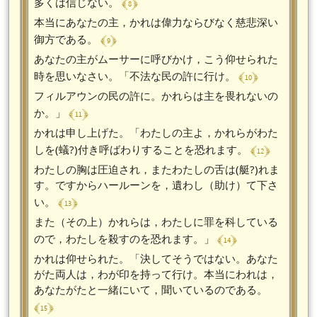
﴾ 8 ﴿
多くは信じない。
本当にあなたの主，かれは偉力ならびなく慈悲深い
﴾ 9 ﴿
御方である。
あなたの主がムーサーに呼びかけ，こう仰せられた
﴾ 10 ﴿
時を思いなさい。「不法な民の許に行け。
フィルアウンの民の許に。かれらは主を畏れないの
﴾ 11 ﴿
か。」
かれは申し上げた。「わたしの主よ，かれらがわた
﴾ 12 ﴿
しを(蟻?)付き呼ばわりすることを恐れます。
わたしの胸は圧迫され，またわたしの舌は(艇?)れま
す。ですからハールーンを，遺わし（助け）て下さ
﴾ 13 ﴿
い。
また（その上）かれらは，わたしに罪を科している
﴾ 14 ﴿
ので，わたしを殺すのを恐れます。」
かれは仰せられた。「決してそうではない。あなた
がた両人は，わが印を持って行け。本当にわれは，
あなたがたと一緒にいて，聞いているのである。
﴾ 15 ﴿