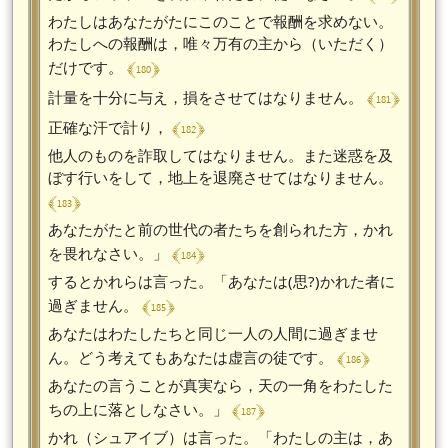
わたしはあなたがたにこのことで報酬を求めない。
わたしへの報酬は，唯々万有の主から（いただく）
﴾ 180 ﴿
だけです。
﴾ 181 ﴿
計量を十分に与え，損をさせてはなりません。
﴾ 182 ﴿
正確な汗で計り，
他人のものを詐取してはなりません。また迷惑を及
ぼす行いをして，地上を退廃させてはなりません。
﴾ 183 ﴿
あなたがたと前の世代の者たちを創られた方，かれ
﴾ 184 ﴿
を畏れなさい。」
するとかれらは言った。「あなたは(思?)かれた者に
﴾ 185 ﴿
過ぎません。
あなたはわたしたちと同じ一人の人間に過ぎませ
﴾ 186 ﴿
ん。どう考えてもあなたは虚言の徒です。
あなたの言うことが真実なら，天の一角をわたした
﴾ 187 ﴿
ちの上に落としなさい。」
かれ（シュアイブ）は言った。「わたしの主は，あ