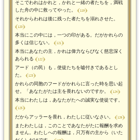
そこでわれはかれと，かれと一緒の者たちを，満戦
﴾ 119 ﴿
した舟の中に救ってやった。
それからわれは後に残った者たちを溺れさせた。
﴾ 120 ﴿
本当にこの中には，一つの印がある。だがかれらの
﴾ 121 ﴿
多くは信じない。
本当にあなたの主，かれは偉力ならびなく慈悲深く
﴾ 122 ﴿
あられる
アード（の民）も，使徒たちを嘘付きであるとし
﴾ 123 ﴿
た。
かれらの同胞のフードがかれらに言った時を思い起
﴾ 124 ﴿
せ。「あなたがたは主を畏れないのですか。
本当にわたしは，あなたがたへの誠実な使徒です。
﴾ 125 ﴿
﴾ 126 ﴿
だからアッラーを畏れ，わたしに従いなさい。
またわたしは，このことであなたがたに報酬を求め
ません。わたしへの報酬は，只万有の主から（いた
だく）だけです。