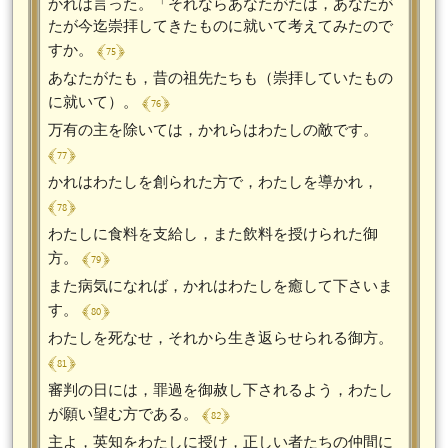
かれは言った。「それならあなたがたは，あなたが
たが今迄崇拝してきたものに就いて考えてみたので
﴾ 75 ﴿
すか。
あなたがたも，昔の祖先たちも（崇拝していたもの
﴾ 76 ﴿
に就いて）。
万有の主を除いては，かれらはわたしの敵です。
﴾ 77 ﴿
かれはわたしを創られた方で，わたしを導かれ，
﴾ 78 ﴿
わたしに食料を支給し，また飲料を授けられた御
﴾ 79 ﴿
方。
また病気になれば，かれはわたしを癒して下さいま
﴾ 80 ﴿
す。
わたしを死なせ，それから生き返らせられる御方。
﴾ 81 ﴿
審判の日には，罪過を御赦し下されるよう，わたし
﴾ 82 ﴿
が願い望む方である。
主よ，英知をわたしに授け，正しい者たちの仲間に