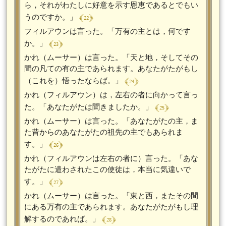
ら，それがわたしに好意を示す恩恵であるとでもい
﴾ 22 ﴿
うのですか。」
フィルアウンは言った。「万有の主とは，何です
﴾ 23 ﴿
か。」
かれ（ムーサー）は言った。「天と地，そしてその
間の凡ての有の主であられます。あなたがたがもし
﴾ 24 ﴿
（これを）悟ったならば。」
かれ（フィルアウン）は，左右の者に向かって言っ
﴾ 25 ﴿
た。「あなたがたは聞きましたか。」
かれ（ムーサー）は言った。「あなたがたの主，ま
た昔からのあなたがたの祖先の主でもあられま
﴾ 26 ﴿
す。」
かれ（フィルアウンは左右の者に）言った。「あな
たがたに遣わされたこの使徒は，本当に気違いで
﴾ 27 ﴿
す。」
かれ（ムーサー）は言った。「東と西，またその間
にある万有の主であられます。あなたがたがもし理
﴾ 28 ﴿
解するのであれば。」