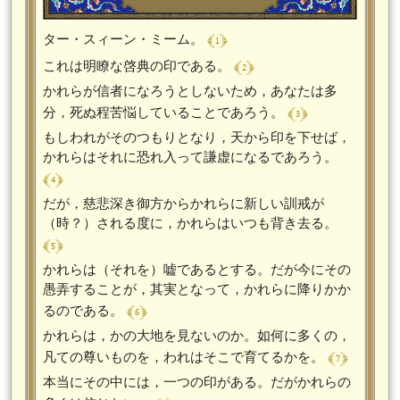
﴾ 1 ﴿
ター・スィーン・ミーム。
﴾ 2 ﴿
これは明瞭な啓典の印である。
かれらが信者になろうとしないため，あなたは多
﴾ 3 ﴿
分，死ぬ程苦悩していることであろう。
もしわれがそのつもりとなり，天から印を下せば，
かれらはそれに恐れ入って謙虚になるであろう。
﴾ 4 ﴿
だが，慈悲深き御方からかれらに新しい訓戒が
（時？）される度に，かれらはいつも背き去る。
﴾ 5 ﴿
かれらは（それを）嘘であるとする。だが今にその
愚弄することが，其実となって，かれらに降りかか
﴾ 6 ﴿
るのである。
かれらは，かの大地を見ないのか。如何に多くの，
﴾ 7 ﴿
凡ての尊いものを，われはそこで育てるかを。
本当にその中には，一つの印がある。だがかれらの