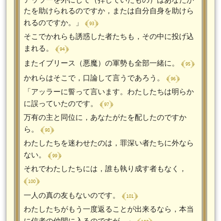
たを助けられるのですか，または自分自身を助けら
﴾ 93 ﴿
れるのですか。」
そこでかれらも誘惑した者たちも，その中に投げ込
﴾ 94 ﴿
まれる。
﴾ 95 ﴿
またイブリース（悪魔）の軍勢も全部一緒に。
﴾ 96 ﴿
かれらはそこで，口論して言うであろう。
「アッラーに誓って言います。わたしたちは明らか
﴾ 97 ﴿
に誤っていたのです。
万有の主と同位に，あなたがたを配したのですか
﴾ 98 ﴿
ら。
わたしたちを迷わせたのは，罪深い者たちに外なら
﴾ 99 ﴿
ない。
それでわたしたちには，誰も執り成す者もなく，
﴾ 100 ﴿
﴾ 101 ﴿
一人の真の友もないのです。
わたしたちがもう一度返ることが出来るなら，本当
に信者の仲間に入るのですが。」