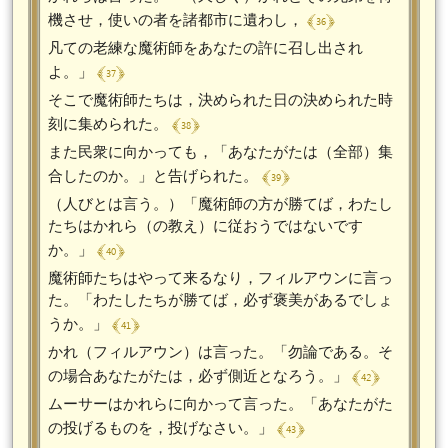
﴾ 36 ﴿
機させ，使いの者を諸都市に遺わし，
凡ての老練な魔術師をあなたの許に召し出され
﴾ 37 ﴿
よ。」
そこで魔術師たちは，決められた日の決められた時
﴾ 38 ﴿
刻に集められた。
また民衆に向かっても，「あなたがたは（全部）集
﴾ 39 ﴿
合したのか。」と告げられた。
（人びとは言う。）「魔術師の方が勝てば，わたし
たちはかれら（の教え）に従おうではないです
﴾ 40 ﴿
か。」
魔術師たちはやって来るなり，フィルアウンに言っ
た。「わたしたちが勝てば，必ず褒美があるでしょ
﴾ 41 ﴿
うか。」
かれ（フィルアウン）は言った。「勿論である。そ
﴾ 42 ﴿
の場合あなたがたは，必ず側近となろう。」
ムーサーはかれらに向かって言った。「あなたがた
﴾ 43 ﴿
の投げるものを，投げなさい。」