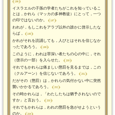
﴾ 196 ﴿
イスラエルの子孫の学者たちがこれを知っているこ
とは，かれら（マッカの多神教徒）にとって，一つ
﴾ 197 ﴿
の印ではないのか。
われが，もしこれをアラブ以外の誰かに啓示したな
﴾ 198 ﴿
らば，
かれがそれを読誦しても，人びとはそれを信じなか
﴾ 199 ﴿
ったであろう。
このように，われは罪深い者たちの心の中に，それ
﴾ 200 ﴿
（啓示の一部）を入らせた。
それでもかれらは痛ましい懲罰を見るまでは，この
﴾ 201 ﴿
（クルアーン）を信じないであろう。
だがその（懲罰）は，かれらの気付かない中に突然
﴾ 202 ﴿
襲いかかるであろう。
その時かれらは，「わたしたちは猶予されないので
﴾ 203 ﴿
すか」と言おう。
それでもかれらは，われの懲罰を急がせようという
﴾ 204 ﴿
のか。