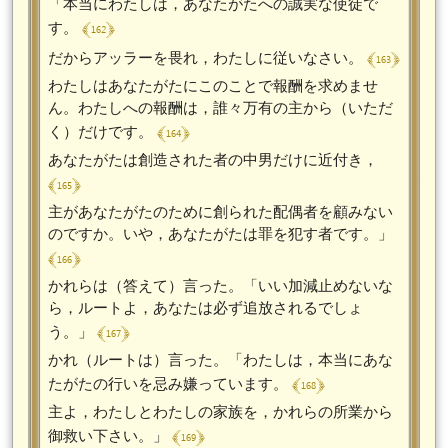
「本当にわたしは，あなたがたへの誠実な使徒で
﴾ 162 ﴿
す。
﴾ 163 ﴿
だからアッラーを畏れ，わたしに従いなさい。
わたしはあなたがたにこのことで報酬を求めませ
ん。わたしへの報酬は，誰々万有の主から（いただ
﴾ 164 ﴿
く）だけです。
あなたがたは創造された者の中男だけに近付き，
﴾ 165 ﴿
主があなたがたのために創られた配偶者を顧みない
のですか。いや，あなたがたは罪を犯す者です。」
﴾ 166 ﴿
かれらは（答えて）言った。「いい加減止めないな
ら，ルートよ，あなたは必ず追放されるでしょ
﴾ 167 ﴿
う。」
かれ（ルートは）言った。「わたしは，本当にあな
﴾ 168 ﴿
たがたの行いを忌み嫌っています。
主よ，わたしとわたしの家族を，かれらの所業から
﴾ 169 ﴿
御救い下さい。」