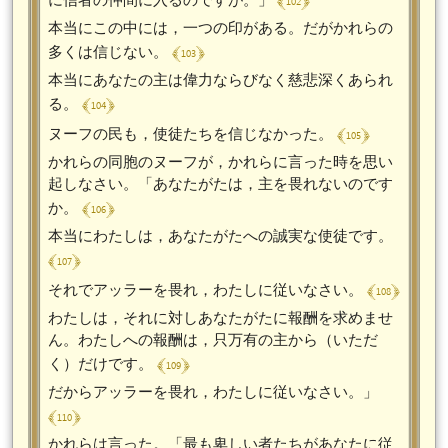
﴾ 102 ﴿
本当にこの中には，一つの印がある。だがかれらの
﴾ 103 ﴿
多くは信じない。
本当にあなたの主は偉力ならびなく慈悲深くあられ
﴾ 104 ﴿
る。
﴾ 105 ﴿
ヌーフの民も，使徒たちを信じなかった。
かれらの同胞のヌーフが，かれらに言った時を思い
起しなさい。「あなたがたは，主を畏れないのです
﴾ 106 ﴿
か。
本当にわたしは，あなたがたへの誠実な使徒です。
﴾ 107 ﴿
﴾ 108 ﴿
それでアッラーを畏れ，わたしに従いなさい。
わたしは，それに対しあなたがたに報酬を求めませ
ん。わたしへの報酬は，只万有の主から（いただ
﴾ 109 ﴿
く）だけです。
だからアッラーを畏れ，わたしに従いなさい。」
﴾ 110 ﴿
かれらは言った。「最も卑しい者たちがあなたに従