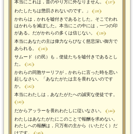
﴾ 137 ﴿
本当にこれは，昔のやり方に外なりません。
﴾ 138 ﴿
わたしたちは懲罰されないのです。」
かれらは，かれを嘘付きであるとした。そこでわれ
はかれらを滅ぼした。本当にこの中には，一つの印
﴾ 139 ﴿
がある。だがかれらの多くは信じない。
本当にあなたの主は偉力ならびなく慈悲深い御方で
﴾ 140 ﴿
あられる。
サムード（の民）も，使徒たちを嘘付きであるとし
﴾ 141 ﴿
た。
かれらの同胞サーリフが，かれらに言った時を思い
起しなさい。「あなたがたは主を畏れないのです
﴾ 142 ﴿
か。
本当にわたしは，あなたがたへの誠実な使徒です。
﴾ 143 ﴿
﴾ 144 ﴿
だからアッラーを畏れわたしに従いなさい。
わたしはあなたがたにこのことで報酬を求めない。
わたしへの報酬は，只万有の主から（いただく）だ
﴾ 145 ﴿
けです。