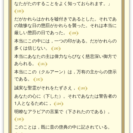
なたがたのすることをよく知っておられます。」
﴾ 188 ﴿
だがかれらはかれを嘘付きであるとした。それであ
の陰惨な日の懲罰がかれらを襲った。それは本当に
﴾ 189 ﴿
厳しい懲罰の日であった。
本当にこの中には，一つの印がある。だがかれらの
﴾ 190 ﴿
多くは信じない。
本当にあなたの主は偉力ならびなく慈悲深い御方で
﴾ 191 ﴿
あられる。
本当にこの（クルアーン）は，万有の主からの啓示
﴾ 192 ﴿
である。
﴾ 193 ﴿
誠実な聖霊がそれをたずさえ，
あなたの心に（下した）。それであなたは警告者の
﴾ 194 ﴿
1人となるために，
明瞭なアラビアの言葉で（下されたのである）。
﴾ 195 ﴿
このことは，既に昔の啓典の中に記されている。