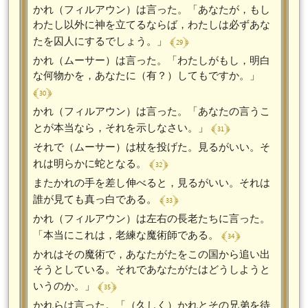
かれ（フィルアウン）は言った。「あなたが，もし
わたし以外に神を立てるならば，わたしは必ずあな
﴾ 29 ﴿
たを囚人にするでしょう。」
かれ（ムーサー）は言った。「わたしがもし，明白
な何物かを，あなたに（有？）してもですか。」
﴾ 30 ﴿
かれ（フィルアウン）は言った。「あなたの言うこ
﴾ 31 ﴿
とが本当なら，それを示しなさい。」
それで（ムーサー）は杖を投げた。見るがいい。そ
﴾ 32 ﴿
れは明らかに蛇となる。
またかれの手を差し伸べると，見るがいい。それは
﴾ 33 ﴿
誰が見ても真っ白である。
かれ（フィルアウン）は左右の長老たちに言った。
﴾ 34 ﴿
「本当にこれは，老練な魔術師である。
かれはその魔術で，あなたがたをこの国から追い出
そうとしている。それであなたがたはどうしようと
﴾ 35 ﴿
いうのか。」
かれらは言った。「（久しく）かれとその兄弟を待