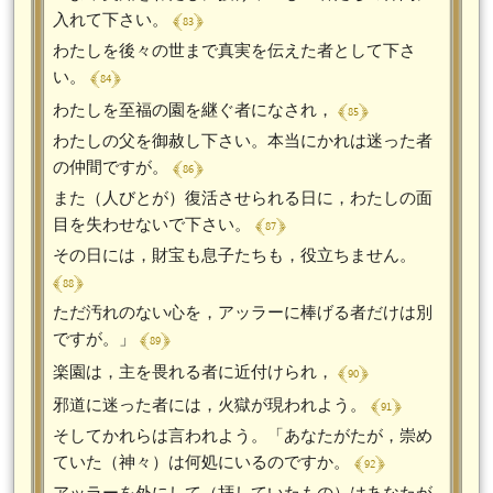
﴾ 83 ﴿
入れて下さい。
わたしを後々の世まで真実を伝えた者として下さ
﴾ 84 ﴿
い。
﴾ 85 ﴿
わたしを至福の園を継ぐ者になされ，
わたしの父を御赦し下さい。本当にかれは迷った者
﴾ 86 ﴿
の仲間ですが。
また（人びとが）復活させられる日に，わたしの面
﴾ 87 ﴿
目を失わせないで下さい。
その日には，財宝も息子たちも，役立ちません。
﴾ 88 ﴿
ただ汚れのない心を，アッラーに棒げる者だけは別
﴾ 89 ﴿
ですが。」
﴾ 90 ﴿
楽園は，主を畏れる者に近付けられ，
﴾ 91 ﴿
邪道に迷った者には，火獄が現われよう。
そしてかれらは言われよう。「あなたがたが，崇め
﴾ 92 ﴿
ていた（神々）は何処にいるのですか。
アッラーを外にして（拝していたもの）はあなたが