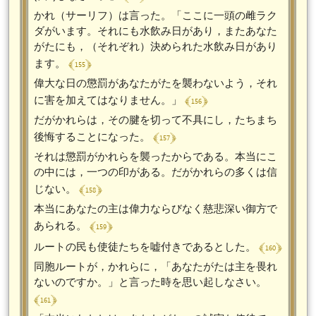
かれ（サーリフ）は言った。「ここに一頭の雌ラク
ダがいます。それにも水飲み日があり，またあなた
がたにも，（それぞれ）決められた水飲み日があり
﴾ 155 ﴿
ます。
偉大な日の懲罰があなたがたを襲わないよう，それ
﴾ 156 ﴿
に害を加えてはなりません。」
だがかれらは，その腱を切って不具にし，たちまち
﴾ 157 ﴿
後悔することになった。
それは懲罰がかれらを襲ったからである。本当にこ
の中には，一つの印がある。だがかれらの多くは信
﴾ 158 ﴿
じない。
本当にあなたの主は偉力ならびなく慈悲深い御方で
﴾ 159 ﴿
あられる。
﴾ 160 ﴿
ルートの民も使徒たちを嘘付きであるとした。
同胞ルートが，かれらに，「あなたがたは主を畏れ
ないのですか。」と言った時を思い起しなさい。
﴾ 161 ﴿