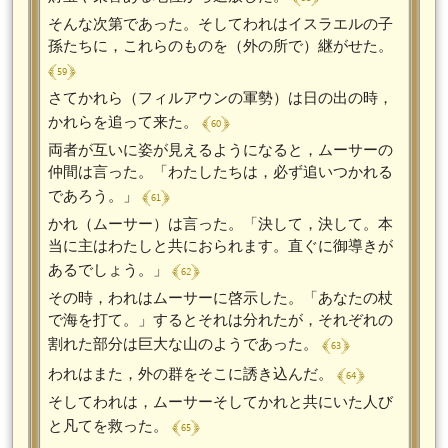
そんな次第であった。そしてわれはイスラエルの子
孫たちに，これらのものを（外の所で）継がせた。
﴾ 59 ﴿
さてかれら（フィルアウンの軍勢）は日の出の時，
﴾ 60 ﴿
かれらを追って来た。
両者が互いに姿が見えるようになると，ムーサーの
仲間は言った。「わたしたちは，必ず追いつかれる
﴾ 61 ﴿
であろう。」
かれ（ムーサー）は言った。「決して，決して。本
当に主はわたしと共におられます。直ぐに御導きが
﴾ 62 ﴿
あるでしょう。」
その時，われはムーサーに啓示した。「あなたの杖
で海を打て。」するとそれは分れたが，それぞれの
﴾ 63 ﴿
割れた部分は巨大な山のようであった。
﴾ 64 ﴿
われはまた，外の群をそこに誘き込んだ。
そしてわれは，ムーサーそしてかれと共にいた人び
﴾ 65 ﴿
と凡てを救った。