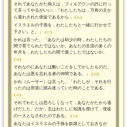
それであなたがた両人は，フィルアウンの許に行っ
て言ってやるがいい。『わたしたちは，万有の主か
﴾ 16 ﴿
ら遣わされた使徒であるから，
イスラエルの子孫を，わたしたちと一緒に行かせて
﴾ 17 ﴿
下さい』と。」
かれは言った。「あなたは幼少の時，わたしたちの
間で育てられたではないか。あなたの生涯の多くの
年月を，わたしたちの間で過ごしたではないか。
﴾ 18 ﴿
それなのにあなたは酪いことをしでかしたものだ。
﴾ 19 ﴿
あなたは恩を忘れる者の仲間である。」
かれ（ムーサー）は言った。「わたしが，それを行
ったのは邪道に踏み迷っていた時のことである。
﴾ 20 ﴿
それでわたしは恐ろしくなって，あなたがたから逃
げだした。だが，主はわたしに知識を授けて，使徒
﴾ 21 ﴿
の一人となされたのである。
あなたはイスラエルの子孫を奴隷としておきなが