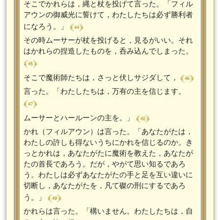
そこでかれらは，縄と杖を投げて言った。「フィル
アウンの御威光に誓けて，わたしたちは必ず勝利者
﴾ 44 ﴿
になろう。」
その時ムーサーが杖を投げると，見るがいい。それ
はかれらの捏造したものを，呑み込んでしまった。
﴾ 45 ﴿
﴾ 46 ﴿
そこで魔術師たちは，さっと伏しサジダして，
言った。「わたしたちは，万有の主を信じます。
﴾ 47 ﴿
﴾ 48 ﴿
ムーサーとハールーンの主を。」
かれ（フィルアウン）は言った。「あなたがたは，
わたしの許しも得ないうちにかれを信じるのか。き
っとかれは，あなたがたに魔術を教えた，あなたが
たの首長であろう。だが，やがて思い知るであろ
う。わたしは必ずあなたがたの手と足を互い違いに
切断し，あなたがたを，凡て磔の刑にするであろ
﴾ 49 ﴿
う。」
かれらは言った。「構いません。わたしたちは，自