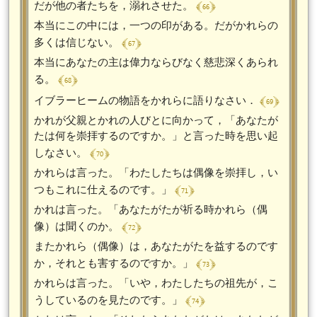
﴾ 66 ﴿
だが他の者たちを，溺れさせた。
本当にこの中には，一つの印がある。だがかれらの
﴾ 67 ﴿
多くは信じない。
本当にあなたの主は偉力ならびなく慈悲深くあられ
﴾ 68 ﴿
る。
﴾ 69 ﴿
イブラーヒームの物語をかれらに語りなさい．
かれが父親とかれの人びとに向かって，「あなたが
たは何を崇拝するのですか。」と言った時を思い起
﴾ 70 ﴿
しなさい。
かれらは言った。「わたしたちは偶像を崇拝し，い
﴾ 71 ﴿
つもこれに仕えるのです。」
かれは言った。「あなたがたが祈る時かれら（偶
﴾ 72 ﴿
像）は聞くのか。
またかれら（偶像）は，あなたがたを益するのです
﴾ 73 ﴿
か，それとも害するのですか。」
かれらは言った。「いや，わたしたちの祖先が，こ
﴾ 74 ﴿
うしているのを見たのです。」