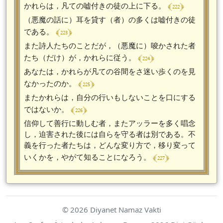
﴾ 222 ﴿
かれらは，凡ての嘘付きの徒の上に下る。
（悪魔の話に）耳を貸す（者）の多くは嘘付きの徒
﴾ 223 ﴿
である。
また詩人たちのことだが，（悪魔に）唆かされた者
﴾ 224 ﴿
たち（だけ）が，かれらに従う。
あなたは，かれらが凡ての谷間をさ迷い歩くのを見
﴾ 225 ﴿
なかったのか。
またかれらは，自分の行いもしないことを口にする
﴾ 226 ﴿
ではないか。
信仰して善行に動しむ者，またアッラーを多く唱念
し，迫害された後には自らを守る者は別である。不
義を行った者たちは，どんな変り方で，移り変って
﴾ 227 ﴿
いくかを，やがて知ることになろう。
© 2026 Diyanet Namaz Vakti