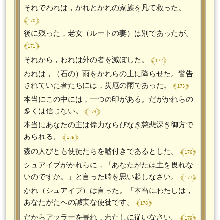
それでわれは，かれとかれの家族を凡て救った。
﴾ 170 ﴿
後に残った，老女（ルートの妻）は別であったが。
﴾ 171 ﴿
﴾ 172 ﴿
それから，われは外の者を滅ぼした。
われは，（石の）雨をかれらの上に降らせた。警告
﴾ 173 ﴿
されていた者たちには，災厄の雨であった。
本当にこの中には，一つの印がある。だがかれらの
﴾ 174 ﴿
多くは信じない。
本当にあなたの主は偉力ならびなき慈悲深き御方で
﴾ 175 ﴿
あられる。
﴾ 176 ﴿
森の人びとも使徒たちを嘘付きであるとした。
シュアイブがかれらに，「あなたがたは主を畏れな
﴾ 177 ﴿
いのですか。」と言った時を思い起しなさい。
かれ（シュアイブ）は言った。「本当にわたしは，
﴾ 178 ﴿
あなたがたへの誠実な使徒です。
﴾ 179 ﴿
だからアッラーを畏れ，わたしに従いなさい。