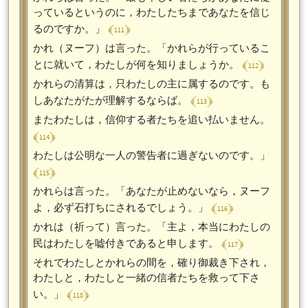
っているというのに，わたしたちまであなたを信じ
﴾ 111 ﴿
るのですか。」
かれ（ヌーフ）は言った。「かれらが行っているこ
﴾ 112 ﴿
とに就いて，わたしが何を知りましょうか。
かれらの清算は，只わたしの主に属するのです。も
﴾ 113 ﴿
しあなたがたが理解するならば。
またわたしは，信仰する者たちを追い払いません。
﴾ 114 ﴿
わたしは公明な一人の警告者に過ぎないのです。」
﴾ 115 ﴿
かれらは言った。「あなたが止めないなら，ヌーフ
﴾ 116 ﴿
よ，必ず石打ちにされるでしょう。」
かれは（祈って）言った。「主よ，本当にわたしの
﴾ 117 ﴿
民はわたしを嘘付きであると申します。
それでわたしとかれらの間を，確り御裁き下され，
わたしと，わたしと一緒の信者たちを救って下さ
﴾ 118 ﴿
い。」