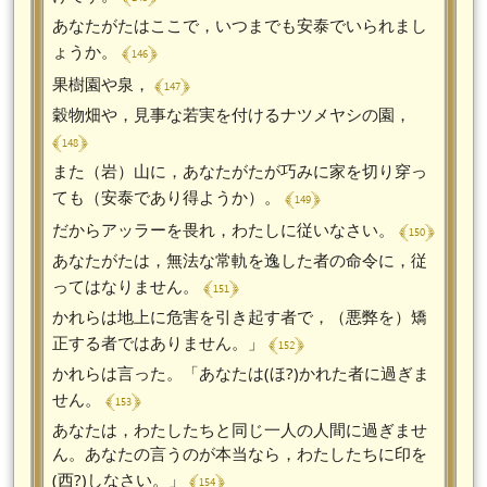
あなたがたはここで，いつまでも安泰でいられまし
﴾ 146 ﴿
ょうか。
﴾ 147 ﴿
果樹園や泉，
穀物畑や，見事な若実を付けるナツメヤシの園，
﴾ 148 ﴿
また（岩）山に，あなたがたが巧みに家を切り穿っ
﴾ 149 ﴿
ても（安泰であり得ようか）。
﴾ 150 ﴿
だからアッラーを畏れ，わたしに従いなさい。
あなたがたは，無法な常軌を逸した者の命令に，従
﴾ 151 ﴿
ってはなりません。
かれらは地上に危害を引き起す者で，（悪弊を）矯
﴾ 152 ﴿
正する者ではありません。」
かれらは言った。「あなたは(ほ?)かれた者に過ぎま
﴾ 153 ﴿
せん。
あなたは，わたしたちと同じ一人の人間に過ぎませ
ん。あなたの言うのが本当なら，わたしたちに印を
﴾ 154 ﴿
(西?)しなさい。」