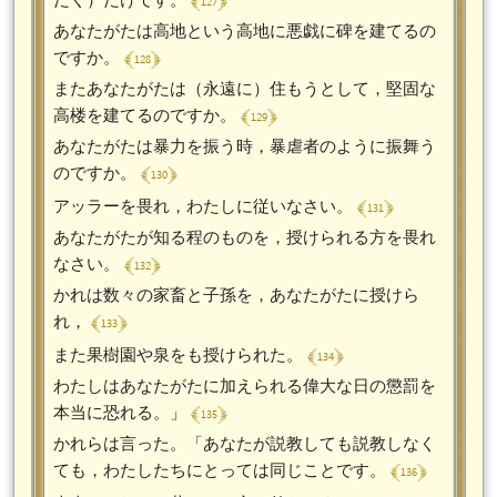
﴾ 127 ﴿
あなたがたは高地という高地に悪戯に碑を建てるの
﴾ 128 ﴿
ですか。
またあなたがたは（永遠に）住もうとして，堅固な
﴾ 129 ﴿
高楼を建てるのですか。
あなたがたは暴力を振う時，暴虐者のように振舞う
﴾ 130 ﴿
のですか。
﴾ 131 ﴿
アッラーを畏れ，わたしに従いなさい。
あなたがたが知る程のものを，授けられる方を畏れ
﴾ 132 ﴿
なさい。
かれは数々の家畜と子孫を，あなたがたに授けら
﴾ 133 ﴿
れ，
﴾ 134 ﴿
また果樹園や泉をも授けられた。
わたしはあなたがたに加えられる偉大な日の懲罰を
﴾ 135 ﴿
本当に恐れる。」
かれらは言った。「あなたが説教しても説教しなく
﴾ 136 ﴿
ても，わたしたちにとっては同じことです。