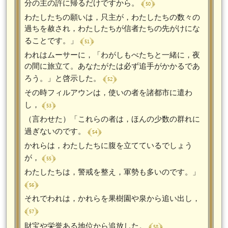
﴾ 50 ﴿
分の主の許に帰るだけですから。
わたしたちの願いは，只主が，わたしたちの数々の
過ちを赦され，わたしたちが信者たちの先がけにな
﴾ 51 ﴿
ることです。」
われはムーサーに，「わがしもべたちと一緒に，夜
の間に旅立て。あなたがたは必ず追手がかかるであ
﴾ 52 ﴿
ろう。」と啓示した。
その時フィルアウンは，使いの者を諸都市に遣わ
﴾ 53 ﴿
し，
（言わせた）「これらの者は，ほんの少数の群れに
﴾ 54 ﴿
過ぎないのです。
かれらは，わたしたちに腹を立てているでしょう
﴾ 55 ﴿
が，
わたしたちは，警戒を整え，軍勢も多いのです。」
﴾ 56 ﴿
それでわれは，かれらを果樹園や泉から追い出し，
﴾ 57 ﴿
﴾ 58 ﴿
財宝や栄誉ある地位から追放した。