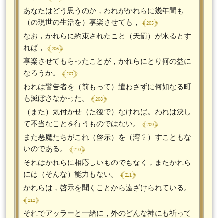
あなたはどう思うのか，われがかれらに幾年間も
﴾ 205 ﴿
（の現世の生活を）享楽させても，
なお，かれらに約束されたこと（天罰）が来るとす
﴾ 206 ﴿
れば，
享楽させてもらったことが，かれらにとり何の益に
﴾ 207 ﴿
なろうか。
われは警告者を（前もって）遣わさずに何如なる町
﴾ 208 ﴿
も滅ぼさなかった。
（また）気付かせ（た後で）なければ。われは決し
﴾ 209 ﴿
て不当なことを行うものではない。
また悪魔たちがこれ（啓示）を（湾？）すこともな
﴾ 210 ﴿
いのである。
それはかれらに相応しいものでもなく，またかれら
﴾ 211 ﴿
には（そんな）能力もない。
かれらは，啓示を聞くことから遠ざけられている。
﴾ 212 ﴿
それでアッラーと一緒に，外のどんな神にも祈って