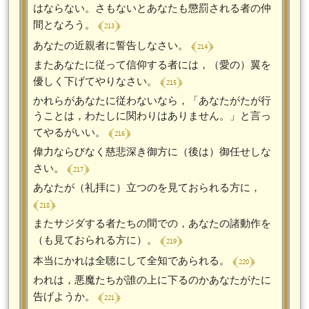
はならない。さもないとあなたも懲罰される者の仲
﴾ 213 ﴿
間となろう。
﴾ 214 ﴿
あなたの近親者に誓告しなさい。
またあなたに従って信仰する者には，（愛の）翼を
﴾ 215 ﴿
優しく下げてやりなさい。
かれらがあなたに従わないなら，「あなたがたが行
うことは，わたしに関わりはありません。」と言っ
﴾ 216 ﴿
てやるがいい。
偉力ならびなく慈悲深き御方に（後は）御任せしな
﴾ 217 ﴿
さい。
あなたが（礼拝に）立つのを見ておられる方に，
﴾ 218 ﴿
またサジダする者たちの間での，あなたの諸動作を
﴾ 219 ﴿
（も見ておられる方に）。
﴾ 220 ﴿
本当にかれは全聴にして全知であられる。
われは，悪魔たちが誰の上に下るのかあなたがたに
﴾ 221 ﴿
告げようか。