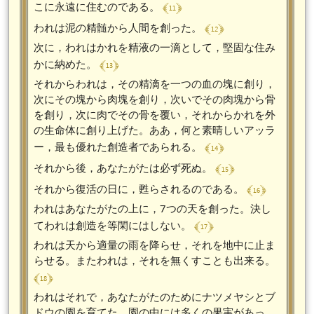
﴾ 11 ﴿
こに永遠に住むのである。
﴾ 12 ﴿
われは泥の精髄から人間を創った。
次に，われはかれを精液の一滴として，堅固な住み
﴾ 13 ﴿
かに納めた。
それからわれは，その精滴を一つの血の塊に創り，
次にその塊から肉塊を創り，次いでその肉塊から骨
を創り，次に肉でその骨を覆い，それからかれを外
の生命体に創り上げた。ああ，何と素晴しいアッラ
﴾ 14 ﴿
ー，最も優れた創造者であられる。
﴾ 15 ﴿
それから後，あなたがたは必ず死ぬ。
﴾ 16 ﴿
それから復活の日に，甦らされるのである。
われはあなたがたの上に，7つの天を創った。決し
﴾ 17 ﴿
てわれは創造を等閑にはしない。
われは天から適量の雨を降らせ，それを地中に止ま
らせる。またわれは，それを無くすことも出来る。
﴾ 18 ﴿
われはそれで，あなたがたのためにナツメヤシとブ
ドウの園を育てた。園の中には多くの果実があっ