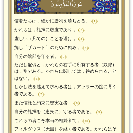
سُورَةُالْمُؤْمِنُونَ
﴾ 1 ﴿
信者たちは，確かに勝利を勝ちとる。
﴾ 2 ﴿
かれらは，礼拝に敬虔であり，
﴾ 3 ﴿
虚しい（凡ての）ことを避け，
﴾ 4 ﴿
施し〔ザカート〕のために励み，
﴾ 5 ﴿
自分の陰部を守る者。
ただし配偶と，かれらの右手に所有する者（奴隷）
は，別である。かれらに関しては，咎められること
﴾ 6 ﴿
はない。
しかし法を越えて求める者は，アッラーの掟に背く
﴾ 7 ﴿
者である。
﴾ 8 ﴿
また信託と約束に忠実な者，
﴾ 9 ﴿
自分の礼拝を（忠実に）守る者である。
﴾ 10 ﴿
これらの者こそ本当の相続者で，
フィルダウス（天国）を継ぐ者である。かれらはそ