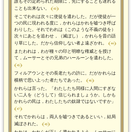
誰もその定められた期限に，先にすることも遅れる
﴾ 43 ﴿
ことも出来ない。
そこでわれは次々に使徒を遺わした。だが使徒が一
つの民に現われる度に，かれらはかれを嘘つき呼ば
わりした。それでわれは（このような不義の徒を）
次々にあとを追わせ，（滅ぼし），かれらを昔の語
﴾ 44 ﴿
り草にした。だから信仰しない者よ遠ざかれ。
またわれは，わが種々の印と明瞭な権威とを授け
て，ムーサーとその兄弟のハールーンを遺わした。
﴾ 45 ﴿
フィルアウンとその長老たちの許に。だがかれらは
﴾ 46 ﴿
横柄で思い上った者たちであった。
かれらは言った。「わたしたち同様に人間にすぎな
い二人を（どうして）信じられましょうか。しかも
かれらの民は，わたしたちの奴隷ではないですか」
﴾ 47 ﴿
それでかれらは，両人を嘘つきであるといい，結局
﴾ 48 ﴿
滅ぼされた。
われは，かれらが正しく導かれるよう，ムーサーに