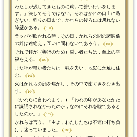
わたしが残してきたものに就いて善い行いをしま
す。」決してそうではない。それはかれの口上に過
ぎない。甦りの日まで，かれらの後ろには戻れない
﴾ 100 ﴿
障壁がある。
ラッバが吹かれる時，その日，かれらの間の諸関係
﴾ 101 ﴿
の絆は途絶え，互いに問わないであろう。
それで秤が（善行のため）重い者たちは，至上の幸
﴾ 102 ﴿
福をえる。
また秤が軽い者たちは，魂を失い，地獄に永遠に住
﴾ 103 ﴿
む。
火はかれらの顔を焦がし，その中で歯ぐきをむき出
﴾ 104 ﴿
す。
（かれらに言われよう。）「われの印があなたがた
に読誦されなかったのか，なのにそれを嘘であると
﴾ 105 ﴿
したのか。」
かれらは言う。「主よ，わたしたちは不運に打ち負
﴾ 106 ﴿
け，迷っていました。