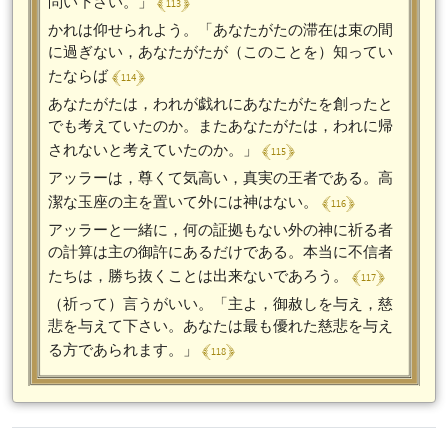
﴾ 113 ﴿
問い下さい。」
かれは仰せられよう。「あなたがたの滞在は束の間
に過ぎない，あなたがたが（このことを）知ってい
﴾ 114 ﴿
たならば
あなたがたは，われが戯れにあなたがたを創ったと
でも考えていたのか。またあなたがたは，われに帰
﴾ 115 ﴿
されないと考えていたのか。」
アッラーは，尊くて気高い，真実の王者である。高
﴾ 116 ﴿
潔な玉座の主を置いて外には神はない。
アッラーと一緒に，何の証拠もない外の神に祈る者
の計算は主の御許にあるだけである。本当に不信者
﴾ 117 ﴿
たちは，勝ち抜くことは出来ないであろう。
（祈って）言うがいい。「主よ，御赦しを与え，慈
悲を与えて下さい。あなたは最も優れた慈悲を与え
﴾ 118 ﴿
る方であられます。」