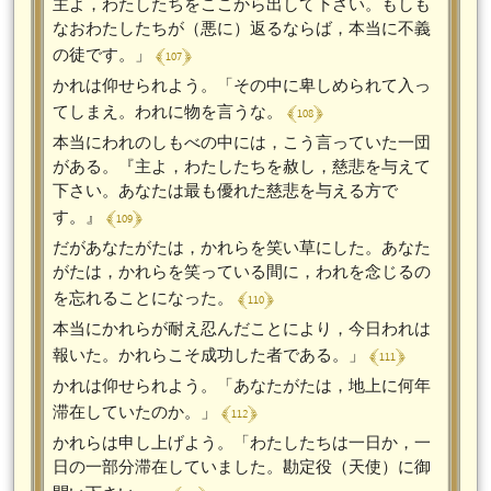
主よ，わたしたちをここから出して下さい。もしも
なおわたしたちが（悪に）返るならば，本当に不義
﴾ 107 ﴿
の徒です。」
かれは仰せられよう。「その中に卑しめられて入っ
﴾ 108 ﴿
てしまえ。われに物を言うな。
本当にわれのしもべの中には，こう言っていた一団
がある。『主よ，わたしたちを赦し，慈悲を与えて
下さい。あなたは最も優れた慈悲を与える方で
﴾ 109 ﴿
す。』
だがあなたがたは，かれらを笑い草にした。あなた
がたは，かれらを笑っている間に，われを念じるの
﴾ 110 ﴿
を忘れることになった。
本当にかれらが耐え忍んだことにより，今日われは
﴾ 111 ﴿
報いた。かれらこそ成功した者である。」
かれは仰せられよう。「あなたがたは，地上に何年
﴾ 112 ﴿
滞在していたのか。」
かれらは申し上げよう。「わたしたちは一日か，一
日の一部分滞在していました。勘定役（天使）に御