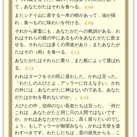
﴾ 19 ﴿
て，あなたがたはそれを食べる。
またシナイ山に産する一本の樹があって，油が採
﴾ 20 ﴿
れ，食べものに味わいを付ける。
それから家畜にも，あなたがたへの教訓がある。わ
れはそれらの腹の中にあるものをあなたがたに飲ま
せる。それらには多くの用途があり，またあなたが
﴾ 21 ﴿
たはその（肉）を食べる。
あなたがたはそれらに乗り，また船によって運ばれ
﴾ 22 ﴿
る。
われはヌーフをその民に遣わした。かれは言った。
「わたしの人びとよ，アッラーに仕えなさい。かれ
の外には，あなたがたに神はないのである。あなた
﴾ 23 ﴿
がたはかれを畏れないのか。」
人びとの中，信仰のない長老たちは言った。「何だ
これは，あなたがたと同じ只の人間ではないです
か。かれはあなたがたの上に，高く留りたいのでし
ょう。もしアッラーが御望みなら，かれは天使を遣
わすべきです。わたしたちは，昔の祖先からも，こ