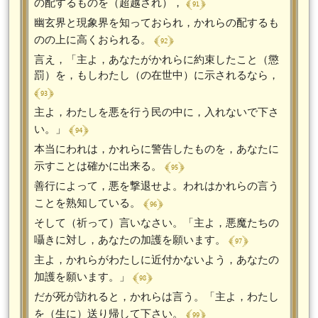
﴾ 91 ﴿
の配するものを（超越され），
幽玄界と現象界を知っておられ，かれらの配するも
﴾ 92 ﴿
のの上に高くおられる。
言え，「主よ，あなたがかれらに約束したこと（懲
罰）を，もしわたし（の在世中）に示されるなら，
﴾ 93 ﴿
主よ，わたしを悪を行う民の中に，入れないで下さ
﴾ 94 ﴿
い。」
本当にわれは，かれらに警告したものを，あなたに
﴾ 95 ﴿
示すことは確かに出来る。
善行によって，悪を撃退せよ。われはかれらの言う
﴾ 96 ﴿
ことを熟知している。
そして（祈って）言いなさい。「主よ，悪魔たちの
﴾ 97 ﴿
囁きに対し，あなたの加護を願います。
主よ，かれらがわたしに近付かないよう，あなたの
﴾ 98 ﴿
加護を願います。」
だが死が訪れると，かれらは言う。「主よ，わたし
﴾ 99 ﴿
を（生に）送り帰して下さい。