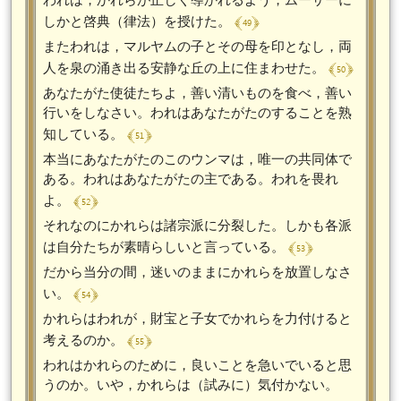
﴾ 49 ﴿
しかと啓典（律法）を授けた。
またわれは，マルヤムの子とその母を印となし，両
﴾ 50 ﴿
人を泉の涌き出る安静な丘の上に住まわせた。
あなたがた使徒たちよ，善い清いものを食べ，善い
行いをしなさい。われはあなたがたのすることを熟
﴾ 51 ﴿
知している。
本当にあなたがたのこのウンマは，唯一の共同体で
ある。われはあなたがたの主である。われを畏れ
﴾ 52 ﴿
よ。
それなのにかれらは諸宗派に分裂した。しかも各派
﴾ 53 ﴿
は自分たちが素晴らしいと言っている。
だから当分の間，迷いのままにかれらを放置しなさ
﴾ 54 ﴿
い。
かれらはわれが，財宝と子女でかれらを力付けると
﴾ 55 ﴿
考えるのか。
われはかれらのために，良いことを急いでいると思
うのか。いや，かれらは（試みに）気付かない。