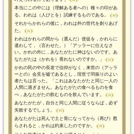
本当にこの中には（理解ある者への）種々の印があ
﴾ 30 ﴿
る。われは（人びとを）試練するものである。
それからかれらの後に，われは外の世代を創りあげ
﴾ 31 ﴿
た。
われはかれらの間から（選んだ）使徒を，かれらに
遺わして，（言わせた。）「アッラーに仕えなさ
い。かれの外に，あなたがたに神はないのです。あ
﴾ 32 ﴿
なたがたは（かれを）畏れないのですか。」
かれの民の中の長老で信仰がなく，来世の（アッラ
ーとの）会見を嘘であるとし，現世で羽振りのよい
者たちは言った。「これはあなたがたと同じ一人の
人間に過ぎません。あなたがたの食べるものを食
﴾ 33 ﴿
べ，あなたがたの飲むものを飲んでいます。
あなたがたが，自分と同じ人間に従うならば，必ず
﴾ 34 ﴿
失敗するでしょう。
あなたがたは死んで土と骨になってから（再び）甦
﴾ 35 ﴿
らされると，かれは約束したのですか。