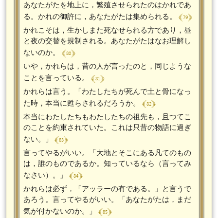
あなたがたを地上に，繁殖させられたのはかれであ
﴾ 79 ﴿
る。かれの御許に，あなたがたは集められる。
かれこそは，生かしまた死なせられる方であり，昼
と夜の交替を規制される。あなたがたはなお理解し
﴾ 80 ﴿
ないのか。
いや，かれらは，昔の人が言ったのと，同じような
﴾ 81 ﴿
ことを言っている。
かれらは言う。「わたしたちが死んで土と骨になっ
﴾ 82 ﴿
た時，本当に甦らされるだろうか。
本当にわたしたちもわたしたちの祖先も，且つてこ
のことを約束されていた。これは只昔の物語に過ぎ
﴾ 83 ﴿
ない。」
言ってやるがいい。「大地とそこにある凡てのもの
は，誰のものであるか。知っているなら（言ってみ
﴾ 84 ﴿
なさい）。」
かれらは必ず，「アッラーの有である。」と言うで
あろう。言ってやるがいい。「あなたがたは，まだ
﴾ 85 ﴿
気が付かないのか。」