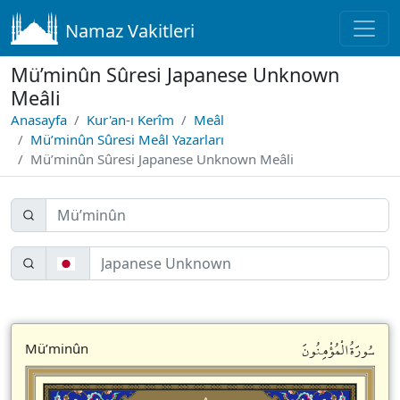
Namaz Vakitleri
Mü’minûn Sûresi Japanese Unknown
Meâli
Anasayfa
Kur'an-ı Kerîm
Meâl
Mü’minûn Sûresi Meâl Yazarları
Mü’minûn Sûresi Japanese Unknown Meâli
سُورَةُالْمُؤْمِنُونَ
Mü’minûn