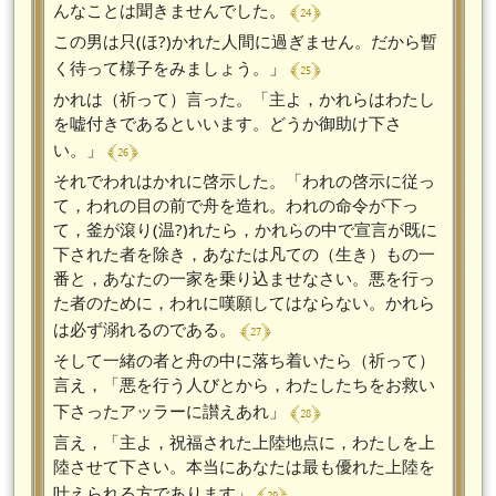
﴾ 24 ﴿
んなことは聞きませんでした。
この男は只(ほ?)かれた人間に過ぎません。だから暫
﴾ 25 ﴿
く待って様子をみましょう。」
かれは（祈って）言った。「主よ，かれらはわたし
を嘘付きであるといいます。どうか御助け下さ
﴾ 26 ﴿
い。」
それでわれはかれに啓示した。「われの啓示に従っ
て，われの目の前で舟を造れ。われの命令が下っ
て，釜が滾り(温?)れたら，かれらの中で宣言が既に
下された者を除き，あなたは凡ての（生き）もの一
番と，あなたの一家を乗り込ませなさい。悪を行っ
た者のために，われに嘆願してはならない。かれら
﴾ 27 ﴿
は必ず溺れるのである。
そして一緒の者と舟の中に落ち着いたら（祈って）
言え，「悪を行う人びとから，わたしたちをお救い
﴾ 28 ﴿
下さったアッラーに讃えあれ」
言え，「主よ，祝福された上陸地点に，わたしを上
陸させて下さい。本当にあなたは最も優れた上陸を
﴾ 29 ﴿
叶えられる方であります」