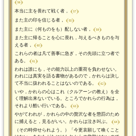
﴾ 56 ﴿
﴾ 57 ﴿
本当に主を畏れて戦く者，
﴾ 58 ﴿
また主の印を信じる者，
﴾ 59 ﴿
また主に（何ものをも）配しない者，
また主に帰ることを心に畏れ，与えるべきものを与
﴾ 60 ﴿
える者，
これらの者は凡て善事に急ぎ，その先頭に立つ者で
﴾ 61 ﴿
ある。
われは誰にも，その能力以上の重荷を負わせない。
われには真実を語る書物があるので，かれらは決し
﴾ 62 ﴿
て不当に扱われることはないのである。
いや，かれらの心はこれ（クルアーンの教え）を全
く理解出来ないでいる。ところでかれらの行為は，
﴾ 63 ﴿
それより酷い行いである。
やがてわれが，かれらの中の贅沢な者を懲罰のため
﴾ 64 ﴿
に捕えると，見るがいい。かれらは泣き叫ぶ。
（その時仰せられよう。）「今更哀願して喚くこと