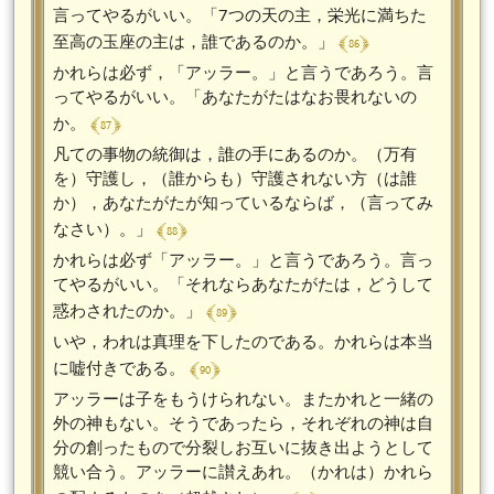
言ってやるがいい。「7つの天の主，栄光に満ちた
﴾ 86 ﴿
至高の玉座の主は，誰であるのか。」
かれらは必ず，「アッラー。」と言うであろう。言
ってやるがいい。「あなたがたはなお畏れないの
﴾ 87 ﴿
か。
凡ての事物の統御は，誰の手にあるのか。（万有
を）守護し，（誰からも）守護されない方（は誰
か），あなたがたが知っているならば，（言ってみ
﴾ 88 ﴿
なさい）。」
かれらは必ず「アッラー。」と言うであろう。言っ
てやるがいい。「それならあなたがたは，どうして
﴾ 89 ﴿
惑わされたのか。」
いや，われは真理を下したのである。かれらは本当
﴾ 90 ﴿
に嘘付きである。
アッラーは子をもうけられない。またかれと一緒の
外の神もない。そうであったら，それぞれの神は自
分の創ったもので分裂しお互いに抜き出ようとして
競い合う。アッラーに讃えあれ。（かれは）かれら