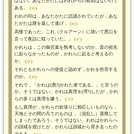
はない。あなたがたにはわれからの救助はないので
﴾ 65 ﴿
ある。
われの印は，あなたがたに読誦されていたが，あな
﴾ 66 ﴿
たがたは踵を返して逃げ，
高慢であった。これ（クルアーン）に就いて悪口を
﴾ 67 ﴿
言って夜話に耽っていた。」
かれらは，この御言葉を熟考しないのか。昔の祖先
に起らなかったものが，かれらに起ると考えるの
﴾ 68 ﴿
か。
それともかれらへの使徒と認めず，かれを拒否する
﴾ 69 ﴿
のか。
それで，「かれは(愚?)かれた者である。」と言うの
か。そうではない。かれは真理を(湾?)したが，かれ
﴾ 70 ﴿
らの多くは真理を嫌う。
もし真理が，かれらの欲張りに相応しいものなら，
天地とその間の凡てのものは，（混乱し）退廃して
しまったであろう。そうではない。われはかれらへ
の訓戒を授けたが，かれらは訓戒から背き去ったの
である。