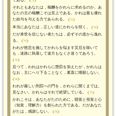
﴾ 71 ﴿
それともあなたは，報酬をかれらに求めるのか。あ
なたの主の報酬こそは至上である。かれは最も優れ
﴾ 72 ﴿
た給与を与える方であられる。
﴾ 73 ﴿
本当にあなたは，正しい道にかれらを招く。
だが来世を信じない者たちは，必ずその道から逸れ
﴾ 74 ﴿
る。
われが慈悲を施してかれらを悩ます災厄を除いて
も，迷路に執着して途方もなくさ迷うであろう。
﴾ 75 ﴿
且つて，われはかれらに懲罰を加えたが，かれらは
なお，主にへり下ることなく，素直に嘆願しない。
﴾ 76 ﴿
われが厳しい刑罰への門を，かれらに開くまでは。
﴾ 77 ﴿
見なさい。かれらはそれで絶望している。
かれこそは，あなたがたのために，聴覚と視覚と心
（知覚，理解力）を創られた方である。だがあなた
﴾ 78 ﴿
がたは，感謝しない。