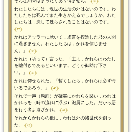
﴾ 36 ﴿
そんな約束はまったくあり得ません。
わたしたちには，現世の生活の外はないのです。わ
たしたちは死んでまた生きかえるでしょうか。わた
したちは，決して甦らされることはないのです。
﴾ 37 ﴿
かれはアッラーに就いて，虚言を捏造した只の人間
に過ぎません。わたしたちは，かれを信じませ
﴾ 38 ﴿
ん。」
かれは（祈って）言った。「主よ，かれらはわたし
を嘘付きであるといいます。どうか御助け下さ
﴾ 39 ﴿
い。」
かれは仰せられた。「暫くしたら，かれらは必ず悔
﴾ 40 ﴿
いるであろう。」
それで一声（懲罰）が確実にかれらを襲い，われは
かれらを（時の流れに浮ぶ）泡屑にした。だから悪
﴾ 41 ﴿
を行う者よ遠ざかれ。
それからかれらの後に，われは外の諸世代を創っ
﴾ 42 ﴿
た。