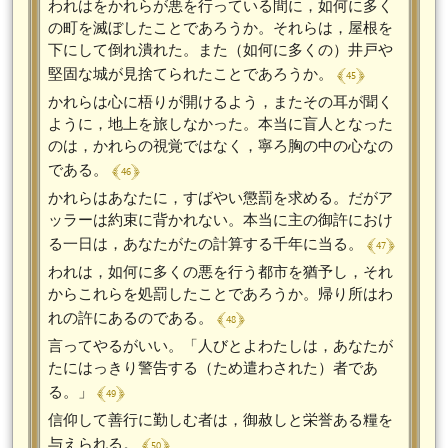
われはをかれらが悪を行っている間に，如何に多く
の町を滅ぼしたことであろうか。それらは，屋根を
下にして倒れ潰れた。また（如何に多くの）井戸や
﴾ 45 ﴿
堅固な城が見捨てられたことであろうか。
かれらは心に梧りが開けるよう，またその耳が聞く
ように，地上を旅しなかった。本当に盲人となった
のは，かれらの視覚ではなく，寧ろ胸の中の心なの
﴾ 46 ﴿
である。
かれらはあなたに，すばやい懲罰を求める。だがア
ッラーは約束に背かれない。本当に主の御許におけ
﴾ 47 ﴿
る一日は，あなたがたの計算する千年に当る。
われは，如何に多くの悪を行う都市を猶予し，それ
からこれらを処罰したことであろうか。帰り所はわ
﴾ 48 ﴿
れの許にあるのである。
言ってやるがいい。「人びとよわたしは，あなたが
たにはっきり警告する（ため遣わされた）者であ
﴾ 49 ﴿
る。」
信仰して善行に勤しむ者は，御赦しと栄誉ある糧を
﴾ 50 ﴿
与えられる。