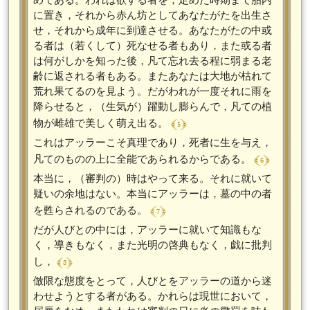
に置き，それから赤ん坊としてあなたがたを出生さ
せ，それから成年に到達させる。あなたがたの中或
る者は（若くして）死なせる者もあり，また或る者
は何がしかを知った後，凡て忘れ去る程に弱まる老
齢に返される者もある。またあなたは大地が枯れて
荒れ果てるのを見よう。だがわれが一度それに雨を
降らせると，（生気が）躍動し膨らんで，凡ての植
﴾ 5 ﴿
物が雌雄で美しく萌え出る。
これはアッラーこそ真理であり，死者に生を与え，
﴾ 6 ﴿
凡てのものの上に全能であられるからである。
本当に，（審判の）時はやって来る。それに就いて
疑いの余地はない。本当にアッラーは，墓の中の者
﴾ 7 ﴿
を甦らされるのである。
だが人びとの中には，アッラーに就いて知識もな
く，導きもなく，また光明の啓典もなく，戯に批判
﴾ 8 ﴿
し，
倣限な態度をとって，人びとをアッラーの道から迷
わせようとする者がある。かれらは現世において，