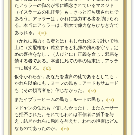
たアッラーの御名が常に唱念されているマスジド
（イスラームの礼拝堂）も，きっと打ち壊されたで
あろう。アッラーは，かれに協力する者を助けられ
る。本当にアッラーは，強大で偉力ならびなき方で
﴾ 40 ﴿
あられる。
（かれに協力する者とは）もしわれの取り計いで地
上に（支配権を）確立すると礼拝の務めを守り，定
めの喜捨をなし，（人びとに）正義を命じ，邪悪を
禁ずる者である。本当に凡ての事の結末は，アッラ
﴾ 41 ﴿
ーに属する。
仮令かれらが，あなたを虚言の徒であるとしても，
かれら以前にも，ヌーフの民も，アードもサムード
﴾ 42 ﴿
も（その預言者を）信じなかった。
﴾ 43 ﴿
またイブラーヒームの民も，ルートの民も，
マドヤンの住民も（信じなかった）。またムーサー
も拒否された。それでもわれは不信者に猶予を与
え，結局かれらに懲罰を与えた。われの拒否はどん
﴾ 44 ﴿
なものであったのか。