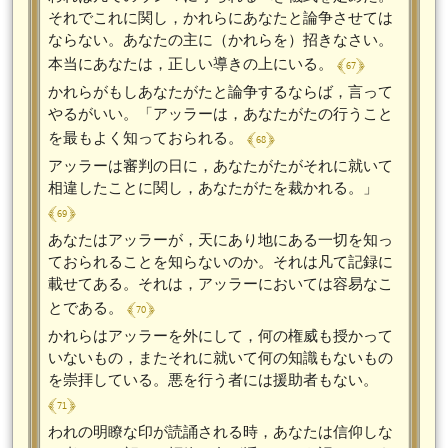
それでこれに関し，かれらにあなたと論争させては
ならない。あなたの主に（かれらを）招きなさい。
﴾ 67 ﴿
本当にあなたは，正しい導きの上にいる。
かれらがもしあなたがたと論争するならば，言って
やるがいい。「アッラーは，あなたがたの行うこと
﴾ 68 ﴿
を最もよく知っておられる。
アッラーは審判の日に，あなたがたがそれに就いて
相違したことに関し，あなたがたを裁かれる。」
﴾ 69 ﴿
あなたはアッラーが，天にあり地にある一切を知っ
ておられることを知らないのか。それは凡て記録に
載せてある。それは，アッラーにおいては容易なこ
﴾ 70 ﴿
とである。
かれらはアッラーを外にして，何の権威も授かって
いないもの，またそれに就いて何の知識もないもの
を崇拝している。悪を行う者には援助者もない。
﴾ 71 ﴿
われの明瞭な印が読誦される時，あなたは信仰しな