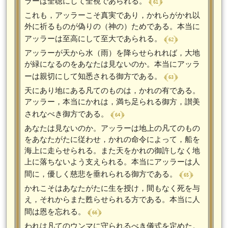
﴾ 61 ﴿
ラーは全聴にして全視であられる。
これも，アッラーこそ真実であり，かれらがかれ以
外に祈るものが偽りの（神の）ためである。本当に
﴾ 62 ﴿
アッラーは至高にして至大であられる。
アッラーが天から水（雨）を降らせられれば，大地
が緑になるのをあなたは見ないのか。本当にアッラ
﴾ 63 ﴿
ーは親切にして知悉される御方である。
天にあり地にある凡てのものは，かれの有である。
アッラー，本当にかれは，満ち足られる御方，讃美
﴾ 64 ﴿
されなべき御方である。
あなたは見ないのか。アッラーは地上の凡てのもの
をあなたがたに従わせ，かれの命令によって，船を
海上に走らせられる。また天をかれの御許しなく地
上に落ちないよう支えられる。本当にアッラーは人
﴾ 65 ﴿
間に，優しく慈悲を垂れられる御方である。
かれこそはあなたがたに生を授け，間もなく死を与
え，それからまた甦らせられる方である。本当に人
﴾ 66 ﴿
間は恩を忘れる。
われは凡てのウンマに守られるべき儀式を定めた。