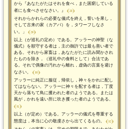
から『あなたがたはそれを食べ，また困窮している
﴾ 28 ﴿
者にも食べさせなさい。』
それからかれらの必要な儀式を終え，誓いを果し，
そして古来の家（カアバ）を，タワーフしなさ
﴾ 29 ﴿
い。」
以上（が巡礼の定め）である。アッラーの神聖（な
儀式）を順守する者は，主の御許では最も善い者で
ある。それから家畜は，あなたがたに読み聞かされ
たものを除き，（巡礼中の食料として）合法であ
る。それで偶像の汚れから離れ，虚偽の言葉を避け
﴾ 30 ﴿
なさい。
アッラーに純正に服従，帰依し，神々をかれに配し
てはならない。アッラーに神々を配する者は，丁度
天から落ちて鳥に攫われた者のようである。または
風が，かれを遠い所に吹き攫った者のようである。
﴾ 31 ﴿
以上（が定め）である。アッラーの儀式を尊重する
﴾ 32 ﴿
態度は，本当に心の敬虔さから出てくるもの。
それら（の家畜）は，定めの期限まで，あなたがた