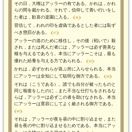
その日，大権はアッラーの有である。かれは，かれ
らの間を裁かれる。それで，信仰して善い行いをし
﴾ 56 ﴿
た者は，歓喜の楽園に入る。
背信して，われの印を虚偽であるとした者には恥ず
﴾ 57 ﴿
べき懲罰がある。
アッラーの道のために移住し，その後（戦いで）殺
され，または死んだ者には，アッラーは必ず善美な
糧を与えるであろう。本当にアッラーこそは，最も
﴾ 58 ﴿
優れた給養を与える方であられる。
かれは，必ずかれらが喜ぶ所に入らせられる。本当
﴾ 59 ﴿
にアッラーは全知にして聡明な御方である。
それは（こうである）。誰でも自分が被ったものと
同じ報復をしたのに，また不当な仕打ちをされるな
らば，アッラーは必ずこの者を助けなされる。本当
にアッラーは寛容にしてよく赦される御方である。
﴾ 60 ﴿
それは，アッラーが夜を昼の中に割り込ませ，また
昼を夜の中に割り込ませるためである。本当にアッ