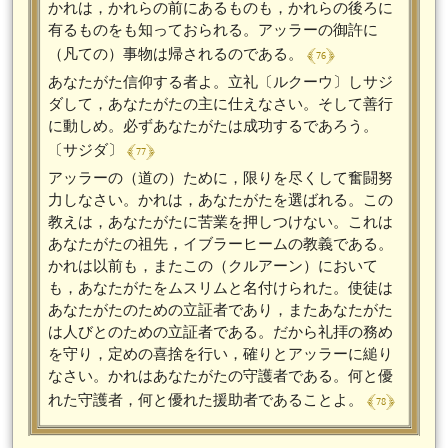
かれは，かれらの前にあるものも，かれらの後ろに
有るものをも知っておられる。アッラーの御許に
﴾ 76 ﴿
（凡ての）事物は帰されるのである。
あなたがた信仰する者よ。立礼〔ルクーウ〕しサジ
ダして，あなたがたの主に仕えなさい。そして善行
に動しめ。必ずあなたがたは成功するであろう。
﴾ 77 ﴿
〔サジダ〕
アッラーの（道の）ために，限りを尽くして奮闘努
力しなさい。かれは，あなたがたを選ばれる。この
教えは，あなたがたに苦業を押しつけない。これは
あなたがたの祖先，イブラーヒームの教義である。
かれは以前も，またこの（クルアーン）において
も，あなたがたをムスリムと名付けられた。使徒は
あなたがたのための立証者であり，またあなたがた
は人びとのための立証者である。だから礼拝の務め
を守り，定めの喜捨を行い，確りとアッラーに縋り
なさい。かれはあなたがたの守護者である。何と優
﴾ 78 ﴿
れた守護者，何と優れた援助者であることよ。