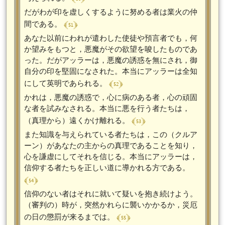
だがわが印を虚しくするように努める者は業火の仲
﴾ 51 ﴿
間である。
あなた以前にわれが遣わした使徒や預言者でも，何
か望みをもつと，悪魔がその欲望を唆したものであ
った。だがアッラーは，悪魔の誘惑を無にされ，御
自分の印を堅固になされた。本当にアッラーは全知
﴾ 52 ﴿
にして英明であられる。
かれは，悪魔の誘惑で，心に病のある者，心の頑固
な者を試みなされる。本当に悪を行う者たちは，
﴾ 53 ﴿
（真理から）遠くかけ離れる。
また知識を与えられている者たちは，この（クルア
ーン）があなたの主からの真理であることを知り，
心を謙虚にしてそれを信じる。本当にアッラーは，
信仰する者たちを正しい道に導かれる方である。
﴾ 54 ﴿
信仰のない者はそれに就いて疑いを抱き続けよう。
（審判の）時が，突然かれらに襲いかかるか，災厄
﴾ 55 ﴿
の日の懲罰が来るまでは。