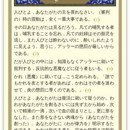
人びとよ，あなたがたの主を畏れなさい。（審判
﴾ 1 ﴿
の）時の震動は，全く一重大事である。
その日あなたがたは見るだろう。凡ての哺乳する者
は，哺乳することを忘れ，凡ての妊婦はその胎児を
流し，また人びとは酔わないのに，酔いしれたよう
に見えよう。思うに，アッラーの懲罰が厳しいから
﴾ 2 ﴿
である。
だが人びとの中には，知識もなくアッラーに就いて
﴾ 3 ﴿
批判する，反抗的な悪魔などに従う者もいる。
かれ（悪魔）に就いては，こう定められる。「誰で
もかれを友とする者があれば，かれはその者を迷わ
﴾ 4 ﴿
せて，炎の懲罰に導くのである。」
人びとよ，あなたがたは復活に就いて疑うのか。わ
れがあなたがたを創るさいには先ず土から始め，次
いで精液の一滴，次いで血の固まりとし，更に形を
なした。また形をなさない肉魂から（あなたがたを
創った）。あなたがたに（わが偉力を）明示するた
めである。われは欲する者を，定めた時期まで胎内