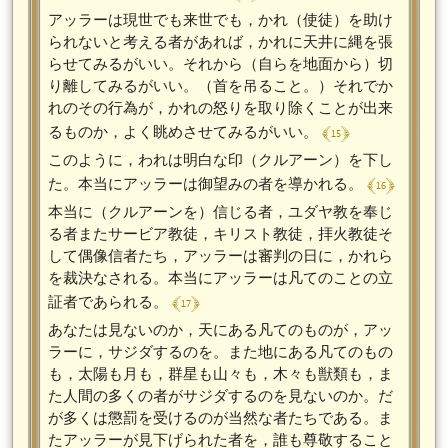
アッラーは現世でも来世でも，かれ（使徒）を助け
られないと考える者があれば，かれに天井に縄を張
らせてみるがいい。それから（自らを地面から）切
り離してみるがいい。（首を吊ること。）それでか
れのその行為が，かれの怒りを取り除くことが出来
﴾ 15 ﴿
るものか，よく眺めさせてみるがいい。
このように，われは明白な印（クルアーン）を下し
﴾ 16 ﴿
た。本当にアッラーは御望みの者を導かれる。
本当に（クルアーンを）信じる者，ユダヤ教を奉じ
る者またサービア教徒，キリスト教徒，拝火教徒そ
して偶像信者たち，アッラーは審判の日に，かれら
を裁決なされる。本当にアッラーは凡てのことの立
﴾ 17 ﴿
証者であられる。
あなたは見ないのか，天にある凡てのものが，アッ
ラーに，サジダするのを。また地にある凡てのもの
も，太陽も月も，群星も山々も，木々も獣類も，ま
た人間の多くの者がサジダするのを見ないのか。だ
が多くは懲罰を受けるのが当然な者たちである。ま
たアッラーが見下げられた者を，誰も尊敬すること