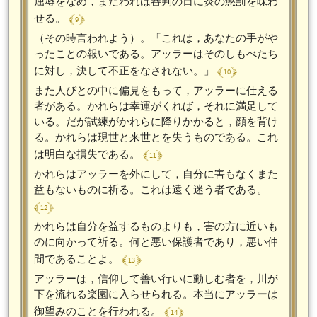
屈辱をなめ，またわれは審判の日に炎の懲罰を味わ
﴾ 9 ﴿
せる。
（その時言われよう）。「これは，あなたの手がや
ったことの報いである。アッラーはそのしもべたち
﴾ 10 ﴿
に対し，決して不正をなされない。」
また人びとの中に偏見をもって，アッラーに仕える
者がある。かれらは幸運がくれば，それに満足して
いる。だが試練がかれらに降りかかると，顔を背け
る。かれらは現世と来世とを失うものである。これ
﴾ 11 ﴿
は明白な損失である。
かれらはアッラーを外にして，自分に害もなくまた
益もないものに祈る。これは遠く迷う者である。
﴾ 12 ﴿
かれらは自分を益するものよりも，害の方に近いも
のに向かって祈る。何と悪い保護者であり，悪い仲
﴾ 13 ﴿
間であることよ。
アッラーは，信仰して善い行いに動しむ者を，川が
下を流れる楽園に入らせられる。本当にアッラーは
﴾ 14 ﴿
御望みのことを行われる。