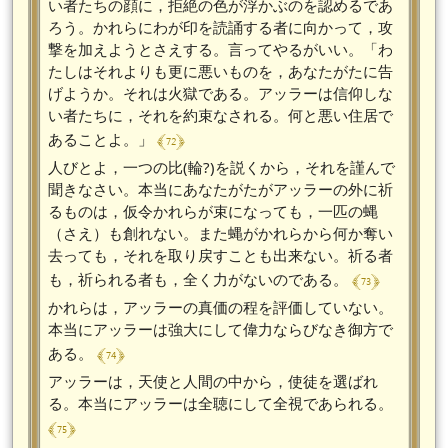
い者たちの顔に，拒絶の色が浮かぶのを認めるであ
ろう。かれらにわが印を読誦する者に向かって，攻
撃を加えようとさえする。言ってやるがいい。「わ
たしはそれよりも更に悪いものを，あなたがたに告
げようか。それは火獄である。アッラーは信仰しな
い者たちに，それを約束なされる。何と悪い住居で
﴾ 72 ﴿
あることよ。」
人びとよ，一つの比(輪?)を説くから，それを謹んで
聞きなさい。本当にあなたがたがアッラーの外に祈
るものは，仮令かれらが束になっても，一匹の蝿
（さえ）も創れない。また蝿がかれらから何か奪い
去っても，それを取り戻すことも出来ない。祈る者
﴾ 73 ﴿
も，祈られる者も，全く力がないのである。
かれらは，アッラーの真価の程を評価していない。
本当にアッラーは強大にして偉力ならびなき御方で
﴾ 74 ﴿
ある。
アッラーは，天使と人間の中から，使徒を選ばれ
る。本当にアッラーは全聴にして全視であられる。
﴾ 75 ﴿