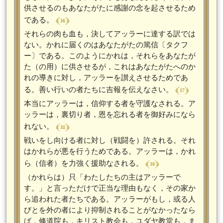
供させるのもあなたがたに感謝の念を起させるため
﴾ 36 ﴿
である。
それらの肉も血も，決してアッラーに達する訳では
ない。かれに届くのはあなたがたの篤信〔タクフ
ー〕である。このようにかれは，それらをあなたが
た（の用）に供させるが，これはあなたがたへのか
れの導きに対し，アッラーを讃えさせるためであ
﴾ 37 ﴿
る。善い行いの者たちに吉報を伝えなさい。
本当にアッラーは，信仰する者を守護なされる。ア
ッラーは，裏切り者，恩を忘れる者を御好みになら
﴾ 38 ﴿
れない。
戦いをし向ける者に対し（戦闘を）許される。それ
はかれらが悪を行うためである。アッラーは，かれ
﴾ 39 ﴿
ら（信者）を力強く援助なされる。
（かれらは）只「わたしたちの主はアッラーで
す。」と言っただけで正当な理由もなく，その家か
ら追われた者たちである。アッラーがもし，或る人
びとを外の者により抑制されることがなかったなら
ば，修道院も，キリスト教会も，ユダヤ教堂も，ま