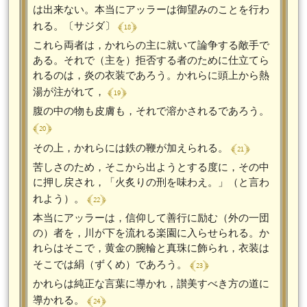
は出来ない。本当にアッラーは御望みのことを行わ
﴾ 18 ﴿
れる。〔サジダ〕
これら両者は，かれらの主に就いて論争する敵手で
ある。それで（主を）拒否する者のために仕立てら
れるのは，炎の衣装であろう。かれらに頭上から熱
﴾ 19 ﴿
湯が注がれて，
腹の中の物も皮膚も，それで溶かされるであろう。
﴾ 20 ﴿
﴾ 21 ﴿
その上，かれらには鉄の鞭が加えられる。
苦しさのため，そこから出ようとする度に，その中
に押し戻され，「火炙りの刑を味わえ。」（と言わ
﴾ 22 ﴿
れよう）。
本当にアッラーは，信仰して善行に励む（外の一団
の）者を，川が下を流れる楽園に入らせられる。か
れらはそこで，黄金の腕輪と真珠に飾られ，衣装は
﴾ 23 ﴿
そこでは絹（ずくめ）であろう。
かれらは純正な言葉に導かれ，讃美すべき方の道に
﴾ 24 ﴿
導かれる。