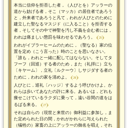
本当に信仰を拒否した者，（人びとを）アッラーの
道から妨げる者，そこ（マッカ）の居住者であろう
と，外来者であろうと凡て，われが人びとのために
建立した聖なるマスジド（に入ること）を拒否する
者，そしてその中で神聖を汚し不義を企む者には，
﴾ 25 ﴿
われは痛ましい懲罰を味わせるであろう。
われがイブラーヒームのために，（聖なる）家の位
置を定め（こう言った）時のことを思いなさい。
「誰も，われと一緒に配してはならない。そしてタ
フーフ（回巡）する者のため，また（礼拝に）立ち
〔キヤーム〕，立礼〔ルクーウ〕しサジダする者の
﴾ 26 ﴿
ために，われの家を清めよ。
人びとに，巡礼〔ハッジ〕するよう呼びかけよ。か
れらは歩いてあなたの許に来る。あるいは，どれも
痩せこけているラクダに乗って，遠い谷間の道をは
﴾ 27 ﴿
るばる来る。
それは自らの（現世と来世の）御利益に参加し，ま
た定められた日の間，かれがかれらに与えられた
（犠牲の）家畜の上にアッラーの御名を唱え，それ