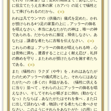
に役立てたうえ古来の家（カアバ）の近くで犠牲と
﴾ 33 ﴿
して捧げられるのだから。
われは凡てウンマの（供儀の）儀式を定めた。かれ
が授けられる4つ足の家畜の上に，アッラーの御名
を唱えなさい。本当にあなたがたの神は，唯一の神
であられる。だからかれに服従，帰依しなさい。あ
﴾ 34 ﴿
なたは，謙虚な者たちに吉報を伝えなさい。
これらの者は，アッラーの御名が唱えられる時，心
は畏怖に満ち，遭遇することによく耐え忍び，礼拝
の務めを守り，またわれが授けたものを施す者たち
﴾ 35 ﴿
である。
また（犠牲の）ラクダ（や牛）を，われはあなたが
たのためアッラーの儀式用とした。それらにはあな
たがたへの（多くの）利益がある。（犠牲に供える
に当り）並べて，それらの上にアッラーの御名を唱
えなさい。そしてそれらが横ざまに倒れ（動かなく
なっ）たならば，あなたがたはそれを食べ，また口
に出して請わない者，物請いする者たちに食べさせ
なさい。このようにそれらをあなたがた（の用）に