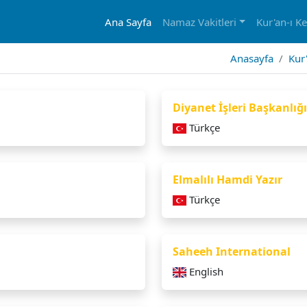
Ana Sayfa
Namaz Vakitleri
Kur'an-ı K
Anasayfa
Kur
Diyanet İşleri Başkanlığı
Türkçe
Elmalılı Hamdi Yazır
Türkçe
Saheeh International
English