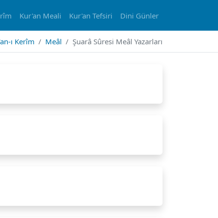
erîm
Kur'an Meali
Kur'an Tefsiri
Dini Günler
'an-ı Kerîm
Meâl
Şuarâ Sûresi Meâl Yazarları