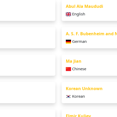
Abul Ala Maududi
English
A. S. F. Bubenheim and N
German
Ma Jian
Chinese
Korean Unknown
Korean
Elmir Kuliev