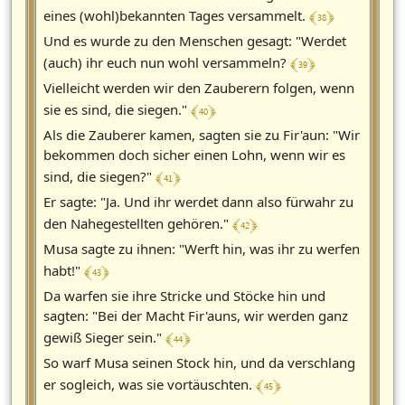
﴾ 38 ﴿
eines (wohl)bekannten Tages versammelt.
Und es wurde zu den Menschen gesagt: "Werdet
﴾ 39 ﴿
(auch) ihr euch nun wohl versammeln?
Vielleicht werden wir den Zauberern folgen, wenn
﴾ 40 ﴿
sie es sind, die siegen."
Als die Zauberer kamen, sagten sie zu Fir'aun: "Wir
bekommen doch sicher einen Lohn, wenn wir es
﴾ 41 ﴿
sind, die siegen?"
Er sagte: "Ja. Und ihr werdet dann also fürwahr zu
﴾ 42 ﴿
den Nahegestellten gehören."
Musa sagte zu ihnen: "Werft hin, was ihr zu werfen
﴾ 43 ﴿
habt!"
Da warfen sie ihre Stricke und Stöcke hin und
sagten: "Bei der Macht Fir'auns, wir werden ganz
﴾ 44 ﴿
gewiß Sieger sein."
So warf Musa seinen Stock hin, und da verschlang
﴾ 45 ﴿
er sogleich, was sie vortäuschten.