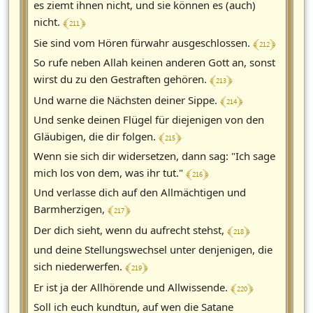
es ziemt ihnen nicht, und sie können es (auch)
﴾ 211 ﴿
nicht.
﴾ 212 ﴿
Sie sind vom Hören fürwahr ausgeschlossen.
So rufe neben Allah keinen anderen Gott an, sonst
﴾ 213 ﴿
wirst du zu den Gestraften gehören.
﴾ 214 ﴿
Und warne die Nächsten deiner Sippe.
Und senke deinen Flügel für diejenigen von den
﴾ 215 ﴿
Gläubigen, die dir folgen.
Wenn sie sich dir widersetzen, dann sag: "Ich sage
﴾ 216 ﴿
mich los von dem, was ihr tut."
Und verlasse dich auf den Allmächtigen und
﴾ 217 ﴿
Barmherzigen,
﴾ 218 ﴿
Der dich sieht, wenn du aufrecht stehst,
und deine Stellungswechsel unter denjenigen, die
﴾ 219 ﴿
sich niederwerfen.
﴾ 220 ﴿
Er ist ja der Allhörende und Allwissende.
Soll ich euch kundtun, auf wen die Satane