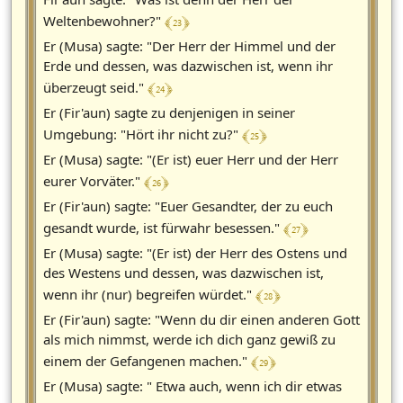
﴾ 23 ﴿
Weltenbewohner?"
Er (Musa) sagte: "Der Herr der Himmel und der
Erde und dessen, was dazwischen ist, wenn ihr
﴾ 24 ﴿
überzeugt seid."
Er (Fir'aun) sagte zu denjenigen in seiner
﴾ 25 ﴿
Umgebung: "Hört ihr nicht zu?"
Er (Musa) sagte: "(Er ist) euer Herr und der Herr
﴾ 26 ﴿
eurer Vorväter."
Er (Fir'aun) sagte: "Euer Gesandter, der zu euch
﴾ 27 ﴿
gesandt wurde, ist fürwahr besessen."
Er (Musa) sagte: "(Er ist) der Herr des Ostens und
des Westens und dessen, was dazwischen ist,
﴾ 28 ﴿
wenn ihr (nur) begreifen würdet."
Er (Fir'aun) sagte: "Wenn du dir einen anderen Gott
als mich nimmst, werde ich dich ganz gewiß zu
﴾ 29 ﴿
einem der Gefangenen machen."
Er (Musa) sagte: " Etwa auch, wenn ich dir etwas