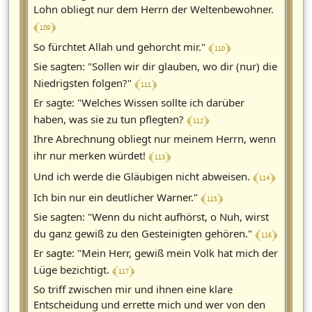
Lohn obliegt nur dem Herrn der Weltenbewohner.
﴾ 109 ﴿
﴾ 110 ﴿
So fürchtet Allah und gehorcht mir."
Sie sagten: "Sollen wir dir glauben, wo dir (nur) die
﴾ 111 ﴿
Niedrigsten folgen?"
Er sagte: "Welches Wissen sollte ich darüber
﴾ 112 ﴿
haben, was sie zu tun pflegten?
Ihre Abrechnung obliegt nur meinem Herrn, wenn
﴾ 113 ﴿
ihr nur merken würdet!
﴾ 114 ﴿
Und ich werde die Gläubigen nicht abweisen.
﴾ 115 ﴿
Ich bin nur ein deutlicher Warner."
Sie sagten: "Wenn du nicht aufhörst, o Nuh, wirst
﴾ 116 ﴿
du ganz gewiß zu den Gesteinigten gehören."
Er sagte: "Mein Herr, gewiß mein Volk hat mich der
﴾ 117 ﴿
Lüge bezichtigt.
So triff zwischen mir und ihnen eine klare
Entscheidung und errette mich und wer von den