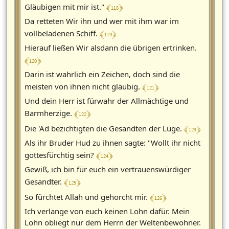
﴾ 118 ﴿
Gläubigen mit mir ist."
Da retteten Wir ihn und wer mit ihm war im
﴾ 119 ﴿
vollbeladenen Schiff.
Hierauf ließen Wir alsdann die übrigen ertrinken.
﴾ 120 ﴿
Darin ist wahrlich ein Zeichen, doch sind die
﴾ 121 ﴿
meisten von ihnen nicht gläubig.
Und dein Herr ist fürwahr der Allmächtige und
﴾ 122 ﴿
Barmherzige.
﴾ 123 ﴿
Die 'Ad bezichtigten die Gesandten der Lüge.
Als ihr Bruder Hud zu ihnen sagte: "Wollt ihr nicht
﴾ 124 ﴿
gottesfürchtig sein?
Gewiß, ich bin für euch ein vertrauenswürdiger
﴾ 125 ﴿
Gesandter.
﴾ 126 ﴿
So fürchtet Allah und gehorcht mir.
Ich verlange von euch keinen Lohn dafür. Mein
Lohn obliegt nur dem Herrn der Weltenbewohner.