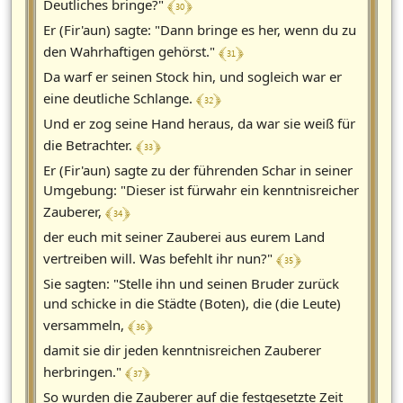
﴾ 30 ﴿
Deutliches bringe?"
Er (Fir'aun) sagte: "Dann bringe es her, wenn du zu
﴾ 31 ﴿
den Wahrhaftigen gehörst."
Da warf er seinen Stock hin, und sogleich war er
﴾ 32 ﴿
eine deutliche Schlange.
Und er zog seine Hand heraus, da war sie weiß für
﴾ 33 ﴿
die Betrachter.
Er (Fir'aun) sagte zu der führenden Schar in seiner
Umgebung: "Dieser ist fürwahr ein kenntnisreicher
﴾ 34 ﴿
Zauberer,
der euch mit seiner Zauberei aus eurem Land
﴾ 35 ﴿
vertreiben will. Was befehlt ihr nun?"
Sie sagten: "Stelle ihn und seinen Bruder zurück
und schicke in die Städte (Boten), die (die Leute)
﴾ 36 ﴿
versammeln,
damit sie dir jeden kenntnisreichen Zauberer
﴾ 37 ﴿
herbringen."
So wurden die Zauberer auf die festgesetzte Zeit