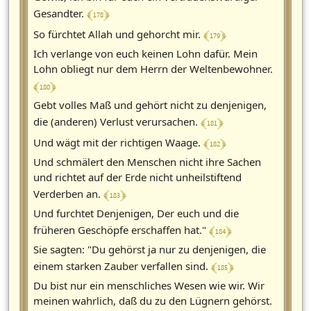
﴾ 178 ﴿
Gesandter.
﴾ 179 ﴿
So fürchtet Allah und gehorcht mir.
Ich verlange von euch keinen Lohn dafür. Mein
Lohn obliegt nur dem Herrn der Weltenbewohner.
﴾ 180 ﴿
Gebt volles Maß und gehört nicht zu denjenigen,
﴾ 181 ﴿
die (anderen) Verlust verursachen.
﴾ 182 ﴿
Und wägt mit der richtigen Waage.
Und schmälert den Menschen nicht ihre Sachen
und richtet auf der Erde nicht unheilstiftend
﴾ 183 ﴿
Verderben an.
Und furchtet Denjenigen, Der euch und die
﴾ 184 ﴿
früheren Geschöpfe erschaffen hat."
Sie sagten: "Du gehörst ja nur zu denjenigen, die
﴾ 185 ﴿
einem starken Zauber verfallen sind.
Du bist nur ein menschliches Wesen wie wir. Wir
meinen wahrlich, daß du zu den Lügnern gehörst.