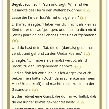
Begebt euch zu Fir'aun und sagt: ,Wir sind der
﴾ 16 ﴿
Gesandte des Herrn der Weltenbewohner:
﴾ 17 ﴿
Lasse die Kinder Isra'ils mit uns gehen'."
Er (Fir'aun) sagte: "Haben wir dich nicht als kleines
Kind unter uns aufgezogen, und hast du dich nicht
(viele) Jahre deines Lebens unter uns aufgehalten?
﴾ 18 ﴿
Und du hast deine Tat, die du (damals) getan hast,
﴾ 19 ﴿
verübt und gehörst zu den Undankbaren."
Er sagte: "Ich habe sie da(mals) verübt, als ich
﴾ 20 ﴿
(noch) zu den Irregehenden gehörte.
Und so floh ich vor euch, als ich Angst vor euch
bekommen hatte. (Doch) dann schenkte mir mein
Herr Urteil(skraft) und machte mich zu einem der
﴾ 21 ﴿
Gesandten.
Ist das (etwa) eine Gunst, die du mir vorhältst, daß
﴾ 22 ﴿
du die Kinder lsra'ils geknechtet hast?"
Fir'aun sagte: "Was ist denn der Herr der