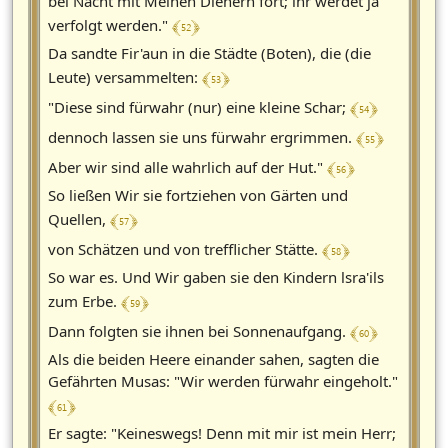
bei Nacht mit Meinen Dienern fort; ihr werdet ja
﴾ 52 ﴿
verfolgt werden."
Da sandte Fir'aun in die Städte (Boten), die (die
﴾ 53 ﴿
Leute) versammelten:
﴾ 54 ﴿
"Diese sind fürwahr (nur) eine kleine Schar;
﴾ 55 ﴿
dennoch lassen sie uns fürwahr ergrimmen.
﴾ 56 ﴿
Aber wir sind alle wahrlich auf der Hut."
So ließen Wir sie fortziehen von Gärten und
﴾ 57 ﴿
Quellen,
﴾ 58 ﴿
von Schätzen und von trefflicher Stätte.
So war es. Und Wir gaben sie den Kindern lsra'ils
﴾ 59 ﴿
zum Erbe.
﴾ 60 ﴿
Dann folgten sie ihnen bei Sonnenaufgang.
Als die beiden Heere einander sahen, sagten die
Gefährten Musas: "Wir werden fürwahr eingeholt."
﴾ 61 ﴿
Er sagte: "Keineswegs! Denn mit mir ist mein Herr;