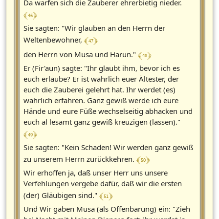
Da warfen sich die Zauberer ehrerbietig nieder.
﴾ 46 ﴿
Sie sagten: "Wir glauben an den Herrn der
﴾ 47 ﴿
Weltenbewohner,
﴾ 48 ﴿
den Herrn von Musa und Harun."
Er (Fir'aun) sagte: "Ihr glaubt ihm, bevor ich es
euch erlaube? Er ist wahrlich euer Ältester, der
euch die Zauberei gelehrt hat. Ihr werdet (es)
wahrlich erfahren. Ganz gewiß werde ich eure
Hände und eure Füße wechselseitig abhacken und
euch al lesamt ganz gewiß kreuzigen (lassen)."
﴾ 49 ﴿
Sie sagten: "Kein Schaden! Wir werden ganz gewiß
﴾ 50 ﴿
zu unserem Herrn zurückkehren.
Wir erhoffen ja, daß unser Herr uns unsere
Verfehlungen vergebe dafür, daß wir die ersten
﴾ 51 ﴿
(der) Gläubigen sind."
Und Wir gaben Musa (als Offenbarung) ein: "Zieh