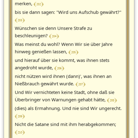
﴾ 202 ﴿
merken,
bis sie dann sagen: "Wird uns Aufschub gewährt?"
﴾ 203 ﴿
Wünschen sie denn Unsere Strafe zu
﴾ 204 ﴿
beschleunigen?
Was meinst du wohl? Wenn Wir sie über Jahre
﴾ 205 ﴿
hinweg genießen lassen,
und hierauf über sie kommt, was ihnen stets
﴾ 206 ﴿
angedroht wurde,
nicht nützen wird ihnen (dann)', was ihnen an
﴾ 207 ﴿
Nießbrauch gewährt wurde.
Und Wir vernichteten keine Stadt, ohne daß sie
﴾ 208 ﴿
Überbringer von Warnungen gehabt hätte,
(dies) als Ermahnung. Und nie sind Wir ungerecht.
﴾ 209 ﴿
Nicht die Satane sind mit ihm herabgekommen;
﴾ 210 ﴿