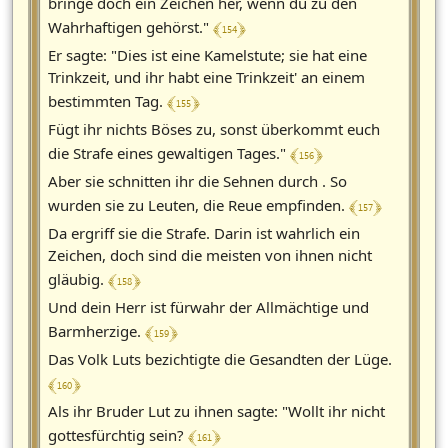
bringe doch ein Zeichen her, wenn du zu den
﴾ 154 ﴿
Wahrhaftigen gehörst."
Er sagte: "Dies ist eine Kamelstute; sie hat eine
Trinkzeit, und ihr habt eine Trinkzeit' an einem
﴾ 155 ﴿
bestimmten Tag.
Fügt ihr nichts Böses zu, sonst überkommt euch
﴾ 156 ﴿
die Strafe eines gewaltigen Tages."
Aber sie schnitten ihr die Sehnen durch . So
﴾ 157 ﴿
wurden sie zu Leuten, die Reue empfinden.
Da ergriff sie die Strafe. Darin ist wahrlich ein
Zeichen, doch sind die meisten von ihnen nicht
﴾ 158 ﴿
gläubig.
Und dein Herr ist fürwahr der Allmächtige und
﴾ 159 ﴿
Barmherzige.
Das Volk Luts bezichtigte die Gesandten der Lüge.
﴾ 160 ﴿
Als ihr Bruder Lut zu ihnen sagte: "Wollt ihr nicht
﴾ 161 ﴿
gottesfürchtig sein?