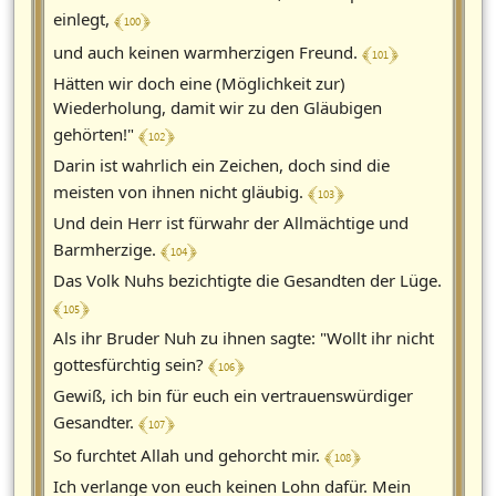
﴾ 100 ﴿
einlegt,
﴾ 101 ﴿
und auch keinen warmherzigen Freund.
Hätten wir doch eine (Möglichkeit zur)
Wiederholung, damit wir zu den Gläubigen
﴾ 102 ﴿
gehörten!"
Darin ist wahrlich ein Zeichen, doch sind die
﴾ 103 ﴿
meisten von ihnen nicht gläubig.
Und dein Herr ist fürwahr der Allmächtige und
﴾ 104 ﴿
Barmherzige.
Das Volk Nuhs bezichtigte die Gesandten der Lüge.
﴾ 105 ﴿
Als ihr Bruder Nuh zu ihnen sagte: "Wollt ihr nicht
﴾ 106 ﴿
gottesfürchtig sein?
Gewiß, ich bin für euch ein vertrauenswürdiger
﴾ 107 ﴿
Gesandter.
﴾ 108 ﴿
So furchtet Allah und gehorcht mir.
Ich verlange von euch keinen Lohn dafür. Mein