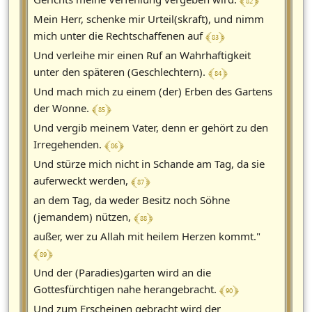
﴾ 82 ﴿
Mein Herr, schenke mir Urteil(skraft), und nimm
﴾ 83 ﴿
mich unter die Rechtschaffenen auf
Und verleihe mir einen Ruf an Wahrhaftigkeit
﴾ 84 ﴿
unter den späteren (Geschlechtern).
Und mach mich zu einem (der) Erben des Gartens
﴾ 85 ﴿
der Wonne.
Und vergib meinem Vater, denn er gehört zu den
﴾ 86 ﴿
Irregehenden.
Und stürze mich nicht in Schande am Tag, da sie
﴾ 87 ﴿
auferweckt werden,
an dem Tag, da weder Besitz noch Söhne
﴾ 88 ﴿
(jemandem) nützen,
außer, wer zu Allah mit heilem Herzen kommt."
﴾ 89 ﴿
Und der (Paradies)garten wird an die
﴾ 90 ﴿
Gottesfürchtigen nahe herangebracht.
Und zum Erscheinen gebracht wird der