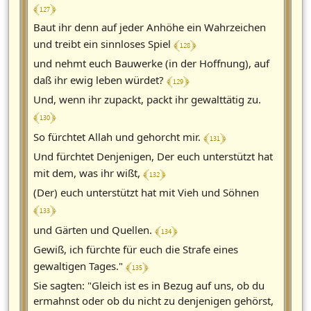
﴾ 127 ﴿
Baut ihr denn auf jeder Anhöhe ein Wahrzeichen
﴾ 128 ﴿
und treibt ein sinnloses Spiel
und nehmt euch Bauwerke (in der Hoffnung), auf
﴾ 129 ﴿
daß ihr ewig leben würdet?
Und, wenn ihr zupackt, packt ihr gewalttätig zu.
﴾ 130 ﴿
﴾ 131 ﴿
So fürchtet Allah und gehorcht mir.
Und fürchtet Denjenigen, Der euch unterstützt hat
﴾ 132 ﴿
mit dem, was ihr wißt,
(Der) euch unterstützt hat mit Vieh und Söhnen
﴾ 133 ﴿
﴾ 134 ﴿
und Gärten und Quellen.
Gewiß, ich fürchte für euch die Strafe eines
﴾ 135 ﴿
gewaltigen Tages."
Sie sagten: "Gleich ist es in Bezug auf uns, ob du
ermahnst oder ob du nicht zu denjenigen gehörst,