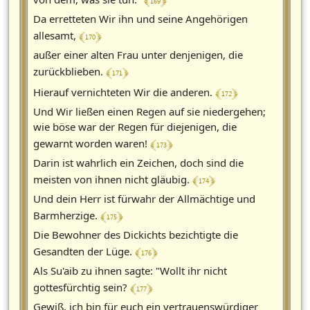
﴾ 169 ﴿
Da erretteten Wir ihn und seine Angehörigen
﴾ 170 ﴿
allesamt,
außer einer alten Frau unter denjenigen, die
﴾ 171 ﴿
zurückblieben.
﴾ 172 ﴿
Hierauf vernichteten Wir die anderen.
Und Wir ließen einen Regen auf sie niedergehen;
wie böse war der Regen für diejenigen, die
﴾ 173 ﴿
gewarnt worden waren!
Darin ist wahrlich ein Zeichen, doch sind die
﴾ 174 ﴿
meisten von ihnen nicht gläubig.
Und dein Herr ist fürwahr der Allmächtige und
﴾ 175 ﴿
Barmherzige.
Die Bewohner des Dickichts bezichtigte die
﴾ 176 ﴿
Gesandten der Lüge.
Als Su'aib zu ihnen sagte: "Wollt ihr nicht
﴾ 177 ﴿
gottesfürchtig sein?
Gewiß, ich bin für euch ein vertrauenswürdiger