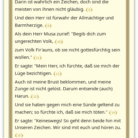
Darin ist wahrlich ein Zeichen, doch sind die
﴾ 8 ﴿
meisten von ihnen nicht gläubig.
Und dein Herr ist fürwahr der Allmächtige und
﴾ 9 ﴿
Barmherzige.
Als dein Herr Musa zurief: "Begib dich zum
﴾ 10 ﴿
ungerechten Volk,
zum Volk Fir'auns, ob sie nicht gottesfürchtig sein
﴾ 11 ﴿
wollen."
Er sagte: "Mein Herr, ich fürchte, daß sie mich der
﴾ 12 ﴿
Lüge bezichtigen.
Auch ist meine Brust beklommen, und meine
Zunge ist nicht gelöst. Darum entsende (auch)
﴾ 13 ﴿
Harun.
Und sie haben gegen mich eine Sünde geltend zu
﴾ 14 ﴿
machen; so fürchte ich, daß sie mich töten."
Er sagte: "Keineswegs! So geht denn beide hin mit
Unseren Zeichen. Wir sind mit euch und hören zu.
﴾ 15 ﴿