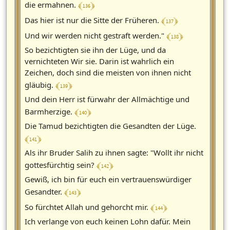
﴾ 136 ﴿
die ermahnen.
﴾ 137 ﴿
Das hier ist nur die Sitte der Früheren.
﴾ 138 ﴿
Und wir werden nicht gestraft werden."
So bezichtigten sie ihn der Lüge, und da
vernichteten Wir sie. Darin ist wahrlich ein
Zeichen, doch sind die meisten von ihnen nicht
﴾ 139 ﴿
gläubig.
Und dein Herr ist fürwahr der Allmächtige und
﴾ 140 ﴿
Barmherzige.
Die Tamud bezichtigten die Gesandten der Lüge.
﴾ 141 ﴿
Als ihr Bruder Salih zu ihnen sagte: "Wollt ihr nicht
﴾ 142 ﴿
gottesfürchtig sein?
Gewiß, ich bin für euch ein vertrauenswürdiger
﴾ 143 ﴿
Gesandter.
﴾ 144 ﴿
So fürchtet Allah und gehorcht mir.
Ich verlange von euch keinen Lohn dafür. Mein