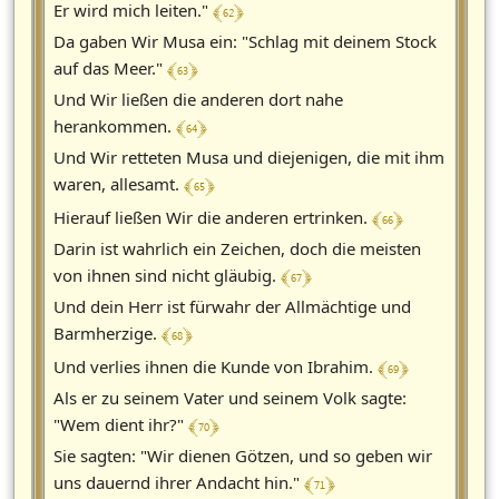
﴾ 62 ﴿
Er wird mich leiten."
Da gaben Wir Musa ein: "Schlag mit deinem Stock
﴾ 63 ﴿
auf das Meer."
Und Wir ließen die anderen dort nahe
﴾ 64 ﴿
herankommen.
Und Wir retteten Musa und diejenigen, die mit ihm
﴾ 65 ﴿
waren, allesamt.
﴾ 66 ﴿
Hierauf ließen Wir die anderen ertrinken.
Darin ist wahrlich ein Zeichen, doch die meisten
﴾ 67 ﴿
von ihnen sind nicht gläubig.
Und dein Herr ist fürwahr der Allmächtige und
﴾ 68 ﴿
Barmherzige.
﴾ 69 ﴿
Und verlies ihnen die Kunde von Ibrahim.
Als er zu seinem Vater und seinem Volk sagte:
﴾ 70 ﴿
"Wem dient ihr?"
Sie sagten: "Wir dienen Götzen, und so geben wir
﴾ 71 ﴿
uns dauernd ihrer Andacht hin."