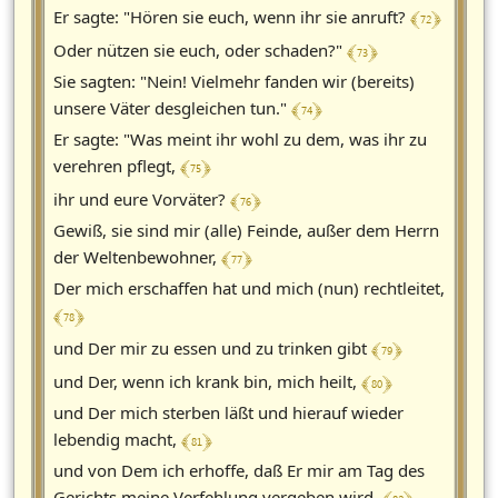
﴾ 72 ﴿
Er sagte: "Hören sie euch, wenn ihr sie anruft?
﴾ 73 ﴿
Oder nützen sie euch, oder schaden?"
Sie sagten: "Nein! Vielmehr fanden wir (bereits)
﴾ 74 ﴿
unsere Väter desgleichen tun."
Er sagte: "Was meint ihr wohl zu dem, was ihr zu
﴾ 75 ﴿
verehren pflegt,
﴾ 76 ﴿
ihr und eure Vorväter?
Gewiß, sie sind mir (alle) Feinde, außer dem Herrn
﴾ 77 ﴿
der Weltenbewohner,
Der mich erschaffen hat und mich (nun) rechtleitet,
﴾ 78 ﴿
﴾ 79 ﴿
und Der mir zu essen und zu trinken gibt
﴾ 80 ﴿
und Der, wenn ich krank bin, mich heilt,
und Der mich sterben läßt und hierauf wieder
﴾ 81 ﴿
lebendig macht,
und von Dem ich erhoffe, daß Er mir am Tag des
Gerichts meine Verfehlung vergeben wird.