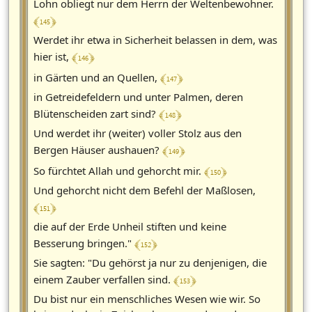
Lohn obliegt nur dem Herrn der Weltenbewohner.
﴾ 145 ﴿
Werdet ihr etwa in Sicherheit belassen in dem, was
﴾ 146 ﴿
hier ist,
﴾ 147 ﴿
in Gärten und an Quellen,
in Getreidefeldern und unter Palmen, deren
﴾ 148 ﴿
Blütenscheiden zart sind?
Und werdet ihr (weiter) voller Stolz aus den
﴾ 149 ﴿
Bergen Häuser aushauen?
﴾ 150 ﴿
So fürchtet Allah und gehorcht mir.
Und gehorcht nicht dem Befehl der Maßlosen,
﴾ 151 ﴿
die auf der Erde Unheil stiften und keine
﴾ 152 ﴿
Besserung bringen."
Sie sagten: "Du gehörst ja nur zu denjenigen, die
﴾ 153 ﴿
einem Zauber verfallen sind.
Du bist nur ein menschliches Wesen wie wir. So