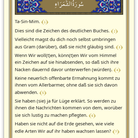
سُورَةُالشُّعَرَاءِ
﴾ 1 ﴿
Ta-Sin-Mim.
﴾ 2 ﴿
Dies sind die Zeichen des deutlichen Buches.
Vielleicht magst du dich noch selbst umbringen
﴾ 3 ﴿
aus Gram (darüber), daß sie nicht gläubig sind.
Wenn Wir woll(t)en, könn(t)en Wir vom Himmel
ein Zeichen auf sie hinabsenden, so daß sich ihre
﴾ 4 ﴿
Nacken dauernd davor unterwerfen (würden).
Keine neuerlich offenbarte Ermahnung kommt zu
ihnen vom Allerbarmer, ohne daß sie sich davon
﴾ 5 ﴿
abwenden.
Sie haben (sie) ja für Lüge erklärt. So werden zu
ihnen die Nachrichten kommen von dem, worüber
﴾ 6 ﴿
sie sich lustig zu machen pflegten.
Haben sie nicht auf die Erde gesehen, wie viele
﴾ 7 ﴿
edle Arten Wir auf ihr haben wachsen lassen?