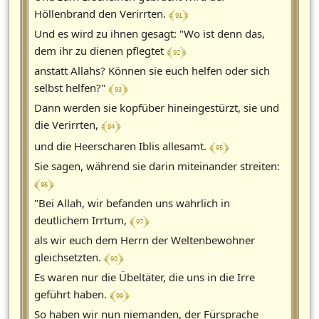
﴾ 91 ﴿
Höllenbrand den Verirrten.
Und es wird zu ihnen gesagt: "Wo ist denn das,
﴾ 92 ﴿
dem ihr zu dienen pflegtet
anstatt Allahs? Können sie euch helfen oder sich
﴾ 93 ﴿
selbst helfen?"
Dann werden sie kopfüber hineingestürzt, sie und
﴾ 94 ﴿
die Verirrten,
﴾ 95 ﴿
und die Heerscharen Iblis allesamt.
Sie sagen, während sie darin miteinander streiten:
﴾ 96 ﴿
"Bei Allah, wir befanden uns wahrlich in
﴾ 97 ﴿
deutlichem Irrtum,
als wir euch dem Herrn der Weltenbewohner
﴾ 98 ﴿
gleichsetzten.
Es waren nur die Übeltäter, die uns in die Irre
﴾ 99 ﴿
geführt haben.
So haben wir nun niemanden, der Fürsprache