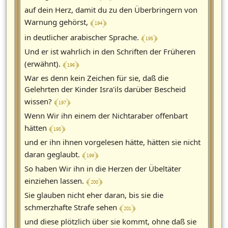
auf dein Herz, damit du zu den Überbringern von
﴾ 194 ﴿
Warnung gehörst,
﴾ 195 ﴿
in deutlicher arabischer Sprache.
Und er ist wahrlich in den Schriften der Früheren
﴾ 196 ﴿
(erwähnt).
War es denn kein Zeichen für sie, daß die
Gelehrten der Kinder Isra'ils darüber Bescheid
﴾ 197 ﴿
wissen?
Wenn Wir ihn einem der Nichtaraber offenbart
﴾ 198 ﴿
hätten
und er ihn ihnen vorgelesen hätte, hätten sie nicht
﴾ 199 ﴿
daran geglaubt.
So haben Wir ihn in die Herzen der Übeltäter
﴾ 200 ﴿
einziehen lassen.
Sie glauben nicht eher daran, bis sie die
﴾ 201 ﴿
schmerzhafte Strafe sehen
und diese plötzlich über sie kommt, ohne daß sie