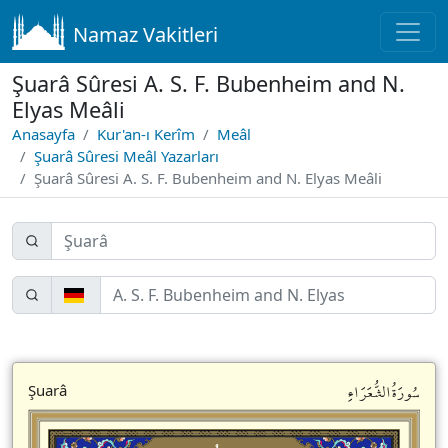
Namaz Vakitleri
Şuarâ Sûresi A. S. F. Bubenheim and N.
Elyas Meâli
Anasayfa
Kur'an-ı Kerîm
Meâl
Şuarâ Sûresi Meâl Yazarları
Şuarâ Sûresi A. S. F. Bubenheim and N. Elyas Meâli
سُورَةُالشُّعَرَاءِ
Şuarâ