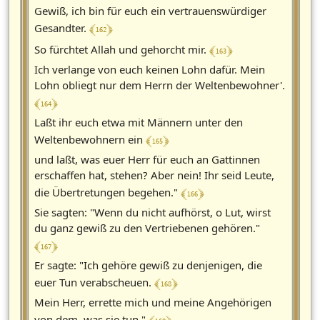
Gewiß, ich bin für euch ein vertrauenswürdiger
﴾ 162 ﴿
Gesandter.
﴾ 163 ﴿
So fürchtet Allah und gehorcht mir.
Ich verlange von euch keinen Lohn dafür. Mein
Lohn obliegt nur dem Herrn der Weltenbewohner'.
﴾ 164 ﴿
Laßt ihr euch etwa mit Männern unter den
﴾ 165 ﴿
Weltenbewohnern ein
und laßt, was euer Herr für euch an Gattinnen
erschaffen hat, stehen? Aber nein! Ihr seid Leute,
﴾ 166 ﴿
die Übertretungen begehen."
Sie sagten: "Wenn du nicht aufhörst, o Lut, wirst
du ganz gewiß zu den Vertriebenen gehören."
﴾ 167 ﴿
Er sagte: "Ich gehöre gewiß zu denjenigen, die
﴾ 168 ﴿
euer Tun verabscheuen.
Mein Herr, errette mich und meine Angehörigen
von dem, was sie tun."