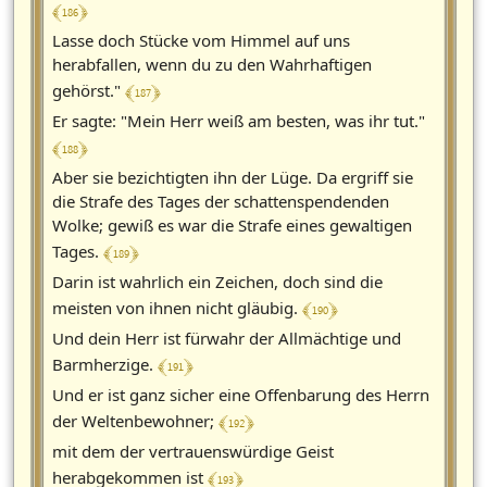
﴾ 186 ﴿
Lasse doch Stücke vom Himmel auf uns
herabfallen, wenn du zu den Wahrhaftigen
﴾ 187 ﴿
gehörst."
Er sagte: "Mein Herr weiß am besten, was ihr tut."
﴾ 188 ﴿
Aber sie bezichtigten ihn der Lüge. Da ergriff sie
die Strafe des Tages der schattenspendenden
Wolke; gewiß es war die Strafe eines gewaltigen
﴾ 189 ﴿
Tages.
Darin ist wahrlich ein Zeichen, doch sind die
﴾ 190 ﴿
meisten von ihnen nicht gläubig.
Und dein Herr ist fürwahr der Allmächtige und
﴾ 191 ﴿
Barmherzige.
Und er ist ganz sicher eine Offenbarung des Herrn
﴾ 192 ﴿
der Weltenbewohner;
mit dem der vertrauenswürdige Geist
﴾ 193 ﴿
herabgekommen ist