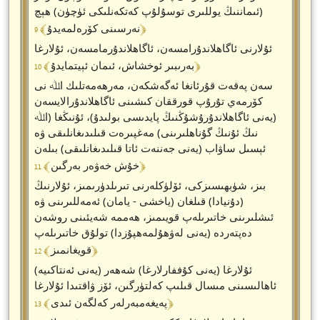
(ئىماننىڭ يوللىرى توسۇلۇپ كەتكەنلىكى ئۈچۈن) ھېچ
﴾ 9 ﴿
نەرسىنى كۆرەلمەيدۇ
ئۇلارنى ئاگاھلاندۇرامسەن، ئاگاھلاندۇرمامسەن، ئۇلارغا
﴾ 10 ﴿
بەرىبىر ئوخشاش، ئىمان ئېيتمايدۇ
سەن پەقەت قۇرئانغا ئەگەشكەن، مەرھەمەتلىك اﷲ نى
كۆرمەي تۇرۇپ قورققان كىشىنى ئاگاھلاندۇرالايسەن
(يەنى ئاگاھلاندۇرۇشۇڭنىڭ پايدىسى بولىدۇ)، ئۇنىڭغا (اﷲ
نىڭ ئۇنىڭ گۇناھلىرىنى) مەغپىرەت قىلىدىغانلىقى ۋە
ئېسىل ساۋاب (يەنى جەننەت ئاتا قىلىدىغانلىقى) بىلەن
﴾ 11 ﴿
خۇش خەۋەر بەرگىن
بىز، شۈبھىسىزكى، ئۆلۈكلەرنى تىرىلدۈرىمىز، ئۇلارنىڭ
(دۇنيادا) قىلغان (ياخشى - يامان) ئەمەللىرىنى ۋە
ئىشلىرىنى خاتىرىلەپ قويىمىز، ھەممە شەيئىنى روشەن
دەپتەردە (يەنى لەۋھۇلمەھپۇزدا) تولۇق خاتىرىلەپ
﴾ 12 ﴿
قويغانمىز
ئۇلارغا (يەنى كۇففارلارغا) شەھەر (يەنى ئەنتاكىيە)
ئاھالىسىنى مىسال قىلىپ كەلتۈرگىن، ئۆز ۋاقتىدا ئۇلارغا
﴾ 13 ﴿
پەيغەمبەرلەر كەلگەن ئىدى