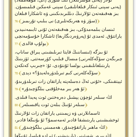
(يەنى سېنى ئىنكار قىلغانلىقى) سېنى غەمكىن قىلمىسۇن.
بىز ھەقىقەتەن ئۇلارنىڭ دىللىرىدىكىنى ۋە ئاشكارا قىلغان
﴾ 76 ﴿
(سۆز ۋە ھەرىكەتلىرى) نى بىلىپ تۇرىمىز
ئىنسان بىلمەمدۇكى، بىز ھەقىقەتەن ئۇنى ئابىمەنىيدىن
ياراتتۇق. ئەمدى ئۇ (پەرۋەردىگارىغا) ئاشكارا خۇسۇمەتچى
﴾ 77 ﴿
بولۇپ قالدى
ئۇ بىزگە (ئىنساننىڭ قايتا تىرىلىشىنى يىراق ساناپ،
چىرىگەن سۆڭەكلەرنى) مىسال قىلىپ كۆرسەتتى. ئۆزىنىڭ
يارىتىلغانلىقىنى بولسا ئۇنتۇدى، ئۇ: «چىرىپ كەتكەن
﴾ 78 ﴿
سۆڭەكلەرنى كىم تىرىلدۈرەلەيدۇ؟» دېدى
ئېيتقىنكى، «ئۇنى ئەڭ دەسلەپتە ياراتقان زات تىرىلدۈرىدۇ،
﴾ 79 ﴿
ئۇ ھەر بىر مەخلۇقنى بىلگۈچىدۇر»
اﷲ سىلەر ئۈچۈن يېشىل دەرەختىن ئوت پەيدا قىلدى.
﴾ 80 ﴿
سىلەر ئۇنىڭ بىلەن ئوت ياقىسىلەر
ئاسمانلارنى ۋە زېمىننى ياراتقان زات ئۇلارنىڭ
ئوخشىشىنى يارىتىشقا قادىر ئەمەسمۇ؟ ئۇ بۇنىڭغا قادىر،
﴾ 81 ﴿
اﷲ ماھىر ياراتقۇچىدۇر، ھەممىنى بىلگۈچىدۇر
اﷲ بىرەر شەيئىنى (يارىتىشنى) ئىرادە قىلسا، ئۇنىڭغا