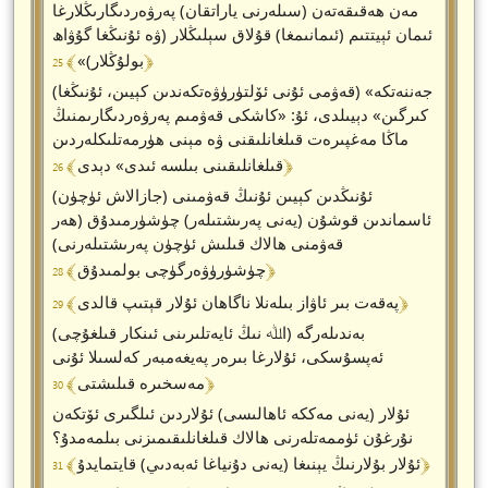
مەن ھەقىقەتەن (سىلەرنى ياراتقان) پەرۋەردىگارىڭلارغا
ئىمان ئېيتتىم (ئىمانىمغا) قۇلاق سېلىڭلار (ۋە ئۇنىڭغا گۇۋاھ
﴾ 25 ﴿
بولۇڭلار)»
(قەۋمى ئۇنى ئۆلتۈرۈۋەتكەندىن كېيىن، ئۇنىڭغا) «جەننەتكە
كىرگىن» دېيىلدى، ئۇ: «كاشكى قەۋمىم پەرۋەردىگارىمنىڭ
ماڭا مەغپىرەت قىلغانلىقنى ۋە مېنى ھۈرمەتلىكلەردىن
﴾ 26 ﴿
قىلغانلىقىنى بىلسە ئىدى» دېدى
ئۇنىڭدىن كېيىن ئۇنىڭ قەۋمىنى (جازالاش ئۈچۈن)
ئاسماندىن قوشۇن (يەنى پەرىشتىلەر) چۈشۈرمىدۇق (ھەر
قەۋمنى ھالاك قىلىش ئۈچۈن پەرىشتىلەرنى)
﴾ 28 ﴿
چۈشۈرۈۋەرگۈچى بولمىدۇق
﴾ 29 ﴿
پەقەت بىر ئاۋاز بىلەنلا ناگاھان ئۇلار قېتىپ قالدى
(اﷲ نىڭ ئايەتلىرىنى ئىنكار قىلغۇچى) بەندىلەرگە
ئەپسۇسكى، ئۇلارغا بىرەر پەيغەمبەر كەلسىلا ئۇنى
﴾ 30 ﴿
مەسخىرە قىلىشتى
ئۇلار (يەنى مەككە ئاھالىسى) ئۇلاردىن ئىلگىرى ئۆتكەن
نۇرغۇن ئۈممەتلەرنى ھالاك قىلغانلىقىمىزنى بىلمەمدۇ؟
﴾ 31 ﴿
ئۇلار بۇلارنىڭ يېنىغا (يەنى دۇنياغا ئەبەدىي) قايتمايدۇ