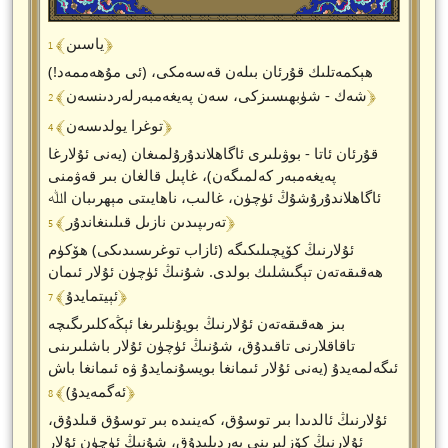
﴾ 1 ﴿
ياسىن
ھېكمەتلىك قۇرئان بىلەن قەسەمكى، (ئى مۇھەممەد!)
﴾ 2 ﴿
شەك - شۈبھىسىزكى، سەن پەيغەمبەرلەردىنسەن
﴾ 4 ﴿
توغرا يولدىسەن
قۇرئان ئاتا - بوۋىلىرى ئاگاھلاندۇرۇلمىغان (يەنى ئۇلارغا
پەيغەمبەر كەلمىگەن)، غاپىل قالغان بىر قەۋمنى
ئاگاھلاندۇرۇشۇڭ ئۈچۈن، غالىب، ناھايىتى مېھرىبان اﷲ
﴾ 5 ﴿
تەرىپىدىن نازىل قىلىنغاندۇر
ئۇلارنىڭ كۆپچىلىكىگە (ئازاب توغرىسىدىكى) ھۆكۈم
ھەقىقەتەن تېگىشلىك بولدى. شۇنىڭ ئۈچۈن ئۇلار ئىمان
﴾ 7 ﴿
ئېيتمايدۇ
بىز ھەقىقەتەن ئۇلارنىڭ بويۇنلىرىغا ئېڭەكلىرىگىچە
تاقاقلارنى تاقىدۇق، شۇنىڭ ئۈچۈن ئۇلار باشلىرىنى
ئىگەلمەيدۇ (يەنى ئۇلار ئىمانغا بويسۇنمايدۇ ۋە ئىمانغا باش
﴾ 8 ﴿
ئەگمەيدۇ)
ئۇلارنىڭ ئالدىدا بىر توسۇق، كەينىدە بىر توسۇق قىلدۇق،
ئۇلارنىڭ كۆزلىرىنى پەردىلىدۇق، شۇنىڭ ئۈچۈن ئۇلار