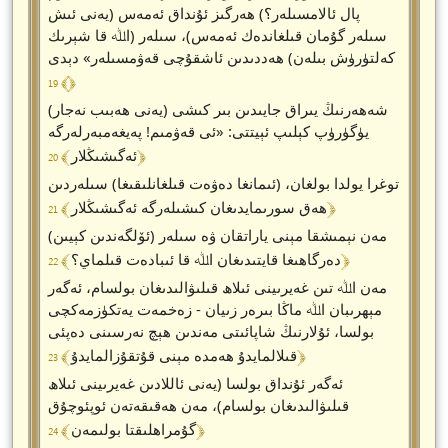
پال ئالامسىلەر؟) ھەرگىز ئۇنداق ئەمەس (يەنى ئىش
سىلەر گۇمان قىلغاندەك ئەمەس)، سىلەر (اﷲ قا شېرىك
كەلتۈرۈش بىلەن) ھەددىدىن ئاشقۇچى قەۋمسىلەر» دېدى
﴾ 19 ﴿
شەھەرنىڭ يىراق جايىدىن بىر كىشى (يەنى ھەبىب نەجار)
يۈگۈرۈپ كېلىپ ئېيتتى: «ئى قەۋمىم! پەيغەمبەرلەرگە
﴾ 20 ﴿
ئەگىشىڭلار
توغرا يولدا بولغان، (ئىمانغا دەۋەت قىلغانلىقىغا) سىلەردىن
﴾ 21 ﴿
ھەق سورىمايدىغان كىشىلەرگە ئەگىشىڭلار
مەن نېمىشقا مېنى ياراتقان ۋە سىلەر (ئۆلگەندىن كېيىن)
﴾ 22 ﴿
دەرگاھىغا قايتىدىغان اﷲ قا ئىبادەت قىلماي؟
مەن اﷲ تىن غەيرىينى ئىلاھ قىلىۋالىدىغان بولسام، ئەگەر
مېھرىبان اﷲ ماڭا بىرەر زىيان - زەخمەت يەتكۈزمەكچى
بولسا، ئۇلارنىڭ شاپائىتى مەندىن ھېچ نەرسىنى دەپئى
﴾ 23 ﴿
قىلالمايدۇ ھەمدە مېنى قۇتقۇزالمايدۇ
ئەگەر ئۇنداق بولسا (يەنى ئاللادىن غەيرىينى ئىلاھ
قىلىۋالىدىغان بولسام)، مەن ھەقىقەتەن ئوپئوچۇق
﴾ 24 ﴿
گۇمراھلىقتا بولىمەن