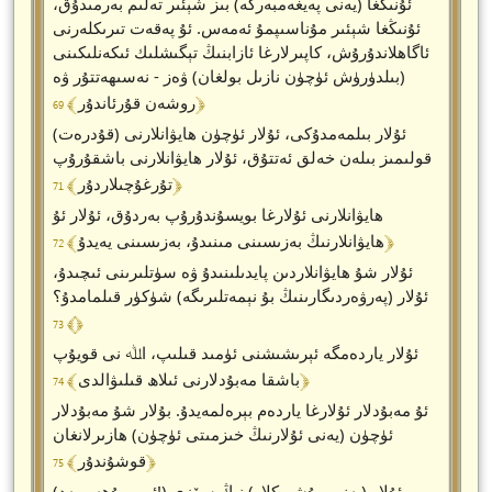
ئۇنىڭغا (يەنى پەيغەمبەرگە) بىز شېئىر تەلىم بەرمىدۇق،
ئۇنىڭغا شېئىر مۇناسىپمۇ ئەمەس. ئۇ پەقەت تىرىكلەرنى
ئاگاھلاندۇرۇش، كاپىرلارغا ئازابنىڭ تېگىشلىك ئىكەنلىكىنى
(بىلدۈرۈش ئۈچۈن نازىل بولغان) ۋەز - نەسىھەتتۇر ۋە
﴾ 69 ﴿
روشەن قۇرئاندۇر
ئۇلار بىلمەمدۇكى، ئۇلار ئۈچۈن ھايۋانلارنى (قۇدرەت)
قولىمىز بىلەن خەلق ئەتتۇق، ئۇلار ھايۋانلارنى باشقۇرۇپ
﴾ 71 ﴿
تۇرغۇچىلاردۇر
ھايۋانلارنى ئۇلارغا بويسۇندۇرۇپ بەردۇق، ئۇلار ئۇ
﴾ 72 ﴿
ھايۋانلارنىڭ بەزىسىنى مىنىدۇ، بەزىسىنى يەيدۇ
ئۇلار شۇ ھايۋانلاردىن پايدىلىنىدۇ ۋە سۈتلىرىنى ئىچىدۇ،
ئۇلار (پەرۋەردىگارىنىڭ بۇ نېمەتلىرىگە) شۈكۈر قىلمامدۇ؟
﴾ 73 ﴿
ئۇلار ياردەمگە ئېرىشىشنى ئۈمىد قىلىپ، اﷲ نى قويۇپ
﴾ 74 ﴿
باشقا مەبۇدلارنى ئىلاھ قىلىۋالدى
ئۇ مەبۇدلار ئۇلارغا ياردەم بېرەلمەيدۇ. بۇلار شۇ مەبۇدلار
ئۈچۈن (يەنى ئۇلارنىڭ خىزمىتى ئۈچۈن) ھازىرلانغان
﴾ 75 ﴿
قوشۇندۇر
(ئى، مۇھەممەد!) ئۇلار (يەنى مۇشرىكلار) نىڭ سۆزى