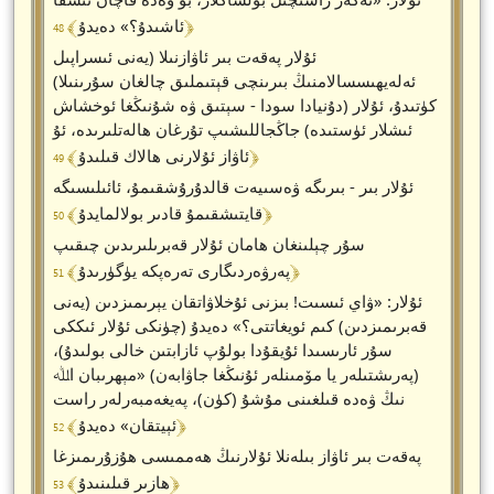
﴾ 48 ﴿
ئاشىدۇ؟» دەيدۇ
ئۇلار پەقەت بىر ئاۋازنىلا (يەنى ئىسراپىل
ئەلەيھىسسالامنىڭ بىرىنچى قېتىملىق چالغان سۇرىنىلا)
كۈتىدۇ، ئۇلار (دۇنيادا سودا - سېتىق ۋە شۇنىڭغا ئوخشاش
ئىشلار ئۈستىدە) جاڭجاللىشىپ تۇرغان ھالەتلىرىدە، ئۇ
﴾ 49 ﴿
ئاۋاز ئۇلارنى ھالاك قىلىدۇ
ئۇلار بىر - بىرىگە ۋەسىيەت قالدۇرۇشقىمۇ، ئائىلىسىگە
﴾ 50 ﴿
قايتىشقىمۇ قادىر بولالمايدۇ
سۇر چېلىنغان ھامان ئۇلار قەبرىلىرىدىن چىقىپ
﴾ 51 ﴿
پەرۋەردىگارى تەرەپكە يۈگۈرىدۇ
ئۇلار: «ۋاي ئىسىت! بىزنى ئۇخلاۋاتقان يېرىمىزدىن (يەنى
قەبرىمىزدىن) كىم ئويغاتتى؟» دەيدۇ (چۈنكى ئۇلار ئىككى
سۇر ئارىسىدا ئۇيقۇدا بولۇپ ئازابتىن خالى بولىدۇ)،
(پەرىشتىلەر يا مۆمىنلەر ئۇنىڭغا جاۋابەن) «مېھرىبان اﷲ
نىڭ ۋەدە قىلغىنى مۇشۇ (كۈن)، پەيغەمبەرلەر راست
﴾ 52 ﴿
ئېيتقان» دەيدۇ
پەقەت بىر ئاۋاز بىلەنلا ئۇلارنىڭ ھەممىسى ھۇزۇرىمىزغا
﴾ 53 ﴿
ھازىر قىلىنىدۇ