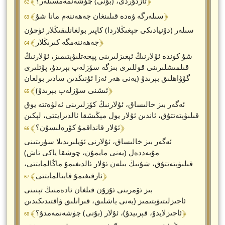
﴾ 62 ﴿
ئازدۇردى، (بۇنى) چۈشەنمەمسىلەر؟
﴾ 63 ﴿
سىلەرگە ۋەدە قىلىنغان جەھەننەم مانا شۇ
سىلەر (دۇنيادىكى چېغىڭلاردا) كاپىر بولغانلىقىڭلار ئۈچۈن
﴾ 64 ﴿
جەھەننەمگە كىرىڭلار
شۇ كۈندە ئۇلارنىڭ ئېغىزلىرىنى پېچەتلىۋېتىمىز، ئۇلارنىڭ
قىلمىشلىرىنى قوللىرى بىزگە سۆزلەپ بېرىدۇ، پۇتلىرى
گۇۋاھلىق بېرىدۇ (يەنى ھەر ئەزا ئۇنىڭدىن سادىر بولغان
﴾ 65 ﴿
ئىشنى سۆزلەپ بېرىدۇ)
ئەگەر بىز خالىساق، ئۇلارنىڭ كۆزلىرىنى ئەلۋەتتە يوق
قىلىۋېتەتتۇق، ئاندىن ئۇلار يول مېڭىشقا ئالدىرايتتى، لېكىن
﴾ 66 ﴿
ئۇلار قانداقمۇ كۆرەلىسۇن؟
ئەگەر بىز خالىساق، ئۇلارنى ئۆيلىرىدىلا سۈرىتىنى
مۇبەددەل (يەنى مايمۇن، چوشقا ياكى تاش)
قىلىۋېتەتتۇق، شۇنىڭ بىلەن ئۇلار ئالدىغىمۇ ماڭالمايتتى،
﴾ 67 ﴿
ئارقىغىمۇ قايتالمايتتى
بىز ئۆمرىنى ئۇزۇن قىلغان ئادەمنىڭ تېنىنى
ئاجىزلىتىۋېتىمىز (يەنى ياشلىق، قىرانلىق ۋاقتىدىكىدىن
﴾ 68 ﴿
ئاجىزلايدۇ، قېرىيدۇ)، ئۇلار (بۇنى) چۈشەنمەمدۇ؟