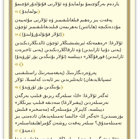
ياردەم بەرگۈچىمۇ بولمايدۇ ۋە ئۇلارنى قۇتۇلدۇرغۇچىمۇ
﴾ 43 ﴿
بولمايدۇ
پەقەت بىز رەھىم قىلغانلىقىمىز ۋە ئۇلارنى مۇئەييەن
مۇددەتكىچە (ھاياتتىن) بەھرىمەن قىلىدىغانلىقىمىز ئۈچۈن
﴾ 44 ﴿
(ئۇلار قۇتۇلدۇرۇلىدۇ)
ئۇلارغا: «رەھمەتكە ئېرىشىشىڭلار ئۈچۈن ئالدىڭلاردىكىدىن
(يەنى دۇنيا ئازابىدىن) ۋە ئارقاڭلاردىكىدىن (يەنى ئاخىرەت
ئازابىدىن) قورقۇڭلار» دېيىلسە (ئۇلار بۇنىڭدىن يۈز ئۆرۈيدۇ)
﴾ 45 ﴿
پەرۋەردىگارىنىڭ (پەيغەمبەرنىڭ راستلىقىنى
ئىسپاتلايدىغان) ئايەتلىرىدىن بىر ئايەت كەلسىلا، ئۇلار
﴾ 46 ﴿
بۇنىڭدىن يۈز ئۆرۈيدۇ
ئەگەر ئۇلارغا: «اﷲ سىلەرگە رىزىق قىلىپ بەرگەن
نەرسىلەردىن (پېقىرلارغا) سەدىقە قىلىپ بېرىڭلار»
دېيىلسە، كاپىرلار مۆمىنلەرگە (مەسخىرە قىلىش
يۈزىسىدىن): «ئەگەر اﷲ خالىسا تەمىنلەيدىغان ئادەمنى بىز
تەمىنلەمدۇق؟ سىلەر پەقەت روشەن گۇمراھلىقتاسىلەر»
﴾ 47 ﴿
دەيدۇ
ئۇلار: «ئەگەر راستچىل بولساڭلار، بۇ ۋەدە قاچان ئىشقا