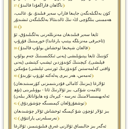
﴾ 37 ﴿
ناگاھان قاراڭغۇدا قالىدۇ
كۈن بەلگىلەنگەن جايىغا قاراپ سەير قىلىدۇ، بۇ، غالىب،
ھەممىنى بىلگۈچى اﷲ نىڭ ئالدىنئالا بەلگىلىگەن ئىشىدۇر
﴾ 38 ﴿
ئايغا سەير قىلىدىغان مەنزىللەرنى بەلگىلىدۇق، ئۇ
(ئاخىرقى مەنزىلگە يېتىپ بارغاندا) خورمىنىڭ قۇرۇپ
﴾ 39 ﴿
قالغان شېخىغا ئوخشاش بولۇپ قالىدۇ
كۈننىڭ ئايغا يېتىۋېلىشى (يەنى ئىككىسىنىڭ جەم بولۇپ
قېلىشى)، كېچىنىڭ كۈندۈزدىن ئېشىپ كېتىشى (يەنى
ۋاقتى كەلمەستىن كۈندۈزنىڭ ئورنىنى ئېلىشى) مۇمكىن
﴾ 40 ﴿
ئەمەس، ھەر بىرى پەلەكتە ئۈزۈپ تۇرىدۇ
ئۇلارغا (بىزنىڭ كامالى قۇدرىتىمىزنى كۆرسىتىدىغان)
ئالامەت شۇكى، بىز ئۇلارنىڭ ئاتا - بوۋىلىرىنى (نۇھ
ئەلەيھىسسالامنىڭ نەرسە - كېرەك ۋە ھايۋاناتلار بىلەن)
﴾ 41 ﴿
توشقۇزۇلغان كېمىسىگە چۈشۈردۇق
بىز ئۇلار ئۈچۈن شۇ كېمىگە ئوخشاش ئۇلار چۈشىدىغان
﴾ 42 ﴿
نەرسىلەرنى ياراتتۇق
ئەگەر بىز خالىساق ئۇلارنى غەرق قىلىۋېتىمىز، ئۇلارغا