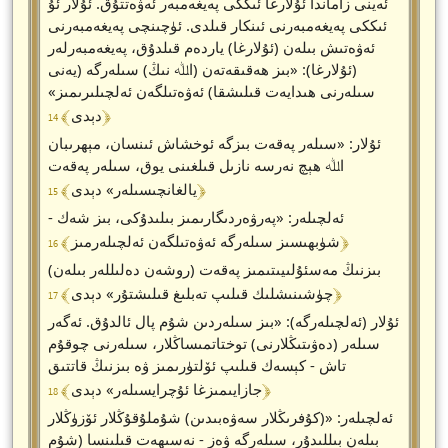
ئەينى زاماندا ئۇلارغا ئىككى پەيغەمبەر ئەۋەتتۇق. ئۇلار ئۇ
ئىككى پەيغەمبەرنى ئىنكار قىلدى. ئۈچىنچى پەيغەمبەرنى
ئەۋەتىش بىلەن (ئۇلارغا) ياردەم قىلدۇق، پەيغەمبەرلەر
(ئۇلارغا): «بىز ھەقىقەتەن (اﷲ نىڭ) سىلەرگە (يەنى
سىلەرنى ھىدايەت قىلىشقا) ئەۋەتىلگەن ئەلچىلىرىمىز»
﴾ 14 ﴿
دېدى
ئۇلار: «سىلەر پەقەت بىزگە ئوخشاش ئىنسان، مېھرىبان
اﷲ ھېچ نەرسە نازىل قىلغىنى يوق، سىلەر پەقەت
﴾ 15 ﴿
يالغانچىسىلەر» دېدى
ئەلچىلەر: «پەرۋەردىگارىمىز بىلىدۇكى، بىز شەك -
﴾ 16 ﴿
شۈبھىسىز سىلەرگە ئەۋەتىلگەن ئەلچىلەرمىز
بىزنىڭ مەسئۇلىيىتىمىز پەقەت (روشەن دەلىللەر بىلەن)
﴾ 17 ﴿
چۈشىنىشلىك قىلىپ تەبلىغ قىلىشتۇر» دېدى
ئۇلار (ئەلچىلەرگە): «بىز سىلەردىن شۇم پال ئالدۇق. ئەگەر
سىلەر (دەۋىتىڭلارنى) توختاتمىساڭلار، سىلەرنى چوقۇم
تاش - كېسەك قىلىپ ئۆلتۈرىمىز ۋە بىزنىڭ قاتتىق
﴾ 18 ﴿
جازايىمىزغا ئۇچرايسىلەر» دېدى
ئەلچىلەر: «(كۇفرىڭلار سەۋەبىدىن) شۇملۇقۇڭلار ئۆزۈڭلار
بىلەن بىللىدۇر، سىلەرگە ۋەز - نەسىھەت قىلىنسا (شۇم