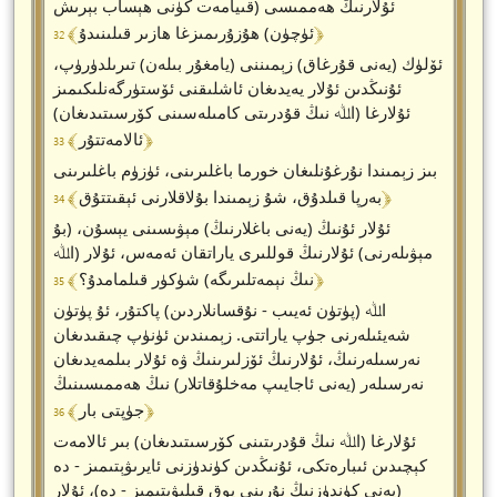
ئۇلارنىڭ ھەممىسى (قىيامەت كۈنى ھېساب بېرىش
﴾ 32 ﴿
ئۈچۈن) ھۇزۇرىمىزغا ھازىر قىلىنىدۇ
ئۆلۈك (يەنى قۇرغاق) زېمىننى (يامغۇر بىلەن) تىرىلدۈرۈپ،
ئۇنىڭدىن ئۇلار يەيدىغان ئاشلىقنى ئۆستۈرگەنلىكىمىز
ئۇلارغا (اﷲ نىڭ قۇدرىتى كامىلەسىنى كۆرسىتىدىغان)
﴾ 33 ﴿
ئالامەتتۇر
بىز زېمىندا نۇرغۇنلىغان خورما باغلىرىنى، ئۈزۈم باغلىرىنى
﴾ 34 ﴿
بەرپا قىلدۇق، شۇ زېمىندا بۇلاقلارنى ئېقىتتۇق
ئۇلار ئۇنىڭ (يەنى باغلارنىڭ) مېۋىسىنى يېسۇن، (بۇ
مېۋىلەرنى) ئۇلارنىڭ قوللىرى ياراتقان ئەمەس، ئۇلار (اﷲ
﴾ 35 ﴿
نىڭ نېمەتلىرىگە) شۈكۈر قىلمامدۇ؟
اﷲ (پۈتۈن ئەيىب - نۇقسانلاردىن) پاكتۇر، ئۇ پۈتۈن
شەيئىلەرنى جۈپ ياراتتى. زېمىندىن ئۈنۈپ چىقىدىغان
نەرسىلەرنىڭ، ئۇلارنىڭ ئۆزلىرىنىڭ ۋە ئۇلار بىلمەيدىغان
نەرسىلەر (يەنى ئاجايىپ مەخلۇقاتلار) نىڭ ھەممىسىنىڭ
﴾ 36 ﴿
جۈپتى بار
ئۇلارغا (اﷲ نىڭ قۇدرىتىنى كۆرسىتىدىغان) بىر ئالامەت
كېچىدىن ئىبارەتكى، ئۇنىڭدىن كۈندۈزنى ئايرىۋېتىمىز - دە
(يەنى كۈندۈزنىڭ نۇرىنى يوق قىلىۋېتىمىز - دە)، ئۇلار