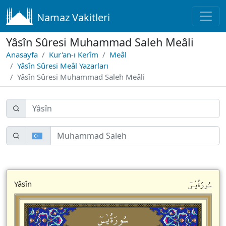
Namaz Vakitleri
Yâsîn Sûresi Muhammad Saleh Meâli
Anasayfa
Kur'an-ı Kerîm
Meâl
Yâsîn Sûresi Meâl Yazarları
Yâsîn Sûresi Muhammad Saleh Meâli
سُورَةُيٰسۤ
Yâsîn
سُورَةُيٰسۤ