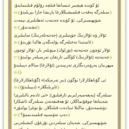
ئۇ كۈندە ھېچبىر ئىنسانغا قىلچە زۇلۇم قىلىنمايدۇ،
﴾ 54 ﴿
سىلەرگە پەقەت قىلمىشىڭلارغا يارىشا جازا بېرىلىدۇ
شۈبھىسىزكى، ئۇ كۈندە جەننەت ئەھلىلىرى نېمەت
﴾ 55 ﴿
ئىچىدىدۇر
ئۇلار ۋە ئۇلارنىڭ جۈپتىلىرى (جەننەتلەرنىڭ) سايىلىرى
﴾ 56 ﴿
ئاستىدا تەختلەرگە يۆلەنگەن ھالدا تۇرىدۇ
ئۇلار ئۈچۈن جەننەتتە (تۈرلۈك) مېۋىلەر بار، ئۇلار ئۈچۈن
﴾ 57 ﴿
جەننەتتە (ئۇلارنىڭ) كۆڭلى تارتقان نەرسىلەر بولىدۇ
مېھرىبان پەرۋەردىگارى تەرىپىدىن (ئۇلارغا) سالام دېيىلىدۇ
﴾ 58 ﴿
(گۇناھكارلارغا) «ئى گۇناھكارلار! بۈگۈن (بىر تەرەپكە)
﴾ 59 ﴿
ئايرىلىڭلار» (دېيىلىدۇ)
سىلەرگە (پەيغەمبەرلىرىم ئارقىلىق): «ئى ئادەم بالىلىرى!
شەيتانغا چوقۇنماڭلار، ئۇ ھەقىقەتەن سىلەرگە ئاشكارا
دۈشمەندۇر، ماڭىلا ئىبادەت قىلىڭلار، بۇ توغرا يولدۇر»
﴾ 60 ﴿
دەپ تەۋسىيە قىلمىدىممۇ؟
شۈبھىسىزكى، شەيتان سىلەردىن نۇرغۇن كىشىلەرنى