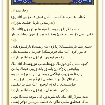
﴾ 1 ﴿
حا، مىم
(بۇ) كىتاب غالىب، ھېكمەت بىلەن ئىش قىلغۇچى اﷲ
﴾ 2 ﴿
تەرىپىدىن نازىل قىلىنغاندۇر
ئاسمانلاردا ۋە زېمىندا مۆمىنلەر ئۈچۈن (اﷲ نىڭ
قۇدرىتىنى كۆرسىتىدىغان) ھەقىقەتەن نۇرغۇن دەلىللەر بار
﴾ 3 ﴿
سىلەرنىڭ يارىتىلىشىڭلاردا ۋە (اﷲ زېمىندا) تارقىتىۋەتكەن
جانىۋارلاردا (اﷲ نىڭ قۇدرىتىگە) جەزمەن ئىشىنىدىغان
﴾ 4 ﴿
قەۋم ئۈچۈن نۇرغۇن دەلىللەر بار
كېچە بىلەن كۈندۈزنىڭ نۆۋەتلىشىپ تۇرۇشىدا، اﷲ نىڭ
بۇلۇتتىن (كۆكتىن) يامغۇر ياغدۇرۇپ ئۇنىڭ بىلەن
رىزىقلەندۈرۈپ ئۆلگەن زېمىننى تىرىلدۈرۈشىدە ۋە
شاماللارنىڭ يۈزلىنىشىنى ئۆزگەرتىپ تۇرۇشىدا،
چۈشىنىدىغان قەۋم ئۈچۈن (اﷲ نىڭ بىرلىكىنى
﴾ 5 ﴿
كۆرسىتىدىغان) نۇرغۇن دەلىللەر بار
ئەنە شۇلار اﷲ نىڭ ئايەتلىرىدۇر. (ئى مۇھەممەد!) ئۇنى
ساڭا ھەقلىق بىلەن تىلاۋەت قىلىپ بېرىمىز. ئۇلار (يەنى