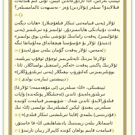
ئېيتىپ بەرگىن، اﷲ ئازدۇرغاندىن كېيىن، ئۇنى كىم ھىدايەت
قىلالايدۇ؟ سىلەر (بۇلاردىن) ۋەز - نەسىھەت ئالمامسىلەر؟
﴾ 23 ﴿
ئۇلار (يەنى قىيامەتنى ئىنكار قىلغۇچىلار): «ھايات دېگەن
پەقەت دۇنيادىكى ھاياتىمىزدۇر، ئۆلىمىز ۋە تىرىلىمىز (يەنى
تۇغۇلىمىز). پەقەت زاماننىڭ ئۆتۈشى بىلەن يوق بولىمىز»
(دەيدۇ). ئۇلار بۇ خۇسۇستا ھېچقانداق مەلۇماتقا ئىگە
﴾ 24 ﴿
ئەمەس، ئۇلار پەقەت گۇمان بىلەن سۆزلەيدۇ
ئۇلارغا بىزنىڭ ئايەتلىرىمىز ئوچۇق ئوقۇپ بېرىلسە،
ئۇلارنىڭ پاكىتى پەقەت «ئەگەر راستچىل بولساڭلار، ئاتا -
بوۋىلىرىمىزنى كەلتۈرۈپ بېقىڭلار (يەنى تىرىلدۈرۈڭلار)»
﴾ 25 ﴿
دېيىشتىن ئىبارەت بولدى
(ئى مۇھەممەد! ئۇلارغا) ئېيتقىنكى، «اﷲ سىلەرنى
تىرىلدۈرەلەيدۇ، ئاندىن (ئەجىلىڭلار پۈتكەندە) ۋاپات
قىلدۇرالايدۇ، ئاندىن شەك - شۈبھىسىز قىيامەت كۈنىدە
سىلەرنى يىغىدۇ، لېكىن كىشىلەرنىڭ تولىسى (اﷲ نىڭ
﴾ 26 ﴿
قۇدرىتىنى) بىلمەي (قايتا تىرىلىشنى ئىنكار قىلدى)»
ئاسمانلار بىلەن زېمىننىڭ پادىشاھلىقى اﷲ قا خاستۇر،
﴾ 27 ﴿
قىيامەت قايىم بولغان كۈندە كاپىرلار زىيان تارتىدۇ