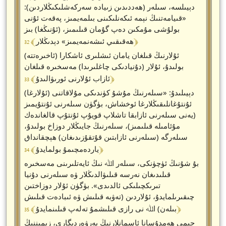
دېيىلسە، سىلەر (ھەددىدىن زىيادە سەركەشلىكىڭلاردىن):
«قىيامەتنىڭ نېمە ئىكەنلىكىنى بىلمەيمىز، پەقەت ئۇنى
بولۇشى مۇمكىن دەپ گۇمان قىلىمىز، (ئۇنىڭغا) بىز
﴾ 32 ﴿
ھەقىقىي ئىشەنمەيمىز» دېدىڭلار
(ئاخىرەتتە) ئۇلارنىڭ قىلغان يامان ئىشلىرى ئاشكارا
بولىدۇ، ئۇلار (دۇنيادىكى چاغلىرىدا) مەسخىرە قىلغان
﴾ 33 ﴿
ئازاب ئۇلارنى ئورىۋالىدۇ
(ئۇلارغا) دېيىلىدۇ: «سىلەرنىڭ مۇشۇ كۈندىكى مۇلاقاتنى
ئۇنتۇغانلىقىڭلارغا ئوخشاش، بۈگۈن سىلەرنى ئۇنتۇيمىز
(يەنى سىلەرنى ئازابقا تاشلاپ قويۇپ ئۇنتۇپ قالغاندەك
مۇئامىلە قىلىمىز)، سىلەرنىڭ جايىڭلار دوزاخ بولىدۇ،
سىلەرگە (سىلەرنى ئازابتىن قۇتقۇزىدىغان) ھېچقانداق
﴾ 34 ﴿
ياردەمچىمۇ بولمايدۇ
بۇ شۇنىڭ ئۈچۈنكى، سىلەر اﷲ نىڭ ئايەتلىرىنى مەسخىرە
قىلىدىغان نەرسە قىلىۋالدىڭلار ۋە سىلەرنى دۇنيا
تىرىكچىلىكى ئالدىدى». بۈگۈن ئۇلار دوزاختىن
چىقىرىلمايدۇ، ئۇلاردىن (تەۋبە قىلىش ۋە ئىبادەت قىلىش
﴾ 35 ﴿
بىلەن) اﷲ نى رازى قىلىشمۇ تەلەپ قىلىنمايدۇ
جىمى ھەمدۇسانا ئاسمانلارنىڭ پەرۋەردىگارى، زېمىننىڭ