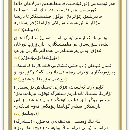
ھەر ئۈممەتنى (قورقۇنچنىڭ قاتتىقلىقىدىن) تىزلانغان ھالدا
كۆرىسەن، ھەر ئۈممەت ئۆزىنىڭ نامە - ئەمالىغا
چاقىرىلىدۇ، (ئۇلارغا) «بۈگۈن قىلمىشىڭلارغا يارىشا
مۇكاپاتقا ئېرىشىسىلەر ياكى جازاغا ئۇچرايسىلەر»
﴾ 28 ﴿
(دېيىلىدۇ)
بۇ بىزنىڭ كىتابىمىز (يەنى نامە - ئەمال) سىلەرگە ھەق
بىلەن سۆزلەيدۇ، بىز قىلمىشىڭلارنى يازدۇرۇپ تۇرغان
ئىدۇق (يەنى پەرىشتىلەرنى ئەمەللىرىڭلارنى يېزىپ
﴾ 29 ﴿
تۇرۇشقا بۇيرۇيتتۇق)
ئىمان ئېيتقان ۋە ياخشى ئىشلارنى قىلغانلارغا كەلسەك،
پەرۋەردىگارى ئۇلارنى رەھمىتى دائىرىسىگە كىرگۈزىدۇ، بۇ
﴾ 30 ﴿
روشەن مۇرادقا يېتىشتۇر
كاپىرلارغا كەلسەك، (ئۇلارنى ئەيىبلەش يۈزىسىدىن)
ئۇلارغا: «مېنىڭ ئايەتلىرىم سىلەرگە ئوقۇپ بېرىلمىدىمۇ؟
سىلەر چوڭچىلىق قىلىپ (ئۇنىڭغا ئىمان ئېيتىشتىن) باش
تارتتىڭلار، سىلەر گۇناھقا چۆمگەن قەۋم ئىدىڭلار»
﴾ 31 ﴿
(دېيىلىدۇ)
(سىلەرگە) «اﷲ نىڭ ۋەدىسى ھەقىقەتەن ھەقتۇر،
قىيامەتتە (يەنى قىيامەتنىڭ بولۇشىدا) ھېچ شەك يوق»