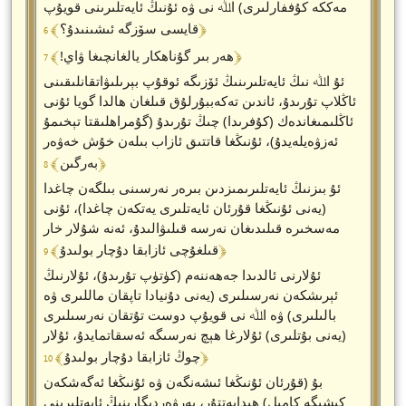
مەككە كۇففارلىرى) اﷲ نى ۋە ئۇنىڭ ئايەتلىرىنى قويۇپ
﴾ 6 ﴿
قايسى سۆزگە ئىشىنىدۇ؟
﴾ 7 ﴿
ھەر بىر گۇناھكار يالغانچىغا ۋاي!
ئۇ اﷲ نىڭ ئايەتلىرىنىڭ ئۆزىگە ئوقۇپ بېرىلىۋاتقانلىقىنى
ئاڭلاپ تۇرىدۇ، ئاندىن تەكەببۇرلۇق قىلغان ھالدا گويا ئۇنى
ئاڭلىمىغاندەك (كۇفرىدا) چىڭ تۇرىدۇ (گۇمراھلىقتا تېخىمۇ
ئەزۋەيلەيدۇ)، ئۇنىڭغا قاتتىق ئازاب بىلەن خۇش خەۋەر
﴾ 8 ﴿
بەرگىن
ئۇ بىزنىڭ ئايەتلىرىمىزدىن بىرەر نەرسىنى بىلگەن چاغدا
(يەنى ئۇنىڭغا قۇرئان ئايەتلىرى يەتكەن چاغدا)، ئۇنى
مەسخىرە قىلىدىغان نەرسە قىلىۋالىدۇ، ئەنە شۇلار خار
﴾ 9 ﴿
قىلغۇچى ئازابقا دۇچار بولىدۇ
ئۇلارنى ئالدىدا جەھەننەم (كۈتۈپ تۇرىدۇ)، ئۇلارنىڭ
ئېرىشكەن نەرسىلىرى (يەنى دۇنيادا تاپقان ماللىرى ۋە
بالىلىرى) ۋە اﷲ نى قويۇپ دوست تۇتقان نەرسىلىرى
(يەنى بۇتلىرى) ئۇلارغا ھېچ نەرسىگە ئەسقاتمايدۇ، ئۇلار
﴾ 10 ﴿
چوڭ ئازابقا دۇچار بولىدۇ
بۇ (قۇرئان ئۇنىڭغا ئىشەنگەن ۋە ئۇنىڭغا ئەگەشكەن
كىشىگە كامىل) ھىدايەتتۇر، پەرۋەردىگارىنىڭ ئايەتلىرىنى