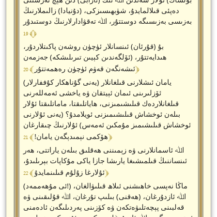
دەپئى قىلالمايدۇ، شۈبھىسىزكى، (دۇنيادا) زالىملارنىڭ
بەزىسى بەزىسىگە دوستتۇر، اﷲ تەقۋادارلارنىڭ دوستىدۇر
﴾ 19 ﴿
بۇ (قۇرئان) ئىنسانلار ئۈچۈن روشەن پاكىتلاردۇر،
ھىدايەتتۇر، (ئۆلگەندىن كېيىن تىرىلىشكە) جەزمەن
﴾ 20 ﴿
ئىشەنگەن قەۋم ئۈچۈن رەھمەتتۇر
يامان ئىشلارنى قىلغانلار (يەنى گۇناھكار كۇففارلار)
ئۆزلىرىنى ئىمان ئېيتقان ۋە ياخشى ئەمەللەرنى
قىلغانلاردەك قىلىشىمىزنى، ھاياتلىقتا، ماماتلىقتا ئۇلار
بىلەن ئوخشاش قىلىشىمىزنى ئويلامدۇ؟ (يەنى ئۇلارنى
ئوخشاش قىلىشىمىز مۇمكىن ئەمەس) ئۇلارنىڭ چىقارغان
﴾ 21 ﴿
ھۆكمى نېمىدېگەن يامان!
اﷲ ئاسمانلارنى ۋە زېمىننى ھەقلىق بىلەن ياراتتى، ھەر
ئىنساننىڭ قىلمىشىغا يارىشا جازا ياكى مۇكاپات بېرىلىدۇ،
﴾ 22 ﴿
ئۇلارغا زۇلۇم قىلىنمايدۇ
(ئى مۇھەممەد!) ماڭا نەپسى خاھىشنى ئىلاھ قىلىۋالغان،
اﷲ ئازدۇرغان، (ھەقنى) بىلىپ تۇرغان، اﷲ قۇلىقىنى ۋە
قەلبىنى پېچەتلىۋەتكەن ۋە كۆزىنى پەردىلىگەن ئادەمنى