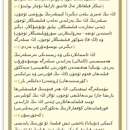
﴾ 11 ﴿
ئىنكار قىلغانلار ئەڭ قاتتىق ئازابقا دۇچار بولىدۇ
اﷲ نىڭ ئەمرى بىلەن دېڭىزدا كېمىلەرنىڭ يۈرۈشى ئۈچۈن،
سىلەرنىڭ اﷲ نىڭ پەزلىدىن تەلەپ قىلىشىڭلار ئۈچۈن
(يەنى تىجارەت قىلىشىڭلار، بېلىق تۇتۇشۇڭلار، دېڭىز
ئاستىدىن ئۈنچە - مەرۋايىتلارنى سۈزۈۋېلىشىڭلار ئۈچۈن)
ۋە (اﷲ قا) شۈكۈر قىلىشىڭلار ئۈچۈن، اﷲ سىلەرگە
﴾ 12 ﴿
دېڭىزنى بويسۇندۇرۇپ بەردى
اﷲ ئاسمانلاردىكى ۋە زېمىندىكى نەرسىلەرنىڭ
ھەممىسىنى (كامالى) پەزلىدىن سىلەرگە بويسۇندۇرۇپ
بەردى، بۇنىڭدا ھەقىقەتەن (قۇدرىتى ئىلاھىيىنى) تەپەككۈر
قىلىدىغان قەۋم ئۈچۈن (اﷲ نىڭ قۇدرىتى ۋە بىرلىكىنى
﴾ 13 ﴿
كۆرسىتىدىغان) (روشەن) دەلىللەر بار
مۆمىنلەرگە ئېيتقىنكى، اﷲ ھەر قەۋمنىڭ قىلمىشلىرىغا
يارىشا جازا بېرىدىغانلىقى ئۈچۈن، ئۇلار اﷲ نىڭ كۈنلىرىنى
ئۈمىد قىلمايدىغانلارنى (يەنى اﷲ نىڭ ئازابىدىن
قورقمايدىغان كۇففارلارنىڭ يەتكۈزگەن ئەزىيەتلىرىنى)
﴾ 14 ﴿
كەچۈرسۇن
كىمكى (دۇنيادا) ياخشى ئىش قىلسا، ئۇ ئۆزىنىڭ پايدىسى
ئۈچۈن قىلىدۇ، كىمكى يامان ئىش قىلسا، ئۇ ئۆزىنىڭ