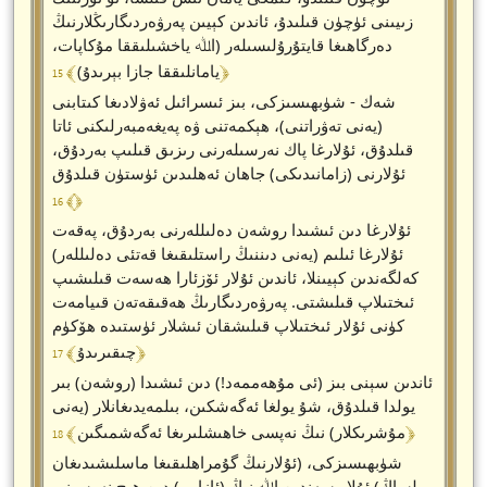
زىيىنى ئۈچۈن قىلىدۇ، ئاندىن كېيىن پەرۋەردىگارىڭلارنىڭ
دەرگاھىغا قايتۇرۇلىسىلەر (اﷲ ياخشىلىققا مۇكاپات،
﴾ 15 ﴿
يامانلىققا جازا بېرىدۇ)
شەك - شۈبھىسىزكى، بىز ئىسرائىل ئەۋلادىغا كىتابنى
(يەنى تەۋراتنى)، ھېكمەتنى ۋە پەيغەمبەرلىكنى ئاتا
قىلدۇق، ئۇلارغا پاك نەرسىلەرنى رىزىق قىلىپ بەردۇق،
ئۇلارنى (زامانىدىكى) جاھان ئەھلىدىن ئۈستۈن قىلدۇق
﴾ 16 ﴿
ئۇلارغا دىن ئىشىدا روشەن دەلىللەرنى بەردۇق، پەقەت
ئۇلارغا ئىلىم (يەنى دىننىڭ راستلىقىغا قەتئى دەلىللەر)
كەلگەندىن كېيىنلا، ئاندىن ئۇلار ئۆزئارا ھەسەت قىلىشىپ
ئىختىلاپ قىلىشتى. پەرۋەردىگارىڭ ھەقىقەتەن قىيامەت
كۈنى ئۇلار ئىختىلاپ قىلىشقان ئىشلار ئۈستىدە ھۆكۈم
﴾ 17 ﴿
چىقىرىدۇ
ئاندىن سېنى بىز (ئى مۇھەممەد!) دىن ئىشىدا (روشەن) بىر
يولدا قىلدۇق، شۇ يولغا ئەگەشكىن، بىلمەيدىغانلار (يەنى
﴾ 18 ﴿
مۇشرىكلار) نىڭ نەپسى خاھىشلىرىغا ئەگەشمىگىن
شۈبھىسىزكى، (ئۇلارنىڭ گۇمراھلىقىغا ماسلىشىدىغان
بولساڭ) ئۇلار سەندىن اﷲ نىڭ (ئازابى) دىن ھېچ نەرسىنى