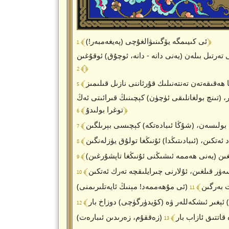
﴾ 1 ﴿
ئى كىيىمگە يۆگىنىۋالغۇچى (پەيغەمبەر!)
 تەرتىل بىلەن (يەنى دانە - دانە، ئوچۇق) ئوقۇغىن
﴾ 2 ﴿
ھەقىقەتەن تەنتەنىلىك قۇرئاننى نازىل قىلىمىز
(تىنچ بولغانلىقى ئۈچۈن) كېچىنىڭ قىرائىتى ئەڭ
﴾ 6 ﴿
توغرا بولىدۇ
بولىسەن، (شۇڭا ئىبادەتكە) كېچىسى بېرىلگىن
 ئەتكىن، (ئىبادىتىڭدا) ئۇنىڭغا تولۇق يۈزلەنگىن
لغىن (يەنى ھەممە ئىشىڭنى ئۇنىڭغا تاپشۇرغىن)
ۋر قىلغىن، ئۇلارنى چىرايلىقچە تەرك ئەتكىن
ھلەت بەرگىن
 ئېغىر ئىشكەللەر ۋە (كۆيدۈرگۈچى) دوزاخ بار
ن تاماق ۋە قاتتىق ئازاب بار