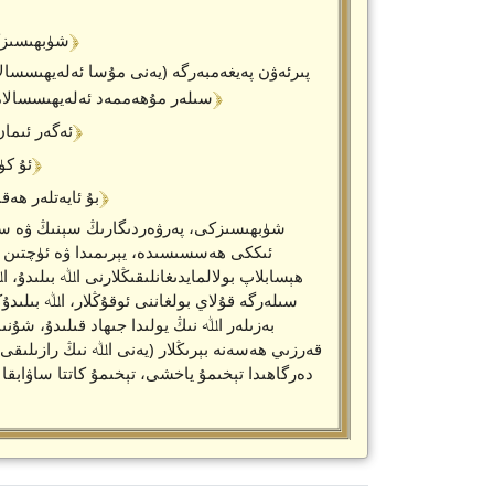
﴾ 15 ﴿
شۈبھىسىزكى
پىرئەۋن پەيغەمبەرگە (يەنى مۇسا ئەلەيھىسسالا
﴾ 16 ﴿
سىلەر مۇھەممەد ئەلەيھىسسالامغ
﴾ 17 ﴿
(ئى قۇرەيش جا
﴾ 18 ﴿
ئۇ كۈ
﴾ 19 ﴿
بۇ ئايەتلەر ھەق
ئىككى ھەسسىسىدە، يېرىمىدا ۋە ئۈچتىن بىر
ھېسابلاپ بولالمايدىغانلىقىڭلارنى اﷲ بىلىدۇ
سىلەرگە قۇلاي بولغاننى ئوقۇڭلار، اﷲ بىلىدۇ
بەزىلەر اﷲ نىڭ يولىدا جىھاد قىلىدۇ، شۇنىڭ
قەرزىي ھەسەنە بېرىڭلار (يەنى اﷲ نىڭ رازىلىقى 
دەرگاھىدا تېخىمۇ ياخشى، تېخىمۇ كاتتا ساۋابقا