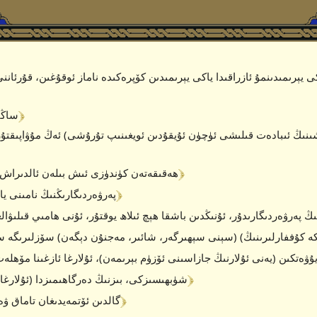
 يېرىمىدىنمۇ ئازراقىدا ياكى يېرىمىدىن كۆپرەكىدە ناماز ئوقۇغىن، قۇرئاننى
﴾ 5 ﴿
ساڭا 
ىڭ ئىبادەت قىلىشى ئۈچۈن ئۇيقۇدىن ئويغىنىپ تۇرۇشى) ئەڭ مۇۋاپىقتۇر، 
﴾ 7 ﴿
ھەقىقەتەن كۈندۈزى ئىش بىلەن ئالدىراش 
﴾ 8 ﴿
پەرۋەردىگارىڭنىڭ نامىنى ياد
 پەرۋەردىگارىدۇر، ئۇنىڭدىن باشقا ھېچ ئىلاھ يوقتۇر، ئۇنى ھامىي قىلىۋا
كە كۇففارلىرىنىڭ) (سېنى سېھىرگەر، شائىر، مەجنۇن دېگەن) سۆزلىرىگە سە
ى دۆلەتمەنلەرنى ماڭا قويۇۋەتكىن (يەنى ئۇلارنىڭ جازاسىنى ئۆزۈم بېرىمەن)، ئۇلارغا ئازغىنا مۆ
﴾ 12 ﴿
شۈبھىسىزكى، بىزنىڭ دەرگاھىمىزدا (ئۇلارغا)
﴾ 13 ﴿
(زەققۇم، زەرىدىن ئىبارەت) گالدىن ئۆتمەيدىغا