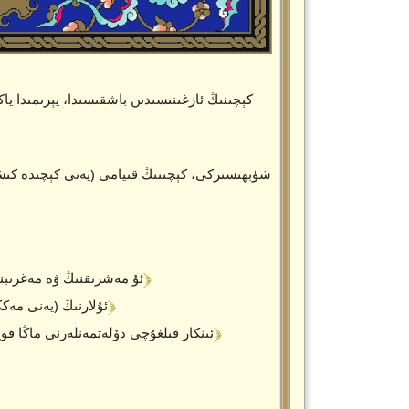
كېچىنىڭ ئازغىنىسىدىن باشقىسىدا، يېرىمىدا ياكى
شۈبھىسىزكى، كېچىنىڭ قىيامى (يەنى كېچىدە كىشىن
﴾ 9 ﴿
ئۇ مەشرىقنىڭ ۋە مەغرىبنىڭ
﴾ 10 ﴿
ئۇلارنىڭ (يەنى مەك
﴾ 11 ﴿
(ئى مۇھەممەد! مېنىڭ ئايەتلىرىمنى) ئىنكار قىلغۇچ