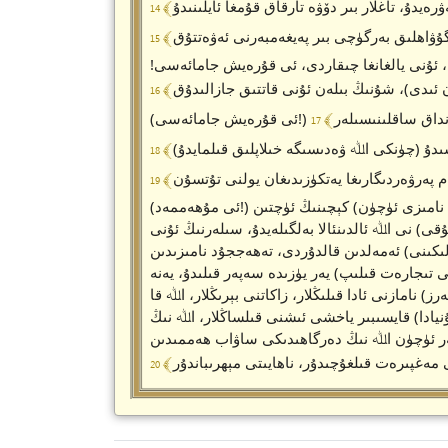
ۋرەيدۇ، تاغلار بىر دۆۋە تارقاق قۇمغا ئايلىنىدۇ
 گۇۋاھلىق بەرگۈچى بىر پەيغەمبەرنى ئەۋەتتۇق
، ئۇنى يالغانغا چىقاردى، ئى قۇرەيش جامائەسى!
 ئىدى)، شۇنىڭ بىلەن ئۇنى قاتتىق جازالىدۇق
ىن قانداق ساقلىنىسىلەر
ىدۇ (چۈنكى اﷲ ۋەدىسىگە خىلاپلىق قىلمايدۇ)
دەم پەرۋەردىگارىغا يەتكۈزىدىغان يولنى تۇتسۇن
(ئى مۇھەممەد!) شۈبھىسىزكى، پەرۋەردىگارىڭ سېنىڭ ۋە سەن بىلەن بولغانلارنىڭ (يەنى ساھابىلەر) دىن بىر توپ ئادەمنىڭ (تەھەججۇد نامىزى ئۈچۈن) كېچىنىڭ ئۈچتىن
ى) نى اﷲ ئالدىنئالا بەلگىلەيدۇ، سىلەرنىڭ ئۇنى
ىكىنى) ئەمەلدىن قالدۇردى، تەھەججۇد نامىزىدىن
ى تىجارەت قىلىپ) يەر يۈزىدە سەپەر قىلىدۇ، يەنە
) نامازنى ئادا قىلىڭلار، زاكاتنى بېرىڭلار، اﷲ قا
نيادا) قايسىبىر ياخشى ئىشنى قىلساڭلار، اﷲ نىڭ
دىلەر ئۈچۈن اﷲ نىڭ دەرگاھىدىكى ساۋاب ھەممىدىن
ى مەغپىرەت قىلغۇچىدۇر، ناھايىتى مېھرىباندۇر