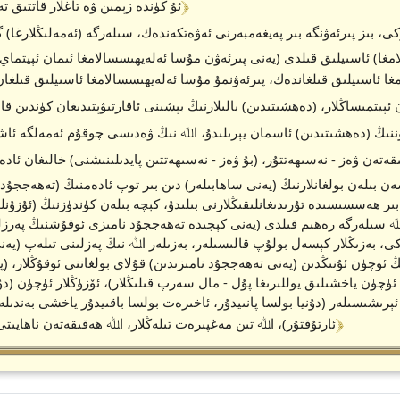
﴾ 14 ﴿
ئۇ كۈندە زېمىن ۋە تاغلار قاتتىق تە
، بىز پىرئەۋنگە بىر پەيغەمبەرنى ئەۋەتكەندەك، سىلەرگە (ئەمەلىڭلارغا)
مغا) ئاسىيلىق قىلدى (يەنى پىرئەۋن مۇسا ئەلەيھىسسالامغا ئىمان ئېيتماي
ا ئاسىيلىق قىلغاندەك، پىرئەۋنمۇ مۇسا ئەلەيھىسسالامغا ئاسىيلىق قىلغان
مائەسى!) ئەگەر ئىمان ئېيتمىساڭلار، (دەھشىتىدىن) بالىلارنىڭ بېشىنى ئاقارتىۋېتىدىغان كۈند
ننىڭ (دەھشىتىدىن) ئاسمان يېرىلىدۇ، اﷲ نىڭ ۋەدىسى چوقۇم ئەمەلگە ئاش
ىقەتەن ۋەز - نەسىھەتتۇر، (بۇ ۋەز - نەسىھەتتىن پايدىلىنىشنى) خالىغان ئا
 ھەسسىسىدە تۇرىدىغانلىقىڭلارنى بىلىدۇ، كېچە بىلەن كۈندۈزنىڭ (ئۇزۇنلۇق
، اﷲ سىلەرگە رەھىم قىلدى (يەنى كېچىدە تەھەججۇد نامىزى ئوقۇشنىڭ پەرزل
كى، بەزىڭلار كېسەل بولۇپ قالىسىلەر، بەزىلەر اﷲ نىڭ پەزلىنى تىلەپ (يەن
 ئۈچۈن ئۇنىڭدىن (يەنى تەھەججۇد نامىزىدىن) قۇلاي بولغاننى ئوقۇڭلار، (پەرز
ئۈچۈن ياخشىلىق يوللىرىغا پۇل - مال سەرپ قىلىڭلار)، ئۆزۈڭلار ئۈچۈن (دۇ
 ئېرىشىسىلەر (دۇنيا بولسا پانىيدۇر، ئاخىرەت بولسا باقىيدۇر ياخشى بەن
﴾ 20 ﴿
ئارتۇقتۇر)، اﷲ تىن مەغپىرەت تىلەڭلار، اﷲ ھەقىقەتەن ناھايىت