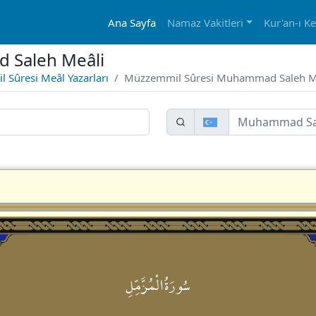
Ana Sayfa
Namaz Vakitleri
Kur'an-ı K
 Saleh Meâli
 Sûresi Meâl Yazarları
Müzzemmil Sûresi Muhammad Saleh M
سُورَةُالْمُزَّمِّلِ