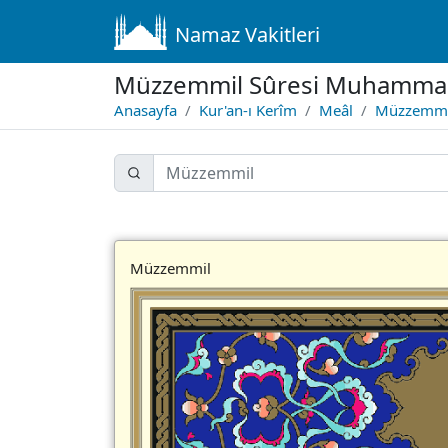
Namaz Vakitleri
Müzzemmil Sûresi Muhammad
Anasayfa
Kur'an-ı Kerîm
Meâl
Müzzemmil
Müzzemmil