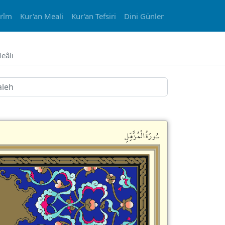
erîm
Kur'an Meali
Kur'an Tefsiri
Dini Günler
eâli
سُورَةُالْمُزَّمِّلِ