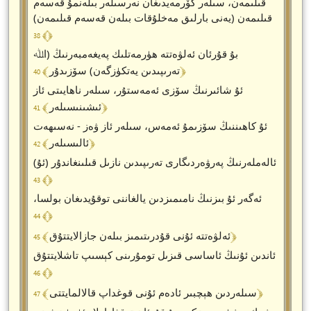
قىلىمەن، سىلەر كۆرمەيدىغان نەرسىلەر بىلەنمۇ قەسەم
قىلىمەن (يەنى بارلىق مەخلۇقات بىلەن قەسەم قىلىمەن)
﴾ 38 ﴿
بۇ قۇرئان ئەلۋەتتە ھۈرمەتلىك پەيغەمبەرنىڭ (اﷲ
﴾ 40 ﴿
تەرىپىدىن يەتكۈزگەن) سۆزىدۇر
ئۇ شائىرنىڭ سۆزى ئەمەستۇر، سىلەر ناھايىتى ئاز
﴾ 41 ﴿
ئىشىنىسىلەر
ئۇ كاھىننىڭ سۆزىمۇ ئەمەس، سىلەر ئاز ۋەز - نەسىھەت
﴾ 42 ﴿
ئالىسىلەر
(ئۇ) ئالەملەرنىڭ پەرۋەردىگارى تەرىپىدىن نازىل قىلىنغاندۇر
﴾ 43 ﴿
ئەگەر ئۇ بىزنىڭ نامىمىزدىن يالغاننى توقۇيدىغان بولسا،
﴾ 44 ﴿
﴾ 45 ﴿
ئەلۋەتتە ئۇنى قۇدرىتىمىز بىلەن جازالايتتۇق
ئاندىن ئۇنىڭ ئاساسى قىزىل تومۇرىنى كېسىپ تاشلايتتۇق
﴾ 46 ﴿
﴾ 47 ﴿
سىلەردىن ھېچبىر ئادەم ئۇنى قوغداپ قالالمايتتى