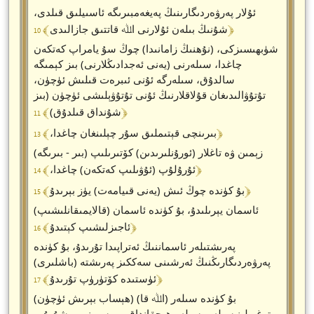
ئۇلار پەرۋەردىگارىنىڭ پەيغەمبىرىگە ئاسىيلىق قىلدى،
﴾ 10 ﴿
شۇنىڭ بىلەن ئۇلارنى اﷲ قاتتىق جازالىدى
شۈبھىسىزكى، (نۇھنىڭ زامانىدا) چوڭ سۇ يامراپ كەتكەن
چاغدا، سىلەرنى (يەنى ئەجدادىڭلارنى) بىز كېمىگە
سالدۇق، سىلەرگە ئۇنى ئىبرەت قىلىش ئۈچۈن،
تۇتۇۋالىدىغان قۇلاقلارنىڭ ئۇنى تۇتۇۋېلىشى ئۈچۈن (بىز
﴾ 11 ﴿
شۇنداق قىلدۇق)
﴾ 13 ﴿
بىرىنچى قېتىملىق سۇر چېلىنغان چاغدا،
زېمىن ۋە تاغلار (ئورۇنلىرىدىن) كۆتىرىلىپ (بىر - بىرىگە)
﴾ 14 ﴿
ئۇرۇلۇپ (ئۇۋىلىپ كەتكەن) چاغدا،
﴾ 15 ﴿
بۇ كۈندە چوڭ ئىش (يەنى قىيامەت) يۈز بېرىدۇ
ئاسمان يېرىلىدۇ، بۇ كۈندە ئاسمان (قالايمىقانلىشىپ)
﴾ 16 ﴿
ئاجىزلىشىپ كېتىدۇ
پەرىشتىلەر ئاسماننىڭ ئەتراپىدا تۇرىدۇ، بۇ كۈندە
پەرۋەردىگارىڭنىڭ ئەرشىنى سەككىز پەرىشتە (باشلىرى)
﴾ 17 ﴿
ئۈستىدە كۆتۈرۈپ تۇرىدۇ
بۇ كۈندە سىلەر (اﷲ قا) (ھېساب بېرىش ئۈچۈن)
توغرىلىنىسىلەر، سىلەر ھېچقانداق بىر سىرنى يوشۇرۇپ