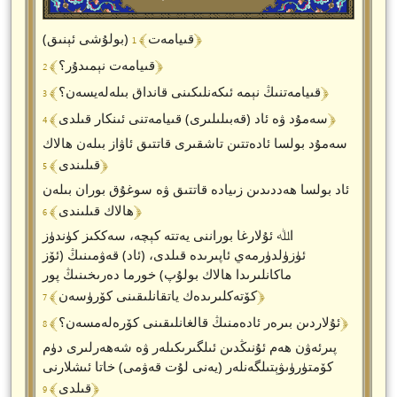
﴾ 1 ﴿
(بولۇشى ئېنىق) قىيامەت
﴾ 2 ﴿
قىيامەت نېمىدۇر؟
﴾ 3 ﴿
قىيامەتنىڭ نېمە ئىكەنلىكىنى قانداق بىلەلەيسەن؟
﴾ 4 ﴿
سەمۇد ۋە ئاد (قەبىلىلىرى) قىيامەتنى ئىنكار قىلدى
سەمۇد بولسا ئادەتتىن تاشقىرى قاتتىق ئاۋاز بىلەن ھالاك
﴾ 5 ﴿
قىلىندى
ئاد بولسا ھەددىدىن زىيادە قاتتىق ۋە سوغۇق بوران بىلەن
﴾ 6 ﴿
ھالاك قىلىندى
اﷲ ئۇلارغا بوراننى يەتتە كېچە، سەككىز كۈندۈز
ئۈزۈلدۈرمەي ئاپىرىدە قىلدى، (ئاد) قەۋمىنىڭ (ئۆز
ماكانلىرىدا ھالاك بولۇپ) خورما دەرىخىنىڭ پور
﴾ 7 ﴿
كۆتەكلىرىدەك ياتقانلىقىنى كۆرۈسەن
﴾ 8 ﴿
ئۇلاردىن بىرەر ئادەمنىڭ قالغانلىقىنى كۆرەلەمسەن؟
پىرئەۋن ھەم ئۇنىڭدىن ئىلگىرىكىلەر ۋە شەھەرلىرى دۈم
كۆمتۈرۈىۋېتىلگەنلەر (يەنى لۇت قەۋمى) خاتا ئىشلارنى
﴾ 9 ﴿
قىلدى