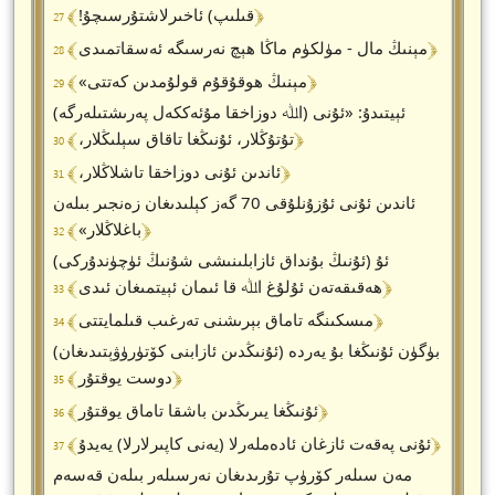
﴾ 27 ﴿
قىلىپ) ئاخىرلاشتۇرسىچۇ!
﴾ 28 ﴿
مېنىڭ مال - مۈلكۈم ماڭا ھېچ نەرسىگە ئەسقاتمىدى
﴾ 29 ﴿
مېنىڭ ھوقۇقۇم قولۇمدىن كەتتى»
(اﷲ دوزاخقا مۇئەككەل پەرىشتىلەرگە) ئېيتىدۇ: «ئۇنى
﴾ 30 ﴿
تۇتۇڭلار، ئۇنىڭغا تاقاق سېلىڭلار،
﴾ 31 ﴿
ئاندىن ئۇنى دوزاخقا تاشلاڭلار،
ئاندىن ئۇنى ئۇزۇنلۇقى 70 گەز كېلىدىغان زەنجىر بىلەن
﴾ 32 ﴿
باغلاڭلار»
(ئۇنىڭ بۇنداق ئازابلىنىشى شۇنىڭ ئۈچۈندۇركى) ئۇ
﴾ 33 ﴿
ھەقىقەتەن ئۇلۇغ اﷲ قا ئىمان ئېيتمىغان ئىدى
﴾ 34 ﴿
مىسكىنگە تاماق بېرىشنى تەرغىب قىلمايتتى
بۈگۈن ئۇنىڭغا بۇ يەردە (ئۇنىڭدىن ئازابنى كۆتۈرۈۋېتىدىغان)
﴾ 35 ﴿
دوست يوقتۇر
﴾ 36 ﴿
ئۇنىڭغا يىرىڭدىن باشقا تاماق يوقتۇر
﴾ 37 ﴿
ئۇنى پەقەت ئازغان ئادەملەرلا (يەنى كاپىرلارلا) يەيدۇ
مەن سىلەر كۆرۈپ تۇرىدىغان نەرسىلەر بىلەن قەسەم