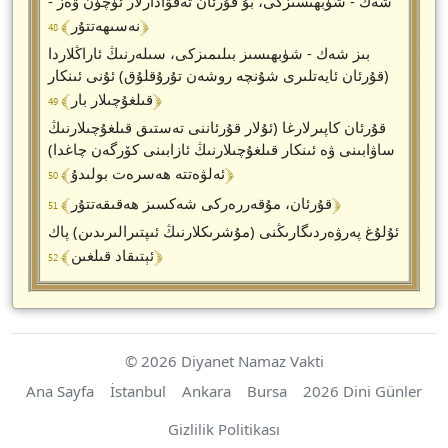
شەك - شۈبھىسىزكى، بۇ قۇرئان تەقۋادارلار ئۈچۈن ۋەز -
﴾ 48 ﴿
نەسىھەتتۇر
بىز شەك - شۈبھىسىز بىلىمىزكى، سىلەرنىڭ ئاراڭلاردا
(قۇرئان ئايەتلىرى شۇنچە روشەن تۇرۇقلۇق) ئۇنى ئىنكار
﴾ 49 ﴿
قىلغۇچىلار بار
قۇرئان كاپىرلارغا (ئۇلار قۇرئاننى تەستىق قىلغۇچىلارنىڭ
ساۋابىنى ۋە ئىنكار قىلغۇچىلارنىڭ ئازابىنى كۆرگەن چاغدا)
﴾ 50 ﴿
ئەلۋەتتە ھەسرەت بولىدۇ
﴾ 51 ﴿
قۇرئان، مۇقەررەركى شەكسىز ھەقىقەتتۇر
ئۇلۇغ پەرۋەردىگارىڭنى (مۇشرىكلارنىڭ ئىپتىرالىرىدىن) پاك
﴾ 52 ﴿
ئېتىقاد قىلغىن
© 2026 Diyanet Namaz Vakti
Ana Sayfa
İstanbul
Ankara
Bursa
2026 Dini Günler
Gizlilik Politikası