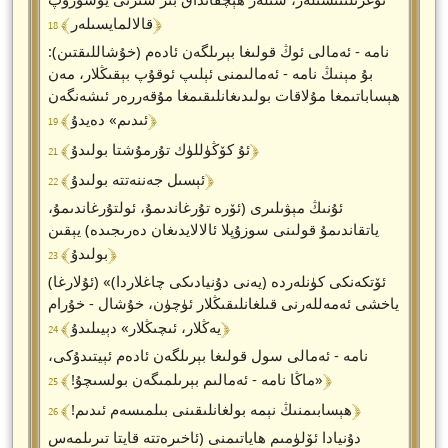
﴾ 18 ﴿
قالالمايسىلەر
نامە - ئەمالى ئوڭ قولىغا بېرىلگەن ئادەم (خۇشاللىقتىن):
بۇ مېنىڭ نامە - ئەمالىمنى ئېلىپ ئوقۇپ بېقىڭلار، مەن
ھېساباتىمغا مۇلاقات بولىدىغانلىقىمغا مۇقەررەر ئىشەنگەن
﴾ 19 ﴿
ئىدىم» دەيدۇ
﴾ 21 ﴿
ئۇ كۆڭۈللۈك تۇرمۇشتا بولىدۇ
﴾ 22 ﴿
ئېسىل جەننەتتە بولىدۇ
ئۇنىڭ مېۋىلىرى (ئۆرە تۇرغاندىمۇ، ئولتۇرغاندىمۇ،
ياتقاندىمۇ قولىنى سوزۇپلا ئالالايدىغان دەرىجىدە) يېقىن
﴾ 23 ﴿
بولىدۇ
(ئۇلارغا) «ئۆتكەنكى كۈنلەردە (يەنى دۇنيادىكى چاغلاردا)
ياخشى ئەمەللەرنى قىلغانلىقىڭلار ئۈچۈن، خۇشال - خۇرام
﴾ 24 ﴿
يەڭلار، ئىچىڭلار» دېيىلىدۇ
نامە - ئەمالى سول قولىغا بېرىلگەن ئادەم ئېيتىدۇكى،
﴾ 25 ﴿
«ماڭا نامە - ئەمالىم بېرىلمىگەن بولسىچۇ!
﴾ 26 ﴿
ھېسابىمنىڭ نېمە بولغانلىقىنى بىلمىسەم ئىدىم!
دۇنيادا ئۆلۈمىم ھاياتىمنى (ئاخىرەتتە قايتا تىرىلمەس