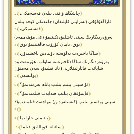
﴾ 1 ﴿
چاشگاھ ۋاقتى بىلەن قەسەمكى،
قاراڭغۇلۇقى (ئەتراپنى قاپلىغان) چاغدىكى كېچە بىلەن
﴾ 2 ﴿
قەسەمكى،
(ئى مۇھەممەد!) پەرۋەردىگارىڭ سېنى تاشلىۋەتكىنىمۇ
﴾ 3 ﴿
يوق، يامان كۆرۈپ قالغىنىمۇ يوق
﴾ 4 ﴿
ساڭا ئاخىرەت ئەلۋەتتە دۇنيادىن ياخشىدۇر،
پەرۋەردىگارىڭ ساڭا (ئاخىرەتتە ساۋاب، ھۆرمەت ۋە
شاپائەت قاتارلىقلارنى) ئاتا قىلىدۇ، سەن مەمنۇن
﴾ 5 ﴿
بولىسەن
﴾ 6 ﴿
ئۇ سېنى يېتىم بىلىپ پاناھ بەرمىدىمۇ؟
﴾ 7 ﴿
قايمۇققان بىلىپ ھىدايەت قىلمىدىمۇ؟
سېنى يوقسىز بىلىپ (كىشىلەردىن) بىھاجەت قىلمىدىمۇ؟
﴾ 8 ﴿
﴾ 9 ﴿
يېتىمنى خارلىما
﴾ 10 ﴿
سائىلغا قوپاللىق قىلما