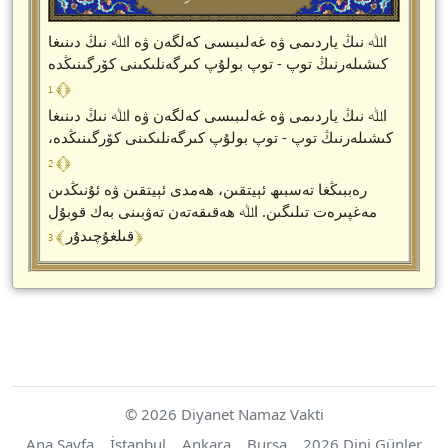
اﷲ نىڭ ياردىمى ۋە غەلىبىسى كەلگەن ۋە اﷲ نىڭ دىنىغا
كىشىلەرنىڭ توپ - توپ بولۇپ كىرگەنلىكىنى كۆرگىنىڭدە
﴾ 1 ﴿
اﷲ نىڭ ياردىمى ۋە غەلىبىسى كەلگەن ۋە اﷲ نىڭ دىنىغا
كىشىلەرنىڭ توپ - توپ بولۇپ كىرگەنلىكىنى كۆرگىنىڭدە،
﴾ 2 ﴿
رەببىڭغا تەسبىھ ئېيتقىن، ھەمدى ئېيتقىن ۋە ئۇنىڭدىن
مەغپىرەت تىلىگىن. اﷲ ھەقىقەتەن تەۋبىنى بەك قوبۇل
﴾ 3 ﴿
قىلغۇچىدۇر
© 2026 Diyanet Namaz Vakti
Ana Sayfa
İstanbul
Ankara
Bursa
2026 Dini Günler