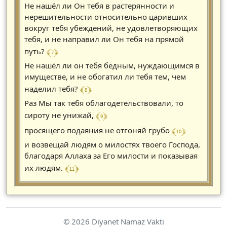
Не нашёл ли Он тебя в растерянности и
нерешительности относительно царивших
вокруг тебя убеждений, не удовлетворяющих
тебя, и не направил ли Он тебя на прямой
﴾ 7 ﴿
путь?
Не нашёл ли он тебя бедным, нуждающимся в
имуществе, и не обогатил ли тебя тем, чем
﴾ 8 ﴿
наделил тебя?
Раз Мы так тебя облагодетельствовали, то
﴾ 9 ﴿
сироту не унижай,
﴾ 10 ﴿
просящего подаяния не отгоняй грубо
и возвещай людям о милостях твоего Господа,
благодаря Аллаха за Его милости и показывая
﴾ 11 ﴿
их людям.
© 2026 Diyanet Namaz Vakti