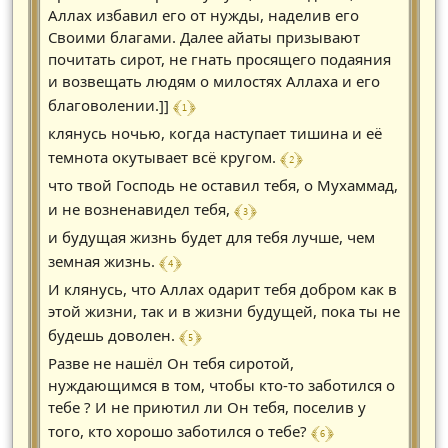
Аллах избавил его от нужды, наделив его
Своими благами. Далее айаты призывают
почитать сирот, не гнать просящего подаяния
и возвещать людям о милостях Аллаха и его
﴾ 1 ﴿
благоволении.]]
клянусь ночью, когда наступает тишина и её
﴾ 2 ﴿
темнота окутывает всё кругом.
что твой Господь не оставил тебя, о Мухаммад,
﴾ 3 ﴿
и не возненавидел тебя,
и будущая жизнь будет для тебя лучше, чем
﴾ 4 ﴿
земная жизнь.
И клянусь, что Аллах одарит тебя добром как в
этой жизни, так и в жизни будущей, пока ты не
﴾ 5 ﴿
будешь доволен.
Разве не нашёл Он тебя сиротой,
нуждающимся в том, чтобы кто-то заботился о
тебе ? И не приютил ли Он тебя, поселив у
﴾ 6 ﴿
того, кто хорошо заботился о тебе?