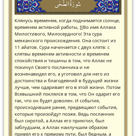
سُورَةُالضُّحٰى
Клянусь временем, когда поднимается солнце,
временем активной работы, [[Во имя Аллаха
Милостивого, Милосердного! Эта сура
мекканского происхождения. Она состоит из
11 айатов. Сура начинается с двух клятв: с
клятвы временем активности и временем
спокойствия и тишины в том, что Аллах не
покинул Своего посланника и не
возненавидел его, а уготовил для него из
достоинства и благодеяний в будущей жизни
лучше, чем одаривает его в этой жизни. Потом
Всевышний поклялся в том, что Он одарит его
так, что он будет доволен. И события,
происходившие ранее, предвещают события,
которые произойдут позже. Ведь посланник
был сиротой, а Аллах его приютил, был
заблудшим, а Аллах наилучшим образом
привёл его к прямому пути, был бедным, а