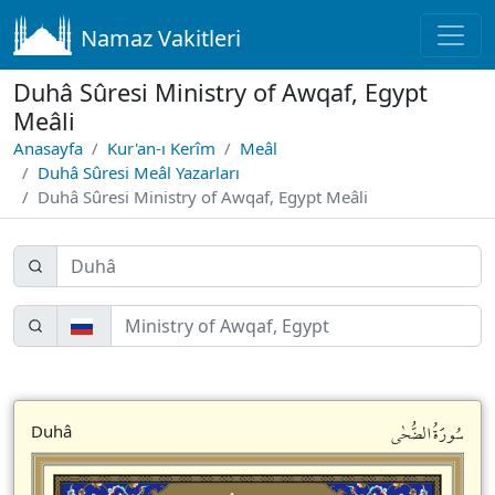
Namaz Vakitleri
Duhâ Sûresi Ministry of Awqaf, Egypt
Meâli
Anasayfa
Kur'an-ı Kerîm
Meâl
Duhâ Sûresi Meâl Yazarları
Duhâ Sûresi Ministry of Awqaf, Egypt Meâli
سُورَةُالضُّحٰى
Duhâ