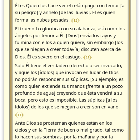
Él es Quien los hace ver el relámpago con temor [a
su peligro] y anhelo [de las lluvias], Él es quien
﴾ 12 ﴿
forma las nubes pesadas.
El trueno Lo glorifica con su alabanza, así como los
ángeles por temor a Él. [Dios] envía los rayos y
fulmina con ellos a quien quiere, sin embargo [los
que se niegan a creer todavía] discuten acerca de
﴾ 13 ﴿
Dios. Él es severo en el castigo.
Solo Él tiene el verdadero derecho a ser invocado,
y aquellos [ídolos] que invocan en lugar de Dios
no podrán responder sus súplicas. [Su ejemplo] es
como quien extiende sus manos [frente a un pozo
profundo de agua] creyendo que ésta vendrá a su
boca, pero esto es imposible. Las súplicas [a los
ídolos] de los que se niegan a creer son en vano.
﴾ 14 ﴿
Ante Dios se prosternan quienes están en los
cielos y en la Tierra de buen o mal grado, tal como
lo hacen sus sombras, por la mañana y por la