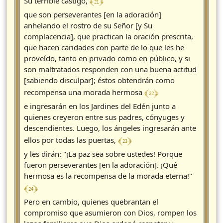
﴾ 21 ﴿
Su terrible castigo,
que son perseverantes [en la adoración]
anhelando el rostro de su Señor [y Su
complacencia], que practican la oración prescrita,
que hacen caridades con parte de lo que les he
proveído, tanto en privado como en público, y si
son maltratados responden con una buena actitud
[sabiendo disculpar]; éstos obtendrán como
﴾ 22 ﴿
recompensa una morada hermosa
e ingresarán en los Jardines del Edén junto a
quienes creyeron entre sus padres, cónyuges y
descendientes. Luego, los ángeles ingresarán ante
﴾ 23 ﴿
ellos por todas las puertas,
y les dirán: "¡La paz sea sobre ustedes! Porque
fueron perseverantes [en la adoración]. ¡Qué
hermosa es la recompensa de la morada eterna!"
﴾ 24 ﴿
Pero en cambio, quienes quebrantan el
compromiso que asumieron con Dios, rompen los