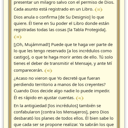
presentar un milagro salvo con el permiso de Dios.
﴾ 38 ﴿
Cada asunto está registrado en un Libro.
Dios anula o confirma [de Su Designio] lo que
quiere. Él tiene en Su poder el Libro donde están
registradas todas las cosas [la Tabla Protegida].
﴾ 39 ﴿
[¡Oh, Mujámmad!] Puede que te haga ver parte de
lo que les tengo reservado [a los incrédulos como
castigo], o que te haga morir antes de ello. Tú solo
tienes el deber de transmitir el Mensaje, y ante Mí
﴾ 40 ﴿
comparecerán.
¿Acaso no vieron que Yo decreté que fueran
perdiendo territorio a manos de los creyentes?
Cuando Dios decide algo nadie lo puede impedir.
﴾ 41 ﴿
Él es rápido en ajustar cuentas.
En la antigüedad [los incrédulos] también se
confabularon [contra los Mensajeros], pero Dios
desbarató los planes de todos ellos. Él bien sabe lo
que cada ser se propone realizar. Ya sabrán los que