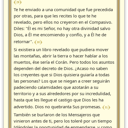
﴾ 29 ﴿
Te he enviado a una comunidad que fue precedida
por otras, para que les recites lo que te he
revelado, pero ellos no creyeron en el Compasivo.
Diles: "Él es mi Señor, no hay otra divinidad salvo
Dios, a Él me encomiendo y confío, y a Él he de
﴾ 30 ﴿
retornar".
Si existiera un libro revelado que pudiera mover
las montañas, abrir la tierra o hacer hablar a los
muertos, ése sería el Corán. Pero todos los asuntos
dependen del decreto de Dios. ¿Acaso no saben
los creyentes que si Dios quisiera guiaría a todas
las personas? Los que se niegan a creer seguirán
padeciendo calamidades que azotarán a su
territorio y a sus alrededores por su incredulidad,
hasta que les llegue el castigo que Dios les ha
﴾ 31 ﴿
advertido. Dios no quebranta Sus promesas.
También se burlaron de los Mensajeros que
vinieron antes de ti, pero los toleré por un tiempo
[dándoles la oportunidad de enmendarse, y como