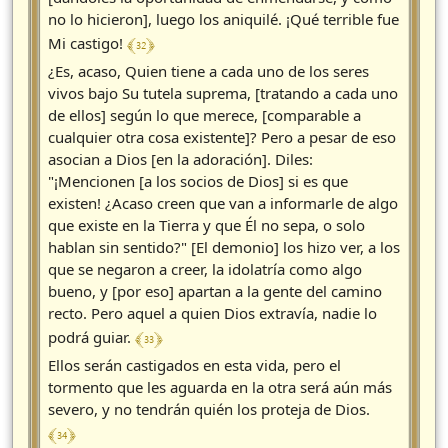
no lo hicieron], luego los aniquilé. ¡Qué terrible fue
﴾ 32 ﴿
Mi castigo!
¿Es, acaso, Quien tiene a cada uno de los seres
vivos bajo Su tutela suprema, [tratando a cada uno
de ellos] según lo que merece, [comparable a
cualquier otra cosa existente]? Pero a pesar de eso
asocian a Dios [en la adoración]. Diles:
"¡Mencionen [a los socios de Dios] si es que
existen! ¿Acaso creen que van a informarle de algo
que existe en la Tierra y que Él no sepa, o solo
hablan sin sentido?" [El demonio] los hizo ver, a los
que se negaron a creer, la idolatría como algo
bueno, y [por eso] apartan a la gente del camino
recto. Pero aquel a quien Dios extravía, nadie lo
﴾ 33 ﴿
podrá guiar.
Ellos serán castigados en esta vida, pero el
tormento que les aguarda en la otra será aún más
severo, y no tendrán quién los proteja de Dios.
﴾ 34 ﴿