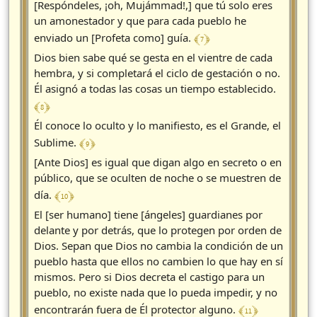
[Respóndeles, ¡oh, Mujámmad!,] que tú solo eres
un amonestador y que para cada pueblo he
﴾ 7 ﴿
enviado un [Profeta como] guía.
Dios bien sabe qué se gesta en el vientre de cada
hembra, y si completará el ciclo de gestación o no.
Él asignó a todas las cosas un tiempo establecido.
﴾ 8 ﴿
Él conoce lo oculto y lo manifiesto, es el Grande, el
﴾ 9 ﴿
Sublime.
[Ante Dios] es igual que digan algo en secreto o en
público, que se oculten de noche o se muestren de
﴾ 10 ﴿
día.
El [ser humano] tiene [ángeles] guardianes por
delante y por detrás, que lo protegen por orden de
Dios. Sepan que Dios no cambia la condición de un
pueblo hasta que ellos no cambien lo que hay en sí
mismos. Pero si Dios decreta el castigo para un
pueblo, no existe nada que lo pueda impedir, y no
﴾ 11 ﴿
encontrarán fuera de Él protector alguno.