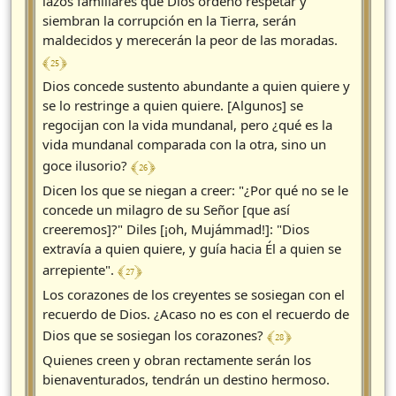
lazos familiares que Dios ordenó respetar y
siembran la corrupción en la Tierra, serán
maldecidos y merecerán la peor de las moradas.
﴾ 25 ﴿
Dios concede sustento abundante a quien quiere y
se lo restringe a quien quiere. [Algunos] se
regocijan con la vida mundanal, pero ¿qué es la
vida mundanal comparada con la otra, sino un
﴾ 26 ﴿
goce ilusorio?
Dicen los que se niegan a creer: "¿Por qué no se le
concede un milagro de su Señor [que así
creeremos]?" Diles [¡oh, Mujámmad!]: "Dios
extravía a quien quiere, y guía hacia Él a quien se
﴾ 27 ﴿
arrepiente".
Los corazones de los creyentes se sosiegan con el
recuerdo de Dios. ¿Acaso no es con el recuerdo de
﴾ 28 ﴿
Dios que se sosiegan los corazones?
Quienes creen y obran rectamente serán los
bienaventurados, tendrán un destino hermoso.