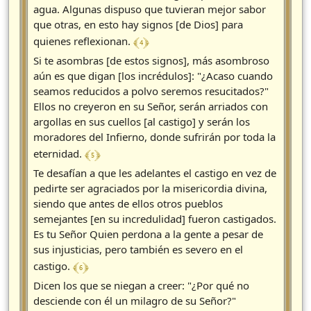
agua. Algunas dispuso que tuvieran mejor sabor
que otras, en esto hay signos [de Dios] para
﴾ 4 ﴿
quienes reflexionan.
Si te asombras [de estos signos], más asombroso
aún es que digan [los incrédulos]: "¿Acaso cuando
seamos reducidos a polvo seremos resucitados?"
Ellos no creyeron en su Señor, serán arriados con
argollas en sus cuellos [al castigo] y serán los
moradores del Infierno, donde sufrirán por toda la
﴾ 5 ﴿
eternidad.
Te desafían a que les adelantes el castigo en vez de
pedirte ser agraciados por la misericordia divina,
siendo que antes de ellos otros pueblos
semejantes [en su incredulidad] fueron castigados.
Es tu Señor Quien perdona a la gente a pesar de
sus injusticias, pero también es severo en el
﴾ 6 ﴿
castigo.
Dicen los que se niegan a creer: "¿Por qué no
desciende con él un milagro de su Señor?"