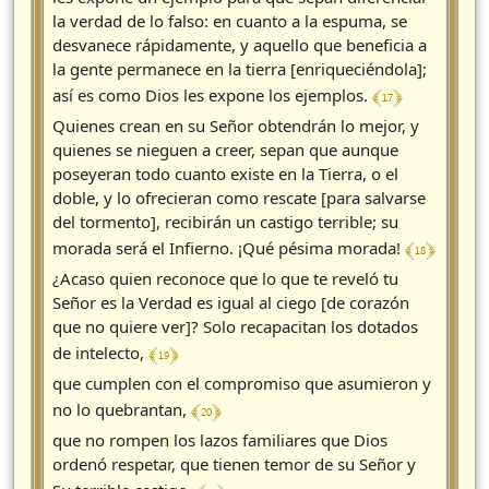
la verdad de lo falso: en cuanto a la espuma, se
desvanece rápidamente, y aquello que beneficia a
la gente permanece en la tierra [enriqueciéndola];
﴾ 17 ﴿
así es como Dios les expone los ejemplos.
Quienes crean en su Señor obtendrán lo mejor, y
quienes se nieguen a creer, sepan que aunque
poseyeran todo cuanto existe en la Tierra, o el
doble, y lo ofrecieran como rescate [para salvarse
del tormento], recibirán un castigo terrible; su
﴾ 18 ﴿
morada será el Infierno. ¡Qué pésima morada!
¿Acaso quien reconoce que lo que te reveló tu
Señor es la Verdad es igual al ciego [de corazón
que no quiere ver]? Solo recapacitan los dotados
﴾ 19 ﴿
de intelecto,
que cumplen con el compromiso que asumieron y
﴾ 20 ﴿
no lo quebrantan,
que no rompen los lazos familiares que Dios
ordenó respetar, que tienen temor de su Señor y