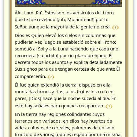
Álif. Lam. Ra’. Éstos son los versículos del Libro
que te fue revelado [¡oh, Mujámmad!] por tu
﴾ 1 ﴿
Señor, aunque la mayoría de la gente no crea.
Dios es Quien elevó los cielos sin columnas que
pudieran ver, luego se estableció sobre el Trono;
sometió al Sol y a la Luna haciendo que cada uno
recorriera [su órbita] por un plazo prefijado; Él
decreta todos los asuntos y explica detalladamente
Sus signos para que tengan certeza de que ante Él
﴾ 2 ﴿
comparecerán.
Él fue quien extendió la tierra, dispuso en ella
montañas firmes y ríos, a los frutos los creó en
pares, [Dios] hace que la noche suceda al día. En
﴾ 3 ﴿
esto hay señales para quienes recapacitan.
En la tierra hay regiones colindantes cuyos
terrenos son variados, en ellos hay huertos de
vides, cultivos de cereales, palmeras de un solo
tronco o de varios; todo es regado por una misma