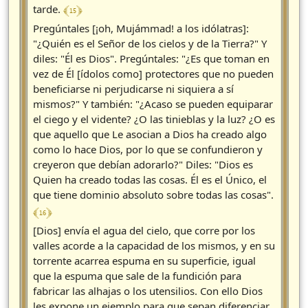
﴾ 15 ﴿
tarde.
Pregúntales [¡oh, Mujámmad! a los idólatras]:
"¿Quién es el Señor de los cielos y de la Tierra?" Y
diles: "Él es Dios". Pregúntales: "¿Es que toman en
vez de Él [ídolos como] protectores que no pueden
beneficiarse ni perjudicarse ni siquiera a sí
mismos?" Y también: "¿Acaso se pueden equiparar
el ciego y el vidente? ¿O las tinieblas y la luz? ¿O es
que aquello que Le asocian a Dios ha creado algo
como lo hace Dios, por lo que se confundieron y
creyeron que debían adorarlo?" Diles: "Dios es
Quien ha creado todas las cosas. Él es el Único, el
que tiene dominio absoluto sobre todas las cosas".
﴾ 16 ﴿
[Dios] envía el agua del cielo, que corre por los
valles acorde a la capacidad de los mismos, y en su
torrente acarrea espuma en su superficie, igual
que la espuma que sale de la fundición para
fabricar las alhajas o los utensilios. Con ello Dios
les expone un ejemplo para que sepan diferenciar