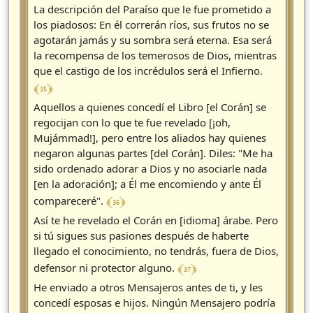
La descripción del Paraíso que le fue prometido a
los piadosos: En él correrán ríos, sus frutos no se
agotarán jamás y su sombra será eterna. Esa será
la recompensa de los temerosos de Dios, mientras
que el castigo de los incrédulos será el Infierno.
﴾ 35 ﴿
Aquellos a quienes concedí el Libro [el Corán] se
regocijan con lo que te fue revelado [¡oh,
Mujámmad!], pero entre los aliados hay quienes
negaron algunas partes [del Corán]. Diles: "Me ha
sido ordenado adorar a Dios y no asociarle nada
[en la adoración]; a Él me encomiendo y ante Él
﴾ 36 ﴿
compareceré".
Así te he revelado el Corán en [idioma] árabe. Pero
si tú sigues sus pasiones después de haberte
llegado el conocimiento, no tendrás, fuera de Dios,
﴾ 37 ﴿
defensor ni protector alguno.
He enviado a otros Mensajeros antes de ti, y les
concedí esposas e hijos. Ningún Mensajero podría