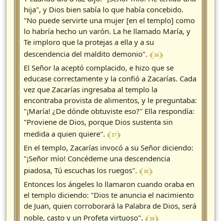
hija", y Dios bien sabía lo que había concebido.
"No puede servirte una mujer [en el templo] como
lo habría hecho un varón. La he llamado María, y
Te imploro que la protejas a ella y a su
﴾ 36 ﴿
descendencia del maldito demonio".
El Señor la aceptó complacido, e hizo que se
educase correctamente y la confió a Zacarías. Cada
vez que Zacarías ingresaba al templo la
encontraba provista de alimentos, y le preguntaba:
"¡María! ¿De dónde obtuviste eso?" Ella respondía:
"Proviene de Dios, porque Dios sustenta sin
﴾ 37 ﴿
medida a quien quiere".
En el templo, Zacarías invocó a su Señor diciendo:
"¡Señor mío! Concédeme una descendencia
﴾ 38 ﴿
piadosa, Tú escuchas los ruegos".
Entonces los ángeles lo llamaron cuando oraba en
el templo diciendo: "Dios te anuncia el nacimiento
de Juan, quien corroborará la Palabra de Dios, será
﴾ 39 ﴿
noble, casto y un Profeta virtuoso".