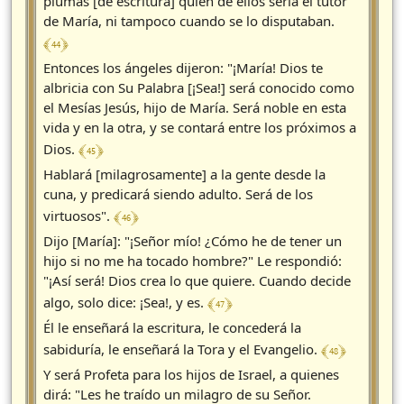
plumas [de escritura] quién de ellos sería el tutor
de María, ni tampoco cuando se lo disputaban.
﴾ 44 ﴿
Entonces los ángeles dijeron: "¡María! Dios te
albricia con Su Palabra [¡Sea!] será conocido como
el Mesías Jesús, hijo de María. Será noble en esta
vida y en la otra, y se contará entre los próximos a
﴾ 45 ﴿
Dios.
Hablará [milagrosamente] a la gente desde la
cuna, y predicará siendo adulto. Será de los
﴾ 46 ﴿
virtuosos".
Dijo [María]: "¡Señor mío! ¿Cómo he de tener un
hijo si no me ha tocado hombre?" Le respondió:
"¡Así será! Dios crea lo que quiere. Cuando decide
﴾ 47 ﴿
algo, solo dice: ¡Sea!, y es.
Él le enseñará la escritura, le concederá la
﴾ 48 ﴿
sabiduría, le enseñará la Tora y el Evangelio.
Y será Profeta para los hijos de Israel, a quienes
dirá: "Les he traído un milagro de su Señor.