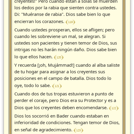
creyentes!" Pero cuando están a solas se muerden
los dedos por la rabia que sienten contra ustedes.
Di: "Muéranse de rabia". Dios sabe bien lo que
﴾ 119 ﴿
encierran los corazones.
Cuando ustedes prosperan, ellos se afligen; pero
cuando les sobreviene un mal, se alegran. Si
ustedes son pacientes y tienen temor de Dios, sus
intrigas no les harán ningún daño. Dios sabe bien
﴾ 120 ﴿
lo que ellos hacen.
Y recuerda [¡oh, Mujámmad!] cuando al alba saliste
de tu hogar para asignar a los creyentes sus
posiciones en el campo de batalla. Dios todo lo
﴾ 121 ﴿
oye, todo lo sabe.
Cuando dos de tus tropas estuvieron a punto de
perder el coraje, pero Dios era su Protector y es a
﴾ 122 ﴿
Dios que los creyentes deben encomendarse.
Dios los socorrió en Bader cuando estaban en
inferioridad de condiciones. Tengan temor de Dios,
﴾ 123 ﴿
en señal de agradecimiento.