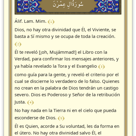
سُورَةُاٰلِ عِمْرٰنَ
﴾ 1 ﴿
Álif. Lam. Mim.
Dios, no hay otra divinidad que Él, el Viviente, se
basta a Sí mismo y se ocupa de toda la creación.
﴾ 2 ﴿
Él te reveló [¡oh, Mujámmad!] el Libro con la
Verdad, para confirmar los mensajes anteriores, y
﴾ 3 ﴿
ya había revelado la Tora y el Evangelio
como guía para la gente, y reveló el criterio por el
cual se discierne lo verdadero de lo falso. Quienes
no crean en la palabra de Dios tendrán un castigo
severo. Dios es Poderoso y Señor de la retribución
﴾ 4 ﴿
Justa.
No hay nada en la Tierra ni en el cielo que pueda
﴾ 5 ﴿
esconderse de Dios.
Él es Quien, acorde a Su voluntad, les da forma en
el útero. No hay otra divinidad salvo Él, el