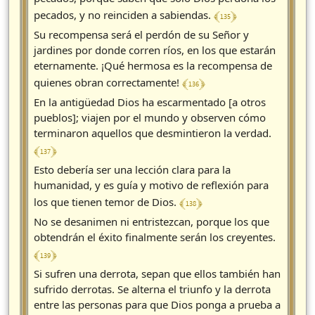
﴾ 135 ﴿
pecados, y no reinciden a sabiendas.
Su recompensa será el perdón de su Señor y
jardines por donde corren ríos, en los que estarán
eternamente. ¡Qué hermosa es la recompensa de
﴾ 136 ﴿
quienes obran correctamente!
En la antigüedad Dios ha escarmentado [a otros
pueblos]; viajen por el mundo y observen cómo
terminaron aquellos que desmintieron la verdad.
﴾ 137 ﴿
Esto debería ser una lección clara para la
humanidad, y es guía y motivo de reflexión para
﴾ 138 ﴿
los que tienen temor de Dios.
No se desanimen ni entristezcan, porque los que
obtendrán el éxito finalmente serán los creyentes.
﴾ 139 ﴿
Si sufren una derrota, sepan que ellos también han
sufrido derrotas. Se alterna el triunfo y la derrota
entre las personas para que Dios ponga a prueba a