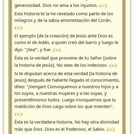
﴾ 57 ﴿
generosidad. Dios no ama a los injustos.
Esta historia te la he revelado como parte de los
milagros y de la sabia amonestación del Corán.
﴾ 58 ﴿
El ejemplo [de la creación] de Jesús ante Dios es
como el de Adán, a quien creó del barro y luego le
﴾ 59 ﴿
dijo: "¡Sea!", y fue.
Ésta es la verdad que proviene de tu Señor [sobre
﴾ 60 ﴿
la historia de Jesús]. No seas de los indecisos.
Si te disputan acerca de esta verdad [la historia de
Jesús] después de haberte llegado el conocimiento,
diles: "¡Vengan! Convoquemos a nuestros hijos y a
los suyos, a nuestras mujeres y a las suyas, y
presentémonos todos. Luego invoquemos que la
maldición de Dios caiga sobre los que mienten".
﴾ 61 ﴿
Ésta es la verdadera historia. No hay otra divinidad
﴾ 62 ﴿
más que Dios. Dios es el Poderoso, el Sabio.