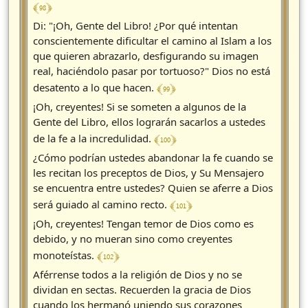
﴾ 98 ﴿
Di: "¡Oh, Gente del Libro! ¿Por qué intentan
conscientemente dificultar el camino al Islam a los
que quieren abrazarlo, desfigurando su imagen
real, haciéndolo pasar por tortuoso?" Dios no está
﴾ 99 ﴿
desatento a lo que hacen.
¡Oh, creyentes! Si se someten a algunos de la
Gente del Libro, ellos lograrán sacarlos a ustedes
﴾ 100 ﴿
de la fe a la incredulidad.
¿Cómo podrían ustedes abandonar la fe cuando se
les recitan los preceptos de Dios, y Su Mensajero
se encuentra entre ustedes? Quien se aferre a Dios
﴾ 101 ﴿
será guiado al camino recto.
¡Oh, creyentes! Tengan temor de Dios como es
debido, y no mueran sino como creyentes
﴾ 102 ﴿
monoteístas.
Aférrense todos a la religión de Dios y no se
dividan en sectas. Recuerden la gracia de Dios
cuando los hermanó uniendo sus corazones