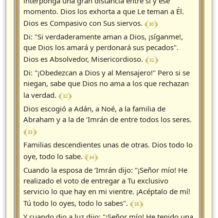
interponga una gran distancia entre sí y ese
momento. Dios los exhorta a que Le teman a Él.
﴾ 30 ﴿
Dios es Compasivo con Sus siervos.
Di: "Si verdaderamente aman a Dios, ¡síganme!,
que Dios los amará y perdonará sus pecados".
﴾ 31 ﴿
Dios es Absolvedor, Misericordioso.
Di: "¡Obedezcan a Dios y al Mensajero!" Pero si se
niegan, sabe que Dios no ama a los que rechazan
﴾ 32 ﴿
la verdad.
Dios escogió a Adán, a Noé, a la familia de
Abraham y a la de ‘Imrán de entre todos los seres.
﴾ 33 ﴿
Familias descendientes unas de otras. Dios todo lo
﴾ 34 ﴿
oye, todo lo sabe.
Cuando la esposa de ‘Imrán dijo: "¡Señor mío! He
realizado el voto de entregar a Tu exclusivo
servicio lo que hay en mi vientre. ¡Acéptalo de mí!
﴾ 35 ﴿
Tú todo lo oyes, todo lo sabes".
Y cuando dio a luz dijo: "¡Señor mío! He tenido una