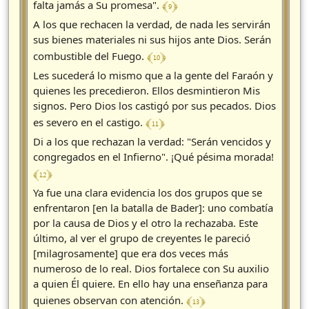
﴾ 9 ﴿
falta jamás a Su promesa".
A los que rechacen la verdad, de nada les servirán
sus bienes materiales ni sus hijos ante Dios. Serán
﴾ 10 ﴿
combustible del Fuego.
Les sucederá lo mismo que a la gente del Faraón y
quienes les precedieron. Ellos desmintieron Mis
signos. Pero Dios los castigó por sus pecados. Dios
﴾ 11 ﴿
es severo en el castigo.
Di a los que rechazan la verdad: "Serán vencidos y
congregados en el Infierno". ¡Qué pésima morada!
﴾ 12 ﴿
Ya fue una clara evidencia los dos grupos que se
enfrentaron [en la batalla de Bader]: uno combatía
por la causa de Dios y el otro la rechazaba. Este
último, al ver el grupo de creyentes le pareció
[milagrosamente] que era dos veces más
numeroso de lo real. Dios fortalece con Su auxilio
a quien Él quiere. En ello hay una enseñanza para
﴾ 13 ﴿
quienes observan con atención.