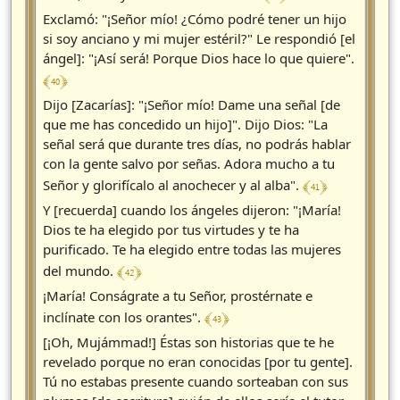
Exclamó: "¡Señor mío! ¿Cómo podré tener un hijo
si soy anciano y mi mujer estéril?" Le respondió [el
ángel]: "¡Así será! Porque Dios hace lo que quiere".
﴾ 40 ﴿
Dijo [Zacarías]: "¡Señor mío! Dame una señal [de
que me has concedido un hijo]". Dijo Dios: "La
señal será que durante tres días, no podrás hablar
con la gente salvo por señas. Adora mucho a tu
﴾ 41 ﴿
Señor y glorifícalo al anochecer y al alba".
Y [recuerda] cuando los ángeles dijeron: "¡María!
Dios te ha elegido por tus virtudes y te ha
purificado. Te ha elegido entre todas las mujeres
﴾ 42 ﴿
del mundo.
¡María! Conságrate a tu Señor, prostérnate e
﴾ 43 ﴿
inclínate con los orantes".
[¡Oh, Mujámmad!] Éstas son historias que te he
revelado porque no eran conocidas [por tu gente].
Tú no estabas presente cuando sorteaban con sus