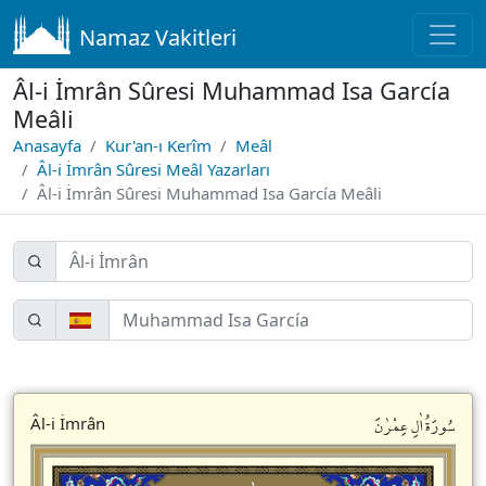
Namaz Vakitleri
Âl-i İmrân Sûresi Muhammad Isa García
Meâli
Anasayfa
Kur'an-ı Kerîm
Meâl
Âl-i İmrân Sûresi Meâl Yazarları
Âl-i İmrân Sûresi Muhammad Isa García Meâli
سُورَةُاٰلِ عِمْرٰنَ
Âl-i İmrân