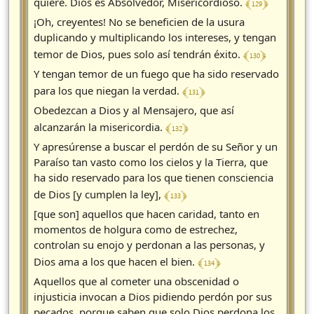
﴾ 129 ﴿
quiere. Dios es Absolvedor, Misericordioso.
¡Oh, creyentes! No se beneficien de la usura
duplicando y multiplicando los intereses, y tengan
﴾ 130 ﴿
temor de Dios, pues solo así tendrán éxito.
Y tengan temor de un fuego que ha sido reservado
﴾ 131 ﴿
para los que niegan la verdad.
Obedezcan a Dios y al Mensajero, que así
﴾ 132 ﴿
alcanzarán la misericordia.
Y apresúrense a buscar el perdón de su Señor y un
Paraíso tan vasto como los cielos y la Tierra, que
ha sido reservado para los que tienen consciencia
﴾ 133 ﴿
de Dios [y cumplen la ley],
[que son] aquellos que hacen caridad, tanto en
momentos de holgura como de estrechez,
controlan su enojo y perdonan a las personas, y
﴾ 134 ﴿
Dios ama a los que hacen el bien.
Aquellos que al cometer una obscenidad o
injusticia invocan a Dios pidiendo perdón por sus
pecados, porque saben que solo Dios perdona los