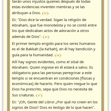
Serán unos injustos quienes después de todas
estas evidencias inventen mentiras y se las
﴾ 94 ﴿
atribuyan a Dios.
Di: "Dios dice la verdad. Sigan la religión de
Abraham, que fue monoteísta y no se contó entre
los que dedicaban actos de adoración a otros
﴾ 95 ﴿
además de Dios".
El primer templo erigido para los seres humanos
es el de Bakkah [la Ka‘bah], en él hay bendición y
﴾ 96 ﴿
guía para la humanidad.
Allí hay signos evidentes, como el sitial de
Abraham. Quien ingrese en él estará a salvo. Es
obligatorio para las personas peregrinar a este
templo si se encuentran en condiciones [físicas y
económicas] de hacerlo. Pero quien niegue lo que
Dios ha prescrito, sepa que Dios no necesita de
﴾ 97 ﴿
Sus criaturas.
Di: "¡Oh, Gente del Libro! ¿Por qué no creen en los
signos de Dios? Dios es testigo de lo que hacen".