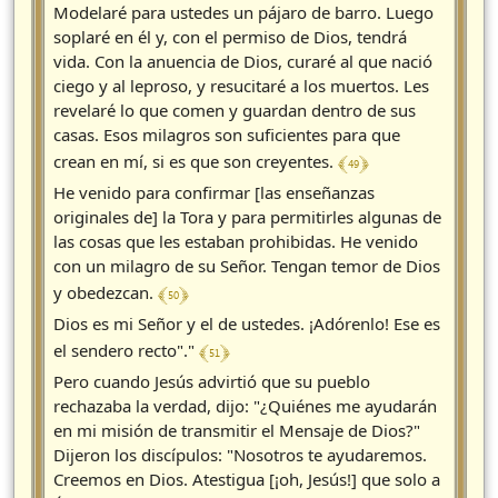
Modelaré para ustedes un pájaro de barro. Luego
soplaré en él y, con el permiso de Dios, tendrá
vida. Con la anuencia de Dios, curaré al que nació
ciego y al leproso, y resucitaré a los muertos. Les
revelaré lo que comen y guardan dentro de sus
casas. Esos milagros son suficientes para que
﴾ 49 ﴿
crean en mí, si es que son creyentes.
He venido para confirmar [las enseñanzas
originales de] la Tora y para permitirles algunas de
las cosas que les estaban prohibidas. He venido
con un milagro de su Señor. Tengan temor de Dios
﴾ 50 ﴿
y obedezcan.
Dios es mi Señor y el de ustedes. ¡Adórenlo! Ese es
﴾ 51 ﴿
el sendero recto"."
Pero cuando Jesús advirtió que su pueblo
rechazaba la verdad, dijo: "¿Quiénes me ayudarán
en mi misión de transmitir el Mensaje de Dios?"
Dijeron los discípulos: "Nosotros te ayudaremos.
Creemos en Dios. Atestigua [¡oh, Jesús!] que solo a