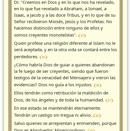
Di: "Creemos en Dios y en lo que nos ha revelado,
en lo que fue revelado a Abraham, a Ismael, a
Isaac, a Jacob y a las doce Tribus, y en lo que de su
Señor recibieron Moisés, Jesús y los Profetas. No
hacemos distinción entre ninguno de ellos y
﴾ 84 ﴿
somos creyentes monoteístas".
Quien profese una religión diferente al Islam no le
será aceptada, y en la otra vida se contará entre los
﴾ 85 ﴿
perdedores.
¿Cómo habría Dios de guiar a quienes abandonan
la fe luego de ser creyentes, siendo que fueron
testigos de la veracidad del Mensajero y vieron las
﴾ 86 ﴿
evidencias? Dios no guía a los injustos.
Ellos tendrán como retribución la maldición de
﴾ 87 ﴿
Dios, de los ángeles y de toda la humanidad.
En ese estado se mantendrán eternamente.
﴾ 88 ﴿
Tendrán un castigo sin tregua ni alivio.
Salvo quienes se arrepientan y enmienden, porque
﴾ 89 ﴿
Dios es Absolvedor, Misericordioso.