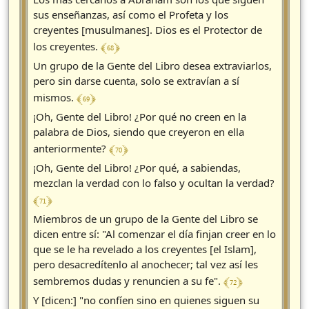
sus enseñanzas, así como el Profeta y los
creyentes [musulmanes]. Dios es el Protector de
﴾ 68 ﴿
los creyentes.
Un grupo de la Gente del Libro desea extraviarlos,
pero sin darse cuenta, solo se extravían a sí
﴾ 69 ﴿
mismos.
¡Oh, Gente del Libro! ¿Por qué no creen en la
palabra de Dios, siendo que creyeron en ella
﴾ 70 ﴿
anteriormente?
¡Oh, Gente del Libro! ¿Por qué, a sabiendas,
mezclan la verdad con lo falso y ocultan la verdad?
﴾ 71 ﴿
Miembros de un grupo de la Gente del Libro se
dicen entre sí: "Al comenzar el día finjan creer en lo
que se le ha revelado a los creyentes [el Islam],
pero desacredítenlo al anochecer; tal vez así les
﴾ 72 ﴿
sembremos dudas y renuncien a su fe".
Y [dicen:] "no confíen sino en quienes siguen su