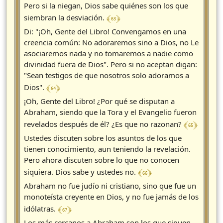
Pero si la niegan, Dios sabe quiénes son los que
﴾ 63 ﴿
siembran la desviación.
Di: "¡Oh, Gente del Libro! Convengamos en una
creencia común: No adoraremos sino a Dios, no Le
asociaremos nada y no tomaremos a nadie como
divinidad fuera de Dios". Pero si no aceptan digan:
"Sean testigos de que nosotros solo adoramos a
﴾ 64 ﴿
Dios".
¡Oh, Gente del Libro! ¿Por qué se disputan a
Abraham, siendo que la Tora y el Evangelio fueron
﴾ 65 ﴿
revelados después de él? ¿Es que no razonan?
Ustedes discuten sobre los asuntos de los que
tienen conocimiento, aun teniendo la revelación.
Pero ahora discuten sobre lo que no conocen
﴾ 66 ﴿
siquiera. Dios sabe y ustedes no.
Abraham no fue judío ni cristiano, sino que fue un
monoteísta creyente en Dios, y no fue jamás de los
﴾ 67 ﴿
idólatras.
Los más cercanos a Abraham son los que siguen