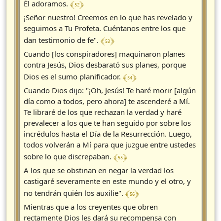
﴾ 52 ﴿
Él adoramos.
¡Señor nuestro! Creemos en lo que has revelado y
seguimos a Tu Profeta. Cuéntanos entre los que
﴾ 53 ﴿
dan testimonio de fe".
Cuando [los conspiradores] maquinaron planes
contra Jesús, Dios desbarató sus planes, porque
﴾ 54 ﴿
Dios es el sumo planificador.
Cuando Dios dijo: "¡Oh, Jesús! Te haré morir [algún
día como a todos, pero ahora] te ascenderé a Mí.
Te libraré de los que rechazan la verdad y haré
prevalecer a los que te han seguido por sobre los
incrédulos hasta el Día de la Resurrección. Luego,
todos volverán a Mí para que juzgue entre ustedes
﴾ 55 ﴿
sobre lo que discrepaban.
A los que se obstinan en negar la verdad los
castigaré severamente en este mundo y el otro, y
﴾ 56 ﴿
no tendrán quién los auxilie".
Mientras que a los creyentes que obren
rectamente Dios les dará su recompensa con