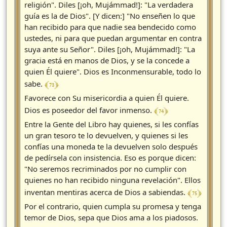
religión". Diles [¡oh, Mujámmad!]: "La verdadera
guía es la de Dios". [Y dicen:] "No enseñen lo que
han recibido para que nadie sea bendecido como
ustedes, ni para que puedan argumentar en contra
suya ante su Señor". Diles [¡oh, Mujámmad!]: "La
gracia está en manos de Dios, y se la concede a
quien Él quiere". Dios es Inconmensurable, todo lo
﴾ 73 ﴿
sabe.
Favorece con Su misericordia a quien Él quiere.
﴾ 74 ﴿
Dios es poseedor del favor inmenso.
Entre la Gente del Libro hay quienes, si les confías
un gran tesoro te lo devuelven, y quienes si les
confías una moneda te la devuelven solo después
de pedírsela con insistencia. Eso es porque dicen:
"No seremos recriminados por no cumplir con
quienes no han recibido ninguna revelación". Ellos
﴾ 75 ﴿
inventan mentiras acerca de Dios a sabiendas.
Por el contrario, quien cumpla su promesa y tenga
temor de Dios, sepa que Dios ama a los piadosos.