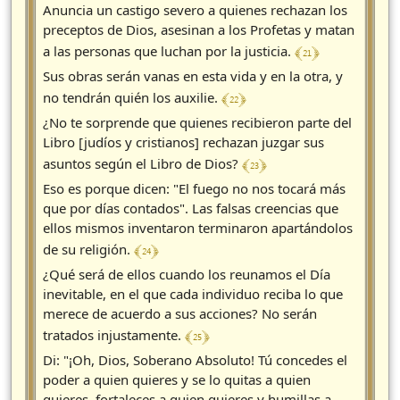
Anuncia un castigo severo a quienes rechazan los
preceptos de Dios, asesinan a los Profetas y matan
﴾ 21 ﴿
a las personas que luchan por la justicia.
Sus obras serán vanas en esta vida y en la otra, y
﴾ 22 ﴿
no tendrán quién los auxilie.
¿No te sorprende que quienes recibieron parte del
Libro [judíos y cristianos] rechazan juzgar sus
﴾ 23 ﴿
asuntos según el Libro de Dios?
Eso es porque dicen: "El fuego no nos tocará más
que por días contados". Las falsas creencias que
ellos mismos inventaron terminaron apartándolos
﴾ 24 ﴿
de su religión.
¿Qué será de ellos cuando los reunamos el Día
inevitable, en el que cada individuo reciba lo que
merece de acuerdo a sus acciones? No serán
﴾ 25 ﴿
tratados injustamente.
Di: "¡Oh, Dios, Soberano Absoluto! Tú concedes el
poder a quien quieres y se lo quitas a quien
quieres, fortaleces a quien quieres y humillas a