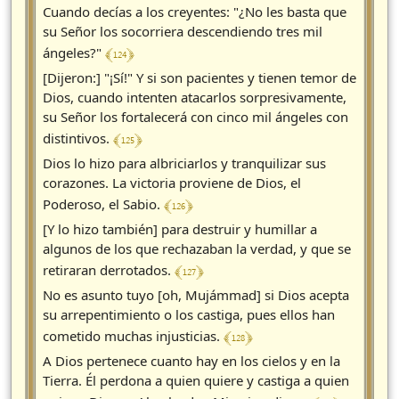
Cuando decías a los creyentes: "¿No les basta que
su Señor los socorriera descendiendo tres mil
﴾ 124 ﴿
ángeles?"
[Dijeron:] "¡Sí!" Y si son pacientes y tienen temor de
Dios, cuando intenten atacarlos sorpresivamente,
su Señor los fortalecerá con cinco mil ángeles con
﴾ 125 ﴿
distintivos.
Dios lo hizo para albriciarlos y tranquilizar sus
corazones. La victoria proviene de Dios, el
﴾ 126 ﴿
Poderoso, el Sabio.
[Y lo hizo también] para destruir y humillar a
algunos de los que rechazaban la verdad, y que se
﴾ 127 ﴿
retiraran derrotados.
No es asunto tuyo [oh, Mujámmad] si Dios acepta
su arrepentimiento o los castiga, pues ellos han
﴾ 128 ﴿
cometido muchas injusticias.
A Dios pertenece cuanto hay en los cielos y en la
Tierra. Él perdona a quien quiere y castiga a quien