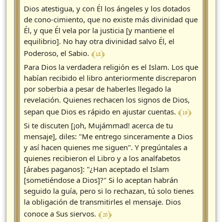
Dios atestigua, y con Él los ángeles y los dotados
de cono-cimiento, que no existe más divinidad que
Él, y que Él vela por la justicia [y mantiene el
equilibrio]. No hay otra divinidad salvo Él, el
﴾ 18 ﴿
Poderoso, el Sabio.
Para Dios la verdadera religión es el Islam. Los que
habían recibido el libro anteriormente discreparon
por soberbia a pesar de haberles llegado la
revelación. Quienes rechacen los signos de Dios,
﴾ 19 ﴿
sepan que Dios es rápido en ajustar cuentas.
Si te discuten [¡oh, Mujámmad! acerca de tu
mensaje], diles: "Me entrego sinceramente a Dios
y así hacen quienes me siguen". Y pregúntales a
quienes recibieron el Libro y a los analfabetos
[árabes paganos]: "¿Han aceptado el Islam
[sometiéndose a Dios]?" Si lo aceptan habrán
seguido la guía, pero si lo rechazan, tú solo tienes
la obligación de transmitirles el mensaje. Dios
﴾ 20 ﴿
conoce a Sus siervos.