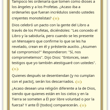
Tampoco les ordenaría que tomen como dioses a
los ángeles y a los Profetas. ¿Acaso iba a
ordenarles que fueran incrédulos siendo ustedes
﴾ 80 ﴿
creyentes monoteístas?
Dios celebró un pacto con la gente del Libro a
través de los Profetas, diciéndoles: "Les concedo el
Libro y la sabiduría, pero cuando se les presente
un Mensajero que confirme lo que se les ha
revelado, crean en él y préstenle auxilio. ¿Asumen
tal compromiso?" Respondieron: "Sí, nos
comprometemos". Dijo Dios: "Entonces, sean
testigos que yo también atestiguaré con ustedes".
﴾ 81 ﴿
Quienes después se desentiendan [y no cumplan
﴾ 82 ﴿
con el pacto], serán los descarriados.
¿Acaso desean una religión diferente a la de Dios,
siendo que quienes están en los cielos y en la
Tierra se someten a Él por libre voluntad o por la
﴾ 83 ﴿
fuerza? Y ante Él [todos] comparecerán.