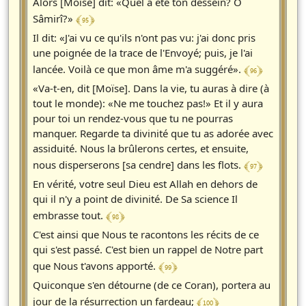
Alors [Moïse] dit: «Quel a été ton dessein? O
﴾ 95 ﴿
Sâmirî?»
Il dit: «J'ai vu ce qu'ils n'ont pas vu: j'ai donc pris
une poignée de la trace de l'Envoyé; puis, je l'ai
﴾ 96 ﴿
lancée. Voilà ce que mon âme m'a suggéré».
«Va-t-en, dit [Moïse]. Dans la vie, tu auras à dire (à
tout le monde): «Ne me touchez pas!» Et il y aura
pour toi un rendez-vous que tu ne pourras
manquer. Regarde ta divinité que tu as adorée avec
assiduité. Nous la brûlerons certes, et ensuite,
﴾ 97 ﴿
nous disperserons [sa cendre] dans les flots.
En vérité, votre seul Dieu est Allah en dehors de
qui il n'y a point de divinité. De Sa science Il
﴾ 98 ﴿
embrasse tout.
C'est ainsi que Nous te racontons les récits de ce
qui s'est passé. C'est bien un rappel de Notre part
﴾ 99 ﴿
que Nous t'avons apporté.
Quiconque s'en détourne (de ce Coran), portera au
﴾ 100 ﴿
jour de la résurrection un fardeau;