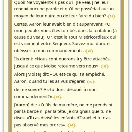
Quoi! Ne voyaient-ils pas qu'il [le veau] ne leur
rendait aucune parole et qu'il ne possédait aucun
﴾ 89 ﴿
moyen de leur nuire ou de leur faire du bien?
Certes, Aaron leur avait bien dit auparavant: «O
mon peuple, vous êtes tombés dans la tentation (à
cause du veau). Or, c'est le Tout Miséricordieux qui
est vraiment votre Seigneur. Suivez-moi donc et
﴾ 90 ﴿
obéissez à mon commandement».
Ils dirent: «Nous continuerons à y être attachés,
﴾ 91 ﴿
jusqu'à ce que Moïse retourne vers nous».
Alors [Moïse] dit: «Qu'est-ce qui t'a empêché,
﴾ 92 ﴿
Aaron, quand tu les as vus s'égarer,
de me suivre? As-tu donc désobéi à mon
﴾ 93 ﴿
commandement?»
[Aaron] dit: «O fils de ma mère, ne me prends ni
par la barbe ni par la tête. Je craignais que tu ne
dises: «Tu as divisé les enfants d'Israël et tu n'as
﴾ 94 ﴿
pas observé mes ordres».