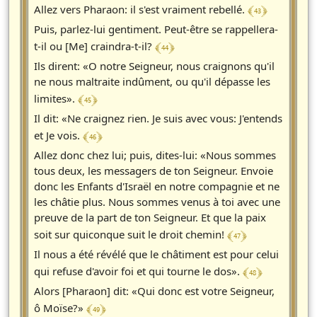
﴾ 43 ﴿
Allez vers Pharaon: il s'est vraiment rebellé.
Puis, parlez-lui gentiment. Peut-être se rappellera-
﴾ 44 ﴿
t-il ou [Me] craindra-t-il?
Ils dirent: «O notre Seigneur, nous craignons qu'il
ne nous maltraite indûment, ou qu'il dépasse les
﴾ 45 ﴿
limites».
Il dit: «Ne craignez rien. Je suis avec vous: J'entends
﴾ 46 ﴿
et Je vois.
Allez donc chez lui; puis, dites-lui: «Nous sommes
tous deux, les messagers de ton Seigneur. Envoie
donc les Enfants d'Israël en notre compagnie et ne
les châtie plus. Nous sommes venus à toi avec une
preuve de la part de ton Seigneur. Et que la paix
﴾ 47 ﴿
soit sur quiconque suit le droit chemin!
Il nous a été révélé que le châtiment est pour celui
﴾ 48 ﴿
qui refuse d'avoir foi et qui tourne le dos».
Alors [Pharaon] dit: «Qui donc est votre Seigneur,
﴾ 49 ﴿
ô Moïse?»