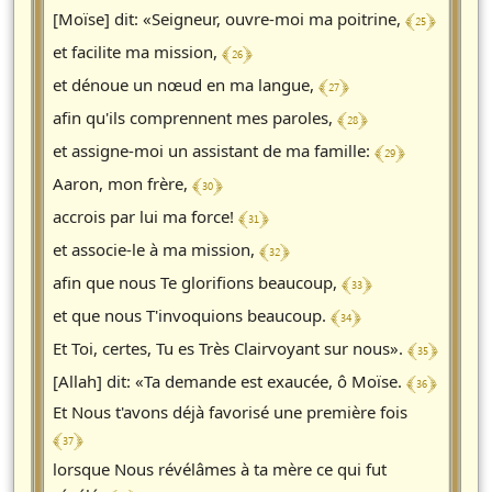
﴾ 25 ﴿
[Moïse] dit: «Seigneur, ouvre-moi ma poitrine,
﴾ 26 ﴿
et facilite ma mission,
﴾ 27 ﴿
et dénoue un nœud en ma langue,
﴾ 28 ﴿
afin qu'ils comprennent mes paroles,
﴾ 29 ﴿
et assigne-moi un assistant de ma famille:
﴾ 30 ﴿
Aaron, mon frère,
﴾ 31 ﴿
accrois par lui ma force!
﴾ 32 ﴿
et associe-le à ma mission,
﴾ 33 ﴿
afin que nous Te glorifions beaucoup,
﴾ 34 ﴿
et que nous T'invoquions beaucoup.
﴾ 35 ﴿
Et Toi, certes, Tu es Très Clairvoyant sur nous».
﴾ 36 ﴿
[Allah] dit: «Ta demande est exaucée, ô Moïse.
Et Nous t'avons déjà favorisé une première fois
﴾ 37 ﴿
lorsque Nous révélâmes à ta mère ce qui fut