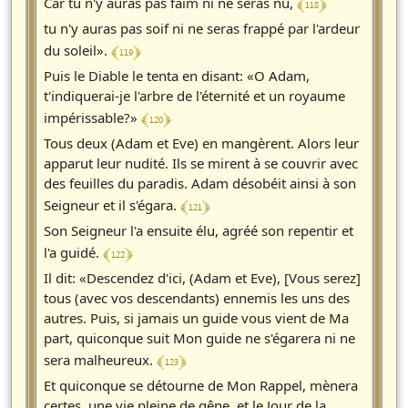
﴾ 118 ﴿
Car tu n'y auras pas faim ni ne seras nu,
tu n'y auras pas soif ni ne seras frappé par l'ardeur
﴾ 119 ﴿
du soleil».
Puis le Diable le tenta en disant: «O Adam,
t'indiquerai-je l'arbre de l'éternité et un royaume
﴾ 120 ﴿
impérissable?»
Tous deux (Adam et Eve) en mangèrent. Alors leur
apparut leur nudité. Ils se mirent à se couvrir avec
des feuilles du paradis. Adam désobéit ainsi à son
﴾ 121 ﴿
Seigneur et il s'égara.
Son Seigneur l'a ensuite élu, agréé son repentir et
﴾ 122 ﴿
l'a guidé.
Il dit: «Descendez d'ici, (Adam et Eve), [Vous serez]
tous (avec vos descendants) ennemis les uns des
autres. Puis, si jamais un guide vous vient de Ma
part, quiconque suit Mon guide ne s'égarera ni ne
﴾ 123 ﴿
sera malheureux.
Et quiconque se détourne de Mon Rappel, mènera
certes, une vie pleine de gêne, et le Jour de la