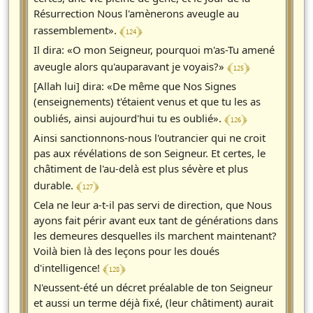
Résurrection Nous l'amènerons aveugle au
﴾ 124 ﴿
rassemblement».
Il dira: «O mon Seigneur, pourquoi m'as-Tu amené
﴾ 125 ﴿
aveugle alors qu'auparavant je voyais?»
[Allah lui] dira: «De même que Nos Signes
(enseignements) t'étaient venus et que tu les as
﴾ 126 ﴿
oubliés, ainsi aujourd'hui tu es oublié».
Ainsi sanctionnons-nous l'outrancier qui ne croit
pas aux révélations de son Seigneur. Et certes, le
châtiment de l'au-delà est plus sévère et plus
﴾ 127 ﴿
durable.
Cela ne leur a-t-il pas servi de direction, que Nous
ayons fait périr avant eux tant de générations dans
les demeures desquelles ils marchent maintenant?
Voilà bien là des leçons pour les doués
﴾ 128 ﴿
d'intelligence!
N'eussent-été un décret préalable de ton Seigneur
et aussi un terme déjà fixé, (leur châtiment) aurait