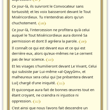
Ce jour-là, ils suivront le Convocateur sans
tortuosité; et les voix baisseront devant le Tout
Miséricordieux. Tu n'entendras alors qu'un
﴾ 108 ﴿
chuchotement.
Ce jour-là, l'intercession ne profitera qu'à celui
auquel le Tout Miséricordieux aura donné Sa
﴾ 109 ﴿
permission et dont Il agréera la parole.
Il connaît ce qui est devant eux et ce qui est
derrière eux, alors qu'eux-mêmes ne Le cernent
﴾ 110 ﴿
pas de leur science.
Et les visages s'humilieront devant Le Vivant, Celui
qui subsiste par Lui-même «al-Qayyûm», et
malheureux sera celui qui [se présentera devant
﴾ 111 ﴿
Lui] chargé d'une iniquité.
Et quiconque aura fait de bonnes œuvres tout en
étant croyant, ne craindra ni injustice ni
﴾ 112 ﴿
oppression.
C'est ainsi que nous l'avons fait descendre un