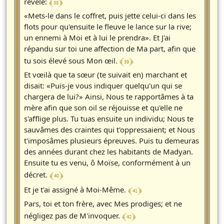
﴾ 38 ﴿
révélé:
«Mets-le dans le coffret, puis jette celui-ci dans les
flots pour qu'ensuite le fleuve le lance sur la rive;
un ennemi à Moi et à lui le prendra». Et J'ai
répandu sur toi une affection de Ma part, afin que
﴾ 39 ﴿
tu sois élevé sous Mon œil.
Et vœilà que ta sœur (te suivait en) marchant et
disait: «Puis-je vous indiquer quelqu'un qui se
chargera de lui?» Ainsi, Nous te rapportâmes à ta
mère afin que son oil se réjouisse et qu'elle ne
s'afflige plus. Tu tuas ensuite un individu; Nous te
sauvâmes des craintes qui t'oppressaient; et Nous
t'imposâmes plusieurs épreuves. Puis tu demeuras
des années durant chez les habitants de Madyan.
Ensuite tu es venu, ô Moïse, conformément à un
﴾ 40 ﴿
décret.
﴾ 41 ﴿
Et je t'ai assigné à Moi-Même.
Pars, toi et ton frère, avec Mes prodiges; et ne
﴾ 42 ﴿
négligez pas de M'invoquer.