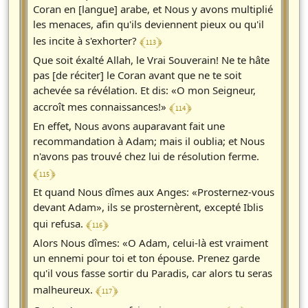
Coran en [langue] arabe, et Nous y avons multiplié
les menaces, afin qu'ils deviennent pieux ou qu'il
﴾ 113 ﴿
les incite à s'exhorter?
Que soit éxalté Allah, le Vrai Souverain! Ne te hâte
pas [de réciter] le Coran avant que ne te soit
achevée sa révélation. Et dis: «O mon Seigneur,
﴾ 114 ﴿
accroît mes connaissances!»
En effet, Nous avons auparavant fait une
recommandation à Adam; mais il oublia; et Nous
n'avons pas trouvé chez lui de résolution ferme.
﴾ 115 ﴿
Et quand Nous dîmes aux Anges: «Prosternez-vous
devant Adam», ils se prosternèrent, excepté Iblis
﴾ 116 ﴿
qui refusa.
Alors Nous dîmes: «O Adam, celui-là est vraiment
un ennemi pour toi et ton épouse. Prenez garde
qu'il vous fasse sortir du Paradis, car alors tu seras
﴾ 117 ﴿
malheureux.