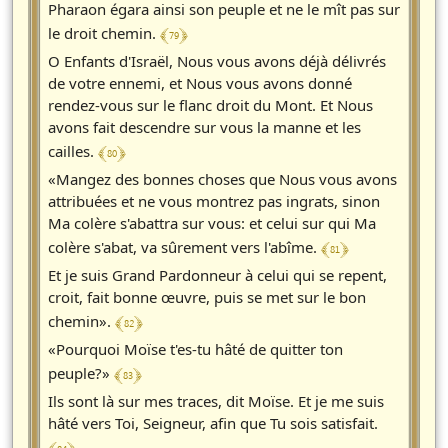
Pharaon égara ainsi son peuple et ne le mît pas sur
﴾ 79 ﴿
le droit chemin.
O Enfants d'Israël, Nous vous avons déjà délivrés
de votre ennemi, et Nous vous avons donné
rendez-vous sur le flanc droit du Mont. Et Nous
avons fait descendre sur vous la manne et les
﴾ 80 ﴿
cailles.
«Mangez des bonnes choses que Nous vous avons
attribuées et ne vous montrez pas ingrats, sinon
Ma colère s'abattra sur vous: et celui sur qui Ma
﴾ 81 ﴿
colère s'abat, va sûrement vers l'abîme.
Et je suis Grand Pardonneur à celui qui se repent,
croit, fait bonne œuvre, puis se met sur le bon
﴾ 82 ﴿
chemin».
«Pourquoi Moïse t'es-tu hâté de quitter ton
﴾ 83 ﴿
peuple?»
Ils sont là sur mes traces, dit Moïse. Et je me suis
hâté vers Toi, Seigneur, afin que Tu sois satisfait.