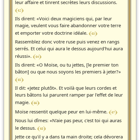
leur affaire et tinrent secrètes leurs discussions.
﴾ 62 ﴿
Ils dirent: «Voici deux magiciens qui, par leur
magie, veulent vous faire abandonner votre terre
﴾ 63 ﴿
et emporter votre doctrine idéale.
Rassemblez donc votre ruse puis venez en rangs
serrés. Et celui qui aura le dessus aujourd'hui aura
﴾ 64 ﴿
réussi».
Ils dirent: «O Moïse, ou tu jettes, [le premier ton
bâton] ou que nous soyons les premiers à jeter?»
﴾ 65 ﴿
Il dit: «Jetez plutôt». Et voilà que leurs cordes et
leurs bâtons lui parurent ramper par l'effet de leur
﴾ 66 ﴿
magie.
﴾ 67 ﴿
Moïse ressentit quelque peur en lui-même.
Nous lui dîmes: «N'aie pas peur, c'est toi qui auras
﴾ 68 ﴿
le dessus.
Jette ce qu'il y a dans ta main droite; cela dévorera