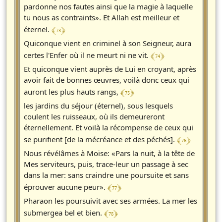
pardonne nos fautes ainsi que la magie à laquelle
tu nous as contraints». Et Allah est meilleur et
﴾ 73 ﴿
éternel.
Quiconque vient en criminel à son Seigneur, aura
﴾ 74 ﴿
certes l'Enfer où il ne meurt ni ne vit.
Et quiconque vient auprès de Lui en croyant, après
avoir fait de bonnes œuvres, voilà donc ceux qui
﴾ 75 ﴿
auront les plus hauts rangs,
les jardins du séjour (éternel), sous lesquels
coulent les ruisseaux, où ils demeureront
éternellement. Et voilà la récompense de ceux qui
﴾ 76 ﴿
se purifient [de la mécréance et des péchés].
Nous révélâmes à Moïse: «Pars la nuit, à la tête de
Mes serviteurs, puis, trace-leur un passage à sec
dans la mer: sans craindre une poursuite et sans
﴾ 77 ﴿
éprouver aucune peur».
Pharaon les poursuivit avec ses armées. La mer les
﴾ 78 ﴿
submergea bel et bien.