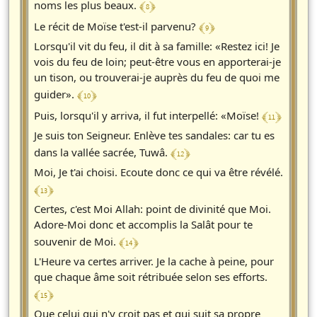
﴾ 8 ﴿
noms les plus beaux.
﴾ 9 ﴿
Le récit de Moïse t'est-il parvenu?
Lorsqu'il vit du feu, il dit à sa famille: «Restez ici! Je
vois du feu de loin; peut-être vous en apporterai-je
un tison, ou trouverai-je auprès du feu de quoi me
﴾ 10 ﴿
guider».
﴾ 11 ﴿
Puis, lorsqu'il y arriva, il fut interpellé: «Moïse!
Je suis ton Seigneur. Enlève tes sandales: car tu es
﴾ 12 ﴿
dans la vallée sacrée, Tuwâ.
Moi, Je t'ai choisi. Ecoute donc ce qui va être révélé.
﴾ 13 ﴿
Certes, c'est Moi Allah: point de divinité que Moi.
Adore-Moi donc et accomplis la Salât pour te
﴾ 14 ﴿
souvenir de Moi.
L'Heure va certes arriver. Je la cache à peine, pour
que chaque âme soit rétribuée selon ses efforts.
﴾ 15 ﴿
Que celui qui n'y croit pas et qui suit sa propre