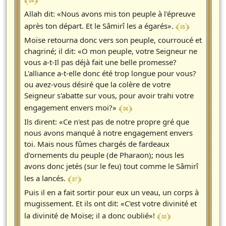
﴾ 84 ﴿
Allah dit: «Nous avons mis ton peuple à l'épreuve
﴾ 85 ﴿
après ton départ. Et le Sâmirî les a égarés».
Moïse retourna donc vers son peuple, courroucé et
chagriné; il dit: «O mon peuple, votre Seigneur ne
vous a-t-Il pas déjà fait une belle promesse?
L'alliance a-t-elle donc été trop longue pour vous?
ou avez-vous désiré que la colère de votre
Seigneur s'abatte sur vous, pour avoir trahi votre
﴾ 86 ﴿
engagement envers moi?»
Ils dirent: «Ce n'est pas de notre propre gré que
nous avons manqué à notre engagement envers
toi. Mais nous fûmes chargés de fardeaux
d'ornements du peuple (de Pharaon); nous les
avons donc jetés (sur le feu) tout comme le Sâmirî
﴾ 87 ﴿
les a lancés.
Puis il en a fait sortir pour eux un veau, un corps à
mugissement. Et ils ont dit: «C'est votre divinité et
﴾ 88 ﴿
la divinité de Moïse; il a donc oublié»!