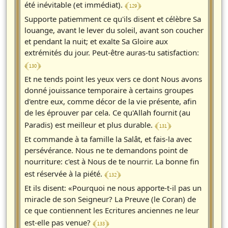
﴾ 129 ﴿
été inévitable (et immédiat).
Supporte patiemment ce qu'ils disent et célèbre Sa
louange, avant le lever du soleil, avant son coucher
et pendant la nuit; et exalte Sa Gloire aux
extrémités du jour. Peut-être auras-tu satisfaction:
﴾ 130 ﴿
Et ne tends point les yeux vers ce dont Nous avons
donné jouissance temporaire à certains groupes
d'entre eux, comme décor de la vie présente, afin
de les éprouver par cela. Ce qu'Allah fournit (au
﴾ 131 ﴿
Paradis) est meilleur et plus durable.
Et commande à ta famille la Salât, et fais-la avec
persévérance. Nous ne te demandons point de
nourriture: c'est à Nous de te nourrir. La bonne fin
﴾ 132 ﴿
est réservée à la piété.
Et ils disent: «Pourquoi ne nous apporte-t-il pas un
miracle de son Seigneur? La Preuve (le Coran) de
ce que contiennent les Ecritures anciennes ne leur
﴾ 133 ﴿
est-elle pas venue?