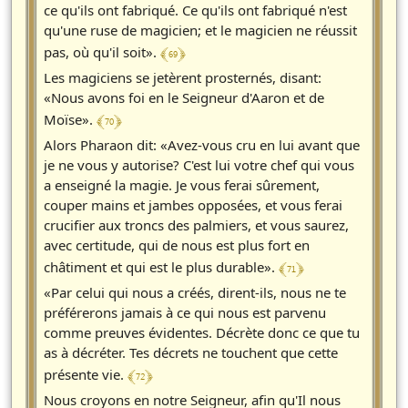
ce qu'ils ont fabriqué. Ce qu'ils ont fabriqué n'est
qu'une ruse de magicien; et le magicien ne réussit
﴾ 69 ﴿
pas, où qu'il soit».
Les magiciens se jetèrent prosternés, disant:
«Nous avons foi en le Seigneur d'Aaron et de
﴾ 70 ﴿
Moïse».
Alors Pharaon dit: «Avez-vous cru en lui avant que
je ne vous y autorise? C'est lui votre chef qui vous
a enseigné la magie. Je vous ferai sûrement,
couper mains et jambes opposées, et vous ferai
crucifier aux troncs des palmiers, et vous saurez,
avec certitude, qui de nous est plus fort en
﴾ 71 ﴿
châtiment et qui est le plus durable».
«Par celui qui nous a créés, dirent-ils, nous ne te
préférerons jamais à ce qui nous est parvenu
comme preuves évidentes. Décrète donc ce que tu
as à décréter. Tes décrets ne touchent que cette
﴾ 72 ﴿
présente vie.
Nous croyons en notre Seigneur, afin qu'Il nous