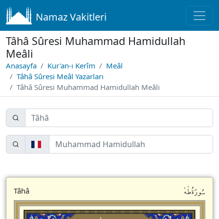
Namaz Vakitleri
Tâhâ Sûresi Muhammad Hamidullah
Meâli
Anasayfa
Kur'an-ı Kerîm
Meâl
Tâhâ Sûresi Meâl Yazarları
Tâhâ Sûresi Muhammad Hamidullah Meâli
سُورَةُطٰهٰ
Tâhâ