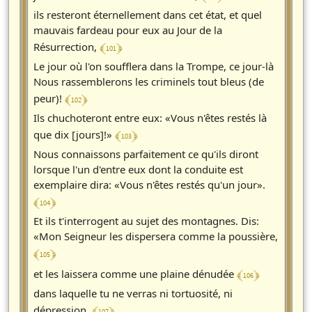
ils resteront éternellement dans cet état, et quel
mauvais fardeau pour eux au Jour de la
﴾ 101 ﴿
Résurrection,
Le jour où l'on soufflera dans la Trompe, ce jour-là
Nous rassemblerons les criminels tout bleus (de
﴾ 102 ﴿
peur)!
Ils chuchoteront entre eux: «Vous n'êtes restés là
﴾ 103 ﴿
que dix [jours]!»
Nous connaissons parfaitement ce qu'ils diront
lorsque l'un d'entre eux dont la conduite est
exemplaire dira: «Vous n'êtes restés qu'un jour».
﴾ 104 ﴿
Et ils t'interrogent au sujet des montagnes. Dis:
«Mon Seigneur les dispersera comme la poussière,
﴾ 105 ﴿
﴾ 106 ﴿
et les laissera comme une plaine dénudée
dans laquelle tu ne verras ni tortuosité, ni
﴾ 107 ﴿
dépression.