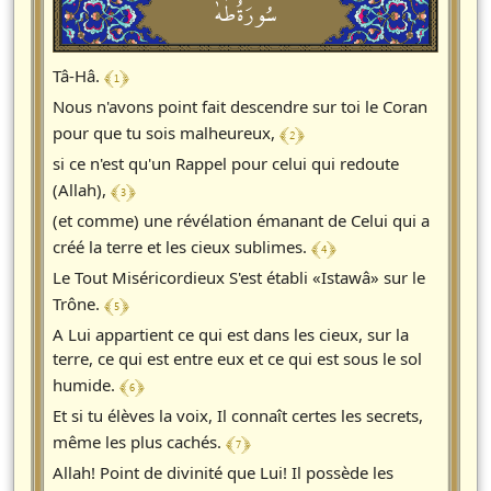
سُورَةُطٰهٰ
﴾ 1 ﴿
Tâ-Hâ.
Nous n'avons point fait descendre sur toi le Coran
﴾ 2 ﴿
pour que tu sois malheureux,
si ce n'est qu'un Rappel pour celui qui redoute
﴾ 3 ﴿
(Allah),
(et comme) une révélation émanant de Celui qui a
﴾ 4 ﴿
créé la terre et les cieux sublimes.
Le Tout Miséricordieux S'est établi «Istawâ» sur le
﴾ 5 ﴿
Trône.
A Lui appartient ce qui est dans les cieux, sur la
terre, ce qui est entre eux et ce qui est sous le sol
﴾ 6 ﴿
humide.
Et si tu élèves la voix, Il connaît certes les secrets,
﴾ 7 ﴿
même les plus cachés.
Allah! Point de divinité que Lui! Il possède les