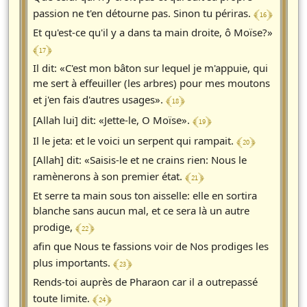
﴾ 16 ﴿
passion ne t'en détourne pas. Sinon tu périras.
Et qu'est-ce qu'il y a dans ta main droite, ô Moïse?»
﴾ 17 ﴿
Il dit: «C'est mon bâton sur lequel je m'appuie, qui
me sert à effeuiller (les arbres) pour mes moutons
﴾ 18 ﴿
et j'en fais d'autres usages».
﴾ 19 ﴿
[Allah lui] dit: «Jette-le, O Moïse».
﴾ 20 ﴿
Il le jeta: et le voici un serpent qui rampait.
[Allah] dit: «Saisis-le et ne crains rien: Nous le
﴾ 21 ﴿
ramènerons à son premier état.
Et serre ta main sous ton aisselle: elle en sortira
blanche sans aucun mal, et ce sera là un autre
﴾ 22 ﴿
prodige,
afin que Nous te fassions voir de Nos prodiges les
﴾ 23 ﴿
plus importants.
Rends-toi auprès de Pharaon car il a outrepassé
﴾ 24 ﴿
toute limite.