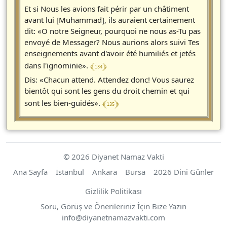
Et si Nous les avions fait périr par un châtiment
avant lui [Muhammad], ils auraient certainement
dit: «O notre Seigneur, pourquoi ne nous as-Tu pas
envoyé de Messager? Nous aurions alors suivi Tes
enseignements avant d'avoir été humiliés et jetés
﴾ 134 ﴿
dans l'ignominie».
Dis: «Chacun attend. Attendez donc! Vous saurez
bientôt qui sont les gens du droit chemin et qui
﴾ 135 ﴿
sont les bien-guidés».
© 2026 Diyanet Namaz Vakti
Ana Sayfa
İstanbul
Ankara
Bursa
2026 Dini Günler
Gizlilik Politikası
Soru, Görüş ve Önerileriniz İçin Bize Yazın
https://diyanetnamazvakti.com
info
@
diyanetnamazvakti.com