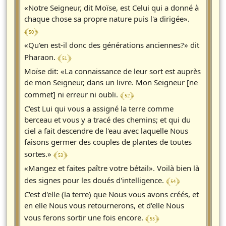
«Notre Seigneur, dit Moïse, est Celui qui a donné à
chaque chose sa propre nature puis l'a dirigée».
﴾ 50 ﴿
«Qu'en est-il donc des générations anciennes?» dit
﴾ 51 ﴿
Pharaon.
Moïse dit: «La connaissance de leur sort est auprès
de mon Seigneur, dans un livre. Mon Seigneur [ne
﴾ 52 ﴿
commet] ni erreur ni oubli.
C'est Lui qui vous a assigné la terre comme
berceau et vous y a tracé des chemins; et qui du
ciel a fait descendre de l'eau avec laquelle Nous
faisons germer des couples de plantes de toutes
﴾ 53 ﴿
sortes.»
«Mangez et faites paître votre bétail». Voilà bien là
﴾ 54 ﴿
des signes pour les doués d'intelligence.
C'est d'elle (la terre) que Nous vous avons créés, et
en elle Nous vous retournerons, et d'elle Nous
﴾ 55 ﴿
vous ferons sortir une fois encore.