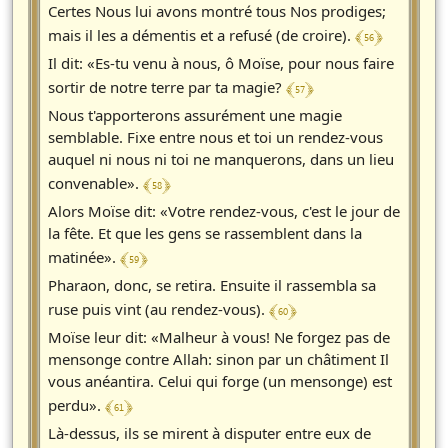
Certes Nous lui avons montré tous Nos prodiges;
﴾ 56 ﴿
mais il les a démentis et a refusé (de croire).
Il dit: «Es-tu venu à nous, ô Moïse, pour nous faire
﴾ 57 ﴿
sortir de notre terre par ta magie?
Nous t'apporterons assurément une magie
semblable. Fixe entre nous et toi un rendez-vous
auquel ni nous ni toi ne manquerons, dans un lieu
﴾ 58 ﴿
convenable».
Alors Moïse dit: «Votre rendez-vous, c'est le jour de
la fête. Et que les gens se rassemblent dans la
﴾ 59 ﴿
matinée».
Pharaon, donc, se retira. Ensuite il rassembla sa
﴾ 60 ﴿
ruse puis vint (au rendez-vous).
Moïse leur dit: «Malheur à vous! Ne forgez pas de
mensonge contre Allah: sinon par un châtiment Il
vous anéantira. Celui qui forge (un mensonge) est
﴾ 61 ﴿
perdu».
Là-dessus, ils se mirent à disputer entre eux de