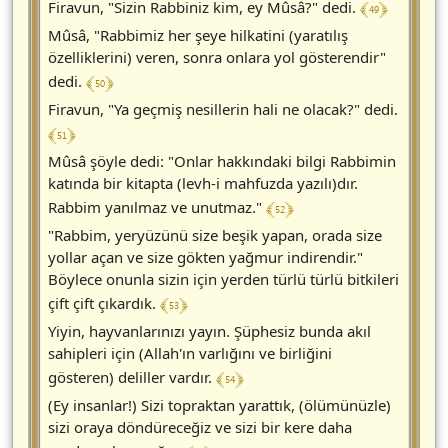
﴾ 49 ﴿
Firavun, "Sizin Rabbiniz kim, ey Mûsâ?" dedi.
Mûsâ, "Rabbimiz her şeye hilkatini (yaratılış
özelliklerini) veren, sonra onlara yol gösterendir"
﴾ 50 ﴿
dedi.
Firavun, "Ya geçmiş nesillerin hali ne olacak?" dedi.
﴾ 51 ﴿
Mûsâ şöyle dedi: "Onlar hakkındaki bilgi Rabbimin
katında bir kitapta (levh-i mahfuzda yazılı)dır.
﴾ 52 ﴿
Rabbim yanılmaz ve unutmaz."
"Rabbim, yeryüzünü size beşik yapan, orada size
yollar açan ve size gökten yağmur indirendir."
Böylece onunla sizin için yerden türlü türlü bitkileri
﴾ 53 ﴿
çift çift çıkardık.
Yiyin, hayvanlarınızı yayın. Şüphesiz bunda akıl
sahipleri için (Allah'ın varlığını ve birliğini
﴾ 54 ﴿
gösteren) deliller vardır.
(Ey insanlar!) Sizi topraktan yarattık, (ölümünüzle)
sizi oraya döndüreceğiz ve sizi bir kere daha