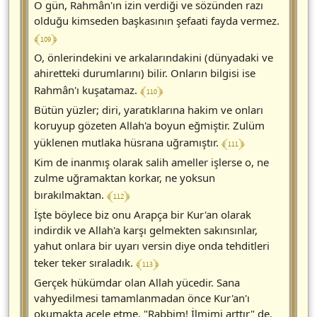
O gün, Rahmân'ın izin verdiği ve sözünden razı
olduğu kimseden başkasının şefaati fayda vermez.
﴾ 109 ﴿
O, önlerindekini ve arkalarındakini (dünyadaki ve
ahiretteki durumlarını) bilir. Onların bilgisi ise
﴾ 110 ﴿
Rahmân'ı kuşatamaz.
Bütün yüzler; diri, yaratıklarına hakim ve onları
koruyup gözeten Allah'a boyun eğmiştir. Zulüm
﴾ 111 ﴿
yüklenen mutlaka hüsrana uğramıştır.
Kim de inanmış olarak salih ameller işlerse o, ne
zulme uğramaktan korkar, ne yoksun
﴾ 112 ﴿
bırakılmaktan.
İşte böylece biz onu Arapça bir Kur'an olarak
indirdik ve Allah'a karşı gelmekten sakınsınlar,
yahut onlara bir uyarı versin diye onda tehditleri
﴾ 113 ﴿
teker teker sıraladık.
Gerçek hükümdar olan Allah yücedir. Sana
vahyedilmesi tamamlanmadan önce Kur'an'ı
okumakta acele etme. "Rabbim! İlmimi arttır" de.