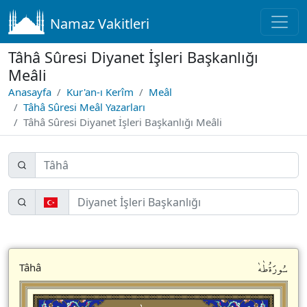
Namaz Vakitleri
Tâhâ Sûresi Diyanet İşleri Başkanlığı
Meâli
Anasayfa
Kur'an-ı Kerîm
Meâl
Tâhâ Sûresi Meâl Yazarları
Tâhâ Sûresi Diyanet İşleri Başkanlığı Meâli
سُورَةُطٰهٰ
Tâhâ