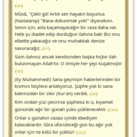
﴾ 96 ﴿
Mûsâ, "Çekil git! Artık sen hayatın boyunca
(hastalanıp) "Bana dokunmak yok!" diyeceksin.
Senin için, asla kaçamayacağın bir ceza daha var.
Hele şu ibadet edip durduğun ilahına bak! Biz onu
elbette yakacağız ve onu muhakkak denize
﴾ 97 ﴿
savuracağız.
Sizin ilahınız ancak kendisinden başka hiçbir ilah
bulunmayan Allah'tır. O ilmiyle her şeyi kuşatmıştır
﴾ 98 ﴿
(Ey Muhammed!) Sana geçmişin haberlerinden bir
kısmını böylece anlatıyoruz. Şüphe yok ki sana
﴾ 99 ﴿
katımızdan bir zikir (Kur'an) verdik.
Kim ondan yüz çevirirse şüphesiz ki o, kıyamet
﴾ 100 ﴿
gününde ağır bir günah yükü yüklenecektir.
Onlar o günahın cezası içinde ebediyen
kalacaklardır. Sûra üfürüleceği gün bu ağır yük
﴾ 101 ﴿
onlar için ne kötü bir yüktür!