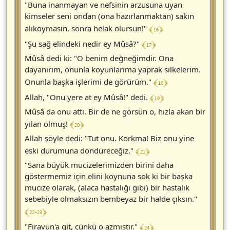
"Buna inanmayan ve nefsinin arzusuna uyan
kimseler seni ondan (ona hazırlanmaktan) sakın
﴾ 16 ﴿
alıkoymasın, sonra helak olursun!"
﴾ 17 ﴿
"Şu sağ elindeki nedir ey Mûsâ?"
Mûsâ dedi ki: "O benim değneğimdir. Ona
dayanırım, onunla koyunlarıma yaprak silkelerim.
﴾ 18 ﴿
Onunla başka işlerimi de görürüm."
﴾ 19 ﴿
Allah, "Onu yere at ey Mûsâ!" dedi.
Mûsâ da onu attı. Bir de ne görsün o, hızla akan bir
﴾ 20 ﴿
yılan olmuş!
Allah şöyle dedi: "Tut onu. Korkma! Biz onu yine
﴾ 21 ﴿
eski durumuna döndüreceğiz."
"Sana büyük mucizelerimizden birini daha
göstermemiz için elini koynuna sok ki bir başka
mucize olarak, (alaca hastalığı gibi) bir hastalık
sebebiyle olmaksızın bembeyaz bir halde çıksın."
﴾ 22-23 ﴿
﴾ 24 ﴿
"Firavun'a git, çünkü o azmıştır."