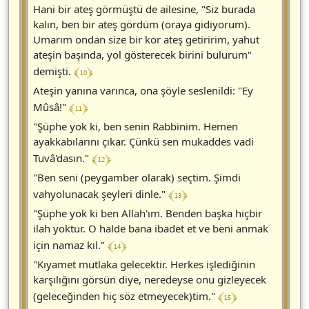
Hani bir ateş görmüştü de ailesine, "Siz burada
kalın, ben bir ateş gördüm (oraya gidiyorum).
Umarım ondan size bir kor ateş getiririm, yahut
ateşin başında, yol gösterecek birini bulurum"
﴾ 10 ﴿
demişti.
Ateşin yanına varınca, ona şöyle seslenildi: "Ey
﴾ 11 ﴿
Mûsâ!"
"Şüphe yok ki, ben senin Rabbinim. Hemen
ayakkabılarını çıkar. Çünkü sen mukaddes vadi
﴾ 12 ﴿
Tuvâ'dasın."
"Ben seni (peygamber olarak) seçtim. Şimdi
﴾ 13 ﴿
vahyolunacak şeyleri dinle."
"Şüphe yok ki ben Allah'ım. Benden başka hiçbir
ilah yoktur. O halde bana ibadet et ve beni anmak
﴾ 14 ﴿
için namaz kıl."
"Kıyamet mutlaka gelecektir. Herkes işlediğinin
karşılığını görsün diye, neredeyse onu gizleyecek
﴾ 15 ﴿
(geleceğinden hiç söz etmeyecek)tim."