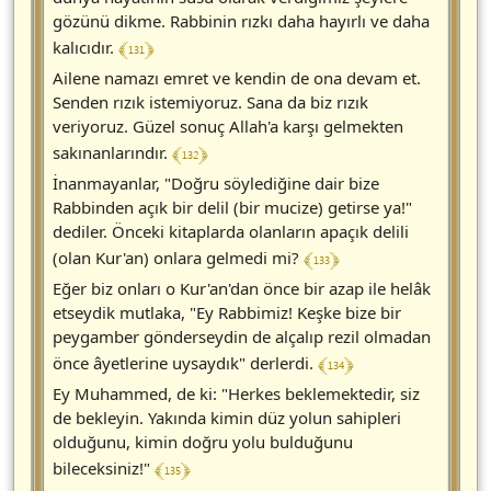
gözünü dikme. Rabbinin rızkı daha hayırlı ve daha
﴾ 131 ﴿
kalıcıdır.
Ailene namazı emret ve kendin de ona devam et.
Senden rızık istemiyoruz. Sana da biz rızık
veriyoruz. Güzel sonuç Allah'a karşı gelmekten
﴾ 132 ﴿
sakınanlarındır.
İnanmayanlar, "Doğru söylediğine dair bize
Rabbinden açık bir delil (bir mucize) getirse ya!"
dediler. Önceki kitaplarda olanların apaçık delili
﴾ 133 ﴿
(olan Kur'an) onlara gelmedi mi?
Eğer biz onları o Kur'an'dan önce bir azap ile helâk
etseydik mutlaka, "Ey Rabbimiz! Keşke bize bir
peygamber gönderseydin de alçalıp rezil olmadan
﴾ 134 ﴿
önce âyetlerine uysaydık" derlerdi.
Ey Muhammed, de ki: "Herkes beklemektedir, siz
de bekleyin. Yakında kimin düz yolun sahipleri
olduğunu, kimin doğru yolu bulduğunu
﴾ 135 ﴿
bileceksiniz!"