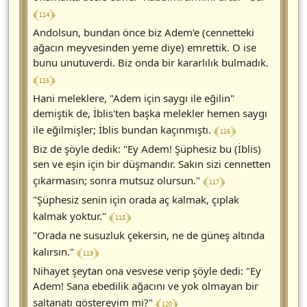
﴾ 114 ﴿
Andolsun, bundan önce biz Adem'e (cennetteki
ağacın meyvesinden yeme diye) emrettik. O ise
bunu unutuverdi. Biz onda bir kararlılık bulmadık.
﴾ 115 ﴿
Hani meleklere, "Adem için saygı ile eğilin"
demiştik de, İblis'ten başka melekler hemen saygı
﴾ 116 ﴿
ile eğilmişler; İblis bundan kaçınmıştı.
Biz de şöyle dedik: "Ey Adem! Şüphesiz bu (İblis)
sen ve eşin için bir düşmandır. Sakın sizi cennetten
﴾ 117 ﴿
çıkarmasın; sonra mutsuz olursun."
"Şüphesiz senin için orada aç kalmak, çıplak
﴾ 118 ﴿
kalmak yoktur."
"Orada ne susuzluk çekersin, ne de güneş altında
﴾ 119 ﴿
kalırsın."
Nihayet şeytan ona vesvese verip şöyle dedi: "Ey
Adem! Sana ebedilik ağacını ve yok olmayan bir
﴾ 120 ﴿
saltanatı göstereyim mi?"