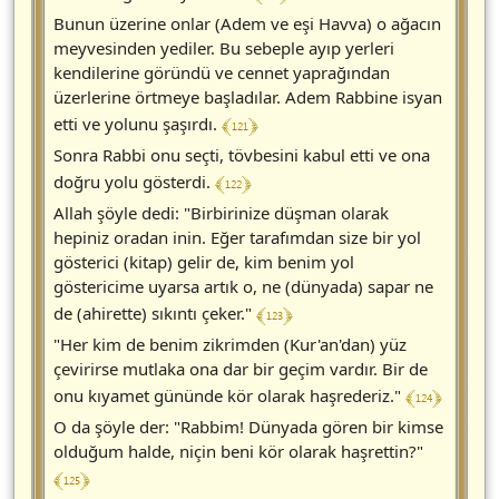
Bunun üzerine onlar (Adem ve eşi Havva) o ağacın
meyvesinden yediler. Bu sebeple ayıp yerleri
kendilerine göründü ve cennet yaprağından
üzerlerine örtmeye başladılar. Adem Rabbine isyan
﴾ 121 ﴿
etti ve yolunu şaşırdı.
Sonra Rabbi onu seçti, tövbesini kabul etti ve ona
﴾ 122 ﴿
doğru yolu gösterdi.
Allah şöyle dedi: "Birbirinize düşman olarak
hepiniz oradan inin. Eğer tarafımdan size bir yol
gösterici (kitap) gelir de, kim benim yol
göstericime uyarsa artık o, ne (dünyada) sapar ne
﴾ 123 ﴿
de (ahirette) sıkıntı çeker."
"Her kim de benim zikrimden (Kur'an'dan) yüz
çevirirse mutlaka ona dar bir geçim vardır. Bir de
﴾ 124 ﴿
onu kıyamet gününde kör olarak haşrederiz."
O da şöyle der: "Rabbim! Dünyada gören bir kimse
olduğum halde, niçin beni kör olarak haşrettin?"
﴾ 125 ﴿