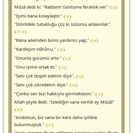
﴾ 25 ﴿
Mûsâ dedi ki: "Rabbim! Gönlüme ferahlık ver."
﴾ 26 ﴿
"İşimi bana kolaylaştır."
"Dilimdeki tutukluğu çöz ki sözümü anlasınlar."
﴾ 27-28 ﴿
﴾ 29 ﴿
"Bana ailemden birini yardımcı yap,"
﴾ 30 ﴿
"Kardeşim Hârûn'u."
﴾ 31 ﴿
"Onunla gücümü artır."
﴾ 32 ﴿
"Onu işime ortak et."
﴾ 33 ﴿
"Seni çok tespih edelim diye",
﴾ 34 ﴿
"Seni çok zikredelim diye."
﴾ 35 ﴿
"Çünkü sen bizi hakkıyla görmektesin."
Allah şöyle dedi: "İstediğin sana verildi ey Mûsâ!"
﴾ 36 ﴿
"Andolsun, biz sana bir kere daha iyilikte
﴾ 37 ﴿
bulunmuştuk."
"Hani annene ilham edilmesi gereken şeyleri ilham