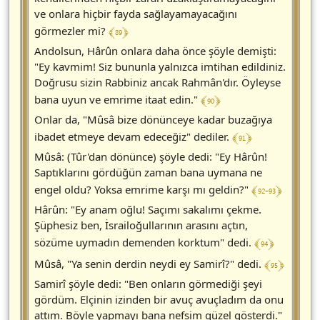
ve onlara hiçbir fayda sağlayamayacağını
﴾ 89 ﴿
görmezler mi?
Andolsun, Hârûn onlara daha önce şöyle demişti:
"Ey kavmim! Siz bununla yalnızca imtihan edildiniz.
Doğrusu sizin Rabbiniz ancak Rahmân'dır. Öyleyse
﴾ 90 ﴿
bana uyun ve emrime itaat edin."
Onlar da, "Mûsâ bize dönünceye kadar buzağıya
﴾ 91 ﴿
ibadet etmeye devam edeceğiz" dediler.
Mûsâ: (Tûr'dan dönünce) şöyle dedi: "Ey Hârûn!
Saptıklarını gördüğün zaman bana uymana ne
﴾ 92-93 ﴿
engel oldu? Yoksa emrime karşı mı geldin?"
Hârûn: "Ey anam oğlu! Saçımı sakalımı çekme.
Şüphesiz ben, İsrailoğullarının arasını açtın,
﴾ 94 ﴿
sözüme uymadın demenden korktum" dedi.
﴾ 95 ﴿
Mûsâ, "Ya senin derdin neydi ey Samirî?" dedi.
Samirî şöyle dedi: "Ben onların görmediği şeyi
gördüm. Elçinin izinden bir avuç avuçladım da onu
attım. Böyle yapmayı bana nefsim güzel gösterdi."