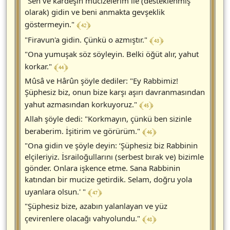
"Sen ve kardeşin mucizelerim ile (desteklenmiş
olarak) gidin ve beni anmakta gevşeklik
﴾ 42 ﴿
göstermeyin."
﴾ 43 ﴿
"Firavun'a gidin. Çünkü o azmıştır."
"Ona yumuşak söz söyleyin. Belki öğüt alır, yahut
﴾ 44 ﴿
korkar."
Mûsâ ve Hârûn şöyle dediler: "Ey Rabbimiz!
Şüphesiz biz, onun bize karşı aşırı davranmasından
﴾ 45 ﴿
yahut azmasından korkuyoruz."
Allah şöyle dedi: "Korkmayın, çünkü ben sizinle
﴾ 46 ﴿
beraberim. İşitirim ve görürüm."
"Ona gidin ve şöyle deyin: ‘Şüphesiz biz Rabbinin
elçileriyiz. İsrailoğullarını (serbest bırak ve) bizimle
gönder. Onlara işkence etme. Sana Rabbinin
katından bir mucize getirdik. Selam, doğru yola
﴾ 47 ﴿
uyanlara olsun.' "
"Şüphesiz bize, azabın yalanlayan ve yüz
﴾ 48 ﴿
çevirenlere olacağı vahyolundu."