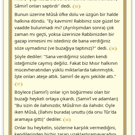
﴾ 85 ﴿
Sâmirî onları saptırdı" dedi.
Bunun üzerine Mûsâ öfke dolu ve üzgün bir halde
halkına döndü. "Ey kavmim! Rabbiniz size güzel bir
vaadde bulunmadı mı? (Ayrılışımdan sonra) çok
zaman mı geçti, yoksa üzerinize Rabbinizden bir
gazap inmesini mi istediniz de bana verdiğiniz
﴾ 86 ﴿
söze uymadınız (ve buzağıya taptınız)?" dedi.
Şöyle dediler: "Sana verdiğimiz sözden kendi
isteğimizle caymış değiliz. Fakat biz Mısır halkının
mücevheratından yüklü miktarlarda takınmıştık.
İşte onları ateşe attık. Samirî de aynı şekilde attı."
﴾ 87 ﴿
Böylece (Samirî) onlar için böğürmesi olan bir
buzağı heykeli ortaya çıkardı. (Samirî ve adamları)
"Bu sizin de ilahınızdır, Mûsâ'nın da ilahıdır. Öyle
iken Mûsâ, (İlahını burada) unuttu (da onu Tûr'da
﴾ 88 ﴿
aramaya gitti)" dediler.
Onlar bu heykelin, sözlerine karşılık vermediğini,
kendilerinden hiçbir zararı uzaklaştıramayacağını