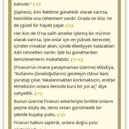
﴾ 73 ﴿
kalıcıdır."
Şüphesiz, kim Rabbine günahkâr olarak varırsa,
kesinlikle ona cehennem vardır. Orada ne ölür, ne
﴾ 74 ﴿
de (güzel bir hayat) yaşar.
Her kim de O'na salih ameller işlemiş bir mü'min
olarak varırsa, işte onlar için en yüksek dereceler,
içinden ırmaklar akan, içinde ebediyyen kalacakları
Adn cennetleri vardır. İşte bu günahlardan
﴾ 75-76 ﴿
temizlenenlerin mükafatıdır.
(Firavun'un imana yanaşmaması üzerine) Mûsâ'ya,
"Kullarımı (İsrailoğullarını) geceleyin (Mısır'dan)
yürütüp çıkar. Yakalanmaktan korkmaksızın, endişe
etmeksizin onlara denizde kuru bir yol aç" diye
﴾ 77 ﴿
vahyettik.
Bunun üzerine Firavun askerleriyle birlikte onların
peşine düştü de, deniz onları görülmedik bir
﴾ 78 ﴿
şekilde kuşatıp yuttu.
Firavun halkını saptırdı, onlara doğru yolu