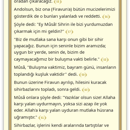
﴾ 55 ﴿
oradan çıkaracağız.
Andolsun, biz ona (Firavun'a) bütün mucizelerimizi
﴾ 56 ﴿
gösterdik de o bunları yalanladı ve reddetti.
Şöyle dedi: "Ey Mûsâ! Sihrin ile bizi yurdumuzdan
﴾ 57 ﴿
çıkarmak için mi geldin?"
"Biz de mutlaka sana karşı onun gibi bir sihir
yapacağız. Bunun için seninle bizim aramızda;
uygun bir yerde, senin de, bizim de
﴾ 58 ﴿
caymayacağımız bir buluşma vakti belirle."
Mûsâ, "Buluşma vaktimiz, bayram günü, insanların
﴾ 59 ﴿
toplandığı kuşluk vaktidir" dedi.
Bunun üzerine Firavun ayrılıp, hilesini kuracak
﴾ 60 ﴿
sihirbazlarını topladı, sonra geldi.
Mûsâ onlara şöyle dedi: "Yazıklar olsun size! Allaha
karşı yalan uydurmayın, yoksa sizi azap ile yok
eder. Allah'a karşı yalan uyduran mutlaka hüsrana
﴾ 61 ﴿
uğramıştır."
Sihirbazlar, işlerini kendi aralarında tartıştılar ve