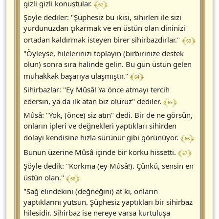
﴾ 62 ﴿
gizli gizli konuştular.
Şöyle dediler: "Şüphesiz bu ikisi, sihirleri ile sizi
yurdunuzdan çıkarmak ve en üstün olan dininizi
﴾ 63 ﴿
ortadan kaldırmak isteyen birer sihirbazdırlar."
"Öyleyse, hilelerinizi toplayın (birbirinize destek
olun) sonra sıra halinde gelin. Bu gün üstün gelen
﴾ 64 ﴿
muhakkak başarıya ulaşmıştır."
Sihirbazlar: "Ey Mûsâ! Ya önce atmayı tercih
﴾ 65 ﴿
edersin, ya da ilk atan biz oluruz" dediler.
Mûsâ: "Yok, (önce) siz atın" dedi. Bir de ne görsün,
onların ipleri ve değnekleri yaptıkları sihirden
﴾ 66 ﴿
dolayı kendisine hızla sürünür gibi görünüyor.
﴾ 67 ﴿
Bunun üzerine Mûsâ içinde bir korku hissetti.
Şöyle dedik: "Korkma (ey Mûsâ!). Çünkü, sensin en
﴾ 68 ﴿
üstün olan."
"Sağ elindekini (değneğini) at ki, onların
yaptıklarını yutsun. Şüphesiz yaptıkları bir sihirbaz
hilesidir. Sihirbaz ise nereye varsa kurtuluşa