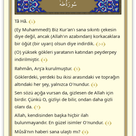
سُورَةُطٰهٰ
﴾ 1 ﴿
Tâ Hâ.
(Ey Muhammed!) Biz Kur'an'ı sana sıkıntı çekesin
diye değil, ancak (Allah'ın azabından) korkacaklara
﴾ 2-3 ﴿
bir öğüt (bir uyarı) olsun diye indirdik.
(O) yüksek gökleri yaratanın katından peyderpey
﴾ 4 ﴿
indirilmiştir.
﴾ 5 ﴿
Rahmân, Arş'a kurulmuştur.
Göklerdeki, yerdeki bu ikisi arasındaki ve toprağın
﴾ 6 ﴿
altındaki her şey, yalnızca O'nundur.
Sen sözü açığa vursan da, gizlesen de Allah için
birdir. Çünkü O, gizliyi de bilir, ondan daha gizli
﴾ 7 ﴿
olanı da.
Allah, kendisinden başka hiçbir ilah
﴾ 8 ﴿
bulunmayandır. En güzel isimler O'nundur.
﴾ 9 ﴿
Mûsâ'nın haberi sana ulaştı mı?