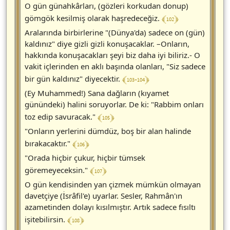
O gün günahkârları, (gözleri korkudan donup)
﴾ 102 ﴿
gömgök kesilmiş olarak haşredeceğiz.
Aralarında birbirlerine "(Dünya'da) sadece on (gün)
kaldınız" diye gizli gizli konuşacaklar. –Onların,
hakkında konuşacakları şeyi biz daha iyi biliriz.- O
vakit içlerinden en aklı başında olanları, "Siz sadece
﴾ 103-104 ﴿
bir gün kaldınız" diyecektir.
(Ey Muhammed!) Sana dağların (kıyamet
günündeki) halini soruyorlar. De ki: "Rabbim onları
﴾ 105 ﴿
toz edip savuracak."
"Onların yerlerini dümdüz, boş bir alan halinde
﴾ 106 ﴿
bırakacaktır."
"Orada hiçbir çukur, hiçbir tümsek
﴾ 107 ﴿
göremeyeceksin."
O gün kendisinden yan çizmek mümkün olmayan
davetçiye (İsrâfil'e) uyarlar. Sesler, Rahmân'ın
azametinden dolayı kısılmıştır. Artık sadece fısıltı
﴾ 108 ﴿
işitebilirsin.