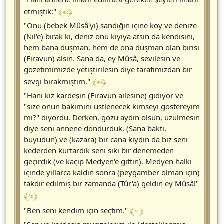
﴾ 38 ﴿
etmiştik:"
"Onu (bebek Mûsâ'yı) sandığın içine koy ve denize
(Nil'e) bırak ki, deniz onu kıyıya atsın da kendisini,
hem bana düşman, hem de ona düşman olan birisi
(Firavun) alsın. Sana da, ey Mûsâ, sevilesin ve
gözetimimizde yetiştirilesin diye tarafımızdan bir
﴾ 39 ﴿
sevgi bırakmıştım."
"Hani kız kardeşin (Firavun ailesine) gidiyor ve
"size onun bakımını üstlenecek kimseyi göstereyim
mi?" diyordu. Derken, gözü aydın olsun, üzülmesin
diye seni annene döndürdük. (Sana baktı,
büyüdün) ve (kazara) bir cana kıydın da biz seni
kederden kurtardık seni sıkı bir denemeden
geçirdik (ve kaçıp Medyen'e gittin). Medyen halkı
içinde yıllarca kaldın sonra (peygamber olman için)
takdir edilmiş bir zamanda (Tûr'a) geldin ey Mûsâ!"
﴾ 40 ﴿
﴾ 41 ﴿
"Ben seni kendim için seçtim."