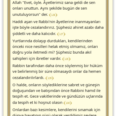
Allah "Evet, öyle. Âyetlerimiz sana geldi de sen
onları unuttun. Aynı şekilde bugün de sen
﴾ 126 ﴿
unutuluyorsun" der.
Haddi aşan ve Rabbi'nin âyetlerine inanmayanları
işte böyle cezalandırırız. Şüphesiz ahiret azabı daha
﴾ 127 ﴿
şiddetli ve daha kalıcıdır.
Yurtlarında dolaşıp durdukları, kendilerinden
önceki nice nesilleri helak etmiş olmamız, onları
doğru yola iletmedi mi? Şüphesiz bunda akıl
﴾ 128 ﴿
sahipleri için ibretler vardır.
Rabbin tarafından daha önce söylenmiş bir hüküm
ve belirlenmiş bir süre olmasaydı onlar da hemen
﴾ 129 ﴿
cezalandırılırlardı.
O halde, onların söylediklerine sabret ve güneşin
doğuşundan ve batışından önce Rabbini hamd ile
tespih et. Gece vakitlerinde ve gündüzün uçlarında
﴾ 130 ﴿
da tespih et ki hoşnut olasın
Onlardan bazı kesimlere, kendilerini sınamak için
dünya hayatının süsü olarak verdiğimiz şeylere