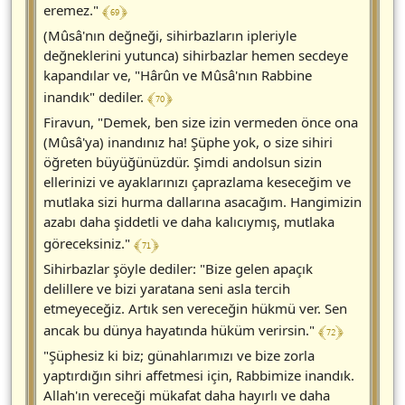
﴾ 69 ﴿
eremez."
(Mûsâ'nın değneği, sihirbazların ipleriyle
değneklerini yutunca) sihirbazlar hemen secdeye
kapandılar ve, "Hârûn ve Mûsâ'nın Rabbine
﴾ 70 ﴿
inandık" dediler.
Firavun, "Demek, ben size izin vermeden önce ona
(Mûsâ'ya) inandınız ha! Şüphe yok, o size sihiri
öğreten büyüğünüzdür. Şimdi andolsun sizin
ellerinizi ve ayaklarınızı çaprazlama keseceğim ve
mutlaka sizi hurma dallarına asacağım. Hangimizin
azabı daha şiddetli ve daha kalıcıymış, mutlaka
﴾ 71 ﴿
göreceksiniz."
Sihirbazlar şöyle dediler: "Bize gelen apaçık
delillere ve bizi yaratana seni asla tercih
etmeyeceğiz. Artık sen vereceğin hükmü ver. Sen
﴾ 72 ﴿
ancak bu dünya hayatında hüküm verirsin."
"Şüphesiz ki biz; günahlarımızı ve bize zorla
yaptırdığın sihri affetmesi için, Rabbimize inandık.
Allah'ın vereceği mükafat daha hayırlı ve daha