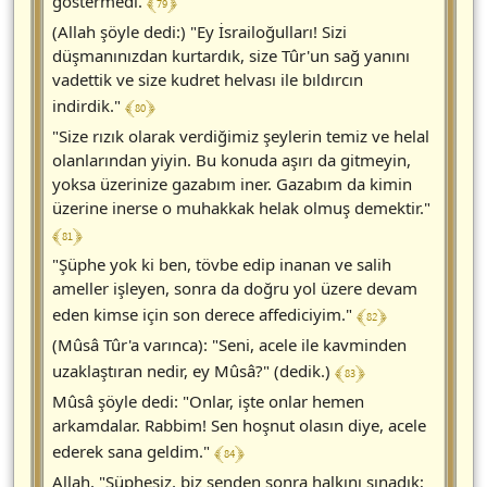
﴾ 79 ﴿
göstermedi.
(Allah şöyle dedi:) "Ey İsrailoğulları! Sizi
düşmanınızdan kurtardık, size Tûr'un sağ yanını
vadettik ve size kudret helvası ile bıldırcın
﴾ 80 ﴿
indirdik."
"Size rızık olarak verdiğimiz şeylerin temiz ve helal
olanlarından yiyin. Bu konuda aşırı da gitmeyin,
yoksa üzerinize gazabım iner. Gazabım da kimin
üzerine inerse o muhakkak helak olmuş demektir."
﴾ 81 ﴿
"Şüphe yok ki ben, tövbe edip inanan ve salih
ameller işleyen, sonra da doğru yol üzere devam
﴾ 82 ﴿
eden kimse için son derece affediciyim."
(Mûsâ Tûr'a varınca): "Seni, acele ile kavminden
﴾ 83 ﴿
uzaklaştıran nedir, ey Mûsâ?" (dedik.)
Mûsâ şöyle dedi: "Onlar, işte onlar hemen
arkamdalar. Rabbim! Sen hoşnut olasın diye, acele
﴾ 84 ﴿
ederek sana geldim."
Allah, "Şüphesiz, biz senden sonra halkını sınadık;