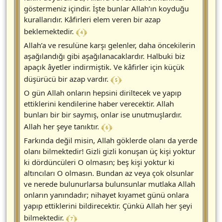
göstermeniz içindir. İşte bunlar Allah’ın koyduğu
kurallarıdır. Kâfirleri elem veren bir azap
﴾ 4 ﴿
beklemektedir.
Allah’a ve resulüne karşı gelenler, daha öncekilerin
aşağılandığı gibi aşağılanacaklardır. Halbuki biz
apaçık âyetler indirmiştik. Ve kâfirler için küçük
﴾ 5 ﴿
düşürücü bir azap vardır.
O gün Allah onların hepsini diriltecek ve yapıp
ettiklerini kendilerine haber verecektir. Allah
bunları bir bir saymış, onlar ise unutmuşlardır.
﴾ 6 ﴿
Allah her şeye tanıktır.
Farkında değil misin, Allah göklerde olanı da yerde
olanı bilmektedir! Gizli gizli konuşan üç kişi yoktur
ki dördüncüleri O olmasın; beş kişi yoktur ki
altıncıları O olmasın. Bundan az veya çok olsunlar
ve nerede bulunurlarsa bulunsunlar mutlaka Allah
onların yanındadır; nihayet kıyamet günü onlara
yapıp ettiklerini bildirecektir. Çünkü Allah her şeyi
﴾ 7 ﴿
bilmektedir.