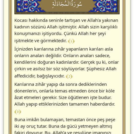
سُورَةُالْمُجَادَلَةِ
Kocası hakkında seninle tartışan ve Allah’a yakınan
kadının sözünü Allah işitmiştir. Allah sizin karşılıklı
konuşmanızı işitiyordu. Çünkü Allah her şeyi
﴾ 1 ﴿
işitmekte ve görmektedir.
İçinizden karılarına zıhâr yapanların karıları asla
onların anaları değildir. Onların anaları sadece,
kendilerini doğuran kadınlardır. Gerçek şu ki, onlar
çirkin ve asılsız bir söz söylüyorlar. Şüphesiz Allah
﴾ 2 ﴿
affedicidir, bağışlayıcıdır.
Karılarına zıhâr yapıp da sonra dediklerinden
dönenlerin, onlarla temas etmeden önce bir köle
âzat etmeleri gerekir. Size öğütlenen işte budur.
Allah yapıp ettiklerinizden tamamen haberdardır.
﴾ 3 ﴿
Buna imkân bulamayan, temastan önce peş peşe
iki ay oruç tutar. Buna da gücü yetmeyen altmış
fakiri doyurur. Bu, Allah’a ve resulüne imanınızı