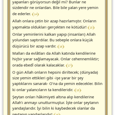
yapanları görüyorsun değil mi? Bunlar ne
sizdendir ne onlardan. Bile bile yalan yere yemin
﴾ 14 ﴿
de ederler.
Allah onlara çetin bir azap hazırlamıştır. Onların
﴾ 15 ﴿
yapmakta oldukları gerçekten ne kötüdür!
Onlar yeminlerini kalkan yapıp (insanları) Allah
yolundan saptırdılar. Bu sebeple onlara küçük
﴾ 16 ﴿
düşürücü bir azap vardır.
Malları da evlâtları da Allah katında kendilerine
hiçbir yarar sağlamayacak. Onlar cehennemliktir;
﴾ 17 ﴿
orada ebedî olarak kalacaklar.
O gün Allah onların hepsini diriltecek; (dünyada)
size yemin ettikleri gibi -işe yarar bir şey
yaptıklarını sanarak- O’na da yemin edecekler. Bilin
﴾ 18 ﴿
ki onlar yalancıların ta kendileridir.
Şeytan onları hâkimiyeti altına alıp kendilerine
Allah’ı anmayı unutturmuştur. İşte onlar şeytanın
yandaşlarıdır. İyi bilin ki kaybedecek olanlar da
﴾ 19 ﴿
şeytanın ­yandaşlarıdır!