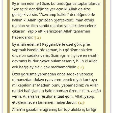
Ey iman edenler! Size, bulunduğunuz toplantılarda
“Yer açın” dendiğinde yer açın ki Allah da size
genişlik versin. “Davranıp kalkın” dendiğinde de
kalkın ki Allah içinizden (gerçekten) iman etmiş
olanları ve ilim sahibi olanları yüksek derecelere
çıkarsın. Yapıp ettiklerinizden Allah tamamen
﴾ 11 ﴿
haberdardır.
Ey iman edenler! Peygamberle özel görüşme
yapmak istediğiniz zaman, bu görüşmenizden
önce bir sadaka verin. Sizin için en iyi ve en nezih
davranış budur. Şayet bulamazsanız, bilin ki Allah
﴾ 12 ﴿
çok bağışlayıcıdır, çok merhametlidir.
Özel görüşme yapmadan önce sadaka verecek
olmanızdan dolayı (ya veremezsek diye) korkuya
mı kapıldınız? Madem bunu yapamadınız ve Allah
da sizi bağışladı, o halde namazı özenle kılın, zekâtı
verin, Allah’a ve resulüne itaat edin. Allah yapıp
﴾ 13 ﴿
ettiklerinizden tamamen haberdardır.
Allah’ın gazabına uğramış bir toplulukla iş birliği