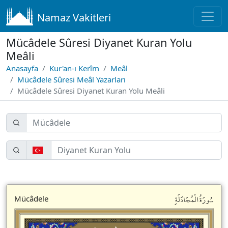
Namaz Vakitleri
Mücâdele Sûresi Diyanet Kuran Yolu
Meâli
Anasayfa
Kur'an-ı Kerîm
Meâl
Mücâdele Sûresi Meâl Yazarları
Mücâdele Sûresi Diyanet Kuran Yolu Meâli
سُورَةُالْمُجَادَلَةِ
Mücâdele