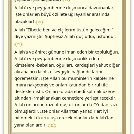
Allah’a ve peygamberine düşmanca davrananlar,
işte onlar en büyük zillete uğrayanlar arasında
﴾ 20 ﴿
olacaklar!
Allah “Elbette ben ve elçilerim üstün geleceğim.”
diye yazmıştır. Şüphesiz Allah güçlüdür, üstündür.
﴾ 21 ﴿
Allah’a ve âhiret gününe iman eden bir topluluğun,
Allah’a ve peygamberine düşmanlık eden
kimselere -babaları, oğulları, kardeşleri yahut diğer
akrabaları da olsa- sevgiyle bağlandıklarını
göremezsin. İşte Allah bu müminlerin kalplerine
imanı nakşetmiş ve onları katından bir ruh ile
desteklemiştir. Onları -orada ebedî kalmak üzere-
altından ırmaklar akan cennetlere yerleştirecektir.
Allah onlardan razı olmuştur, onlar da O’ndan razı
olmuşlardır. İşte onlar Allah’tan yanadırlar; iyi
bilinmeli ki kurtuluşa erecek olanlar da Allah’tan
﴾ 22 ﴿
yana olanlardır!