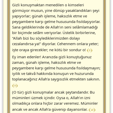
Gizli konuşmaktan menedilen o kimseleri
görmüyor musun, yine dönüp yasaklandıkları şeyi
yapıyorlar; günah işleme, haksızlık etme ve
peygambere karşı gelme hususunda fısıldaşıyorlar.
Sana geldiklerinde de Allah’ın seni selâmlamadığı
bir biçimde selâm veriyorlar. Üstelik birbirlerine,
“Allah bizi bu söylediklerimizden dolayı
cezalandırsa ya!” diyorlar. Cehennem onlara yeter;
﴾ 8 ﴿
işte oraya girecekler; ne kötü bir sondur o!
Ey iman edenler! Aranızda gizli konuştuğunuz
zaman, günah işleme, haksızlık etme ve
peygambere karşı gelme hususunda fısıldaşmayın;
iyilik ve takvâ hakkında konuşun ve huzurunda
toplanacağınız Allah’a saygısızlık etmekten sakının.
﴾ 9 ﴿
(O tür) gizli konuşmalar ancak şeytandandır. Bu
müminleri üzmek içindir. Oysa o, Allah’ın izni
olmadıkça onlara hiçbir zarar veremez. Müminler
﴾ 10 ﴿
ancak ve ancak Allah’a güvenip dayansınlar.