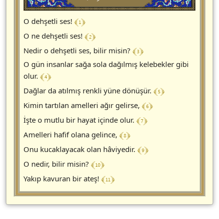
﴾ 1 ﴿
O dehşetli ses!
﴾ 2 ﴿
O ne dehşetli ses!
﴾ 3 ﴿
Nedir o dehşetli ses, bilir misin?
O gün insanlar sağa sola dağılmış kelebekler gibi
﴾ 4 ﴿
olur.
﴾ 5 ﴿
Dağlar da atılmış renkli yüne dönüşür.
﴾ 6 ﴿
Kimin tartılan amelleri ağır gelirse,
﴾ 7 ﴿
İşte o mutlu bir hayat içinde olur.
﴾ 8 ﴿
Amelleri hafif olana gelince,
﴾ 9 ﴿
Onu kucaklayacak olan hâviyedir.
﴾ 10 ﴿
O nedir, bilir misin?
﴾ 11 ﴿
Yakıp kavuran bir ateş!