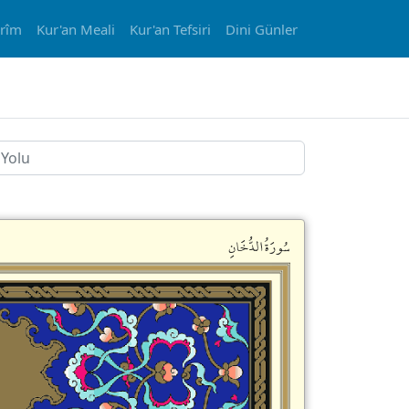
erîm
Kur'an Meali
Kur'an Tefsiri
Dini Günler
سُورَةُالدُّخَانِ