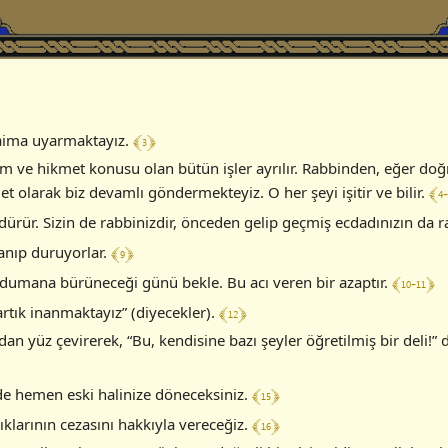
﴾ 3 ﴿
daima uyarmaktayız.
 ve hikmet konusu olan bütün işler ayrılır. Rabbinden, eğer doğru
﴾ 4-
t olarak biz devamlı göndermekteyiz. O her şeyi işitir ve bilir.
dürür. Sizin de rabbinizdir, önceden gelip geçmiş ecdadınızın da r
﴾ 9 ﴿
lanıp duruyorlar.
﴾ 10-11 ﴿
 dumana bürüneceği günü bekle. Bu acı veren bir azaptır.
﴾ 12 ﴿
artık inanmaktayız” (diyecekler).
dan yüz çevirerek, “Bu, kendisine bazı şeyler öğretilmiş bir deli!”
﴾ 15 ﴿
z de hemen eski halinize döneceksiniz.
﴾ 16 ﴿
klarının cezasını hakkıyla vereceğiz.