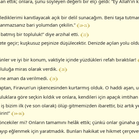
ettik; onlara, şunu söyleyen değerli bir elçi geldi: “Ey Allah’ın ku
lediklerimi kanıtlayacak açık bir delil sunacağım. Beni taşa tutma
﴾ 19-21 ﴿
inanmazsanız bari yolumdan çekilin.”
﴾ 22 ﴿
tmış bir topluluk!” diye arzıhal etti.
ete geçir; kuşkusuz peşinize düşülecektir. Denizde açılan yolu 
﴾
ünler ve iyi bir konum, vaktiyle içinde yüzdükleri refah bıraktılar!
﴾ 28 ﴿
pluluğa miras olarak verdik.
﴾ 29 ﴿
rine aman da verilmedi.
azaptan, Firavun’un işkencesinden kurtarmış olduk. O haddi aşan, ul
luluklara göre seçkin kıldık ve onlara, kendileri için apaçık imtiha
 iş bizim ilk (ve son olarak) ölüp gitmemizden ibarettir, biz artık y
﴾ 34-36 ﴿
irin!”
öncekiler mi? Onların tamamını helâk ettik; çünkü onlar günaha
nayıp eğlenmek için yaratmadık. Bunları hakikat ve hikmet çerçeve