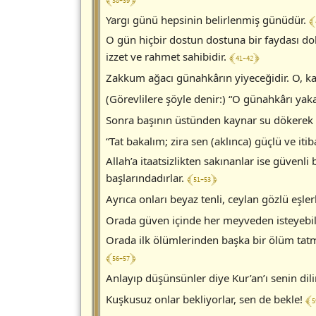
﴾ 
Yargı günü hepsinin belirlenmiş günüdür.
O gün hiçbir dostun dostuna bir faydası d
﴾ 41-42 ﴿
izzet ve rahmet sahibidir.
Zakkum ağacı günahkârın yiyeceğidir. O, kar
(Görevlilere şöyle denir:) “O günahkârı ya
Sonra başının üstünden kaynar su dökerek 
“Tat bakalım; zira sen (aklınca) güçlü ve itib
Allah’a itaatsizlikten sakınanlar ise güvenli 
﴾ 51-53 ﴿
başlarındadırlar.
Ayrıca onları beyaz tenli, ceylan gözlü eşler
Orada güven içinde her meyveden isteyebil
Orada ilk ölümlerinden başka bir ölüm tatm
﴾ 56-57 ﴿
Anlayıp düşünsünler diye Kur’an’ı senin dili
﴾ 5
Kuşkusuz onlar bekliyorlar, sen de bekle!