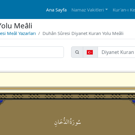
Ana Sayfa
Namaz Vakitleri
Kur'an-ı K
olu Meâli
si Meâl Yazarları
Duhân Sûresi Diyanet Kuran Yolu Meâli
سُورَةُالدُّخَانِ