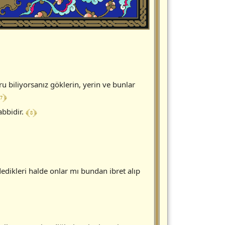
 biliyorsanız göklerin, yerin ve bunlar
7 ﴿
﴾ 8 ﴿
abbidir.
 dedikleri halde onlar mı bundan ibret alıp