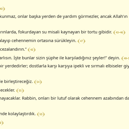
40 ﴿
okunmaz, onlar başka yerden de yardım görmezler, ancak Allah’ın
﴾ 43-46 ﴿
ınlarda, fokurdayan su misali kaynayan bir tortu gibidir.
﴾ 47 ﴿
kalayıp cehennemin ortasına sürükleyin.
﴾ 48 ﴿
cezalandırın.”
﴾ 49-
arlısın. İşte bunlar sizin şüphe ile karşıladığınız şeyler!” deyin.
bir yerdedirler; dostlarla karşı karşıya ipekli ve sırmalı elbiseler 
﴾ 54 ﴿
le birleştireceğiz.
﴾ 55 ﴿
ecekler.
ayacaklar. Rabbin, onları bir lutuf olarak cehennem azabından d
﴾ 58 ﴿
nde kolaylaştırdık.
9 ﴿