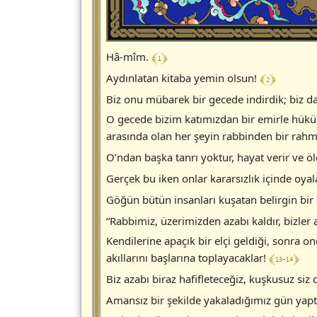
﴾ 1 ﴿
Hâ-mîm.
﴾ 2 ﴿
Aydınlatan kitaba yemin olsun!
Biz onu mübarek bir gecede indirdik; biz 
O gecede bizim katımızdan bir emirle hüküm
arasında olan her şeyin rabbinden bir rahme
O’ndan başka tanrı yoktur, hayat verir ve öl
Gerçek bu iken onlar kararsızlık içinde oya
Göğün bütün insanları kuşatan belirgin bir
“Rabbimiz, üzerimizden azabı kaldır, bizler 
Kendilerine apaçık bir elçi geldiği, sonra on
﴾ 13-14 ﴿
akıllarını başlarına toplayacaklar!
Biz azabı biraz hafifleteceğiz, kuşkusuz si
Amansız bir şekilde yakaladığımız gün yaptı