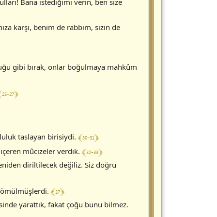
lları! Bana istediğimi verin, ben size
nıza karşı, benim de rabbim, sizin de
olduğu gibi bırak, onlar boğulmaya mahkûm
 25-27 ﴿
﴾ 30-31 ﴿
uluk taslayan birisiydi.
﴾ 32-33 ﴿
n içeren mûcizeler verdik.
eniden diriltilecek değiliz. Siz doğru
﴾ 37 ﴿
 gömülmüşlerdi.
sinde yarattık, fakat çoğu bunu bilmez.