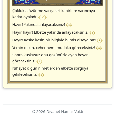
Çoklukla övünme yarışı sizi kabirlere varıncaya
﴾ 1-2 ﴿
kadar oyaladı.
﴾ 3 ﴿
Hayır! Yakında anlayacaksınız!
﴾ 4 ﴿
Hayır hayır! Elbette yakında anlayacaksınız.
﴾ 5 ﴿
Hayır! Keşke kesin bir bilgiyle bilmiş olsaydınız!
﴾ 6 ﴿
Yemin olsun, cehennemi mutlaka göreceksiniz!
Sonra kuşkusuz onu gözünüzle ayan beyan
﴾ 7 ﴿
göreceksiniz.
Nihayet o gün nimetlerden elbette sorguya
﴾ 8 ﴿
çekileceksiniz.
© 2026 Diyanet Namaz Vakti