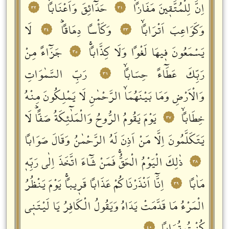
اِنَّ لِلْمُتَّقٖينَ مَفَازاًۙ
حَدَٓائِقَ وَاَعْنَاباًۙ
٣٢
٣١
وَكَوَاعِبَ اَتْرَاباًۙ
وَكَأْساً دِهَاقاًؕ
لَا
٣٤
٣٣
يَسْمَعُونَ فٖيهَا لَغْواً وَلَا كِذَّاباًۚ
جَزَٓاءً مِنْ
٣٥
رَبِّكَ عَطَٓاءً حِسَاباًۙ
رَبِّ السَّمٰوَاتِ
٣٦
وَالْاَرْضِ وَمَا بَيْنَهُمَاۙ الرَّحْمٰنِ لَا يَمْلِكُونَ مِنْهُ
خِطَاباًۙ
يَوْمَ يَقُومُ الرُّوحُ وَالْمَلٰٓئِكَةُ صَفاًّؕ لَا
٣٧
يَتَكَلَّمُونَ اِلَّا مَنْ اَذِنَ لَهُ الرَّحْمٰنُ وَقَالَ صَوَاباً
ذٰلِكَ الْيَوْمُ الْحَقُّۚ فَمَنْ شَٓاءَ اتَّخَذَ اِلٰى رَبِّهٖ
٣٨
مَاٰباً
اِنَّٓا اَنْذَرْنَاكُمْ عَذَاباً قَرٖيباًۚ يَوْمَ يَنْظُرُ
٣٩
الْمَرْءُ مَا قَدَّمَتْ يَدَاهُ وَيَقُولُ الْكَافِرُ يَا لَيْتَنٖي
٤٠