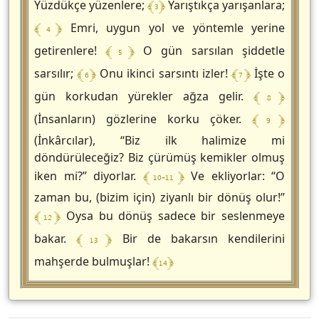
﴾ 3 ﴿
Yüzdükçe yüzenlere;
Yarıştıkça yarışanlara;
﴾ 4 ﴿
Emri, uygun yol ve yöntemle yerine
﴾ 5 ﴿
getirenlere!
O gün sarsılan şiddetle
﴾ 6 ﴿
﴾ 7 ﴿
sarsılır;
Onu ikinci sarsıntı izler!
İşte o
﴾ 8 ﴿
gün korkudan yürekler ağza gelir.
﴾ 9 ﴿
(İnsanların) gözlerine korku çöker.
(İnkârcılar), “Biz ilk halimize mi
döndürüleceğiz? Biz çürümüş kemikler olmuş
﴾ 10-11 ﴿
iken mi?” diyorlar.
Ve ekliyorlar: “O
zaman bu, (bizim için) ziyanlı bir dönüş olur!”
﴾ 12 ﴿
Oysa bu dönüş sadece bir seslenmeye
﴾ 13 ﴿
bakar.
Bir de bakarsın kendilerini
﴾ 14 ﴿
mahşerde bulmuşlar!