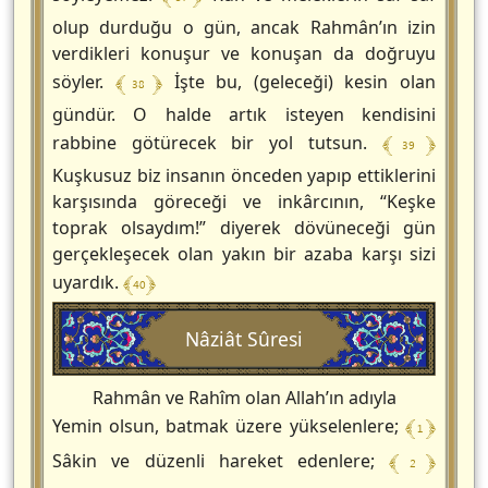
olup durduğu o gün, ancak Rahmân’ın izin
verdikleri konuşur ve konuşan da doğruyu
﴾ 38 ﴿
söyler.
İşte bu, (geleceği) kesin olan
gündür. O halde artık isteyen kendisini
﴾ 39 ﴿
rabbine götürecek bir yol tutsun.
Kuşkusuz biz insanın önceden yapıp ettiklerini
karşısında göreceği ve inkârcının, “Keşke
toprak olsaydım!” diyerek dövüneceği gün
gerçekleşecek olan yakın bir azaba karşı sizi
﴾ 40 ﴿
uyardık.
Nâziât Sûresi
Rahmân ve Rahîm olan Allah’ın adıyla
﴾ 1 ﴿
Yemin olsun, batmak üzere yükselenlere;
﴾ 2 ﴿
Sâkin ve düzenli hareket edenlere;