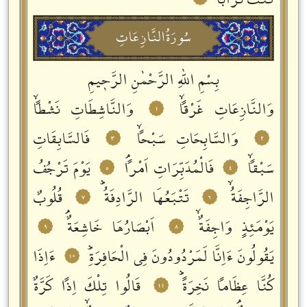
كُنْتُ تُرَاباً
سُورَةُالنَّازِعَاتِ
بِسْمِ اللّٰهِ الرَّحْمٰنِ الرَّحٖيمِ
وَالنَّازِعَاتِ غَرْقاًۙ
وَالنَّاشِطَاتِ نَشْطاًۙ
١
وَالسَّابِحَاتِ سَبْحاًۙ
فَالسَّابِقَاتِ
٣
٢
سَبْقاًۙ
فَالْمُدَبِّرَاتِ اَمْراًۘ
يَوْمَ تَرْجُفُ
٥
٤
الرَّاجِفَةُۙ
تَتْبَعُهَا الرَّادِفَةُؕ
قُلُوبٌ
٧
٦
يَوْمَئِذٍ وَاجِفَةٌۙ
اَبْصَارُهَا خَاشِعَةٌۘ
٩
٨
يَقُولُونَ ءَاِنَّا لَمَرْدُودُونَ فِي الْحَافِرَةِؕ
ءَاِذَا
١٠
كُنَّا عِظَاماً نَخِرَةًؕ
قَالُوا تِلْكَ اِذاً كَرَّةٌ
١١