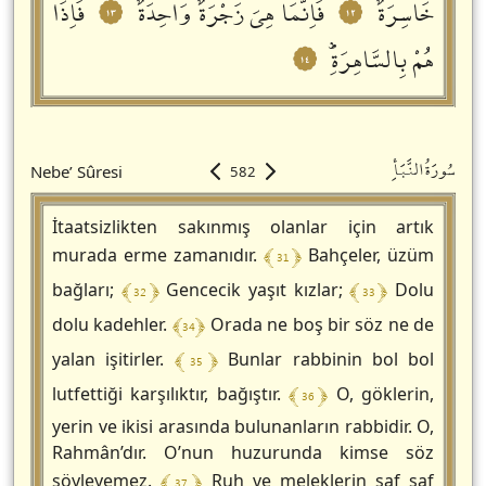
خَاسِرَةٌۘ
فَاِنَّمَا هِيَ زَجْرَةٌ وَاحِدَةٌۙ
فَاِذَا
١٣
١٢
هُمْ بِالسَّاهِرَةِؕ
١٤
سُورَةُالنَّبَأِ
Nebe’ Sûresi
582
İtaatsizlikten sakınmış olanlar için artık
﴾ 31 ﴿
murada erme zamanıdır.
Bahçeler, üzüm
﴾ 32 ﴿
﴾ 33 ﴿
bağları;
Gencecik yaşıt kızlar;
Dolu
﴾ 34 ﴿
dolu kadehler.
Orada ne boş bir söz ne de
﴾ 35 ﴿
yalan işitirler.
Bunlar rabbinin bol bol
﴾ 36 ﴿
lutfettiği karşılıktır, bağıştır.
O, göklerin,
yerin ve ikisi arasında bulunanların rabbidir. O,
Rahmân’dır. O’nun huzurunda kimse söz
﴾ 37 ﴿
söyleyemez.
Ruh ve meleklerin saf saf