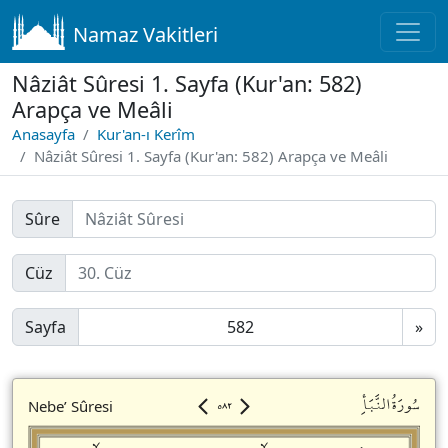
Namaz Vakitleri
Nâziât Sûresi 1. Sayfa (Kur'an: 582)
Arapça ve Meâli
Anasayfa
Kur'an-ı Kerîm
Nâziât Sûresi 1. Sayfa (Kur'an: 582) Arapça ve Meâli
Sûre
Cüz
Sayfa
»
٥٨٢
سُورَةُالنَّبَأِ
Nebe’ Sûresi