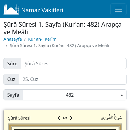
Namaz Vakitleri
Şûrâ Sûresi 1. Sayfa (Kur'an: 482) Arapça
ve Meâli
Anasayfa
Kur'an-ı Kerîm
Şûrâ Sûresi 1. Sayfa (Kur'an: 482) Arapça ve Meâli
Sûre
Cüz
Sayfa
»
٤٨٢
سُورَةُالشُّورٰى
Şûrâ Sûresi