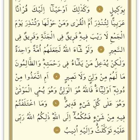
بِوَكٖيلٍ
وَكَذٰلِكَ اَوْحَيْنَٓا اِلَيْكَ قُرْاٰناً
٦
عَرَبِياًّ لِتُنْذِرَ اُمَّ الْقُرٰى وَمَنْ حَوْلَهَا وَتُنْذِرَ يَوْمَ
الْجَمْعِ لَا رَيْبَ فٖيهِؕ فَرٖيقٌ فِي الْجَنَّةِ وَفَرٖيقٌ فِي
السَّعٖيرِ
وَلَوْ شَٓاءَ اللّٰهُ لَجَعَلَهُمْ اُمَّةً وَاحِدَةً
٧
وَلٰكِنْ يُدْخِلُ مَنْ يَشَٓاءُ فٖي رَحْمَتِهٖؕ وَالظَّالِمُونَ
مَا لَهُمْ مِنْ وَلِيٍّ وَلَا نَصٖيرٍ
اَمِ اتَّخَذُوا مِنْ
٨
دُونِهٖٓ اَوْلِيَٓاءَۚ فَاللّٰهُ هُوَ الْوَلِيُّ وَهُوَ يُحْـيِ الْمَوْتٰىؗ
وَهُوَ عَلٰى كُلِّ شَيْءٍ قَدٖيرٌࣖ
وَمَا اخْتَلَفْتُمْ
٩
فٖيهِ مِنْ شَيْءٍ فَحُكْمُهُٓ اِلَى اللّٰهِؕ ذٰلِكُمُ اللّٰهُ رَبّٖي
عَلَيْهِ تَوَكَّلْتُࣗ وَاِلَيْهِ اُنٖيبُ
١٠