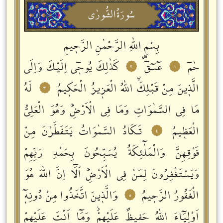
سُورَةُالشُّورٰى
بِسْمِ اللّٰهِ الرَّحْمٰنِ الرَّحٖيمِ
حٰمٓ
عٓسٓقٓࣞ
كَذٰلِكَ يُوحٖٓي اِلَيْكَ وَاِلَى
٢
١
الَّذٖينَ مِنْ قَبْلِكَۙ اللّٰهُ الْعَزٖيزُ الْحَكٖيمُ
لَهُ
٣
مَا فِي السَّمٰوَاتِ وَمَا فِي الْاَرْضِؕ وَهُوَ الْعَلِيُّ
الْعَظٖيمُ
تَكَادُ السَّمٰوَاتُ يَتَفَطَّرْنَ مِنْ
٤
فَوْقِهِنَّ وَالْمَلٰٓئِكَةُ يُسَبِّحُونَ بِحَمْدِ رَبِّهِمْ
وَيَسْتَغْفِرُونَ لِمَنْ فِي الْاَرْضِؕ اَلَٓا اِنَّ اللّٰهَ هُوَ
الْغَفُورُ الرَّحٖيمُ
وَالَّذٖينَ اتَّخَذُوا مِنْ دُونِهٖٓ
٥
اَوْلِيَٓاءَ اللّٰهُ حَفٖيظٌ عَلَيْهِمْؗ وَمَٓا اَنْتَ عَلَيْهِمْ