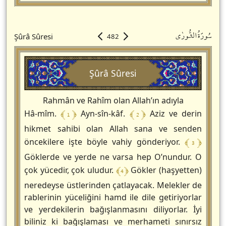
سُورَةُالشُّورٰى
Şûrâ Sûresi
482
Şûrâ Sûresi
Rahmân ve Rahîm olan Allah’ın adıyla
﴾ 1 ﴿
﴾ 2 ﴿
Hâ-mîm.
Ayn-sîn-kâf.
Aziz ve derin
hikmet sahibi olan Allah sana ve senden
﴾ 3 ﴿
öncekilere işte böyle vahiy gönderiyor.
Göklerde ve yerde ne varsa hep O’nundur. O
﴾ 4 ﴿
çok yücedir, çok uludur.
Gökler (haşyetten)
neredeyse üstlerinden çatlayacak. Melekler de
rablerinin yüceliğini hamd ile dile getiriyorlar
ve yerdekilerin bağışlanmasını diliyorlar. İyi
biliniz ki bağışlaması ve merhameti sınırsız