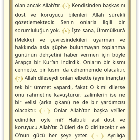
﴾ 5 ﴿
olan ancak Allah’tır.
Kendisinden başkasını
dost ve koruyucu bilenleri Allah sürekli
gözetlemektedir. Senin onlarla ilgili bir
﴾ 6 ﴿
sorumluluğun yok.
İşte sana, Ümmülkurâ
(Mekke) ve çevresindekileri uyarman ve
hakkında asla şüphe bulunmayan toplanma
gününün dehşetini haber vermen için böyle
Arapça bir Kur’an indirdik. Onların bir kısmı
cennette, bir kısmı da cehennemde olacaktır.
﴾ 7 ﴿
Allah dileseydi onları elbette (aynı inançta)
tek bir ümmet yapardı, fakat O kimi dilerse
onu rahmetine kavuşturur; zalimlerin ise ne
bir velisi (arka çıkanı) ne de bir yardımcısı
﴾ 8 ﴿
olacaktır.
Onlar Allah’tan başka velîler
edindiler öyle mi? Halbuki asıl dost ve
koruyucu Allah’tır. Ölüleri de O diriltecektir ve
﴾ 9 ﴿
O’nun gücü her şeye yeter.
Ayrılığa