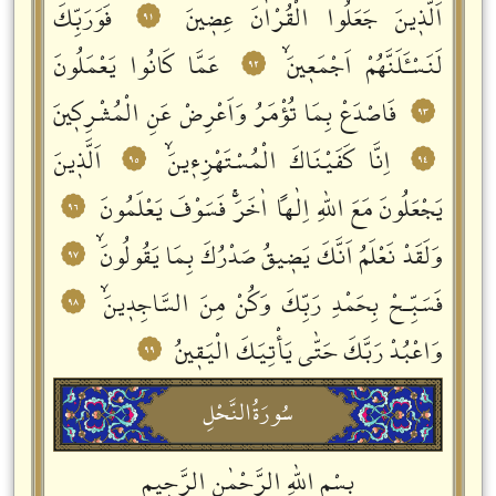
اَلَّذٖينَ جَعَلُوا الْقُرْاٰنَ عِضٖينَ
فَوَرَبِّكَ
٩١
لَنَسْـَٔلَنَّهُمْ اَجْمَعٖينَۙ
عَمَّا كَانُوا يَعْمَلُونَ
٩٢
فَاصْدَعْ بِمَا تُؤْمَرُ وَاَعْرِضْ عَنِ الْمُشْرِكٖينَ
٩٣
اِنَّا كَفَيْنَاكَ الْمُسْتَهْزِءٖينَۙ
اَلَّذٖينَ
٩٥
٩٤
يَجْعَلُونَ مَعَ اللّٰهِ اِلٰهاً اٰخَرَۚ فَسَوْفَ يَعْلَمُونَ
٩٦
وَلَقَدْ نَعْلَمُ اَنَّكَ يَضٖيقُ صَدْرُكَ بِمَا يَقُولُونَۙ
٩٧
فَسَبِّـحْ بِحَمْدِ رَبِّكَ وَكُنْ مِنَ السَّاجِدٖينَۙ
٩٨
وَاعْبُدْ رَبَّكَ حَتّٰى يَأْتِيَكَ الْيَقٖينُ
٩٩
سُورَةُالنَّحْلِ
بِسْمِ اللّٰهِ الرَّحْمٰنِ الرَّحٖيمِ