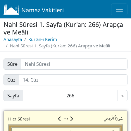
Namaz Vakitleri
Nahl Sûresi 1. Sayfa (Kur'an: 266) Arapça
ve Meâli
Anasayfa
Kur'an-ı Kerîm
Nahl Sûresi 1. Sayfa (Kur'an: 266) Arapça ve Meâli
Sûre
Cüz
Sayfa
»
٢٦٦
سُورَةُالْحِجْرِ
Hicr Sûresi