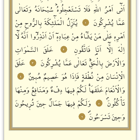
اَتٰٓى اَمْرُ اللّٰهِ فَلَا تَسْتَعْجِلُوهُؕ سُبْحَانَهُ وَتَعَالٰى
عَمَّا يُشْرِكُونَ
يُنَزِّلُ الْمَلٰٓئِكَةَ بِالرُّوحِ مِنْ
١
اَمْرِهٖ عَلٰى مَنْ يَشَٓاءُ مِنْ عِبَادِهٖٓ اَنْ اَنْذِرُٓوا اَنَّهُ لَٓا
اِلٰهَ اِلَّٓا اَنَا۬ فَاتَّقُونِ
خَلَقَ السَّمٰوَاتِ
٢
وَالْاَرْضَ بِالْحَقِّؕ تَعَالٰى عَمَّا يُشْرِكُونَ
خَلَقَ
٣
الْاِنْسَانَ مِنْ نُطْفَةٍ فَاِذَا هُوَ خَصٖيمٌ مُبٖينٌ
٤
وَالْاَنْعَامَ خَلَقَهَاۚ لَكُمْ فٖيهَا دِفْءٌ وَمَنَافِعُ وَمِنْهَا
تَأْكُلُونَࣕ
وَلَكُمْ فٖيهَا جَمَالٌ حٖينَ تُرٖيحُونَ
٥
وَحٖينَ تَسْرَحُونَࣕ
٦