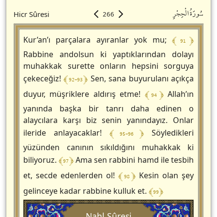
سُورَةُالْحِجْرِ
Hicr Sûresi
266
﴾ 91 ﴿
Kur’an’ı parçalara ayıranlar yok mu;
Rabbine andolsun ki yaptıklarından dolayı
muhakkak surette onların hepsini sorguya
﴾ 92-93 ﴿
çekeceğiz!
Sen, sana buyurulanı açıkça
﴾ 94 ﴿
duyur, müşriklere aldırış etme!
Allah’ın
yanında başka bir tanrı daha edinen o
alaycılara karşı biz senin yanındayız. Onlar
﴾ 95-96 ﴿
ileride anlayacaklar!
Söyledikleri
yüzünden canının sıkıldığını muhakkak ki
﴾ 97 ﴿
biliyoruz.
Ama sen rabbini hamd ile tesbih
﴾ 98 ﴿
et, secde edenlerden ol!
Kesin olan şey
﴾ 99 ﴿
gelinceye kadar rabbine kulluk et.
Nahl Sûresi