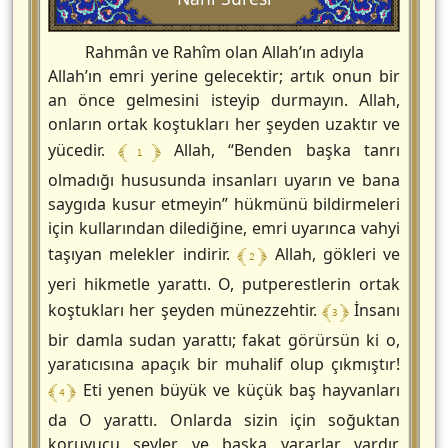
Rahmân ve Rahîm olan Allah’ın adıyla
Allah’ın emri yerine gelecektir; artık onun bir
an önce gelmesini isteyip durmayın. Allah,
onların ortak koştukları her şeyden uzaktır ve
﴾ 1 ﴿
yücedir.
Allah, “Benden başka tanrı
olmadığı hususunda insanları uyarın ve bana
saygıda kusur etmeyin” hükmünü bildirmeleri
için kullarından dilediğine, emri uyarınca vahyi
﴾ 2 ﴿
taşıyan melekler indirir.
Allah, gökleri ve
yeri hikmetle yarattı. O, putperestlerin ortak
﴾ 3 ﴿
koştukları her şeyden münezzehtir.
İnsanı
bir damla sudan yarattı; fakat görürsün ki o,
yaratıcısına apaçık bir muhalif olup çıkmıştır!
﴾ 4 ﴿
Eti yenen büyük ve küçük baş hayvanları
da O yarattı. Onlarda sizin için soğuktan
koruyucu şeyler ve başka yararlar vardır,