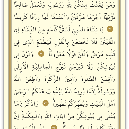
وَمَنْ يَقْنُتْ مِنْكُنَّ لِلّٰهِ وَرَسُولِهٖ وَتَعْمَلْ صَالِحاً
نُؤْتِهَٓا اَجْرَهَا مَرَّتَيْنِۙ وَاَعْتَدْنَا لَهَا رِزْقاً كَرٖيماً
يَا نِسَٓاءَ النَّبِيِّ لَسْتُنَّ كَاَحَدٍ مِنَ النِّسَٓاءِ اِنِ
٣١
اتَّقَيْتُنَّ فَلَا تَخْضَعْنَ بِالْقَوْلِ فَيَطْمَعَ الَّذٖي فٖي
قَلْبِهٖ مَرَضٌ وَقُلْنَ قَوْلاً مَعْرُوفاًۚ
وَقَرْنَ فٖي
٣٢
بُيُوتِكُنَّ وَلَا تَبَرَّجْنَ تَبَرُّجَ الْجَاهِلِيَّةِ الْاُو۫لٰى
وَاَقِمْنَ الصَّلٰوةَ وَاٰتٖينَ الزَّكٰوةَ وَاَطِعْنَ اللّٰهَ
وَرَسُولَهُؕ اِنَّمَا يُرٖيدُ اللّٰهُ لِيُذْهِبَ عَنْكُمُ الرِّجْسَ
اَهْلَ الْبَيْتِ وَيُطَهِّرَكُمْ تَطْهٖيراًۚ
وَاذْكُرْنَ مَا
٣٣
يُتْلٰى فٖي بُيُوتِكُنَّ مِنْ اٰيَاتِ اللّٰهِ وَالْحِكْمَةِؕ اِنَّ
٣٤