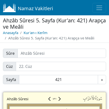
Namaz Vakitleri
Ahzâb Sûresi 5. Sayfa (Kur'an: 421) Arapça
ve Meâli
Anasayfa
Kur'an-ı Kerîm
Ahzâb Sûresi 5. Sayfa (Kur'an: 421) Arapça ve Meâli
Sûre
Cüz
Sayfa
»
٤٢١
سُورَةُالْاَحْزَابِ
Ahzâb Sûresi