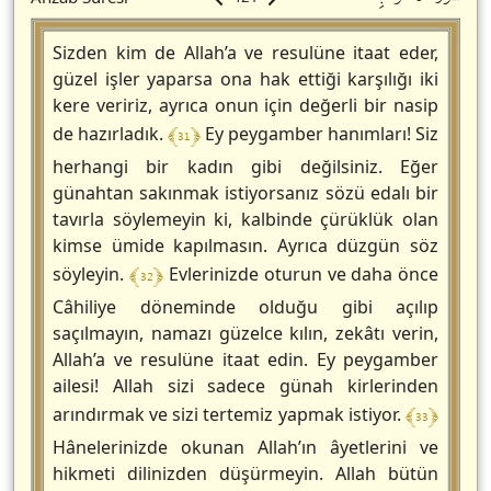
Sizden kim de Allah’a ve resulüne itaat eder,
güzel işler yaparsa ona hak ettiği karşılığı iki
kere veririz, ayrıca onun için değerli bir nasip
﴾ 31 ﴿
de hazırladık.
Ey peygamber hanımları! Siz
herhangi bir kadın gibi değilsiniz. Eğer
günahtan sakınmak istiyorsanız sözü edalı bir
tavırla söylemeyin ki, kalbinde çürüklük olan
kimse ümide kapılmasın. Ayrıca düzgün söz
﴾ 32 ﴿
söyleyin.
Evlerinizde oturun ve daha önce
Câhiliye döneminde olduğu gibi açılıp
saçılmayın, namazı güzelce kılın, zekâtı verin,
Allah’a ve resulüne itaat edin. Ey peygamber
ailesi! Allah sizi sadece günah kirlerinden
﴾ 33 ﴿
arındırmak ve sizi tertemiz yapmak istiyor.
Hânelerinizde okunan Allah’ın âyetlerini ve
hikmeti dilinizden düşürmeyin. Allah bütün