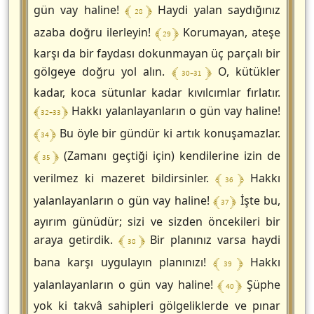
﴾ 28 ﴿
gün vay haline!
Haydi yalan saydığınız
﴾ 29 ﴿
azaba doğru ilerleyin!
Korumayan, ateşe
karşı da bir faydası dokunmayan üç parçalı bir
﴾ 30-31 ﴿
gölgeye doğru yol alın.
O, kütükler
kadar, koca sütunlar kadar kıvılcımlar fırlatır.
﴾ 32-33 ﴿
Hakkı yalanlayanların o gün vay haline!
﴾ 34 ﴿
Bu öyle bir gündür ki artık konuşamazlar.
﴾ 35 ﴿
(Zamanı geçtiği için) kendilerine izin de
﴾ 36 ﴿
verilmez ki mazeret bildirsinler.
Hakkı
﴾ 37 ﴿
yalanlayanların o gün vay haline!
İşte bu,
ayırım günüdür; sizi ve sizden öncekileri bir
﴾ 38 ﴿
araya getirdik.
Bir planınız varsa haydi
﴾ 39 ﴿
bana karşı uygulayın planınızı!
Hakkı
﴾ 40 ﴿
yalanlayanların o gün vay haline!
Şüphe
yok ki takvâ sahipleri gölgeliklerde ve pınar