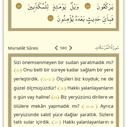
يَرْكَعُونَ
وَيْلٌ يَوْمَئِذٍ لِلْمُكَذِّبٖينَ
٤٩
٤٨
فَبِاَيِّ حَدٖيثٍ بَعْدَهُ يُؤْمِنُونَ
٥٠
سُورَةُالْمُرْسَلَاتِ
Mürselât Sûresi
580
Sizi önemsenmeyen bir sudan yaratmadık mı?
﴾ 20 ﴿
Onu belli bir süreye kadar sağlam bir yere
﴾ 21-22 ﴿
yerleştirdik.
Ölçüleri biz koyduk; ne de
﴾ 23 ﴿
güzel ölçmüşüzdür!
Hakkı yalanlayanların
﴾ 24 ﴿
o gün vay haline!
Biz yeryüzünü dirilere ve
﴾ 25-26 ﴿
ölülere mekân yapmadık mı?
Ayrıca
yeryüzünde sabit yüce dağlar yarattık. Sizlere
﴾ 27 ﴿
tatlı sular içirdik.
Hakkı yalanlayanların o