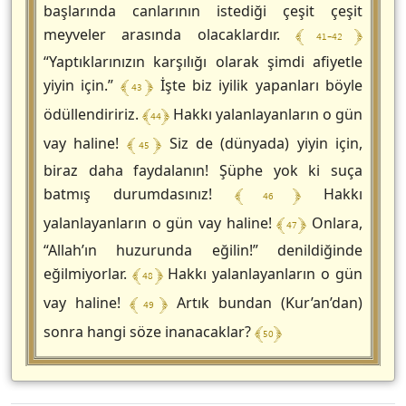
başlarında canlarının istediği çeşit çeşit
﴾ 41-42 ﴿
meyveler arasında olacaklardır.
“Yaptıklarınızın karşılığı olarak şimdi afiyetle
﴾ 43 ﴿
yiyin için.”
İşte biz iyilik yapanları böyle
﴾ 44 ﴿
ödüllendiririz.
Hakkı yalanlayanların o gün
﴾ 45 ﴿
vay haline!
Siz de (dünyada) yiyin için,
biraz daha faydalanın! Şüphe yok ki suça
﴾ 46 ﴿
batmış durumdasınız!
Hakkı
﴾ 47 ﴿
yalanlayanların o gün vay haline!
Onlara,
“Allah’ın huzurunda eğilin!” denildiğinde
﴾ 48 ﴿
eğilmiyorlar.
Hakkı yalanlayanların o gün
﴾ 49 ﴿
vay haline!
Artık bundan (Kur’an’dan)
﴾ 50 ﴿
sonra hangi söze inanacaklar?