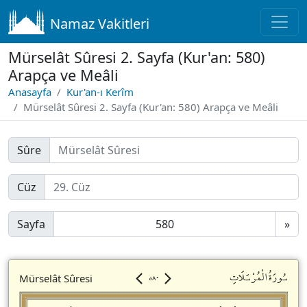
Namaz Vakitleri
Mürselât Sûresi 2. Sayfa (Kur'an: 580)
Arapça ve Meâli
Anasayfa
Kur'an-ı Kerîm
Mürselât Sûresi 2. Sayfa (Kur'an: 580) Arapça ve Meâli
Sûre
Cüz
Sayfa
»
٥٨٠
سُورَةُالْمُرْسَلَاتِ
Mürselât Sûresi