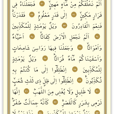
اَلَمْ نَخْلُقْكُمْ مِنْ مَٓاءٍ مَهٖينٍۙ
فَجَعَلْنَاهُ فٖي
٢٠
قَرَارٍ مَكٖينٍۙ
اِلٰى قَدَرٍ مَعْلُومٍۙ
فَقَدَرْنَاࣗ
٢٢
٢١
فَنِعْمَ الْقَادِرُونَ
وَيْلٌ يَوْمَئِذٍ لِلْمُكَذِّبٖينَ
٢٣
اَلَمْ نَجْعَلِ الْاَرْضَ كِفَاتاًۙ
اَحْيَٓاءً
٢٥
٢٤
وَاَمْوَاتاًۙ
وَجَعَلْنَا فٖيهَا رَوَاسِيَ شَامِخَاتٍ
٢٦
وَاَسْقَيْنَاكُمْ مَٓاءً فُرَاتاًؕ
وَيْلٌ يَوْمَئِذٍ
٢٧
لِلْمُكَذِّبٖينَ
اِنْطَلِقُٓوا اِلٰى مَا كُنْتُمْ بِهٖ
٢٨
تُكَذِّبُونَۚ
اِنْطَلِقُٓوا اِلٰى ظِلٍّ ذٖي ثَلٰثِ شُعَبٍۙ
٢٩
لَا ظَلٖيلٍ وَلَا يُغْنٖي مِنَ اللَّهَبِؕ
اِنَّهَا
٣١
٣٠
تَرْمٖي بِشَرَرٍ كَالْقَصْرِۚ
كَاَنَّهُ جِمَالَتٌ صُفْرٌؕ
٣٢
٣٤
٣٣