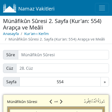
Namaz Vakitleri
Münâfikûn Sûresi 2. Sayfa (Kur'an: 554)
Arapça ve Meâli
Anasayfa
Kur'an-ı Kerîm
Münâfikûn Sûresi 2. Sayfa (Kur'an: 554) Arapça ve Meâli
Sûre
Cüz
Sayfa
»
٥٥٤
سُورَةُالْمُنَافِقُونَ
Münâfikûn Sûresi