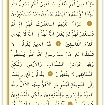
وَاِذَا قٖيلَ لَهُمْ تَعَالَوْا يَسْتَغْفِرْ لَكُمْ رَسُولُ اللّٰهِ
لَـوَّوْا رُؤُ۫سَهُمْ وَرَاَيْتَهُمْ يَصُدُّونَ وَهُمْ مُسْتَكْبِرُونَ
سَوَٓاءٌ عَلَيْهِمْ اَسْتَغْفَرْتَ لَهُمْ اَمْ لَمْ
٥
تَسْتَغْفِرْ لَهُمْؕ لَنْ يَغْفِرَ اللّٰهُ لَهُمْؕ اِنَّ اللّٰهَ لَا يَهْدِي
الْقَوْمَ الْفَاسِقٖينَ
هُمُ الَّذٖينَ يَقُولُونَ لَا
٦
تُنْفِقُوا عَلٰى مَنْ عِنْدَ رَسُولِ اللّٰهِ حَتّٰى يَنْفَضُّواؕ
وَلِلّٰهِ خَزَٓائِنُ السَّمٰوَاتِ وَالْاَرْضِ وَلٰكِنَّ
الْمُنَافِقٖينَ لَا يَفْقَهُونَ
يَقُولُونَ لَئِنْ رَجَعْنَٓا
٧
اِلَى الْمَدٖينَةِ لَيُخْرِجَنَّ الْاَعَزُّ مِنْهَا الْاَذَلَّؕ وَلِلّٰهِ
الْعِزَّةُ وَلِرَسُولِهٖ وَلِلْمُؤْمِنٖينَ وَلٰكِنَّ الْمُنَافِقٖينَ
٨