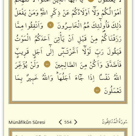
لَا يَعْلَمُونَࣖ
يَٓا اَيُّهَا الَّذٖينَ اٰمَنُوا لَا تُلْهِكُمْ
اَمْوَالُكُمْ وَلَٓا اَوْلَادُكُمْ عَنْ ذِكْرِ اللّٰهِۚ وَمَنْ يَفْعَلْ
ذٰلِكَ فَاُو۬لٰٓئِكَ هُمُ الْخَاسِرُونَ
وَاَنْفِقُوا مِمَّا
٩
رَزَقْنَاكُمْ مِنْ قَبْلِ اَنْ يَأْتِيَ اَحَدَكُمُ الْمَوْتُ
فَيَقُولَ رَبِّ لَوْلَٓا اَخَّرْتَـنٖٓي اِلٰٓى اَجَلٍ قَرٖيبٍۙ
فَاَصَّدَّقَ وَاَكُنْ مِنَ الصَّالِحٖينَ
وَلَنْ يُؤَخِّرَ
١٠
اللّٰهُ نَفْساً اِذَا جَٓاءَ اَجَلُهَاؕ وَاللّٰهُ خَبٖيرٌ بِمَا
تَعْمَلُونَ
١١
سُورَةُالْمُنَافِقُونَ
Münâfikûn Sûresi
554