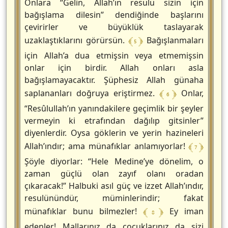
Onlara “Gelin, Allah’ın resulü sizin için
bağışlama dilesin” dendiğinde başlarını
çevirirler ve büyüklük taslayarak
﴾ 5 ﴿
uzaklaştıklarını görürsün.
Bağışlanmaları
için Allah’a dua etmişsin veya etmemişsin
onlar için birdir. Allah onları asla
bağışlamayacaktır. Şüphesiz Allah günaha
﴾ 6 ﴿
saplananları doğruya eriştirmez.
Onlar,
“Resûlullah’ın yanındakilere geçimlik bir şeyler
vermeyin ki etrafından dağılıp gitsinler”
diyenlerdir. Oysa göklerin ve yerin hazineleri
﴾ 7 ﴿
Allah’ındır; ama münafıklar anlamıyorlar!
Şöyle diyorlar: “Hele Medine’ye dönelim, o
zaman güçlü olan zayıf olanı oradan
çıkaracak!” Halbuki asıl güç ve izzet Allah’ındır,
resulünündür, müminlerindir; fakat
﴾ 8 ﴿
münafıklar bunu bilmezler!
Ey iman
edenler! Mallarınız da çocuklarınız da sizi