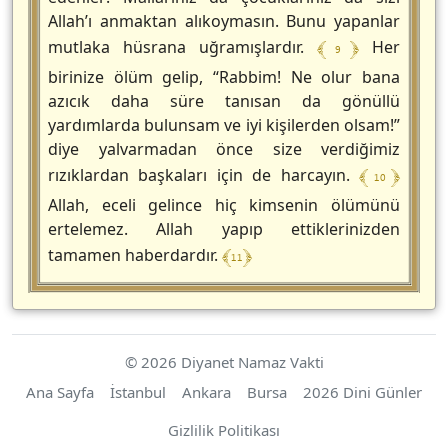
Allah’ı anmaktan alıkoymasın. Bunu yapanlar
﴾ 9 ﴿
mutlaka hüsrana uğramışlardır.
Her
birinize ölüm gelip, “Rabbim! Ne olur bana
azıcık daha süre tanısan da gönüllü
yardımlarda bulunsam ve iyi kişilerden olsam!”
diye yalvarmadan önce size verdiğimiz
﴾ 10 ﴿
rızıklardan başkaları için de harcayın.
Allah, eceli gelince hiç kimsenin ölümünü
ertelemez. Allah yapıp ettiklerinizden
﴾ 11 ﴿
tamamen haberdardır.
© 2026 Diyanet Namaz Vakti
Ana Sayfa
İstanbul
Ankara
Bursa
2026 Dini Günler
Gizlilik Politikası