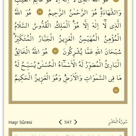
هُوَ اللّٰهُ الَّذٖي لَٓا اِلٰهَ اِلَّا هُوَۚ عَالِمُ الْغَيْبِ
وَالشَّهَادَةِۚ هُوَ الرَّحْمٰنُ الرَّحٖيمُ
هُوَ اللّٰهُ
٢٢
الَّذٖي لَٓا اِلٰهَ اِلَّا هُوَۚ اَلْمَلِكُ الْقُدُّوسُ السَّلَامُ
الْمُؤْمِنُ الْمُهَيْمِنُ الْعَزٖيزُ الْجَبَّارُ الْمُتَكَبِّرُؕ
سُبْحَانَ اللّٰهِ عَمَّا يُشْرِكُونَ
هُوَ اللّٰهُ الْخَالِقُ
٢٣
الْبَارِئُ الْمُصَوِّرُ لَهُ الْاَسْمَٓاءُ الْحُسْنٰىؕ يُسَبِّـحُ لَهُ
مَا فِي السَّمٰوَاتِ وَالْاَرْضِۚ وَهُوَ الْعَزٖيزُ الْحَكٖيمُ
٢٤
سُورَةُالْحَشْرِ
Haşr Sûresi
547