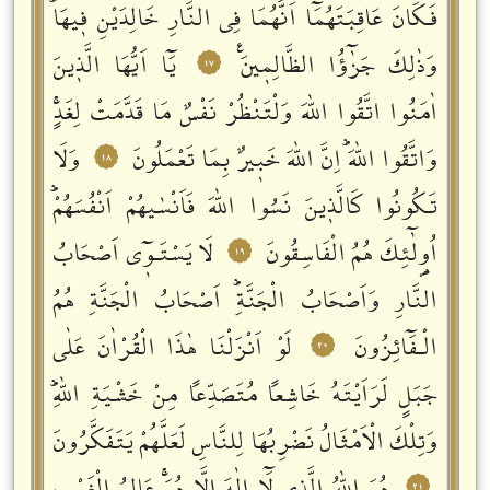
فَكَانَ عَاقِبَتَهُمَٓا اَنَّهُمَا فِي النَّارِ خَالِدَيْنِ فٖيهَاؕ
وَذٰلِكَ جَزٰٓؤُا الظَّالِمٖينَࣖ
يَٓا اَيُّهَا الَّذٖينَ
١٧
اٰمَنُوا اتَّقُوا اللّٰهَ وَلْتَنْظُرْ نَفْسٌ مَا قَدَّمَتْ لِغَدٍۚ
وَاتَّقُوا اللّٰهَؕ اِنَّ اللّٰهَ خَبٖيرٌ بِمَا تَعْمَلُونَ
وَلَا
١٨
تَكُونُوا كَالَّذٖينَ نَسُوا اللّٰهَ فَاَنْسٰيهُمْ اَنْفُسَهُمْؕ
اُو۬لٰٓئِكَ هُمُ الْفَاسِقُونَ
لَا يَسْتَـوٖٓي اَصْحَابُ
١٩
النَّارِ وَاَصْحَابُ الْجَنَّةِؕ اَصْحَابُ الْجَنَّةِ هُمُ
الْـفَٓائِزُونَ
لَوْ اَنْزَلْنَا هٰذَا الْقُرْاٰنَ عَلٰى
٢٠
جَبَلٍ لَرَاَيْتَهُ خَاشِعاً مُتَصَدِّعاً مِنْ خَشْيَةِ اللّٰهِؕ
وَتِلْكَ الْاَمْثَالُ نَضْرِبُهَا لِلنَّاسِ لَعَلَّهُمْ يَتَفَكَّرُونَ
٢١