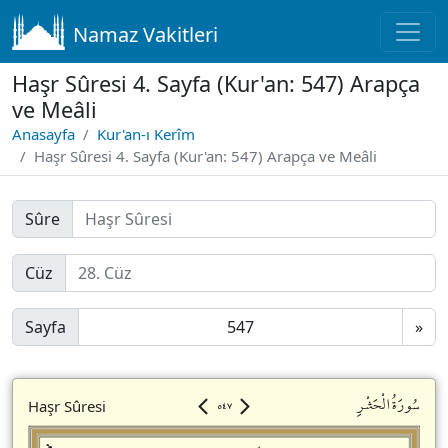
Namaz Vakitleri
Haşr Sûresi 4. Sayfa (Kur'an: 547) Arapça
ve Meâli
Anasayfa
Kur'an-ı Kerîm
Haşr Sûresi 4. Sayfa (Kur'an: 547) Arapça ve Meâli
Sûre
Cüz
Sayfa
»
٥٤٧
سُورَةُالْحَشْرِ
Haşr Sûresi