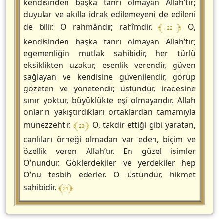
kendisinden başka tanrı olmayan Allah’tır;
duyular ve akılla idrak edilemeyeni de edileni
﴾ 22 ﴿
de bilir. O rahmândır, rahîmdir.
O,
kendisinden başka tanrı olmayan Allah’tır;
egemenliğin mutlak sahibidir, her türlü
eksiklikten uzaktır, esenlik verendir, güven
sağlayan ve kendisine güvenilendir, görüp
gözeten ve yönetendir, üstündür, iradesine
sınır yoktur, büyüklükte eşi olmayandır. Allah
onların yakıştırdıkları ortaklardan tamamıyla
﴾ 23 ﴿
münezzehtir.
O, takdir ettiği gibi yaratan,
canlıları örneği olmadan var eden, biçim ve
özellik veren Allah’tır. En güzel isimler
O’nundur. Göklerdekiler ve yerdekiler hep
O’nu tesbih ederler. O üstündür, hikmet
﴾ 24 ﴿
sahibidir.