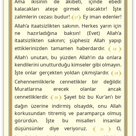
Ama ikisinin de âkıbeti, içinde ebedî
kalacakları ateşe girmek olacaktır! İşte
﴾ 17 ﴿
zalimlerin cezası budur!
Ey iman edenler!
Allah’a itaatsizlikten sakının. Herkes yarın için
ne hazırladığına baksın! (Evet) Allah’a
itaatsizlikten sakının; şüphesiz Allah yapıp
﴾ 18 ﴿
ettiklerinizden tamamen haberdardır.
Allah’ı unutan, bu yüzden Allah’ın da onlara
kendilerini unutturduğu kimseler gibi olmayın.
﴾ 19 ﴿
İşte onlar gerçekten yoldan çıkmışlardır.
Cehennemliklerle cennetlikler bir değildir.
Muratlarına erecek olanlar ancak
﴾ 20 ﴿
cennetliklerdir.
Şayet biz bu Kur’an’ı bir
dağın üzerine indirmiş olsaydık, onu Allah
korkusundan titremiş ve paramparça olmuş
görürdün. İşte bu misalleri insanlar
﴾ 21 ﴿
düşünsünler diye veriyoruz.
O,