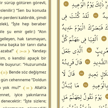
ؕ ذٰلِكَ يَوْمُ الْوَعٖيدِ
ir sürüp götüren görevli,
٢٠
slenilir:) “Sen bu konuda
يدٌ
لَقَدْ كُنْتَ فٖي
٢١
n perdeni kaldırdık, şimdi
lek), “İşte hep beraber
َ فَبَصَرُكَ الْيَوْمَ حَدٖيدٌ
Ve şu emir gelir:) “Atın
اَلْقِيَا فٖي جَهَنَّمَ كُلَّ
٢٣
ngelleyen, hak tanımayan,
nına başka bir tanrı daha
 مُرٖيبٍۙ
اَلَّذٖي جَعَلَ
٢٥
﴾ 24-26 ﴿
 azaba!”
Yandaşı
ım, o kendisi apaçık bir
 الشَّدٖيدِ
قَالَ قَرٖينُهُ
٢٦
yle buyurur: “Huzurumda
لَالٍ بَعٖيدٍ
قَالَ لَا
﴾ 28 ﴿
.
Bende söz değişmez
٢٧
gün cehenneme “Doldun
ِالْوَعٖيدِ
مَا يُبَدَّلُ
٢٨
﴾ 30 ﴿
ha yok mu?”
Allah’a
يَوْمَ نَقُولُ لِجَهَنَّمَ هَلِ
ennet, iyice yakınlarına
٢
enecektir: “İşte sizlere;