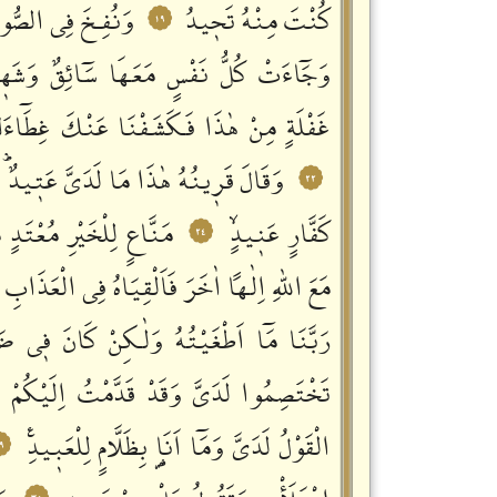
كُنْتَ مِنْهُ تَحٖيدُ
وَنُفِـخَ فِي الصُّورِ
١٩
وَجَٓاءَتْ كُلُّ نَفْسٍ مَعَهَا سَٓائِقٌ وَشَهٖ
غَفْلَةٍ مِنْ هٰذَا فَكَشَفْنَا عَنْكَ غِطَٓاءَك
وَقَالَ قَرٖينُهُ هٰذَا مَا لَدَيَّ عَتٖيدٌؕ
٢٢
كَفَّارٍ عَنٖيدٍۙ
مَنَّاعٍ لِلْخَيْرِ مُعْتَدٍ
٢٤
مَعَ اللّٰهِ اِلٰهاً اٰخَرَ فَاَلْقِيَاهُ فِي الْعَذَابِ
رَبَّنَا مَٓا اَطْغَيْتُهُ وَلٰكِنْ كَانَ فٖي ضَ
تَخْتَصِمُوا لَدَيَّ وَقَدْ قَدَّمْتُ اِلَيْكُمْ ب
الْقَوْلُ لَدَيَّ وَمَٓا اَنَا۬ بِظَلَّامٍ لِلْعَبٖيدِࣖ
٩