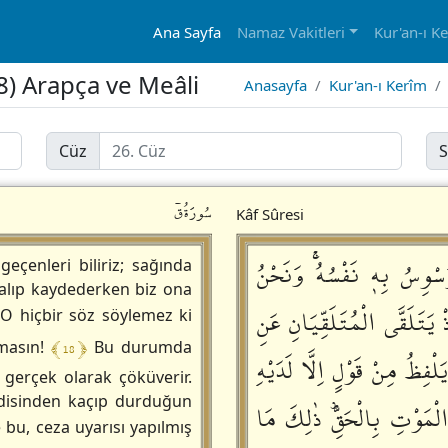
Ana Sayfa
Namaz Vakitleri
Kur'an-ı K
18) Arapça ve Meâli
Anasayfa
Kur'an-ı Kerîm
Cüz
S
سُورَةُقۤ
Kâf Sûresi
َسْوِسُ بِهٖ نَفْسُهُۚ وَنَحْنُ
geçenleri biliriz; sağında
) alıp kaydederken biz ona
ْ يَتَلَقَّى الْمُتَلَقِّيَانِ عَنِ
O hiçbir söz söylemez ki
﴾ 18 ﴿
lmasın!
Bu durumda
َلْفِظُ مِنْ قَوْلٍ اِلَّا لَدَيْهِ
gerçek olarak çöküverir.
ndisinden kaçıp durduğun
ْمَوْتِ بِالْحَقِّؕ ذٰلِكَ مَا
 bu, ceza uyarısı yapılmış