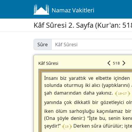
Namaz Vakitleri
Kâf Sûresi 2. Sayfa (Kur'an: 5
Sûre
Kâf Sûresi
518
İnsanı biz yarattık ve elbette içinden 
solunda oturmuş iki alıcı (yaptıklarını
﴾ 16-17 ﴿
şah damarından daha yakınız.
yanında çok dikkatli bir gözetleyici o
iken ölüm sarhoşluğu kaçınılamaz bir 
(Ona şöyle denir:) “İşte bu, senin ke
﴾ 19 ﴿
şeydir!”
Derken sûra üfürülür; işte