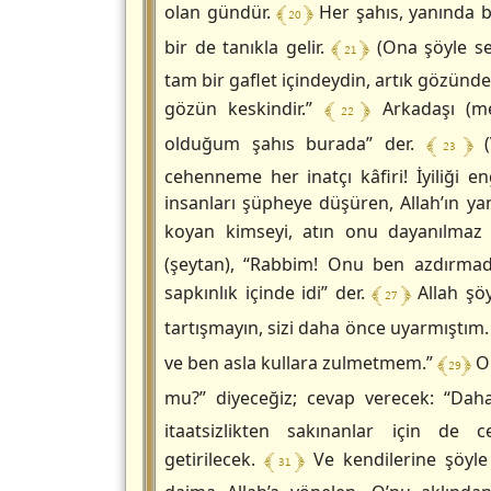
﴾ 20 ﴿
olan gündür.
Her şahıs, yanında b
﴾ 21 ﴿
bir de tanıkla gelir.
(Ona şöyle se
tam bir gaflet içindeydin, artık gözünde
﴾ 22 ﴿
gözün keskindir.”
Arkadaşı (me
﴾ 23 ﴿
olduğum şahıs burada” der.
(
cehenneme her inatçı kâfiri! İyiliği e
insanları şüpheye düşüren, Allah’ın ya
koyan kimseyi, atın onu dayanılmaz
(şeytan), “Rabbim! Onu ben azdırmad
﴾ 27 ﴿
sapkınlık içinde idi” der.
Allah şö
tartışmayın, sizi daha önce uyarmıştım
﴾ 29 ﴿
ve ben asla kullara zulmetmem.”
O 
mu?” diyeceğiz; cevap verecek: “Da
itaatsizlikten sakınanlar için de c
﴾ 31 ﴿
getirilecek.
Ve kendilerine şöyle d