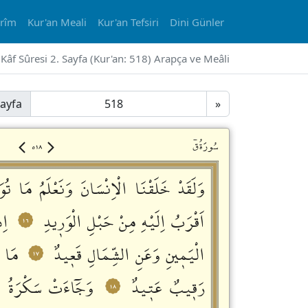
erîm
Kur'an Meali
Kur'an Tefsiri
Dini Günler
Kâf Sûresi 2. Sayfa (Kur'an: 518) Arapça ve Meâli
ayfa
»
٥١٨
سُورَةُقۤ
وَلَقَدْ خَلَقْنَا الْاِنْسَانَ وَنَعْلَمُ مَا تُو
اَقْرَبُ اِلَيْهِ مِنْ حَبْلِ الْوَرٖيدِ
اِذ
١٦
الْيَمٖينِ وَعَنِ الشِّمَالِ قَعٖيدٌ
مَا ي
١٧
رَقٖيبٌ عَتٖيدٌ
وَجَٓاءَتْ سَكْرَةُ ال
١٨