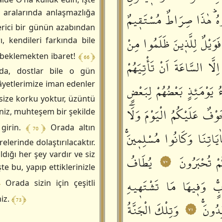
aralarında anlaşmazlığa
ُدُوهُؕ هٰذَا صِرَاطٌ مُسْتَقٖيمٌ
verici bir günün azabından
َوَيْلٌ لِلَّذٖينَ ظَلَمُوا مِنْ
, kendileri farkında bile
﴾ 66 ﴿
 beklemekten ibaret!
لَّا السَّاعَةَ اَنْ تَأْتِيَهُمْ
ında, dostlar bile o gün
âyetlerimize iman edenler
ٓاءُ يَوْمَئِذٍ بَعْضُهُمْ لِبَعْضٍ
size korku yoktur, üzüntü
وْفٌ عَلَيْكُمُ الْيَوْمَ وَلَٓا
iniz, muhteşem bir şekilde
﴾ 70 ﴿
 girin.
Orada altın
اٰيَاتِنَا وَكَانُوا مُسْلِمٖينَۚ
elerinde dolaştırılacaktır.
ldığı her şey vardır ve siz
مْ تُحْبَرُونَ
يُطَافُ
٧٠
te bu, yapıp ettiklerinizle
ٍۚ وَفٖيهَا مَا تَشْتَهٖيهِ
﴿
Orada sizin için çeşitli
﴾ 73 ﴿
niz.
ِدُونَۚ
وَتِلْكَ الْجَنَّةُ
٧١