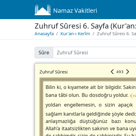
Namaz Vakitleri
Zuhruf Sûresi 6. Sayfa (Kur'an
Anasayfa
Kur'an-ı Kerîm
Zuhruf Sûresi 6. S
Sûre
Zuhruf Sûresi
493
Bilin ki, o kıyamete ait bir bilgidir. S
﴾ 6
bana tâbi olun. Bu dosdoğru yoldur.
yoldan engellemesin, o sizin apaçık
sağlam kanıtlarla geldiğinde şöyle dedi:
anlaşmazlığa düştüğünüz bazı konul
Allah’a itaatsizlikten sakının ve bana 
de rabbimdir, sizin de rabbinizdir. Şu h