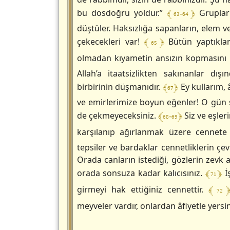
﴾ 63-64 ﴿
bu dosdoğru yoldur.”
Gruplar 
düştüler. Haksızlığa sapanların, elem 
﴾ 65 ﴿
çekecekleri var!
Bütün yaptıkları
olmadan kıyametin ansızın kopmasını
Allah’a itaatsizlikten sakınanlar dış
﴾ 67 ﴿
birbirinin düşmanıdır.
Ey kullarım, 
ve emirlerimize boyun eğenler! O gün 
﴾ 68-69 ﴿
de çekmeyeceksiniz.
Siz ve eşler
karşılanıp ağırlanmak üzere cennete
tepsiler ve bardaklar cennetliklerin çevr
Orada canların istediği, gözlerin zevk a
﴾ 71 ﴿
orada sonsuza kadar kalıcısınız.
İş
﴾ 72 
girmeyi hak ettiğiniz cennettir.
meyveler vardır, onlardan âfiyetle yersi