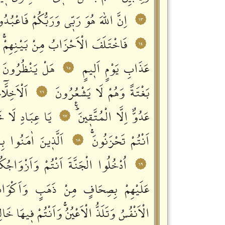
اِنَّ اللّٰهَ هُوَ رَبّٖي وَرَبُّكُمْ فَاعْب
٦٣
فَاخْتَلَفَ الْاَحْزَابُ مِنْ بَيْنِهِمْۚ ف
٦٤
عَذَابِ يَوْمٍ اَلٖيمٍ
هَلْ يَنْظُرُونَ اِ
٦٥
بَغْتَةً وَهُمْ لَا يَشْعُرُونَ
اَلْاَخِلَّ
٦٦
عَدُوٌّ اِلَّا الْمُتَّقٖينَؕࣖ
يَا عِبَادِ لَا خَ
٦٧
اَنْتُمْ تَحْزَنُونَۚ
اَلَّذٖينَ اٰمَنُوا بِ
٦٨
اُدْخُلُوا الْجَنَّةَ اَنْتُمْ وَاَزْوَاجُكُ
٦٩
عَلَيْهِمْ بِصِحَافٍ مِنْ ذَهَبٍ وَاَكْوَاب
الْاَنْفُسُ وَتَلَذُّ الْاَعْيُنُۚ وَاَنْتُمْ فٖيهَا خَال