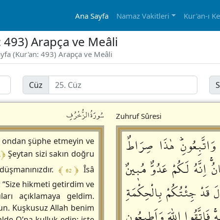
Ana Sayfa
Namaz Vakitleri
Kur'an-ı K
: 493) Arapça ve Meâli
ayfa (Kur'an: 493) Arapça ve Meâli
Cüz
S
سُورَةُالزُّخْرُفِ
Zuhruf Sûresi
هَا وَاتَّبِعُونِؕ هٰذَا صِرَاطٌ
akın ondan şüphe etmeyin ve
1 ﴿
Şeytan sizi sakın doğru
نُۚ اِنَّهُ لَكُمْ عَدُوٌّ مُبٖينٌ
﴾ 62 ﴿
 düşmanınızdır.
Îsâ
 “Size hikmeti getirdim ve
َ قَدْ جِئْتُكُمْ بِالْحِكْمَةِ
arı açıklamaya geldim.
uyun. Kuşkusuz Allah benim
ِۚ فَاتَّقُوا اللّٰهَ وَاَطٖيعُونِ
alde O’na kulluk edin; işte