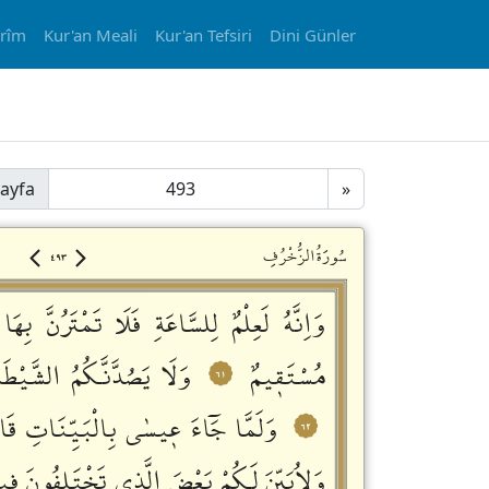
erîm
Kur'an Meali
Kur'an Tefsiri
Dini Günler
ayfa
»
٤٩٣
سُورَةُالزُّخْرُفِ
وَاِنَّهُ لَعِلْمٌ لِلسَّاعَةِ فَلَا تَمْتَرُنَّ بِ
مُسْتَقٖيمٌ
وَلَا يَصُدَّنَّكُمُ الشَّيْطَا
٦١
وَلَمَّا جَٓاءَ عٖيسٰى بِالْبَيِّنَاتِ قَال
٦٢
وَلِاُبَيِّنَ لَكُمْ بَعْضَ الَّذٖي تَخْتَلِفُونَ فٖيه