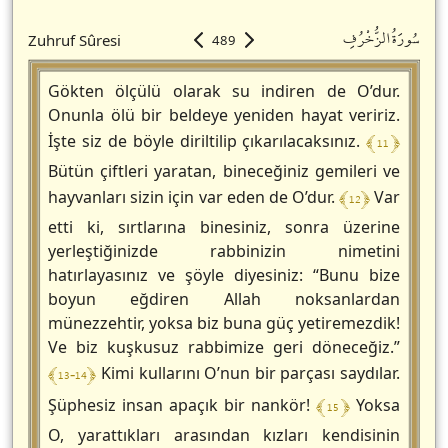
سُورَةُالزُّخْرُفِ
Zuhruf Sûresi
489
Gökten ölçülü olarak su indiren de O’dur.
Onunla ölü bir beldeye yeniden hayat veririz.
﴾ 11 ﴿
İşte siz de böyle diriltilip çıkarılacaksınız.
Bütün çiftleri yaratan, bineceğiniz gemileri ve
﴾ 12 ﴿
hayvanları sizin için var eden de O’dur.
Var
etti ki, sırtlarına binesiniz, sonra üzerine
yerleştiğinizde rabbinizin nimetini
hatırlayasınız ve şöyle diyesiniz: “Bunu bize
boyun eğdiren Allah noksanlardan
münezzehtir, yoksa biz buna güç yetiremezdik!
Ve biz kuşkusuz rabbimize geri döneceğiz.”
﴾ 13-14 ﴿
Kimi kullarını O’nun bir parçası saydılar.
﴾ 15 ﴿
Şüphesiz insan apaçık bir nankör!
Yoksa
O, yarattıkları arasından kızları kendisinin