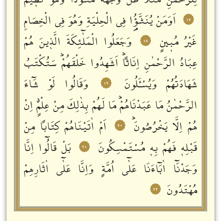
لِلرَّحْمٰنِ مَثَلاً ظَلَّ وَجْهُهُ مُسْوَداًّ وَهُوَ كَظٖيمٌ
اَوَمَنْ يُنَشَّؤُ۬ا فِي الْحِلْيَةِ وَهُوَ فِي الْخِصَامِ
١٧
غَيْرُ مُبٖينٍ
وَجَعَلُوا الْمَلٰٓئِكَةَ الَّذٖينَ هُمْ
١٨
عِبَادُ الرَّحْمٰنِ اِنَاثاًؕ اَشَهِدُوا خَلْقَهُمْؕ سَتُكْتَبُ
شَهَادَتُهُمْ وَيُسْـَٔلُونَ
وَقَالُوا لَوْ شَٓاءَ
١٩
الرَّحْمٰنُ مَا عَبَدْنَاهُمْؕ مَا لَهُمْ بِذٰلِكَ مِنْ عِلْمٍࣗ اِنْ
هُمْ اِلَّا يَخْرُصُونَؕ
اَمْ اٰتَيْنَاهُمْ كِتَاباً مِنْ
٢٠
قَبْلِهٖ فَهُمْ بِهٖ مُسْتَمْسِكُونَ
بَلْ قَالُٓوا اِنَّا
٢١
وَجَدْنَٓا اٰبَٓاءَنَا عَلٰٓى اُمَّةٍ وَاِنَّا عَلٰٓى اٰثَارِهِمْ
مُهْتَدُونَ
٢٢