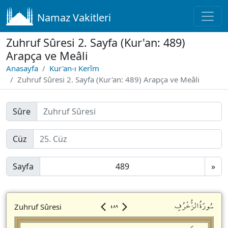
Namaz Vakitleri
Zuhruf Sûresi 2. Sayfa (Kur'an: 489)
Arapça ve Meâli
Anasayfa
Kur'an-ı Kerîm
Zuhruf Sûresi 2. Sayfa (Kur'an: 489) Arapça ve Meâli
Sûre
Cüz
Sayfa
»
٤٨٩
سُورَةُالزُّخْرُفِ
Zuhruf Sûresi