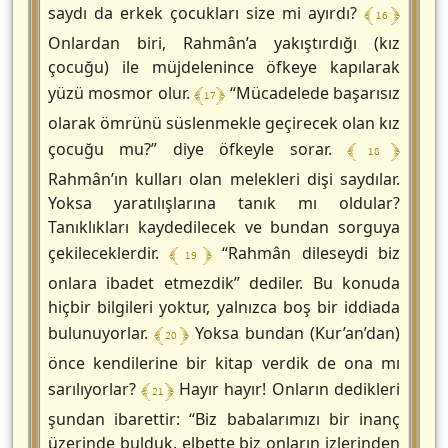
﴾ 16 ﴿
saydı da erkek çocukları size mi ayırdı?
Onlardan biri, Rahmân’a yakıştırdığı (kız
çocuğu) ile müjdelenince öfkeye kapılarak
﴾ 17 ﴿
yüzü mosmor olur.
“Mücadelede başarısız
olarak ömrünü süslenmekle geçirecek olan kız
﴾ 18 ﴿
çocuğu mu?” diye öfkeyle sorar.
Rahmân’ın kulları olan melekleri dişi saydılar.
Yoksa yaratılışlarına tanık mı oldular?
Tanıklıkları kaydedilecek ve bundan sorguya
﴾ 19 ﴿
çekileceklerdir.
“Rahmân dileseydi biz
onlara ibadet etmezdik” dediler. Bu konuda
hiçbir bilgileri yoktur, yalnızca boş bir iddiada
﴾ 20 ﴿
bulunuyorlar.
Yoksa bundan (Kur’an’dan)
önce kendilerine bir kitap verdik de ona mı
﴾ 21 ﴿
sarılıyorlar?
Hayır hayır! Onların dedikleri
şundan ibarettir: “Biz babalarımızı bir inanç
üzerinde bulduk, elbette biz onların izlerinden