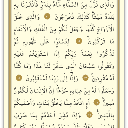
وَالَّذٖي نَزَّلَ مِنَ السَّمَٓاءِ مَٓاءً بِقَدَرٍۚ فَاَنْشَرْنَا بِهٖ
بَلْدَةً مَيْتاًۚ كَذٰلِكَ تُخْرَجُونَ
وَالَّذٖي خَلَقَ
١١
الْاَزْوَاجَ كُلَّهَا وَجَعَلَ لَكُمْ مِنَ الْفُلْكِ وَالْاَنْعَامِ
مَا تَرْكَبُونَۙ
لِتَسْتَوُ۫ا عَلٰى ظُهُورِهٖ ثُمَّ
١٢
تَذْكُرُوا نِعْمَةَ رَبِّكُمْ اِذَا اسْتَوَيْتُمْ عَلَيْهِ
وَتَقُولُوا سُبْحَانَ الَّذٖي سَخَّرَ لَنَا هٰذَا وَمَا كُنَّا
لَهُ مُقْرِنٖينَۙ
وَاِنَّٓا اِلٰى رَبِّنَا لَمُنْقَلِبُونَ
١٤
١٣
وَجَعَلُوا لَهُ مِنْ عِبَادِهٖ جُزْءاًؕ اِنَّ الْاِنْسَانَ لَكَفُورٌ
مُبٖينٌؕ
اَمِ اتَّخَذَ مِمَّا يَخْلُقُ بَنَاتٍ وَاَصْفٰيكُمْ
١٥
بِالْبَنٖينَࣖ
وَاِذَا بُشِّرَ اَحَدُهُمْ بِمَا ضَرَبَ
١٦