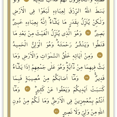
فَضْلِهٖؕ وَالْكَافِرُونَ لَهُمْ عَذَابٌ شَدٖيدٌ
وَلَوْ
بَسَطَ اللّٰهُ الرِّزْقَ لِعِبَادِهٖ لَبَغَوْا فِي الْاَرْضِ
وَلٰكِنْ يُنَزِّلُ بِقَدَرٍ مَا يَشَٓاءُؕ اِنَّهُ بِعِبَادِهٖ خَبٖيرٌ
بَصٖيرٌ
وَهُوَ الَّذٖي يُنَزِّلُ الْغَيْثَ مِنْ بَعْدِ مَا
٢٧
قَنَطُوا وَيَنْشُرُ رَحْمَتَهُؕ وَهُوَ الْوَلِيُّ الْحَمٖيدُ
وَمِنْ اٰيَاتِهٖ خَلْقُ السَّمٰوَاتِ وَالْاَرْضِ وَمَا
٢٨
بَثَّ فٖيهِمَا مِنْ دَٓابَّةٍؕ وَهُوَ عَلٰى جَمْعِهِمْ اِذَا يَشَٓاءُ
قَدٖيرٌࣖ
وَمَٓا اَصَابَكُمْ مِنْ مُصٖيبَةٍ فَبِمَا
٢٩
كَسَبَتْ اَيْدٖيكُمْ وَيَعْفُوا عَنْ كَثٖيرٍؕ
وَمَٓا
٣٠
اَنْتُمْ بِمُعْجِزٖينَ فِي الْاَرْضِۚ وَمَا لَكُمْ مِنْ دُونِ
اللّٰهِ مِنْ وَلِيٍّ وَلَا نَصٖيرٍ
٣١