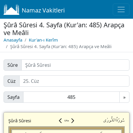
Namaz Vakitleri
Şûrâ Sûresi 4. Sayfa (Kur'an: 485) Arapça
ve Meâli
Anasayfa
Kur'an-ı Kerîm
Şûrâ Sûresi 4. Sayfa (Kur'an: 485) Arapça ve Meâli
Sûre
Cüz
Sayfa
»
٤٨٥
سُورَةُالشُّورٰى
Şûrâ Sûresi