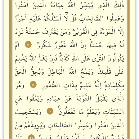
ذٰلِكَ الَّذٖي يُبَشِّرُ اللّٰهُ عِبَادَهُ الَّذٖينَ اٰمَنُوا
وَعَمِلُوا الصَّالِحَاتِؕ قُلْ لَٓا اَسْـَٔلُكُمْ عَلَيْهِ اَجْراً
اِلَّا الْمَوَدَّةَ فِي الْقُرْبٰىؕ وَمَنْ يَقْتَرِفْ حَسَنَةً نَزِدْ
لَهُ فٖيهَا حُسْناًؕ اِنَّ اللّٰهَ غَفُورٌ شَكُورٌ
اَمْ
٢٣
يَقُولُونَ افْتَرٰى عَلَى اللّٰهِ كَذِباًۚ فَاِنْ يَشَأِ اللّٰهُ يَخْتِمْ
عَلٰى قَلْبِكَؕ وَيَمْحُ اللّٰهُ الْبَاطِلَ وَيُحِقُّ الْحَقَّ
بِكَلِمَاتِهٖؕ اِنَّهُ عَلٖيمٌ بِذَاتِ الصُّدُورِ
وَهُوَ
٢٤
الَّذٖي يَقْبَلُ التَّوْبَةَ عَنْ عِبَادِهٖ وَيَعْفُوا عَنِ
السَّيِّـَٔاتِ وَيَعْلَمُ مَا تَفْعَلُونَۙ
وَيَسْتَجٖيبُ
٢٥
الَّذٖينَ اٰمَنُوا وَعَمِلُوا الصَّالِحَاتِ وَيَزٖيدُهُمْ مِنْ
٢٦