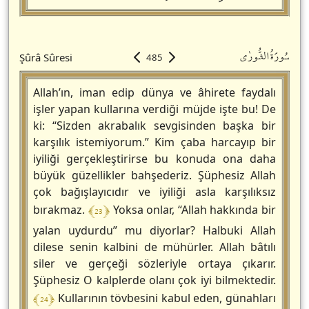
سُورَةُالشُّورٰى
Şûrâ Sûresi
485
Allah’ın, iman edip dünya ve âhirete faydalı
işler yapan kullarına verdiği müjde işte bu! De
ki: “Sizden akrabalık sevgisinden başka bir
karşılık istemiyorum.” Kim çaba harcayıp bir
iyiliği gerçekleştirirse bu konuda ona daha
büyük güzellikler bahşederiz. Şüphesiz Allah
çok bağışlayıcıdır ve iyiliği asla karşılıksız
﴾ 23 ﴿
bırakmaz.
Yoksa onlar, “Allah hakkında bir
yalan uydurdu” mu diyorlar? Halbuki Allah
dilese senin kalbini de mühürler. Allah bâtılı
siler ve gerçeği sözleriyle ortaya çıkarır.
Şüphesiz O kalplerde olanı çok iyi bilmektedir.
﴾ 24 ﴿
Kullarının tövbesini kabul eden, günahları