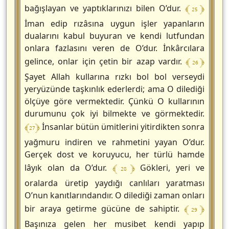
﴾ 25 ﴿
bağışlayan ve yaptıklarınızı bilen O’dur.
İman edip rızâsına uygun işler yapanların
dualarını kabul buyuran ve kendi lutfundan
onlara fazlasını veren de O’dur. İnkârcılara
﴾ 26 ﴿
gelince, onlar için çetin bir azap vardır.
Şayet Allah kullarına rızkı bol bol verseydi
yeryüzünde taşkınlık ederlerdi; ama O dilediği
ölçüye göre vermektedir. Çünkü O kullarının
durumunu çok iyi bilmekte ve görmektedir.
﴾ 27 ﴿
İnsanlar bütün ümitlerini yitirdikten sonra
yağmuru indiren ve rahmetini yayan O’dur.
Gerçek dost ve koruyucu, her türlü hamde
﴾ 28 ﴿
lâyık olan da O’dur.
Gökleri, yeri ve
oralarda üretip yaydığı canlıları yaratması
O’nun kanıtlarındandır. O dilediği zaman onları
﴾ 29 ﴿
bir araya getirme gücüne de sahiptir.
Başınıza gelen her musibet kendi yapıp