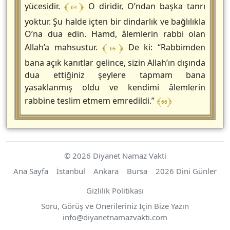
﴾ 64 ﴿
yücesidir.
O diridir, O’ndan başka tanrı
yoktur. Şu halde içten bir dindarlık ve bağlılıkla
O’na dua edin. Hamd, âlemlerin rabbi olan
﴾ 65 ﴿
Allah’a mahsustur.
De ki: “Rabbimden
bana açık kanıtlar gelince, sizin Allah’ın dışında
dua ettiğiniz şeylere tapmam bana
yasaklanmış oldu ve kendimi âlemlerin
﴾ 66 ﴿
rabbine teslim etmem emredildi.”
© 2026 Diyanet Namaz Vakti
Ana Sayfa
İstanbul
Ankara
Bursa
2026 Dini Günler
Gizlilik Politikası
Soru, Görüş ve Önerileriniz İçin Bize Yazın
https://diyanetnamazvakti.com
info
@
diyanetnamazvakti.com