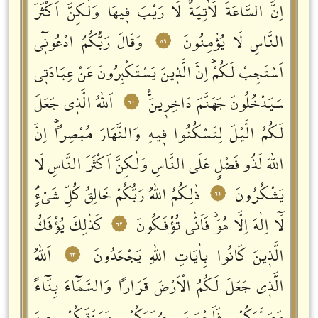
اِنَّ السَّاعَةَ لَاٰتِيَةٌ لَا رَيْبَ فٖيهَا وَلٰكِنَّ اَكْثَرَ
النَّاسِ لَا يُؤْمِنُونَ
وَقَالَ رَبُّكُمُ ادْعُونٖٓي
٥٩
اَسْتَجِبْ لَكُمْؕ اِنَّ الَّذٖينَ يَسْتَكْبِرُونَ عَنْ عِبَادَتٖي
سَيَدْخُلُونَ جَهَنَّمَ دَاخِرٖينَࣖ
اَللّٰهُ الَّذٖي جَعَلَ
٦٠
لَكُمُ الَّيْلَ لِتَسْكُنُوا فٖيهِ وَالنَّهَارَ مُبْصِراًؕ اِنَّ
اللّٰهَ لَذُو فَضْلٍ عَلَى النَّاسِ وَلٰكِنَّ اَكْثَرَ النَّاسِ لَا
يَشْكُرُونَ
ذٰلِكُمُ اللّٰهُ رَبُّكُمْ خَالِقُ كُلِّ شَيْءٍۘ
٦١
لَٓا اِلٰهَ اِلَّا هُوَؗ فَاَنّٰى تُؤْفَكُونَ
كَذٰلِكَ يُؤْفَكُ
٦٢
الَّذٖينَ كَانُوا بِاٰيَاتِ اللّٰهِ يَجْحَدُونَ
اَللّٰهُ
٦٣
الَّذٖي جَعَلَ لَكُمُ الْاَرْضَ قَرَاراً وَالسَّمَٓاءَ بِنَٓاءً