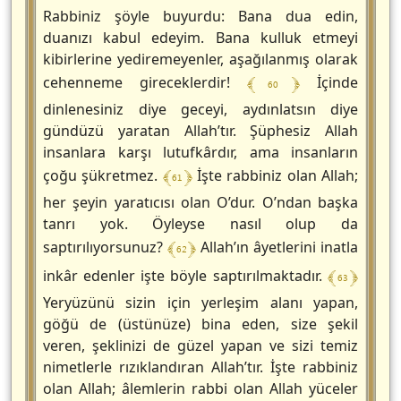
Rabbiniz şöyle buyurdu: Bana dua edin,
duanızı kabul edeyim. Bana kulluk etmeyi
kibirlerine yediremeyenler, aşağılanmış olarak
﴾ 60 ﴿
cehenneme gireceklerdir!
İçinde
dinlenesiniz diye geceyi, aydınlatsın diye
gündüzü yaratan Allah’tır. Şüphesiz Allah
insanlara karşı lutufkârdır, ama insanların
﴾ 61 ﴿
çoğu şükretmez.
İşte rabbiniz olan Allah;
her şeyin yaratıcısı olan O’dur. O’ndan başka
tanrı yok. Öyleyse nasıl olup da
﴾ 62 ﴿
saptırılıyorsunuz?
Allah’ın âyetlerini inatla
﴾ 63 ﴿
inkâr edenler işte böyle saptırılmaktadır.
Yeryüzünü sizin için yerleşim alanı yapan,
göğü de (üstünüze) bina eden, size şekil
veren, şeklinizi de güzel yapan ve sizi temiz
nimetlerle rızıklandıran Allah’tır. İşte rabbiniz
olan Allah; âlemlerin rabbi olan Allah yüceler