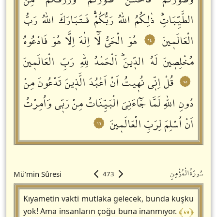
وَصَوَّرَكُمْ فَاَحْسَنَ صُوَرَكُمْ وَرَزَقَكُمْ مِنَ
الطَّيِّبَاتِؕ ذٰلِكُمُ اللّٰهُ رَبُّكُمْۚ فَـتَبَارَكَ اللّٰهُ رَبُّ
الْعَالَمٖينَ
هُوَ الْحَيُّ لَٓا اِلٰهَ اِلَّا هُوَ فَادْعُوهُ
٦٤
مُخْلِصٖينَ لَهُ الدّٖينَؕ اَلْحَمْدُ لِلّٰهِ رَبِّ الْعَالَمٖينَ
قُلْ اِنّٖي نُهٖيتُ اَنْ اَعْبُدَ الَّذٖينَ تَدْعُونَ مِنْ
٦٥
دُونِ اللّٰهِ لَمَّا جَٓاءَنِيَ الْبَيِّنَاتُ مِنْ رَبّٖي وَاُمِرْتُ
اَنْ اُسْلِمَ لِرَبِّ الْعَالَمٖينَ
٦٦
سُورَةُالْمُؤْمِنِ
Mü’min Sûresi
473
Kıyametin vakti mutlaka gelecek, bunda kuşku
﴾ 59 ﴿
yok! Ama insanların çoğu buna inanmıyor.