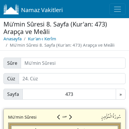
Namaz Vakitleri
Mü’min Sûresi 8. Sayfa (Kur'an: 473)
Arapça ve Meâli
Anasayfa
Kur'an-ı Kerîm
Mü’min Sûresi 8. Sayfa (Kur'an: 473) Arapça ve Meâli
Sûre
Cüz
Sayfa
»
٤٧٣
سُورَةُالْمُؤْمِنِ
Mü’min Sûresi