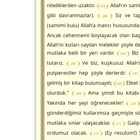
﴾ 159 ﴿
niteliklerden uzaktır.
Allah’ın sami
﴾ 160 ﴿
gibi davranmazlar).
Siz ve tapt
(samimi kulu) Allah’a inancı hususunda
Ancak cehennemi boylayacak olan ba
Allah’ın kızları sayılan melekler şöyle d
﴾ 164 ﴿
mutlaka belli bir yeri vardır.
Biz 
﴾ 165 ﴿
tutarız.
Ve biz, kuşkusuz Allah’ı
﴾ 167
putperestler hep şöyle derlerdi:
﴾ 168 ﴿
gelmiş bir kitap bulunsaydı;
Elbet b
﴾ 169 ﴿
olurduk.”
Ama şimdi bu kitabı (
﴾ 170 ﴿
Yakında her şeyi öğrenecekler!
gönderdiğimiz kullarımıza geçmişte sö
﴾ 172 ﴿
mutlaka onlar ulaşacaklar.
Galip 
﴾ 173 ﴿
ordumuz olacak.
(Ey resulüm!) 