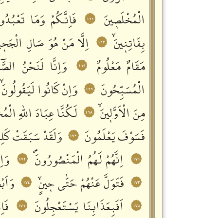
الْمُخْلَصٖينَ
فَاِنَّكُمْ وَمَا تَعْبُدُون
١٦٠
بِفَاتِنٖينَۙ
اِلَّا مَنْ هُوَ صَالِ الْجَحٖي
١٦٢
مَقَامٌ مَعْلُومٌ
وَاِنَّا لَنَحْنُ الصَّٓاف
١٦٤
الْمُسَبِّحُونَ
وَاِنْ كَانُوا لَيَقُولُونَۙ
١٦٦
مِنَ الْاَوَّلٖينَۙ
لَكُنَّا عِبَادَ اللّٰهِ الْمُ
١٦٨
فَسَوْفَ يَعْلَمُونَ
وَلَقَدْ سَبَقَتْ كَلِمَ
١٧٠
اِنَّهُمْ لَهُمُ الْمَنْصُورُونَࣕ
وَاِ
١٧٢
١٧١
فَتَوَلَّ عَنْهُمْ حَتّٰى حٖينٍۙ
وَاَب
١٧٤
١٧٣
اَفَبِعَذَابِنَا يَسْتَعْجِلُونَ
فَاِ
١٧٦
١٧٥