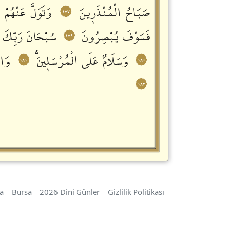
صَبَاحُ الْمُنْذَرٖينَ
وَتَوَلَّ عَنْهُمْ
١٧٧
فَسَوْفَ يُبْصِرُونَ
سُبْحَانَ رَبِّكَ رَ
١٧٩
وَسَلَامٌ عَلَى الْمُرْسَلٖينَۚ
وَال
١٨١
١٨٠
١٨٢
a
Bursa
2026 Dini Günler
Gizlilik Politikası