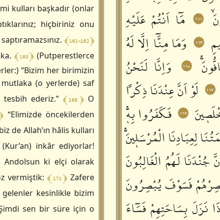
mi kulları başkadır (onlar
َۙ
مَٓا اَنْتُمْ عَلَيْهِ
١٦١
ıklarınız; hiçbiriniz onu
مِ
وَمَا مِنَّٓا اِلَّا لَهُ
﴾ 161-162 ﴿
 saptıramazsınız.
١٦٣
﴾ 163 ﴿
şka.
(Putperestlerce
ُّونَۚ
وَاِنَّا لَنَحْنُ
١٦٥
erler:) “Bizim her birimizin
mutlaka (o yerlerde) saf
لَوْ اَنَّ عِنْدَنَا ذِ كْراً
١٦٧
﴾ 166 ﴿
 tesbih ederiz.”
O
خْلَصٖينَ
فَكَفَرُوا بِهٖۚ
١٦٩
 ﴿
“Elimizde öncekilerden
iz de Allah’ın hâlis kulları
تُنَا لِعِبَادِنَا الْمُرْسَلٖينَۚ
Kur’an) inkâr ediyorlar!
نَّ جُنْدَنَا لَهُمُ الْغَالِبُونَ
Andolsun ki elçi olarak
﴾ 171 ﴿
z vermiştik:
Zafere
ْصِرْهُمْ فَسَوْفَ يُبْصِرُونَ
gelenler kesinlikle bizim
ذَا نَزَلَ بِسَاحَتِهِمْ فَسَٓاءَ
Şimdi sen bir süre için o