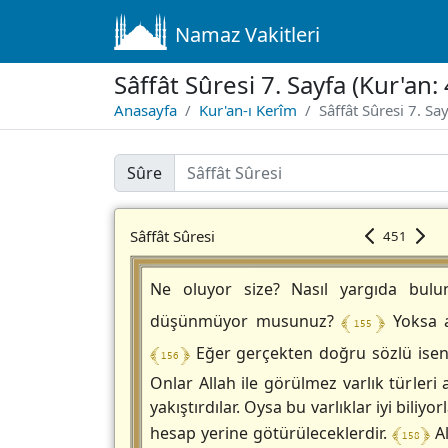
Namaz Vakitleri
Sâffât Sûresi 7. Sayfa (Kur'an
Anasayfa
Kur'an-ı Kerîm
Sâffât Sûresi 7. Sa
Sûre
Sâffât Sûresi
451
Ne oluyor size? Nasıl yargıda bul
﴾ 155 ﴿
düşünmüyor musunuz?
Yoksa a
﴾ 156 ﴿
Eğer gerçekten doğru sözlü iseni
Onlar Allah ile görülmez varlık türleri 
yakıştırdılar. Oysa bu varlıklar iyi biliyo
﴾ 158 ﴿
hesap yerine götürüleceklerdir.
Al