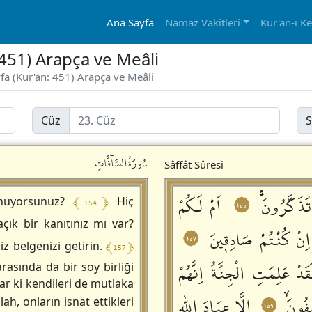
Ana Sayfa
Namaz Vakitleri
Kur'an-ı K
: 451) Arapça ve Meâli
yfa (Kur'an: 451) Arapça ve Meâli
Cüz
S
سُورَةُالصَّاۤفَّاتِ
Sâffât Sûresi
تَذَكَّرُونَۚ
اَمْ لَكُمْ
﴾ 154 ﴿
unuyorsunuz?
Hiç
١٥٥
çık bir kanıtınız mı var?
اِنْ كُنْتُمْ صَادِقٖينَ
١٥٧
﴾ 157 ﴿
z belgenizi getirin.
قَدْ عَلِمَتِ الْجِنَّةُ اِنَّهُمْ
arasında da bir soy birliği
rlar ki kendileri de mutlaka
فُونَۙ
اِلَّا عِبَادَ اللّٰهِ
lah, onların isnat ettikleri
١٥٩