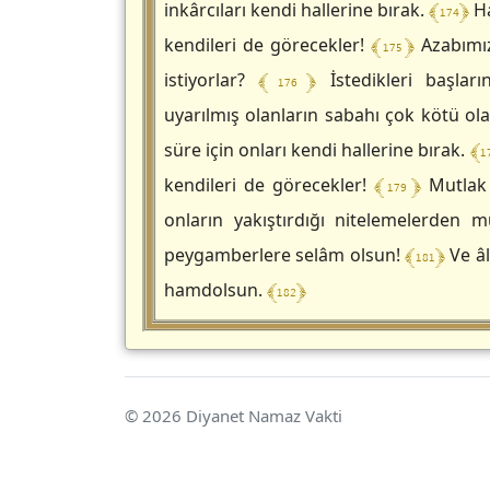
﴾ 174 ﴿
inkârcıları kendi hallerine bırak.
Ha
﴾ 175 ﴿
kendileri de görecekler!
Azabımız
﴾ 176 ﴿
istiyorlar?
İstedikleri başları
uyarılmış olanların sabahı çok kötü ola
﴾ 1
süre için onları kendi hallerine bırak.
﴾ 179 ﴿
kendileri de görecekler!
Mutlak 
onların yakıştırdığı nitelemelerden 
﴾ 181 ﴿
peygamberlere selâm olsun!
Ve âl
﴾ 182 ﴿
hamdolsun.
© 2026 Diyanet Namaz Vakti