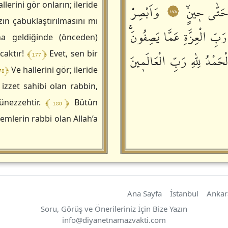
llerini gör onların; ileride
 حَتّٰى حٖينٍۙ
وَاَبْصِرْ
١٧٨
ın çabuklaştırılmasını mı
بِّ الْعِزَّةِ عَمَّا يَصِفُونَۚ
na geldiğinde (önceden)
﴾ 177 ﴿
caktır!
Evet, sen bir
ْحَمْدُ لِلّٰهِ رَبِّ الْعَالَمٖينَ
78 ﴿
Ve hallerini gör; ileride
izzet sahibi olan rabbin,
﴾ 180 ﴿
münezzehtir.
Bütün
emlerin rabbi olan Allah’a
Ana Sayfa
İstanbul
Ankar
Soru, Görüş ve Önerileriniz İçin Bize Yazın
https://diyanetnamazvakti.com
info
@
diyanetnamazvakti.com