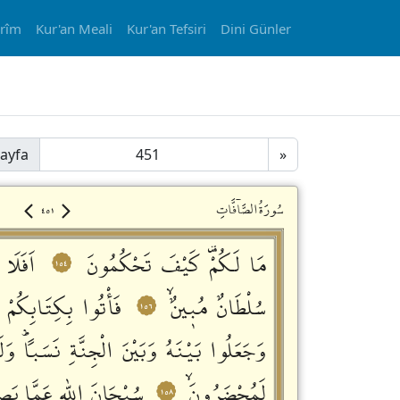
erîm
Kur'an Meali
Kur'an Tefsiri
Dini Günler
ayfa
»
٤٥١
سُورَةُالصَّاۤفَّاتِ
مَا لَكُمْࣞ كَيْفَ تَحْكُمُونَ
اَفَلَا 
١٥٤
سُلْطَانٌ مُبٖينٌۙ
فَأْتُوا بِكِتَابِكُمْ 
١٥٦
وَجَعَلُوا بَيْنَهُ وَبَيْنَ الْجِنَّةِ نَسَباًؕ وَلَ
لَمُحْضَرُونَۙ
سُبْحَانَ اللّٰهِ عَمَّا يَصِ
١٥٨