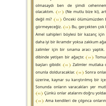
olmasaydı ben de şimdi cehenneme
﴾ 57 ﴿
olacaktım.
(Ne mutlu bize ki), ar
﴾ 58 ﴿
değil mi?
Önceki ölümümüzden b
﴾ 59 ﴿
görmeyeceğiz.
Bu, gerçekten çok 
Amel sahipleri böylesi bir kazanç için 
daha iyi bir ikramdır yoksa zakkum ağa
zalimler için bir sınama aracı yaptık
﴾ 64 ﴿
dibinde yetişen bir ağaçtır.
Tomurc
﴾ 65 ﴿
başları gibidir.
Zalimler mutlaka on
﴾ 66 ﴿
onunla dolduracaklar.
Sonra onlar
üzerine, kaynar su karıştırılmış bir içe
Sonunda onların varacakları yer mut
﴾ 68 ﴿
Çünkü onlar atalarını doğru yolda
﴾ 69 ﴿
Ama kendileri de çılgınca onların