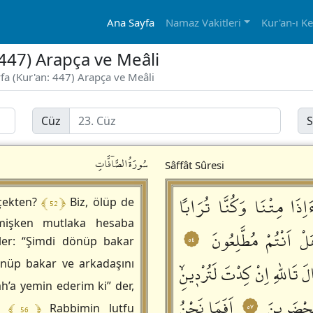
Ana Sayfa
Namaz Vakitleri
Kur'an-ı K
: 447) Arapça ve Meâli
yfa (Kur'an: 447) Arapça ve Meâli
Cüz
S
سُورَةُالصَّاۤفَّاتِ
Sâffât Sûresi
َاِذَا مِتْنَا وَكُنَّا تُرَاباً
﴾ 52 ﴿
rçekten?
Biz, ölüp de
lmişken mutlaka hesaba
لْ اَنْتُمْ مُطَّلِعُونَ
٥٤
er: “Şimdi dönüp bakar
nüp bakar ve arkadaşını
لَ تَاللّٰهِ اِنْ كِدْتَ لَتُرْدٖينِۙ
ah’a yemin ederim ki” der,
مُحْضَرٖينَ
اَفَمَا نَحْنُ
٥٧
﴾ 56 ﴿
n!
Rabbimin lutfu