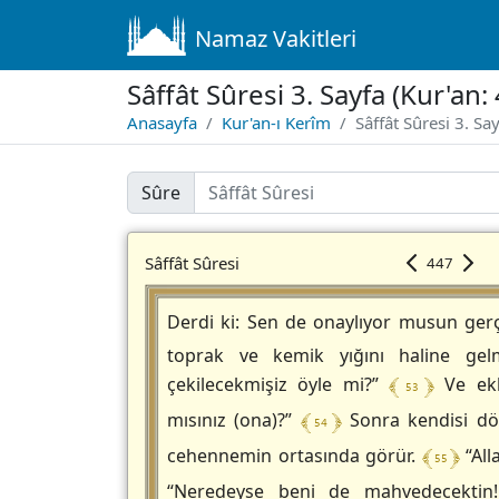
Namaz Vakitleri
Sâffât Sûresi 3. Sayfa (Kur'an
Anasayfa
Kur'an-ı Kerîm
Sâffât Sûresi 3. Sa
Sûre
Sâffât Sûresi
447
Derdi ki: Sen de onaylıyor musun ge
toprak ve kemik yığını haline ge
﴾ 53 ﴿
çekilecekmişiz öyle mi?”
Ve ekl
﴾ 54 ﴿
mısınız (ona)?”
Sonra kendisi dö
﴾ 55 ﴿
cehennemin ortasında görür.
“All
“Neredeyse beni de mahvedecekti