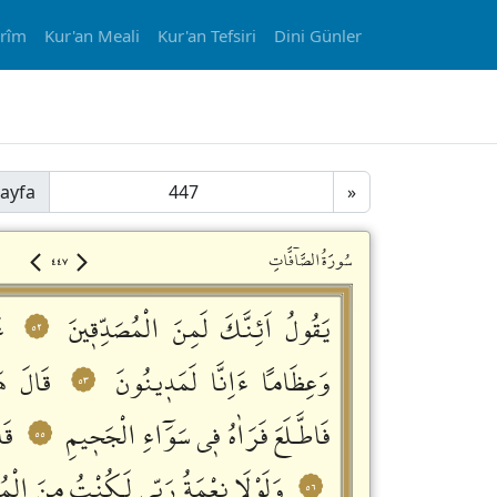
erîm
Kur'an Meali
Kur'an Tefsiri
Dini Günler
ayfa
»
٤٤٧
سُورَةُالصَّاۤفَّاتِ
يَقُولُ اَئِنَّكَ لَمِنَ الْمُصَدِّقٖينَ
ء
٥٢
وَعِظَاماً ءَاِنَّا لَمَدٖينُونَ
قَالَ هَ
٥٣
فَاطَّـلَعَ فَرَاٰهُ فٖي سَوَٓاءِ الْجَحٖيمِ
قَا
٥٥
وَلَوْلَا نِعْمَةُ رَبّٖي لَكُنْتُ مِنَ الْ
٥٦