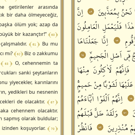
 getirilenler arasında
 نَحْنُ بِمُعَذَّبٖينَ
اِنَّ
٥٩
tık bir daha ölmeyeceğiz,
هٰذَا فَلْيَعْمَلِ الْعَامِلُونَ
aşka ölüm yok; azap da
﴾ 60 ﴿
büyük bir kazançtır!”
ُّومِ
اِنَّا جَعَلْنَاهَا
٦٢
﴾ 61 ﴿
çalışmalıdır.
Bu mu
جُ فٖٓي اَصْلِ الْجَحٖيمِۙ
﴾ 62 ﴿
cı mı?
Biz o zakkumu
٦٤
﴾ 63 ﴿
.
O, cehennemin ta
فَاِنَّهُمْ لَاٰكِلُونَ مِنْهَا
ukları sanki şeytanların
مْ عَلَيْهَا لَشَوْباً مِنْ حَمٖيمٍۚ
u yiyecekler, karınlarını
ın, yedikleri bu nesnenin
اِنَّهُمْ اَلْفَوْا اٰبَٓاءَهُمْ
٦٨
﴾ 67 ﴿
cekleri de olacaktır.
َ
وَلَقَدْ ضَلَّ قَبْلَهُمْ
laka cehennem olacaktır.
٧٠
n sapmış olarak buldular;
ِمْ مُنْذِرٖينَ
فَانْظُرْ
٧٢
﴾ 70 ﴿
 izinden koşuyorlar.