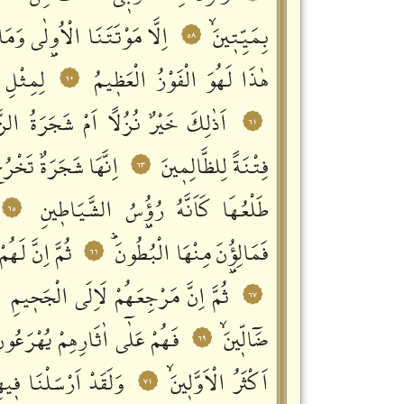
بِمَيِّتٖينَۙ
اِلَّا مَوْتَتَنَا الْاُو۫لٰى وَمَا
٥٨
هٰذَا لَهُوَ الْفَوْزُ الْعَظٖيمُ
لِمِثْلِ 
٦٠
اَذٰلِكَ خَيْرٌ نُزُلاً اَمْ شَجَرَةُ الزَّق
٦١
فِتْنَةً لِلظَّالِمٖينَ
اِنَّهَا شَجَرَةٌ تَخْرُ
٦٣
طَلْعُهَا كَاَنَّهُ رُؤُ۫سُ الشَّيَاطٖينِ
٦٥
فَمَالِؤُ۫نَ مِنْهَا الْبُطُونَؕ
ثُمَّ اِنَّ لَهُ
٦٦
ثُمَّ اِنَّ مَرْجِعَهُمْ لَاِلَى الْجَحٖيمِ
٦٧
ضَٓالّٖينَۙ
فَهُمْ عَلٰٓى اٰثَارِهِمْ يُهْرَعُون
٦٩
اَكْثَرُ الْاَوَّلٖينَۙ
وَلَقَدْ اَرْسَلْنَا فٖيه
٧١