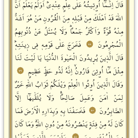
قَالَ اِنَّـمَٓا اُو۫تٖيتُهُ عَلٰى عِلْمٍ عِنْدٖيؕ اَوَلَمْ يَعْلَمْ اَنَّ
اللّٰهَ قَدْ اَهْلَكَ مِنْ قَبْلِهٖ مِنَ الْقُرُونِ مَنْ هُوَ اَشَدُّ
مِنْهُ قُوَّةً وَاَكْثَرُ جَمْعاًؕ وَلَا يُسْـَٔلُ عَنْ ذُنُوبِهِمُ
الْمُجْرِمُونَ
فَخَرَجَ عَلٰى قَوْمِهٖ فٖي زٖينَتِهٖؕ
٧٨
قَالَ الَّذٖينَ يُرٖيدُونَ الْحَيٰوةَ الدُّنْيَا يَا لَيْتَ لَنَا
مِثْلَ مَٓا اُو۫تِيَ قَارُونُۙ اِنَّهُ لَذُو حَظٍّ عَظٖيمٍ
٧٩
وَقَالَ الَّذٖينَ اُو۫تُوا الْعِلْمَ وَيْلَكُمْ ثَوَابُ اللّٰهِ خَيْرٌ
لِمَنْ اٰمَنَ وَعَمِلَ صَالِحاًۚ وَلَا يُلَقّٰيهَٓا اِلَّا
الصَّابِرُونَ
فَخَسَفْنَا بِهٖ وَبِدَارِهِ الْاَرْضَ فَمَا
٨٠
كَانَ لَهُ مِنْ فِئَةٍ يَنْصُرُونَهُ مِنْ دُونِ اللّٰهِࣗ وَمَا كَانَ
٨١