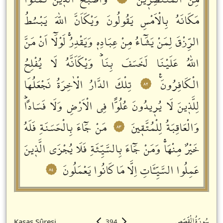
مِنَ الْمُنْتَصِرٖينَ
وَاَصْبَحَ الَّذٖينَ تَمَنَّوْا
مَكَانَهُ بِالْاَمْسِ يَقُولُونَ وَيْكَاَنَّ اللّٰهَ يَبْسُطُ
الرِّزْقَ لِمَنْ يَشَٓاءُ مِنْ عِبَادِهٖ وَيَقْدِرُۚ لَوْلَٓا اَنْ مَنَّ
اللّٰهُ عَلَيْنَا لَخَسَفَ بِنَاؕ وَيْكَاَنَّهُ لَا يُفْلِحُ
الْكَافِرُونَࣖ
تِلْكَ الدَّارُ الْاٰخِرَةُ نَجْعَلُهَا
٨٢
لِلَّذٖينَ لَا يُرٖيدُونَ عُلُواًّ فِي الْاَرْضِ وَلَا فَسَاداًؕ
وَالْعَاقِبَةُ لِلْمُتَّقٖينَ
مَنْ جَٓاءَ بِالْحَسَنَةِ فَلَهُ
٨٣
خَيْرٌ مِنْهَاۚ وَمَنْ جَٓاءَ بِالسَّيِّئَةِ فَلَا يُجْزَى الَّذٖينَ
عَمِلُوا السَّيِّـَٔاتِ اِلَّا مَا كَانُوا يَعْمَلُونَ
٨٤
سُورَةُالْقَصَصِ
Kasas Sûresi
394