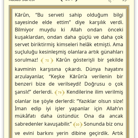
Kārûn, “Bu serveti sahip olduğum bilgi
sayesinde elde ettim” diye karşılık verdi.
Bilmiyor muydu ki Allah ondan önceki
kuşaklardan, ondan daha güçlü ve daha çok
servet biriktirmiş kimseleri helâk etmişti. Ama
suçluluğu kesinleşmiş olanlara artık günahları
﴾ 78 ﴿
sorulmaz!
Kārûn gösterişli bir şekilde
kavminin karşısına çıkardı. Dünya hayatını
arzulayanlar, “Keşke Kārûn’a verilenin bir
benzeri bize de verilseydi! Doğrusu o çok
﴾ 79 ﴿
şanslı!” derlerdi.
Kendilerine ilim verilmiş
olanlar ise şöyle derlerdi: “Yazıklar olsun size!
İman edip iyi işler yapanlar için Allah’ın
mükâfatı daha üstündür. Ona da ancak
﴾ 80 ﴿
sabredenler kavuşabilir.”
Sonunda biz onu
ve evini barkını yerin dibine geçirdik. Artık