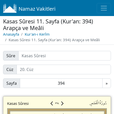
Namaz Vakitleri
Kasas Sûresi 11. Sayfa (Kur'an: 394)
Arapça ve Meâli
Anasayfa
Kur'an-ı Kerîm
Kasas Sûresi 11. Sayfa (Kur'an: 394) Arapça ve Meâli
Sûre
Cüz
Sayfa
»
٣٩٤
سُورَةُالْقَصَصِ
Kasas Sûresi