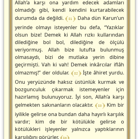
Allah’a karşı ona yardım edecek adamları
olmadığı gibi, kendi kendini kurtarabilecek
﴾ 81 ﴿
durumda da değildi.
Daha dün Karun’un
yerinde olmayı isteyenler bu defa, “Yazıklar
olsun bize! Demek ki Allah rızkı kullarından
dilediğine bol bol, dilediğine de ölçülü
veriyormuş. Allah bize lutufta bulunmuş
olmasaydı, bizi de mutlaka yerin dibine
geçirmişti. Vah ki vah! Demek inkârcılar iflâh
﴾ 82 ﴿
olmazmış!” der oldular.
İşte âhiret yurdu.
Onu yeryüzünde haksız üstünlük kurmak ve
bozgunculuk çıkarmak istemeyenler için
hazırlamış bulunuyoruz. İyi son, Allah’a karşı
﴾ 83 ﴿
gelmekten sakınanların olacaktır.
Kim bir
iyilikle gelirse ona bundan daha hayırlı karşılık
vardır; kim de bir kötülükle gelirse o
kötülükleri işleyenler yalnızca yaptıklarının
﴾ 84 ﴿
karşılığını görürler.