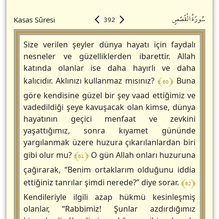
سُورَةُالْقَصَصِ
Kasas Sûresi
392
Size verilen şeyler dünya hayatı için faydalı
nesneler ve güzelliklerden ibarettir. Allah
katında olanlar ise daha hayırlı ve daha
﴾ 60 ﴿
kalıcıdır. Aklınızı kullanmaz mısınız?
Buna
göre kendisine güzel bir şey vaad ettiğimiz ve
vadedildiği şeye kavuşacak olan kimse, dünya
hayatının geçici menfaat ve zevkini
yaşattığımız, sonra kıyamet gününde
yargılanmak üzere huzura çıkarılanlardan biri
﴾ 61 ﴿
gibi olur mu?
O gün Allah onları huzuruna
çağırarak, “Benim ortaklarım olduğunu iddia
﴾ 62 ﴿
ettiğiniz tanrılar şimdi nerede?” diye sorar.
Kendileriyle ilgili azap hükmü kesinleşmiş
olanlar, “Rabbimiz! Şunlar azdırdığımız