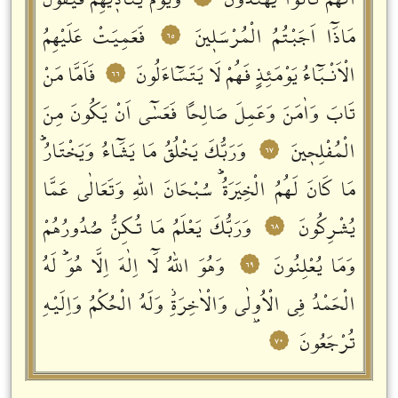
اَنَّهُمْ كَانُوا يَهْتَدُونَ
وَيَوْمَ يُنَادٖيهِمْ فَيَقُولُ
مَاذَٓا اَجَبْتُمُ الْمُرْسَلٖينَ
فَعَمِيَتْ عَلَيْهِمُ
٦٥
الْاَنْـبَٓاءُ يَوْمَئِذٍ فَهُمْ لَا يَتَسَٓاءَلُونَ
فَاَمَّا مَنْ
٦٦
تَابَ وَاٰمَنَ وَعَمِلَ صَالِحاً فَعَسٰٓى اَنْ يَكُونَ مِنَ
الْمُفْلِحٖينَ
وَرَبُّكَ يَخْلُقُ مَا يَشَٓاءُ وَيَخْتَارُؕ
٦٧
مَا كَانَ لَهُمُ الْخِيَرَةُؕ سُبْحَانَ اللّٰهِ وَتَعَالٰى عَمَّا
يُشْرِكُونَ
وَرَبُّكَ يَعْلَمُ مَا تُكِنُّ صُدُورُهُمْ
٦٨
وَمَا يُعْلِنُونَ
وَهُوَ اللّٰهُ لَٓا اِلٰهَ اِلَّا هُوَؕ لَهُ
٦٩
الْحَمْدُ فِي الْاُو۫لٰى وَالْاٰخِرَةِؗ وَلَهُ الْحُكْمُ وَاِلَيْهِ
تُرْجَعُونَ
٧٠