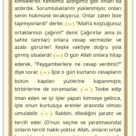
kimselerdir. Kendimiz azdığımız gibi onları da
azdırdık. Sorumluluklarını yüklenmiyor, onları
senin hükmüne bırakıyoruz. Onlar zaten bize
﴾ 63 ﴿
tapmıyorlardı” derler.
“Allah’a koştuğunuz
ortaklarınızı çağırın!” denir. Çağırırlar ama (o
sahte tanrılar) onlara cevap vermezler ve
azabı görürler! Keşke vaktiyle doğru yola
﴾ 64 ﴿
girmiş olsalardı!
O gün Allah onlara hitap
ederek, “Peygamberlere ne cevap verdiniz?”
﴾ 65 ﴿
diye sorar.
İşte o gün kurtarıcı cevapların
bütün kapıları yüzlerine kapanmıştır,
﴾ 66 ﴿
birbirlerine de soramazlar.
Tövbe edip
iman eden ve iyi işler yapan kimseye gelince,
işte onun kurtuluşa erenler arasında olması
﴾ 67 ﴿
umulabilir.
Rabbin, dilediğini yaratır ve
tercih eder. (O’nun seçme ve yaratmasında)
onların tercih hakkı yoktur. Allah, onların ortak