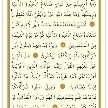
وَمَٓا اُو۫تٖيتُمْ مِنْ شَيْءٍ فَمَتَاعُ الْحَيٰوةِ الدُّنْيَا
وَزٖينَتُهَاۚ وَمَا عِنْدَ اللّٰهِ خَيْرٌ وَاَبْقٰىؕ اَفَلَا تَعْقِلُونَࣖ
اَفَمَنْ وَعَدْنَاهُ وَعْداً حَسَناً فَهُوَ لَاقٖيهِ كَمَنْ
٦٠
مَتَّعْنَاهُ مَتَاعَ الْحَيٰوةِ الدُّنْيَا ثُمَّ هُوَ يَوْمَ الْقِيٰمَةِ
مِنَ الْمُحْضَرٖينَ
وَيَوْمَ يُنَادٖيهِمْ فَيَقُولُ اَيْنَ
٦١
شُرَكَٓاءِيَ الَّذٖينَ كُنْتُمْ تَزْعُمُونَ
قَالَ الَّذٖينَ
٦٢
حَقَّ عَلَيْهِمُ الْقَوْلُ رَبَّنَا هٰٓؤُ۬لَٓاءِ الَّذٖينَ اَغْوَيْنَاۚ
اَغْوَيْنَاهُمْ كَمَا غَوَيْنَاۚ تَبَرَّأْنَٓا اِلَيْكَؗ مَا كَانُٓوا
اِيَّانَا يَعْبُدُونَ
وَقٖيلَ ادْعُوا شُرَكَٓاءَكُمْ
٦٣
فَدَعَوْهُمْ فَلَمْ يَسْتَجٖيبُوا لَهُمْ وَرَاَوُا الْعَذَابَۚ لَوْ
٦٤