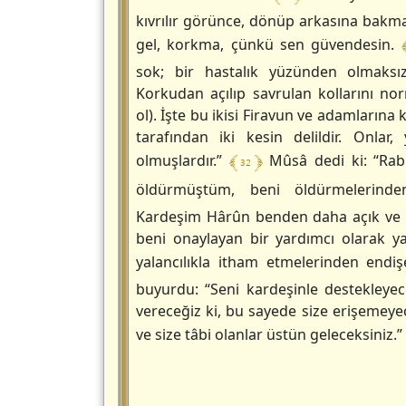
kıvrılır görünce, dönüp arkasına bakma
gel, korkma, çünkü sen güvendesin.
sok; bir hastalık yüzünden olmaksız
Korkudan açılıp savrulan kollarını no
ol). İşte bu ikisi Firavun ve adamlarına
tarafından iki kesin delildir. Onlar
﴾ 32 ﴿
olmuşlardır.”
Mûsâ dedi ki: “Rab
öldürmüştüm, beni öldürmelerin
Kardeşim Hârûn benden daha açık ve
beni onaylayan bir yardımcı olarak y
yalancılıkla itham etmelerinden endi
buyurdu: “Seni kardeşinle destekleyec
vereceğiz ki, bu sayede size erişemeyec
ve size tâbi olanlar üstün geleceksiniz.”