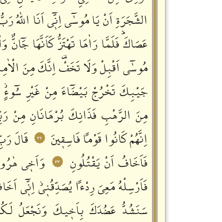
الشَّجَرَةِ اَنْ يَا مُوسٰٓى اِنّٖٓي اَنَا اللّٰهُ رَبُّ
عَصَاكَؕ فَلَمَّا رَاٰهَا تَهْتَزُّ كَاَنَّهَا جَٓانٌّ وَ
مُوسٰٓى اَقْبِلْ وَلَا تَخَفْࣞ اِنَّكَ مِنَ الْاٰمِن
جَيْبِكَ تَخْرُجْ بَيْضَٓاءَ مِنْ غَيْرِ سُٓوءٍ
مِنَ الرَّهْبِ فَذَانِكَ بُرْهَانَانِ مِنْ رَبِّكَ
اِنَّهُمْ كَانُوا قَوْماً فَاسِقٖينَ
قَالَ رَبِّ
٣٢
فَاَخَافُ اَنْ يَقْتُلُونِ
وَاَخٖي هٰرُونُ
٣٣
فَاَرْسِلْهُ مَعِيَ رِدْءاً يُصَدِّقُنٖيؗ اِنّٖٓي اَخَ
سَنَشُدُّ عَضُدَكَ بِاَخٖيكَ وَنَجْعَلُ لَكُمَ