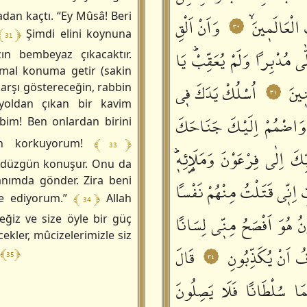
dan kaçtı. “Ey Mûsâ! Beri
 الْعَالَمٖينَۙ
وَاَنْ اَلْقِ
٣٠
﴾ 31 ﴿
Şimdi elini koynuna
لّٰى مُدْبِراً وَلَمْ يُعَقِّبْؕ يَا
ın bembeyaz çıkacaktır.
rmal konuma getir (sakin
ٖينَ
اُسْلُكْ يَدَكَ فٖي
 karşı göstereceğin, rabbin
٣١
, yoldan çıkan bir kavim
ؗ وَاضْمُمْ اِلَيْكَ جَنَاحَكَ
bim! Ben onlardan birini
﴾ 33 ﴿
den korkuyorum!
 اِلٰى فِرْعَوْنَ وَمَلَا۬ئِهٖؕ
 düzgün konuşur. Onu da
anımda gönder. Zira beni
 اِنّٖي قَتَلْتُ مِنْهُمْ نَفْساً
﴾ 34 ﴿
şe ediyorum.”
Allah
 هُوَ اَفْصَحُ مِنّٖي لِسَاناً
eğiz ve size öyle bir güç
ekler, mûcizelerimizle siz
افُ اَنْ يُكَذِّبُونِ
قَالَ
﴾ 35 ﴿
٣٤
ا سُلْطَاناً فَلَا يَصِلُونَ