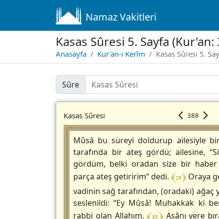
Namaz Vakitleri
Kasas Sûresi 5. Sayfa (Kur'an:
Anasayfa
Kur'an-ı Kerîm
Kasas Sûresi 5. Sa
Sûre
Kasas Sûresi
388
Mûsâ bu süreyi doldurup ailesiyle bir
tarafında bir ateş gördü; ailesine, “S
gördüm, belki oradan size bir haber 
﴾ 29 ﴿
parça ateş getiririm” dedi.
Oraya ge
vadinin sağ tarafından, (oradaki) ağaç
seslenildi: “Ey Mûsâ! Muhakkak ki be
﴾ 30 ﴿
rabbi olan Allahım.
Asânı yere bır