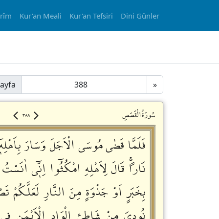
erîm
Kur'an Meali
Kur'an Tefsiri
Dini Günler
ayfa
»
٣٨٨
سُورَةُالْقَصَصِ
فَلَمَّا قَضٰى مُوسَى الْاَجَلَ وَسَارَ بِاَهْلِه
نَاراًۚ قَالَ لِاَهْلِهِ امْكُثُٓوا اِنّٖٓي اٰنَسْتُ 
بِخَبَرٍ اَوْ جَذْوَةٍ مِنَ النَّارِ لَعَلَّكُمْ تَص
نُودِيَ مِنْ شَاطِئِ الْوَادِ الْاَيْمَنِ فِي ا