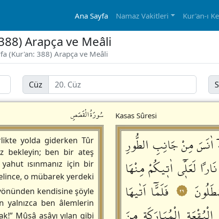
Ana Sayfa
Namaz Vakitleri
Kur'an-ı K
 388) Arapça ve Meâli
yfa (Kur'an: 388) Arapça ve Meâli
Cüz
S
سُورَةُالْقَصَصِ
Kasas Sûresi
ٖٓ اٰنَسَ مِنْ جَانِبِ الطُّورِ
likte yolda giderken Tûr
iz bekleyin; ben bir ateş
نَاراً لَعَلّٖٓي اٰتٖيكُمْ مِنْهَا
yahut ısınmanız için bir
lince, o mübarek yerdeki
ْطَلُونَ
فَلَمَّٓا اَتٰيهَا
٢٩
 yönünden kendisine şöyle
n yalnızca ben âlemlerin
لْبُقْعَةِ الْمُبَارَكَةِ مِنَ
ak!” Mûsâ asâyı yılan gibi