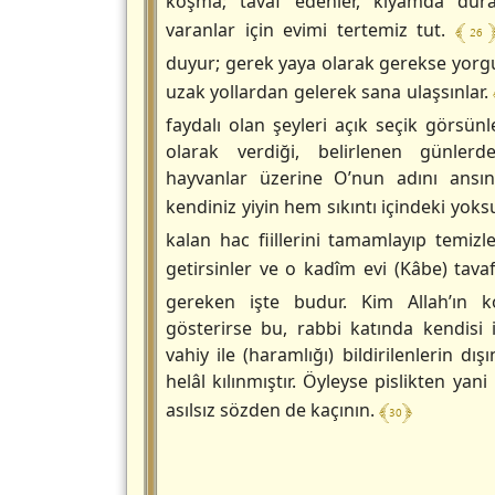
koşma; tavaf edenler, kıyamda dura
﴾ 26 
varanlar için evimi tertemiz tut.
duyur; gerek yaya olarak gerekse yorg
uzak yollardan gelerek sana ulaşsınlar.
faydalı olan şeyleri açık seçik görsünle
olarak verdiği, belirlenen günlerd
hayvanlar üzerine O’nun adını ansın
kendiniz yiyin hem sıkıntı içindeki yoks
kalan hac fiillerini tamamlayıp temizle
getirsinler ve o kadîm evi (Kâbe) tavaf
gereken işte budur. Kim Allah’ın k
gösterirse bu, rabbi katında kendisi i
vahiy ile (haramlığı) bildirilenlerin dı
helâl kılınmıştır. Öyleyse pislikten ya
﴾ 30 ﴿
asılsız sözden de kaçının.