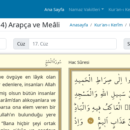
Ana Sayfa
Namaz Vakitleri
Kur'an-ı K
34) Arapça ve Meâli
Anasayfa
Kur'an-ı Kerîm
Cüz
S
سُورَةُالْحَجِّ
Hac Sûresi
دُٓوا اِلٰى صِرَاطِ الْحَمٖيدِ
 ve övgüye en lâyık olan
 edenlere, insanları Allah
ْ سَبٖيلِ اللّٰهِ وَالْمَسْجِدِ
lmiş olsun bütün insanlar
 Harâm’dan alıkoyanlara ve
ۨ الْعَاكِفُ فٖيهِ وَالْبَادِؕ
arsa ona elem veren bir
ullah’ın bulunduğu yere
نْ عَذَابٍ اَلٖيمٍࣖ
وَاِذْ
٢٥
 “Bana hiçbir şeyi ortak