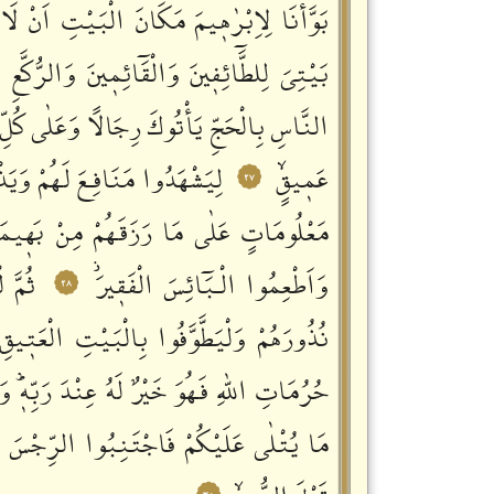
بَوَّأْنَا لِاِبْرٰهٖيمَ مَكَانَ الْبَيْتِ اَنْ لَا
بَيْتِيَ لِلطَّٓائِفٖينَ وَالْقَٓائِمٖينَ وَالرُّكَّعِ
النَّاسِ بِالْحَجِّ يَأْتُوكَ رِجَالاً وَعَلٰى كُلِّ 
عَمٖيقٍۙ
لِيَشْهَدُوا مَنَافِـعَ لَهُمْ وَيَذْ
٢٧
مَعْلُومَاتٍ عَلٰى مَا رَزَقَهُمْ مِنْ بَهٖيمَةِ 
وَاَطْعِمُوا الْـبَٓائِسَ الْفَقٖيرَؗ
ثُمَّ 
٢٨
نُذُورَهُمْ وَلْيَطَّوَّفُوا بِالْبَيْتِ الْعَتٖيقِ
حُرُمَاتِ اللّٰهِ فَهُوَ خَيْرٌ لَهُ عِنْدَ رَبِّهٖؕ وَا
مَا يُتْلٰى عَلَيْكُمْ فَاجْتَنِبُوا الرِّجْسَ م