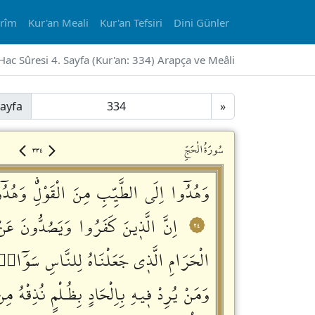
erîm
Kur'an Meali
Kur'an Tefsiri
Dini Günler
Hac Sûresi 4. Sayfa (Kur'an: 334) Arapça ve Meâli
ayfa
»
٣٣٤
سُورَةُالْحَجِّ
وَهُدُٓوا اِلَى الطَّيِّبِ مِنَ الْقَوْلِࣗ وَهُ
اِنَّ الَّذٖينَ كَفَرُوا وَيَصُدُّونَ عَن
٢٤
الْحَرَامِ الَّذٖي جَعَلْنَاهُ لِلنَّاسِ سَوَٓاءً
وَمَنْ يُرِدْ فٖيهِ بِاِلْحَادٍ بِظُـلْمٍ نُذِقْهُ مِ