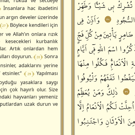
nlar, rükûa ve secdeye
 تُشْرِكْ بٖي شَيْـٔاً وَطَهِّرْ
﴿
İnsanlara hac ibadetini
 السُّجُودِ
وَاَذِّنْ فِي
un argın develer üzerinde
٢٦
﴾ 27 ﴿
Böylece kendileri için
ضَامِرٍ يَأْتٖينَ مِنْ كُلِّ فَجٍّ
r ve Allah’ın onlara rızık
e kesecekleri kurbanlık
كُرُوا اسْمَ اللّٰهِ فٖٓي اَيَّامٍ
lar. Artık onlardan hem
﴾ 28 ﴿
ulları doyurun.
Sonra
الْاَنْعَامِۚ فَكُلُوا مِنْهَا
nsinler, adaklarını yerine
﴾ 29 ﴿
 etsinler.”
Yapılması
لْيَقْضُوا تَفَثَهُمْ وَلْيُوفُوا
oyduğu yasaklara saygı
ذٰلِكَࣗ وَمَنْ يُعَظِّمْ
çin çok hayırlı olur. Size
٢٩
şındaki hayvanları yemeniz
ُحِلَّتْ لَكُمُ الْاَنْعَامُ اِلَّا
ni putlardan uzak durun ve
ِنَ الْاَوْثَانِ وَاجْتَنِبُوا