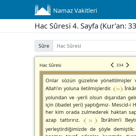
Namaz Vakitleri
Hac Sûresi 4. Sayfa (Kur'an: 3
Sûre
Hac Sûresi
334
Onlar sözün güzeline yöneltilmişler
﴾ 24 ﴿
Allah’ın yoluna iletilmişlerdir.
İnkâr
yolundan ve -yerli olsun dışarıdan ge
için (ibadet yeri) yaptığımız- Mescid-i
her kim orada zulmederek haktan sap
﴾ 25 ﴿
azap tattırırız.
İbrâhim’i Beyt
yerleştirdiğimizde de şöyle demiştik: