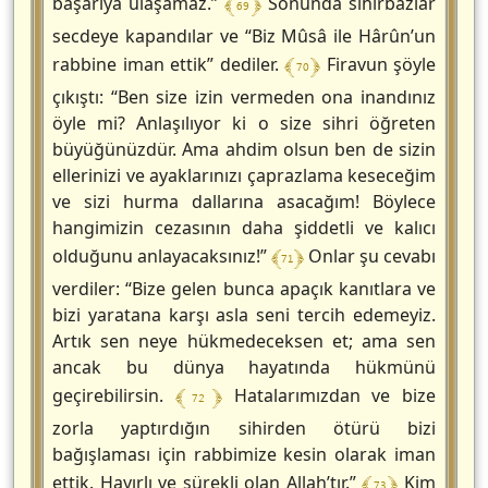
﴾ 69 ﴿
başarıya ulaşamaz.”
Sonunda sihirbazlar
secdeye kapandılar ve “Biz Mûsâ ile Hârûn’un
﴾ 70 ﴿
rabbine iman ettik” dediler.
Firavun şöyle
çıkıştı: “Ben size izin vermeden ona inandınız
öyle mi? Anlaşılıyor ki o size sihri öğreten
büyüğünüzdür. Ama ahdim olsun ben de sizin
ellerinizi ve ayaklarınızı çaprazlama keseceğim
ve sizi hurma dallarına asacağım! Böylece
hangimizin cezasının daha şiddetli ve kalıcı
﴾ 71 ﴿
olduğunu anlayacaksınız!”
Onlar şu cevabı
verdiler: “Bize gelen bunca apaçık kanıtlara ve
bizi yaratana karşı asla seni tercih edemeyiz.
Artık sen neye hükmedeceksen et; ama sen
ancak bu dünya hayatında hükmünü
﴾ 72 ﴿
geçirebilirsin.
Hatalarımızdan ve bize
zorla yaptırdığın sihirden ötürü bizi
bağışlaması için rabbimize kesin olarak iman
﴾ 73 ﴿
ettik. Hayırlı ve sürekli olan Allah’tır.”
Kim