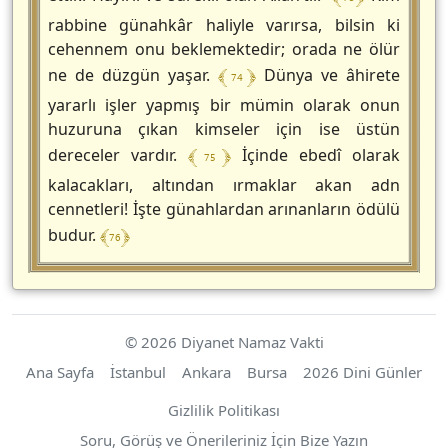
rabbine günahkâr haliyle varırsa, bilsin ki
cehennem onu beklemektedir; orada ne ölür
﴾ 74 ﴿
ne de düzgün yaşar.
Dünya ve âhirete
yararlı işler yapmış bir mümin olarak onun
huzuruna çıkan kimseler için ise üstün
﴾ 75 ﴿
dereceler vardır.
İçinde ebedî olarak
kalacakları, altından ırmaklar akan adn
cennetleri! İşte günahlardan arınanların ödülü
﴾ 76 ﴿
budur.
© 2026 Diyanet Namaz Vakti
Ana Sayfa
İstanbul
Ankara
Bursa
2026 Dini Günler
Gizlilik Politikası
Soru, Görüş ve Önerileriniz İçin Bize Yazın