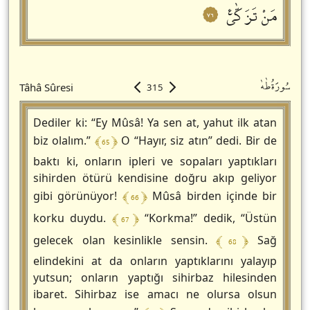
مَنْ تَزَكّٰىࣖ
٧٦
سُورَةُطٰهٰ
Tâhâ Sûresi
315
Dediler ki: “Ey Mûsâ! Ya sen at, yahut ilk atan
﴾ 65 ﴿
biz olalım.”
O “Hayır, siz atın” dedi. Bir de
baktı ki, onların ipleri ve sopaları yaptıkları
sihirden ötürü kendisine doğru akıp geliyor
﴾ 66 ﴿
gibi görünüyor!
Mûsâ birden içinde bir
﴾ 67 ﴿
korku duydu.
“Korkma!” dedik, “Üstün
﴾ 68 ﴿
gelecek olan kesinlikle sensin.
Sağ
elindekini at da onların yaptıklarını yalayıp
yutsun; onların yaptığı sihirbaz hilesinden
ibaret. Sihirbaz ise amacı ne olursa olsun