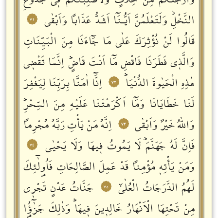
وَاَرْجُلَكُمْ مِنْ خِلَافٍ وَلَاُصَلِّبَنَّكُمْ فٖي جُذُوعِ
النَّخْلِؗ وَلَتَعْلَمُنَّ اَيُّـنَٓا اَشَدُّ عَذَاباً وَاَبْقٰى
٧١
قَالُوا لَنْ نُؤْثِرَكَ عَلٰى مَا جَٓاءَنَا مِنَ الْبَيِّنَاتِ
وَالَّذٖي فَطَرَنَا فَاقْضِ مَٓا اَنْتَ قَاضٍؕ اِنَّمَا تَقْضٖي
هٰذِهِ الْحَيٰوةَ الدُّنْيَاؕ
اِنَّٓا اٰمَنَّا بِرَبِّنَا لِيَغْفِرَ
٧٢
لَنَا خَطَايَانَا وَمَٓا اَكْرَهْتَنَا عَلَيْهِ مِنَ السِّحْرِؕ
وَاللّٰهُ خَيْرٌ وَاَبْقٰى
اِنَّهُ مَنْ يَأْتِ رَبَّهُ مُجْرِماً
٧٣
فَاِنَّ لَهُ جَهَنَّمَؕ لَا يَمُوتُ فٖيهَا وَلَا يَحْيٰى
٧٤
وَمَنْ يَأْتِهٖ مُؤْمِناً قَدْ عَمِلَ الصَّالِحَاتِ فَاُو۬لٰٓئِكَ
لَهُمُ الدَّرَجَاتُ الْعُلٰىۙ
جَنَّاتُ عَدْنٍ تَجْرٖي
٧٥
مِنْ تَحْتِهَا الْاَنْهَارُ خَالِدٖينَ فٖيهَاؕ وَذٰلِكَ جَزٰٓؤُ۬ا