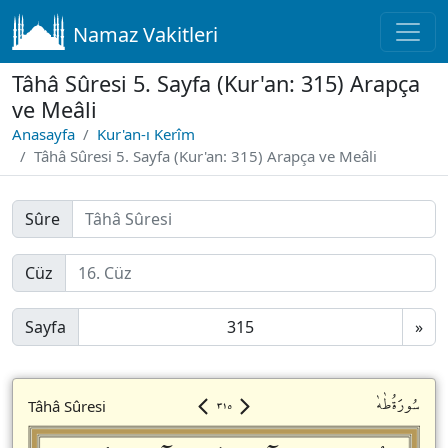
Namaz Vakitleri
Tâhâ Sûresi 5. Sayfa (Kur'an: 315) Arapça
ve Meâli
Anasayfa
Kur'an-ı Kerîm
Tâhâ Sûresi 5. Sayfa (Kur'an: 315) Arapça ve Meâli
Sûre
Cüz
Sayfa
»
٣١٥
سُورَةُطٰهٰ
Tâhâ Sûresi