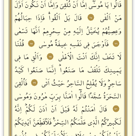
قَالُوا يَا مُوسٰٓى اِمَّٓا اَنْ تُلْقِيَ وَاِمَّٓا اَنْ نَكُونَ اَوَّلَ
مَنْ اَلْقٰى
قَالَ بَلْ اَلْقُواۚ فَاِذَا حِبَالُهُمْ
٦٥
وَعِصِيُّهُمْ يُخَيَّلُ اِلَيْهِ مِنْ سِحْرِهِمْ اَنَّهَا تَسْعٰى
فَاَوْجَسَ فٖي نَفْسِهٖ خٖيفَةً مُوسٰى
قُلْنَا
٦٧
٦٦
لَا تَخَفْ اِنَّكَ اَنْتَ الْاَعْلٰى
وَاَلْقِ مَا فٖي
٦٨
يَمٖينِكَ تَلْقَفْ مَا صَنَعُواؕ اِنَّمَا صَنَعُوا كَيْدُ
سَاحِرٍؕ وَلَا يُفْلِحُ السَّاحِرُ حَيْثُ اَتٰى
فَاُلْقِيَ
٦٩
السَّحَرَةُ سُجَّداً قَالُٓوا اٰمَنَّا بِرَبِّ هٰرُونَ وَمُوسٰى
قَالَ اٰمَنْتُمْ لَهُ قَبْلَ اَنْ اٰذَنَ لَكُمْؕ اِنَّهُ
٧٠
لَكَبٖيرُكُمُ الَّذٖي عَلَّمَكُمُ السِّحْرَۚ فَلَاُقَطِّعَنَّ اَيْدِيَكُمْ