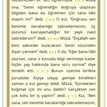
﴾ 65 ﴿
nezdimizden bir ilim öğretmiştik.
Mûsâ
ona, “Senin öğrendiğin doğruya ulaştıran
bilgiden bana da öğretmen için sana tâbi
﴾ 66 ﴿
olayım mı?” dedi.
O kul, “Doğrusu sen
benimle beraberliğe sabredemezsin, (iç
yüzünü) kavrayamadığın bir şeye nasıl
﴾ 67-68 ﴿
sabredersin?” dedi.
Mûsâ, “İnşallah sen
beni sabreder bulacaksın. Senin sözünden
﴾ 69 ﴿
dışarı çıkmam” dedi.
O da, “Eğer bana tâbi
olursan, sana o konuda bilgi verinceye kadar
hiçbir şey hakkında bana soru sorma!” diye
﴾ 70 ﴿
tembih etti.
Bunun üzerine birlikte
yürüdüler. Kıyıya ulaşıp gemiye bindikleri
zaman o kul gemiyi deldi. Mûsâ, “İçindekileri
boğmak için mi onu deldin? Gerçekten sen
﴾ 71 ﴿
çok kötü bir iş yaptın!” dedi.
Kul, “Ben
sana, sen benimle beraberliğe sabredemezsin,