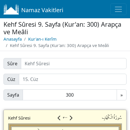
Namaz Vakitleri
Kehf Sûresi 9. Sayfa (Kur'an: 300) Arapça
ve Meâli
Anasayfa
Kur'an-ı Kerîm
Kehf Sûresi 9. Sayfa (Kur'an: 300) Arapça ve Meâli
Sûre
Cüz
Sayfa
»
٣٠٠
سُورَةُالْكَهْفِ
Kehf Sûresi