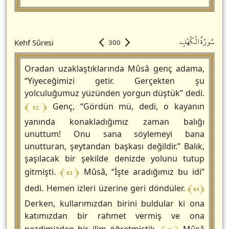
سُورَةُالْكَهْفِ
Kehf Sûresi
300
Oradan uzaklaştıklarında Mûsâ genç adama,
“Yiyeceğimizi getir. Gerçekten şu
yolculuğumuz yüzünden yorgun düştük” dedi.
﴾ 62 ﴿
Genç, “Gördün mü, dedi, o kayanın
yanında konakladığımız zaman balığı
unuttum! Onu sana söylemeyi bana
unutturan, şeytandan başkası değildir.” Balık,
şaşılacak bir şekilde denizde yolunu tutup
﴾ 63 ﴿
gitmişti.
Mûsâ, “İşte aradığımız bu idi”
﴾ 64 ﴿
dedi. Hemen izleri üzerine geri döndüler.
Derken, kullarımızdan birini buldular ki ona
katımızdan bir rahmet vermiş ve ona