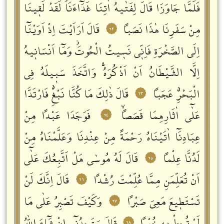
فَلَمَّا جَاوَزَا قَالَ لِفَتٰيهُ اٰتِنَا غَدَٓاءَنَاؗ لَقَدْ لَقٖينَا
مِنْ سَفَرِنَا هٰذَا نَصَباً
قَالَ اَرَاَيْتَ اِذْ اَوَيْنَٓا
٦٢
اِلَى الصَّخْرَةِ فَاِنّٖي نَسٖيتُ الْحُوتَؗ وَمَٓا اَنْسَانٖيهُ
اِلَّا الشَّيْطَانُ اَنْ اَذْكُرَهُۚ وَاتَّخَذَ سَبٖيلَهُ فِي
الْبَحْرِࣗ عَجَباً
قَالَ ذٰلِكَ مَا كُنَّا نَبْغِࣗ فَارْتَدَّا
٦٣
عَلٰٓى اٰثَارِهِمَا قَصَصاًۙ
فَوَجَدَا عَبْداً مِنْ
٦٤
عِبَادِنَٓا اٰتَيْنَاهُ رَحْمَةً مِنْ عِنْدِنَا وَعَلَّمْنَاهُ مِنْ
لَدُنَّا عِلْماً
قَالَ لَهُ مُوسٰى هَلْ اَتَّبِعُكَ عَلٰٓى
٦٥
اَنْ تُعَلِّمَنِ مِمَّا عُلِّمْتَ رُشْداً
قَالَ اِنَّكَ لَنْ
٦٦
تَسْتَطٖيعَ مَعِيَ صَبْراً
وَكَيْفَ تَصْبِرُ عَلٰى مَا
٦٧
٦٨