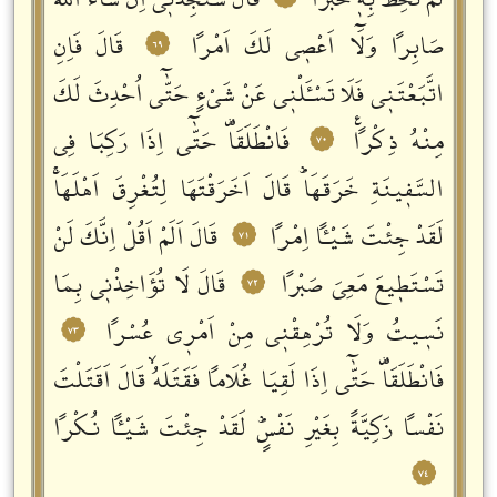
لَمْ تُحِطْ بِهٖ خُبْراً
قَالَ سَتَجِدُنٖٓي اِنْ شَٓاءَ اللّٰهُ
صَابِراً وَلَٓا اَعْصٖي لَكَ اَمْراً
قَالَ فَاِنِ
٦٩
اتَّبَعْتَنٖي فَلَا تَسْـَٔلْنٖي عَنْ شَيْءٍ حَتّٰٓى اُحْدِثَ لَكَ
مِنْهُ ذِكْراًࣖ
فَانْطَلَقَاࣞ حَتّٰٓى اِذَا رَكِبَا فِي
٧٠
السَّفٖينَةِ خَرَقَهَاؕ قَالَ اَخَرَقْتَهَا لِتُغْرِقَ اَهْلَهَاۚ
لَقَدْ جِئْتَ شَيْـٔاً اِمْراً
قَالَ اَلَمْ اَقُلْ اِنَّكَ لَنْ
٧١
تَسْتَطٖيعَ مَعِيَ صَبْراً
قَالَ لَا تُؤَاخِذْنٖي بِمَا
٧٢
نَسٖيتُ وَلَا تُرْهِقْنٖي مِنْ اَمْرٖي عُسْراً
٧٣
فَانْطَلَقَاࣞ حَتّٰٓى اِذَا لَقِيَا غُلَاماً فَقَتَلَهُۙ قَالَ اَقَتَلْتَ
نَفْساً زَكِيَّةً بِغَيْرِ نَفْسٍؕ لَقَدْ جِئْتَ شَيْـٔاً نُكْراً
٧٤