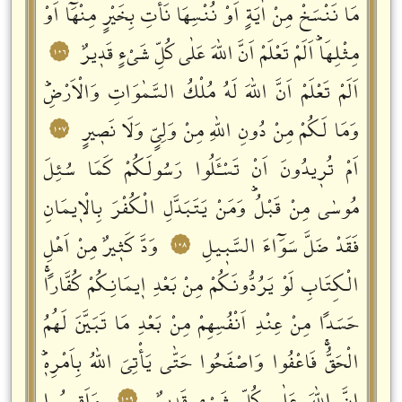
مَا نَنْسَخْ مِنْ اٰيَةٍ اَوْ نُنْسِهَا نَأْتِ بِخَيْرٍ مِنْهَٓا اَوْ
مِثْلِهَاؕ اَلَمْ تَعْلَمْ اَنَّ اللّٰهَ عَلٰى كُلِّ شَيْءٍ قَدٖيرٌ
١٠٦
اَلَمْ تَعْلَمْ اَنَّ اللّٰهَ لَهُ مُلْكُ السَّمٰوَاتِ وَالْاَرْضِؕ
وَمَا لَكُمْ مِنْ دُونِ اللّٰهِ مِنْ وَلِيٍّ وَلَا نَصٖيرٍ
١٠٧
اَمْ تُرٖيدُونَ اَنْ تَسْـَٔلُوا رَسُولَكُمْ كَمَا سُئِلَ
مُوسٰى مِنْ قَبْلُؕ وَمَنْ يَتَبَدَّلِ الْكُفْرَ بِالْاٖيمَانِ
فَقَدْ ضَلَّ سَوَٓاءَ السَّبٖيلِ
وَدَّ كَثٖيرٌ مِنْ اَهْلِ
١٠٨
الْكِتَابِ لَوْ يَرُدُّونَكُمْ مِنْ بَعْدِ اٖيمَانِكُمْ كُفَّاراًۚ
حَسَداً مِنْ عِنْدِ اَنْفُسِهِمْ مِنْ بَعْدِ مَا تَبَيَّنَ لَهُمُ
الْحَقُّۚ فَاعْفُوا وَاصْفَحُوا حَتّٰى يَأْتِيَ اللّٰهُ بِاَمْرِهٖؕ
١٠٩