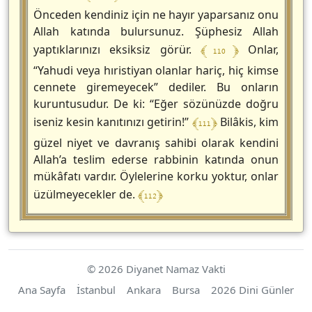
Önceden kendiniz için ne hayır yaparsanız onu
Allah katında bulursunuz. Şüphesiz Allah
﴾ 110 ﴿
yaptıklarınızı eksiksiz görür.
Onlar,
“Yahudi veya hıristiyan olanlar hariç, hiç kimse
cennete giremeyecek” dediler. Bu onların
kuruntusudur. De ki: “Eğer sözünüzde doğru
﴾ 111 ﴿
iseniz kesin kanıtınızı getirin!”
Bilâkis, kim
güzel niyet ve davranış sahibi olarak kendini
Allah’a teslim ederse rabbinin katında onun
mükâfatı vardır. Öylelerine korku yoktur, onlar
﴾ 112 ﴿
üzülmeyecekler de.
© 2026 Diyanet Namaz Vakti
Ana Sayfa
İstanbul
Ankara
Bursa
2026 Dini Günler