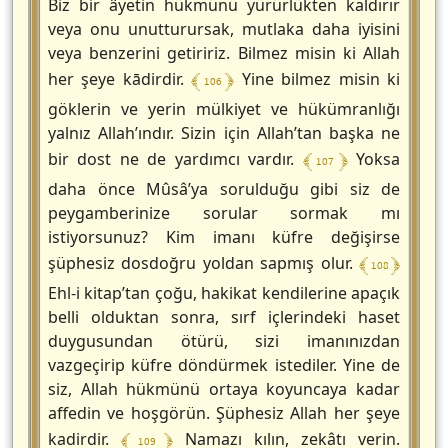
Biz bir âyetin hükmünü yürürlükten kaldırır
veya onu unutturursak, mutlaka daha iyisini
veya benzerini getiririz. Bilmez misin ki Allah
﴾ 106 ﴿
her şeye kādirdir.
Yine bilmez misin ki
göklerin ve yerin mülkiyet ve hükümranlığı
yalnız Allah’ındır. Sizin için Allah’tan başka ne
﴾ 107 ﴿
bir dost ne de yardımcı vardır.
Yoksa
daha önce Mûsâ’ya sorulduğu gibi siz de
peygamberinize sorular sormak mı
istiyorsunuz? Kim imanı küfre değişirse
﴾ 108 ﴿
şüphesiz dosdoğru yoldan sapmış olur.
Ehl-i kitap’tan çoğu, hakikat kendilerine apaçık
belli olduktan sonra, sırf içlerindeki haset
duygusundan ötürü, sizi imanınızdan
vazgeçirip küfre döndürmek istediler. Yine de
siz, Allah hükmünü ortaya koyuncaya kadar
affedin ve hoşgörün. Şüphesiz Allah her şeye
﴾ 109 ﴿
kadirdir.
Namazı kılın, zekâtı verin.