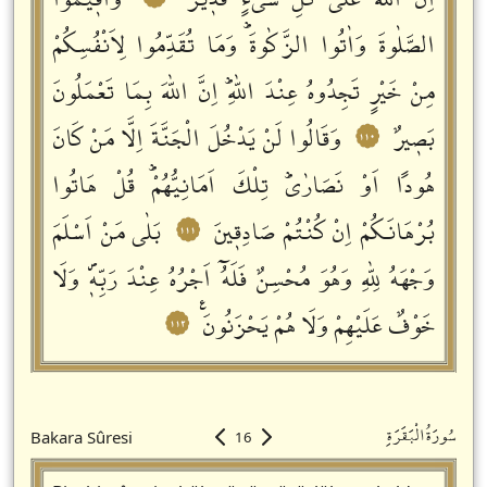
اِنَّ اللّٰهَ عَلٰى كُلِّ شَيْءٍ قَدٖيرٌ
وَاَقٖيمُوا
الصَّلٰوةَ وَاٰتُوا الزَّكٰوةَؕ وَمَا تُقَدِّمُوا لِاَنْفُسِكُمْ
مِنْ خَيْرٍ تَجِدُوهُ عِنْدَ اللّٰهِؕ اِنَّ اللّٰهَ بِمَا تَعْمَلُونَ
بَصٖيرٌ
وَقَالُوا لَنْ يَدْخُلَ الْجَنَّةَ اِلَّا مَنْ كَانَ
١١٠
هُوداً اَوْ نَصَارٰىؕ تِلْكَ اَمَانِيُّهُمْؕ قُلْ هَاتُوا
بُرْهَانَكُمْ اِنْ كُنْتُمْ صَادِقٖينَ
بَلٰى مَنْ اَسْلَمَ
١١١
وَجْهَهُ لِلّٰهِ وَهُوَ مُحْسِنٌ فَلَهُٓ اَجْرُهُ عِنْدَ رَبِّهٖࣕ وَلَا
خَوْفٌ عَلَيْهِمْ وَلَا هُمْ يَحْزَنُونَࣖ
١١٢
سُورَةُالْبَقَرَةِ
Bakara Sûresi
16