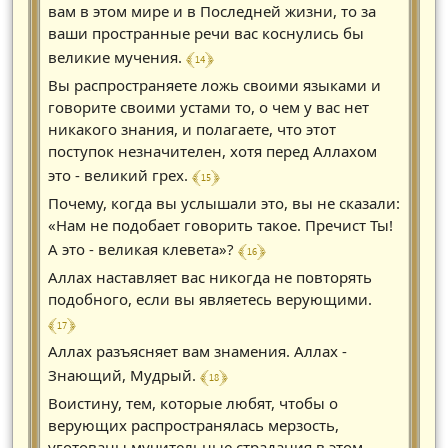
вам в этом мире и в Последней жизни, то за
ваши пространные речи вас коснулись бы
﴾ 14 ﴿
великие мучения.
Вы распространяете ложь своими языками и
говорите своими устами то, о чем у вас нет
никакого знания, и полагаете, что этот
поступок незначителен, хотя перед Аллахом
﴾ 15 ﴿
это - великий грех.
Почему, когда вы услышали это, вы не сказали:
«Нам не подобает говорить такое. Пречист Ты!
﴾ 16 ﴿
А это - великая клевета»?
Аллах наставляет вас никогда не повторять
подобного, если вы являетесь верующими.
﴾ 17 ﴿
Аллах разъясняет вам знамения. Аллах -
﴾ 18 ﴿
Знающий, Мудрый.
Воистину, тем, которые любят, чтобы о
верующих распространялась мерзость,
уготованы мучительные страдания в этом