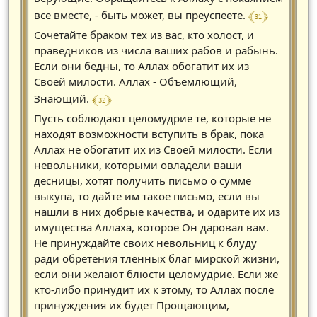
﴾ 31 ﴿
все вместе, - быть может, вы преуспеете.
Сочетайте браком тех из вас, кто холост, и
праведников из числа ваших рабов и рабынь.
Если они бедны, то Аллах обогатит их из
Своей милости. Аллах - Объемлющий,
﴾ 32 ﴿
Знающий.
Пусть соблюдают целомудрие те, которые не
находят возможности вступить в брак, пока
Аллах не обогатит их из Своей милости. Если
невольники, которыми овладели ваши
десницы, хотят получить письмо о сумме
выкупа, то дайте им такое письмо, если вы
нашли в них добрые качества, и одарите их из
имущества Аллаха, которое Он даровал вам.
Не принуждайте своих невольниц к блуду
ради обретения тленных благ мирской жизни,
если они желают блюсти целомудрие. Если же
кто-либо принудит их к этому, то Аллах после
принуждения их будет Прощающим,