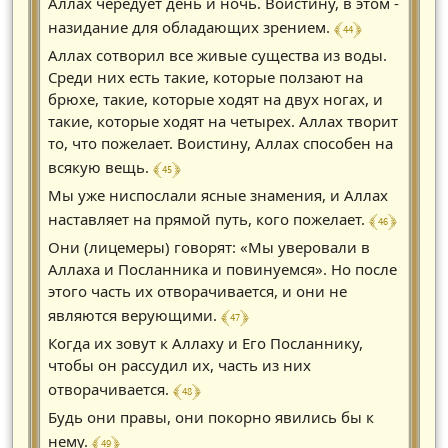
Аллах чередует день и ночь. Воистину, в этом -
﴾ 44 ﴿
назидание для обладающих зрением.
Аллах сотворил все живые существа из воды.
Среди них есть такие, которые ползают на
брюхе, такие, которые ходят на двух ногах, и
такие, которые ходят на четырех. Аллах творит
то, что пожелает. Воистину, Аллах способен на
﴾ 45 ﴿
всякую вещь.
Мы уже ниспослали ясные знамения, и Аллах
﴾ 46 ﴿
наставляет на прямой путь, кого пожелает.
Они (лицемеры) говорят: «Мы уверовали в
Аллаха и Посланника и повинуемся». Но после
этого часть их отворачивается, и они не
﴾ 47 ﴿
являются верующими.
Когда их зовут к Аллаху и Его Посланнику,
чтобы он рассудил их, часть из них
﴾ 48 ﴿
отворачивается.
Будь они правы, они покорно явились бы к
﴾ 49 ﴿
нему.