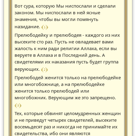
Вот сура, которую Мы ниспослали и сделали
законом. Мы ниспослали в ней ясные
знамения, чтобы вы могли помянуть
﴾ 1 ﴿
назидание.
Прелюбодейку и прелюбодея - каждого из них
высеките сто раз. Пусть не овладевает вами
жалость к ним ради религии Аллаха, если вы
веруете в Аллаха и в Последний день. А
свидетелями их наказания пусть будет группа
﴾ 2 ﴿
верующих.
Прелюбодей женится только на прелюбодейке
или многобожнице, а на прелюбодейке
женится только прелюбодей или
многобожник. Верующим же это запрещено.
﴾ 3 ﴿
Тех, которые обвинят целомудренных женщин
и не приведут четырех свидетелей, высеките
восемьдесят раз и никогда не принимайте их
свидетельства, ибо они являются