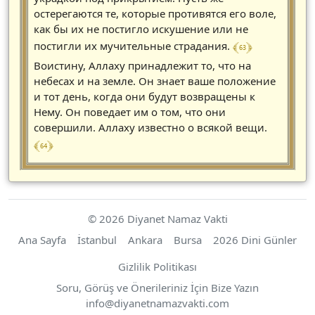
остерегаются те, которые противятся его воле,
как бы их не постигло искушение или не
﴾ 63 ﴿
постигли их мучительные страдания.
Воистину, Аллаху принадлежит то, что на
небесах и на земле. Он знает ваше положение
и тот день, когда они будут возвращены к
Нему. Он поведает им о том, что они
совершили. Аллаху известно о всякой вещи.
﴾ 64 ﴿
© 2026 Diyanet Namaz Vakti
Ana Sayfa
İstanbul
Ankara
Bursa
2026 Dini Günler
Gizlilik Politikası
Soru, Görüş ve Önerileriniz İçin Bize Yazın
https://diyanetnamazvakti.com
info
@
diyanetnamazvakti.com