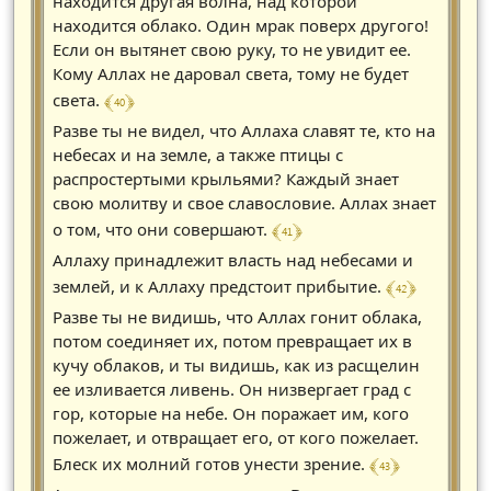
находится другая волна, над которой
находится облако. Один мрак поверх другого!
Если он вытянет свою руку, то не увидит ее.
Кому Аллах не даровал света, тому не будет
﴾ 40 ﴿
света.
Разве ты не видел, что Аллаха славят те, кто на
небесах и на земле, а также птицы с
распростертыми крыльями? Каждый знает
свою молитву и свое славословие. Аллах знает
﴾ 41 ﴿
о том, что они совершают.
Аллаху принадлежит власть над небесами и
﴾ 42 ﴿
землей, и к Аллаху предстоит прибытие.
Разве ты не видишь, что Аллах гонит облака,
потом соединяет их, потом превращает их в
кучу облаков, и ты видишь, как из расщелин
ее изливается ливень. Он низвергает град с
гор, которые на небе. Он поражает им, кого
пожелает, и отвращает его, от кого пожелает.
﴾ 43 ﴿
Блеск их молний готов унести зрение.