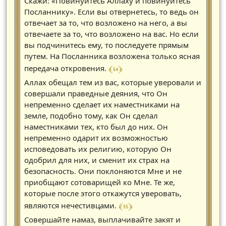
Скажи: «Повинуйтесь Аллаху и повинуйтесь
Посланнику». Если вы отвернетесь, то ведь он
отвечает за то, что возложено на него, а вы
отвечаете за то, что возложено на вас. Но если
вы подчинитесь ему, то последуете прямым
путем. На Посланника возложена только ясная
﴾ 54 ﴿
передача откровения.
Аллах обещал тем из вас, которые уверовали и
совершали праведные деяния, что Он
непременно сделает их наместниками на
земле, подобно тому, как Он сделал
наместниками тех, кто был до них. Он
непременно одарит их возможностью
исповедовать их религию, которую Он
одобрил для них, и сменит их страх на
безопасность. Они поклоняются Мне и не
приобщают сотоварищей ко Мне. Те же,
которые после этого откажутся уверовать,
﴾ 55 ﴿
являются нечестивцами.
Совершайте намаз, выплачивайте закят и