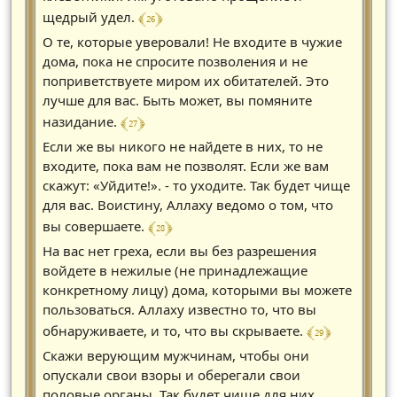
﴾ 26 ﴿
щедрый удел.
О те, которые уверовали! Не входите в чужие
дома, пока не спросите позволения и не
поприветствуете миром их обитателей. Это
лучше для вас. Быть может, вы помяните
﴾ 27 ﴿
назидание.
Если же вы никого не найдете в них, то не
входите, пока вам не позволят. Если же вам
скажут: «Уйдите!». - то уходите. Так будет чище
для вас. Воистину, Аллаху ведомо о том, что
﴾ 28 ﴿
вы совершаете.
На вас нет греха, если вы без разрешения
войдете в нежилые (не принадлежащие
конкретному лицу) дома, которыми вы можете
пользоваться. Аллаху известно то, что вы
﴾ 29 ﴿
обнаруживаете, и то, что вы скрываете.
Скажи верующим мужчинам, чтобы они
опускали свои взоры и оберегали свои
половые органы. Так будет чище для них.