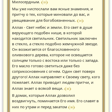
﴾ 33 ﴿
Милосердным.
Мы уже ниспослали вам ясные знамения, и
притчу о тех, которые миновали до вас, и
﴾ 34 ﴿
увещевание для богобоязненных.
Аллах - Свет небес и земли. Его свет в душе
верующего подобен нише, в которой
находится светильник. Светильник заключен
в стекло, а стекло подобно жемчужной звезде.
Он возжигается от благословенного
оливкового дерева, которое не освещается
солнцем только с востока или только с запада.
Его масло готово светиться даже без
соприкосновения с огнем. Один свет поверх
другого! Аллах направляет к Своему свету, кого
пожелает. Аллах приводит людям притчи, и
﴾ 35 ﴿
Аллах знает о всякой вещи.
В домах, которые Аллах дозволил
воздвигнуть, поминается Его имя. Его славят в
﴾ 36 ﴿
них по утрам и перед закатом