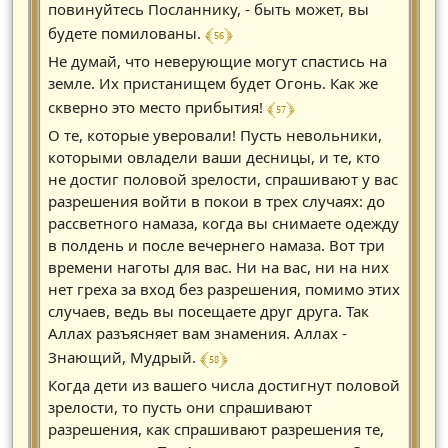
повинуйтесь Посланнику, - быть может, вы
﴾ 56 ﴿
будете помилованы.
Не думай, что неверующие могут спастись на
земле. Их пристанищем будет Огонь. Как же
﴾ 57 ﴿
скверно это место прибытия!
О те, которые уверовали! Пусть невольники,
которыми овладели ваши десницы, и те, кто
не достиг половой зрелости, спрашивают у вас
разрешения войти в покои в трех случаях: до
рассветного намаза, когда вы снимаете одежду
в полдень и после вечернего намаза. Вот три
времени наготы для вас. Ни на вас, ни на них
нет греха за вход без разрешения, помимо этих
случаев, ведь вы посещаете друг друга. Так
Аллах разъясняет вам знамения. Аллах -
﴾ 58 ﴿
Знающий, Мудрый.
Когда дети из вашего числа достигнут половой
зрелости, то пусть они спрашивают
разрешения, как спрашивают разрешения те,