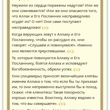
Неужели их сердца поражены недугом? Или же
они сомневаются? Или же они опасаются того,
что Аллах и Его Посланник несправедливо
осудят их? О нет! Они сами поступают
﴾ 50 ﴿
несправедливо!
Когда верующих зовут к Аллаху и Его
Посланнику, чтобы он рассудил их, они
говорят: «Слушаем и повинуемся!». Именно
﴾ 51 ﴿
они являются преуспевшими.
Те, которые повинуются Аллаху и Его
Посланнику, боятся Аллаха и исповедуют
﴾ 52 ﴿
богобоязненность, обрели успех.
Они (лицемеры) приносят величайшие клятвы
именем Аллаха о том, что если бы ты приказал
им, то они непременно выступили бы в поход.
Скажи: «Не клянитесь! Такая покорность
хорошо известна. Воистину, Аллаху ведомо о
﴾ 53 ﴿
том, что вы совершаете».