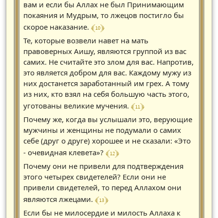
вам и если бы Аллах не был Принимающим
покаяния и Мудрым, то лжецов постигло бы
﴾ 10 ﴿
скорое наказание.
Те, которые возвели навет на мать
правоверных Аишу, являются группой из вас
самих. Не считайте это злом для вас. Напротив,
это является добром для вас. Каждому мужу из
них достанется заработанный им грех. А тому
из них, кто взял на себя большую часть этого,
﴾ 11 ﴿
уготованы великие мучения.
Почему же, когда вы услышали это, верующие
мужчины и женщины не подумали о самих
себе (друг о друге) хорошее и не сказали: «Это
﴾ 12 ﴿
- очевидная клевета»?
Почему они не привели для подтверждения
этого четырех свидетелей? Если они не
привели свидетелей, то перед Аллахом они
﴾ 13 ﴿
являются лжецами.
Если бы не милосердие и милость Аллаха к