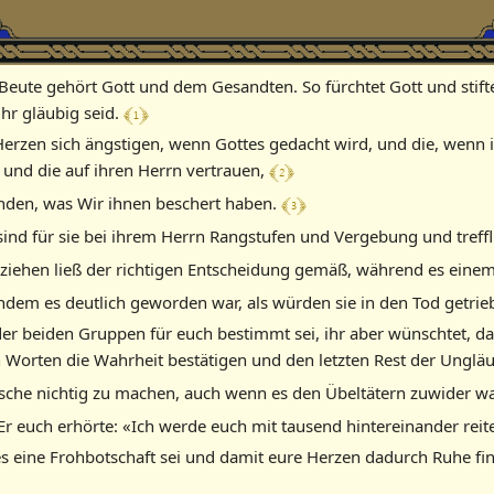
e Beute gehört Gott und dem Gesandten. So fürchtet Gott und sti
﴾ 1 ﴿
hr gläubig seid.
 Herzen sich ängstigen, wenn Gottes gedacht wird, und die, wenn 
﴾ 2 ﴿
und die auf ihren Herrn vertrauen,
﴾ 3 ﴿
nden, was Wir ihnen beschert haben.
ind für sie bei ihrem Herrn Rangstufen und Vergebung und treffl
ziehen ließ der richtigen Entscheidung gemäß, während es einem
 nachdem es deutlich geworden war, als würden sie in den Tod getr
der beiden Gruppen für euch bestimmt sei, ihr aber wünschtet, d
en Worten die Wahrheit bestätigen und den letzten Rest der Ungl
sche nichtig zu machen, auch wenn es den Übeltätern zuwider w
Er euch erhörte: «Ich werde euch mit tausend hintereinander rei
 eine Frohbotschaft sei und damit eure Herzen dadurch Ruhe fin