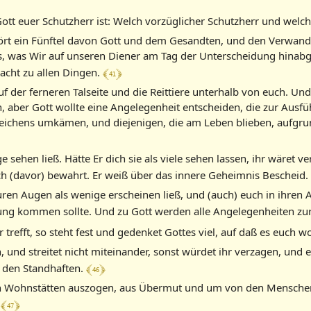
ott euer Schutzherr ist: Welch vorzüglicher Schutzherr und welch
hört ein Fünftel davon Gott und dem Gesandten, und den Verwand
as, was Wir auf unseren Diener am Tag der Unterscheidung hinab
﴾ 41 ﴿
acht zu allen Dingen.
auf der ferneren Talseite und die Reittiere unterhalb von euch. Un
, aber Gott wollte eine Angelegenheit entscheiden, die zur Ausf
eichens umkämen, und diejenigen, die am Leben blieben, aufgru
 sehen ließ. Hätte Er dich sie als viele sehen lassen, ihr wäret v
uch (davor) bewahrt. Er weiß über das innere Geheimnis Bescheid.
n euren Augen als wenige erscheinen ließ, und (auch) euch in ihre
rung kommen sollte. Und zu Gott werden alle Angelegenheiten zu
ar trefft, so steht fest und gedenket Gottes viel, auf daß es euch 
und streitet nicht miteinander, sonst würdet ihr verzagen, und
﴾ 46 ﴿
t den Standhaften.
ihren Wohnstätten auszogen, aus Übermut und um von den Mensch
﴾ 47 ﴿
.