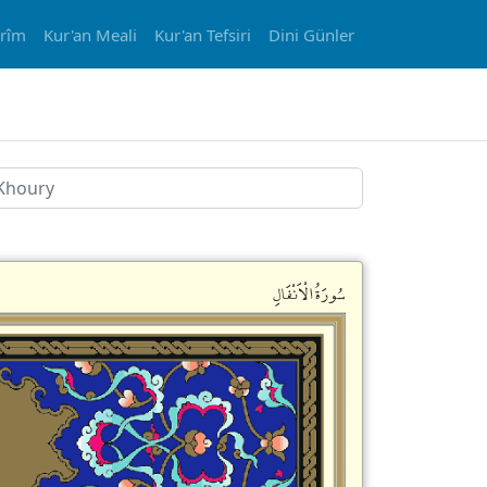
erîm
Kur'an Meali
Kur'an Tefsiri
Dini Günler
سُورَةُالْاَنْفَالِ