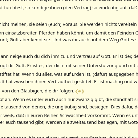
ürchtest, so kündige ihnen (den Vertrag) so eindeutig auf, daß 
nicht meinen, sie seien (euch) voraus. Sie werden nichts vereitel
d an einsatzbereiten Pferden haben könnt, um damit den Feinden
ennt; Gott aber kennt sie. Und was ihr auch auf dem Weg Gottes s
nn neige auch du dich ihm zu und vertrau auf Gott. Er ist der, de
gt dir Gott. Er ist es, der dich mit seiner Unterstützung und mit
iftet hat. Wenn du alles, was auf Erden ist, (dafür) ausgegeben h
tt hat zwischen ihnen Vertrautheit gestiftet. Er ist mächtig und w
﴾ 64 ﴿
 von den Gläubigen, die dir folgen.
 an. Wenn es unter euch auch nur zwanzig gibt, die standhaft s
 tausend von denen, die ungläubig sind, besiegen. Dies dafür, da
. Er weiß, daß in euren Reihen Schwachheit vorkommt. Wenn es un
r euch tausend gibt, werden sie zweitausend besiegen, mit Gotte
e zu haben, bis er auf der Erde stark gewütet hat. Ihr wollt die G