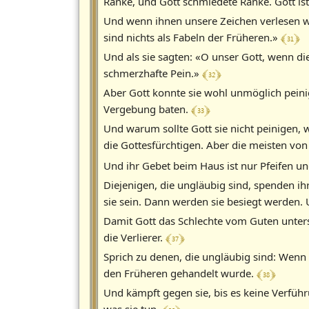
Ränke, und Gott schmiedete Ränke. Gott is
Und wenn ihnen unsere Zeichen verlesen we
﴾ 31 ﴿
sind nichts als Fabeln der Früheren.»
Und als sie sagten: «O unser Gott, wenn di
﴾ 32 ﴿
schmerzhafte Pein.»
Aber Gott konnte sie wohl unmöglich peini
﴾ 33 ﴿
Vergebung baten.
Und warum sollte Gott sie nicht peinigen, 
die Gottesfürchtigen. Aber die meisten von
Und ihr Gebet beim Haus ist nur Pfeifen und
Diejenigen, die ungläubig sind, spenden 
sie sein. Dann werden sie besiegt werden.
Damit Gott das Schlechte vom Guten unters
﴾ 37 ﴿
die Verlierer.
Sprich zu denen, die ungläubig sind: Wenn 
﴾ 38 ﴿
den Früheren gehandelt wurde.
Und kämpft gegen sie, bis es keine Verführ
was sie tun.