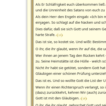
Als Er Schläfrigkeit euch überkommen lie
und die Unreinheit des Satans von euch zu 
Als dein Herr den Engeln eingab: «Ich bin m
einjagen. So schlagt auf die Nacken und sc
Dies dafür, daß sie sich Gott und seinem 
﴾ 13 ﴿
harte Strafe.
Das ist sie, so kostet sie. Und wißt: Bestim
O ihr, die ihr glaubt, wenn ihr auf die, di
Wer ihnen an jenem Tag den Rücken kehrt - e
zu. Seine Heimstätte ist die Hölle - welch
Nicht ihr habt sie getötet, sondern Gott ha
Gläubigen einer schönen Prüfung unterzieh
Das ist es. Und so wollte Gott die List de
Wenn ihr einen Richterspruch verlangt, so 
(dazu) zurückkehrt, kehren Wir (auch) zurü
﴾ 19 ﴿
Gott ist mit den Gläubigen.
O ihr, die ihr glaubt, gehorchet Gott und 