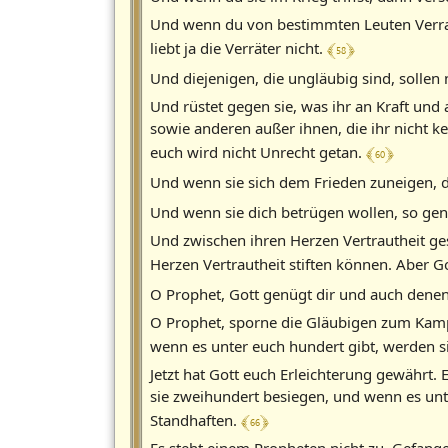
Und wenn du von bestimmten Leuten Verrat f
﴾ 58 ﴿
liebt ja die Verräter nicht.
Und diejenigen, die ungläubig sind, sollen 
Und rüstet gegen sie, was ihr an Kraft un
sowie anderen außer ihnen, die ihr nicht k
﴾ 60 ﴿
euch wird nicht Unrecht getan.
Und wenn sie sich dem Frieden zuneigen, da
Und wenn sie dich betrügen wollen, so genü
Und zwischen ihren Herzen Vertrautheit gest
Herzen Vertrautheit stiften können. Aber Go
O Prophet, Gott genügt dir und auch denen
O Prophet, sporne die Gläubigen zum Kampf
wenn es unter euch hundert gibt, werden sie
Jetzt hat Gott euch Erleichterung gewährt
sie zweihundert besiegen, und wenn es unte
﴾ 66 ﴿
Standhaften.
Es steht einem Propheten nicht zu, Gefangen