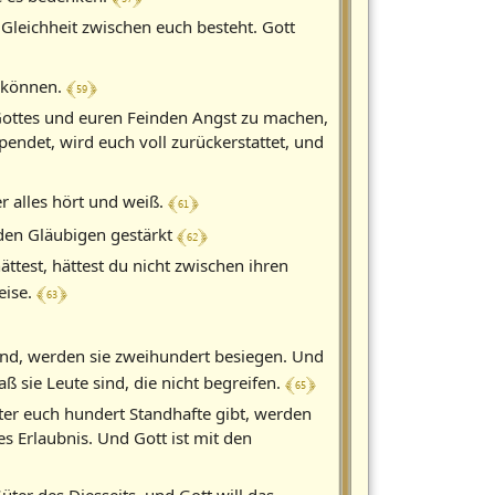
Gleichheit zwischen euch besteht. Gott
﴾ 59 ﴿
n können.
 Gottes und euren Feinden Angst zu machen,
pendet, wird euch voll zurückerstattet, und
﴾ 61 ﴿
r alles hört und weiß.
﴾ 62 ﴿
 den Gläubigen gestärkt
ättest, hättest du nicht zwischen ihren
﴾ 63 ﴿
eise.
ind, werden sie zweihundert besiegen. Und
﴾ 65 ﴿
ß sie Leute sind, die nicht begreifen.
ter euch hundert Standhafte gibt, werden
s Erlaubnis. Und Gott ist mit den
üter des Diesseits, und Gott will das