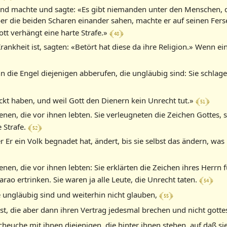
kend machte und sagte: «Es gibt niemanden unter den Menschen, 
aber die beiden Scharen einander sahen, machte er auf seinen Ferse
﴾ 48 ﴿
Gott verhängt eine harte Strafe.»
ankheit ist, sagten: «Betört hat diese da ihre Religion.» Wenn eine
ie Engel diejenigen abberufen, die ungläubig sind: Sie schlagen 
﴾ 51 ﴿
ckt haben, und weil Gott den Dienern kein Unrecht tut.»
enen, die vor ihnen lebten. Sie verleugneten die Zeichen Gottes,
﴾ 52 ﴿
e Strafe.
 Er ein Volk begnadet hat, ändert, bis sie selbst das ändern, was 
nen, die vor ihnen lebten: Sie erklärten die Zeichen ihres Herrn f
﴾ 54 ﴿
rao ertrinken. Sie waren ja alle Leute, die Unrecht taten.
﴾ 55 ﴿
ie ungläubig sind und weiterhin nicht glauben,
t, die aber dann ihren Vertrag jedesmal brechen und nicht gotte
scheuche mit ihnen diejenigen, die hinter ihnen stehen, auf daß s