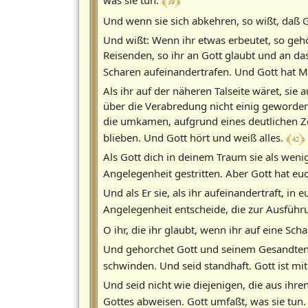
﴾ 39 ﴿
Und wenn sie sich abkehren, so wißt, daß G
Und wißt: Wenn ihr etwas erbeutet, so ge
Reisenden, so ihr an Gott glaubt und an d
Scharen aufeinandertrafen. Und Gott hat M
Als ihr auf der näheren Talseite wäret, sie 
über die Verabredung nicht einig geworden
die umkamen, aufgrund eines deutlichen Z
﴾ 42 ﴿
blieben. Und Gott hört und weiß alles.
Als Gott dich in deinem Traum sie als wenige
Angelegenheit gestritten. Aber Gott hat e
Und als Er sie, als ihr aufeinandertraft, i
Angelegenheit entscheide, die zur Ausfüh
O ihr, die ihr glaubt, wenn ihr auf eine Sch
Und gehorchet Gott und seinem Gesandten, 
schwinden. Und seid standhaft. Gott ist mi
Und seid nicht wie diejenigen, die aus 
Gottes abweisen. Gott umfaßt, was sie tun