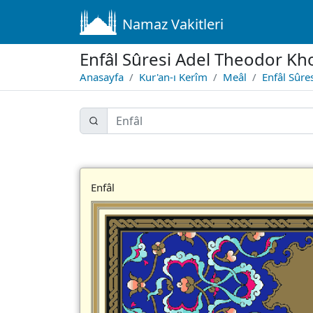
Namaz Vakitleri
Enfâl Sûresi Adel Theodor Kh
Anasayfa
Kur'an-ı Kerîm
Meâl
Enfâl Sûre
Enfâl