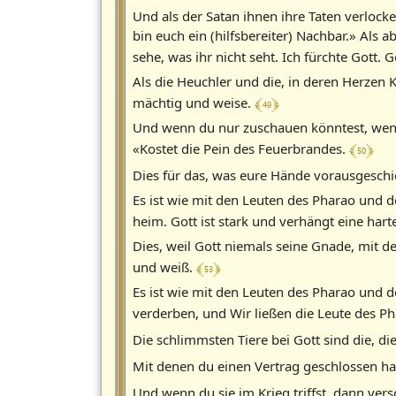
Und als der Satan ihnen ihre Taten verloc
bin euch ein (hilfsbereiter) Nachbar.» Als 
sehe, was ihr nicht seht. Ich fürchte Gott. 
Als die Heuchler und die, in deren Herzen Kr
﴾ 49 ﴿
mächtig und weise.
Und wenn du nur zuschauen könntest, wenn d
﴾ 50 ﴿
«Kostet die Pein des Feuerbrandes.
Dies für das, was eure Hände vorausgeschi
Es ist wie mit den Leuten des Pharao und d
heim. Gott ist stark und verhängt eine hart
Dies, weil Gott niemals seine Gnade, mit der
﴾ 53 ﴿
und weiß.
Es ist wie mit den Leuten des Pharao und de
verderben, und Wir ließen die Leute des Pha
Die schlimmsten Tiere bei Gott sind die, d
Mit denen du einen Vertrag geschlossen has
Und wenn du sie im Krieg triffst, dann ver