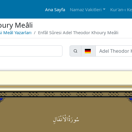
Ana Sayfa
Namaz Vakitleri
Kur'an-ı K
oury Meâli
si Meâl Yazarları
Enfâl Sûresi Adel Theodor Khoury Meâli
سُورَةُالْاَنْفَالِ