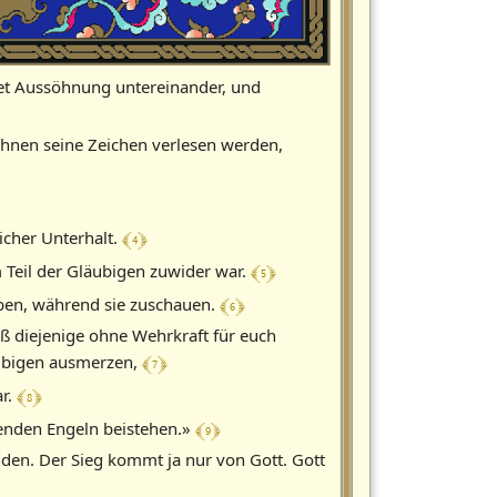
ftet Aussöhnung untereinander, und
ihnen seine Zeichen verlesen werden,
﴾ 4 ﴿
icher Unterhalt.
﴾ 5 ﴿
 Teil der Gläubigen zuwider war.
﴾ 6 ﴿
ieben, während sie zuschauen.
aß diejenige ohne Wehrkraft für euch
﴾ 7 ﴿
äubigen ausmerzen,
﴾ 8 ﴿
ar.
﴾ 9 ﴿
tenden Engeln beistehen.»
den. Der Sieg kommt ja nur von Gott. Gott