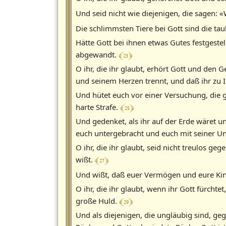
Und seid nicht wie diejenigen, die sagen: 
Die schlimmsten Tiere bei Gott sind die t
Hätte Gott bei ihnen etwas Gutes festgestel
﴾ 23 ﴿
abgewandt.
O ihr, die ihr glaubt, erhört Gott und de
und seinem Herzen trennt, und daß ihr zu
Und hütet euch vor einer Versuchung, die g
﴾ 25 ﴿
harte Strafe.
Und gedenket, als ihr auf der Erde wäret 
euch untergebracht und euch mit seiner Unt
O ihr, die ihr glaubt, seid nicht treulos g
﴾ 27 ﴿
wißt.
Und wißt, daß euer Vermögen und eure Kin
O ihr, die ihr glaubt, wenn ihr Gott fürcht
﴾ 29 ﴿
große Huld.
Und als diejenigen, die ungläubig sind, g