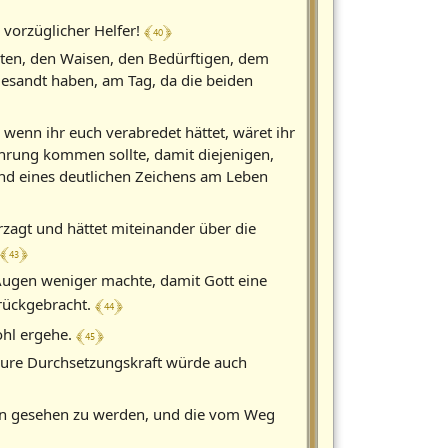
﴾ 40 ﴿
 vorzüglicher Helfer!
ten, den Waisen, den Bedürftigen, dem
gesandt haben, am Tag, da die beiden
d wenn ihr euch verabredet hättet, wäret ihr
ührung kommen sollte, damit diejenigen,
nd eines deutlichen Zeichens am Leben
erzagt und hättet miteinander über die
﴾ 43 ﴿
n Augen weniger machte, damit Gott eine
﴾ 44 ﴿
rückgebracht.
﴾ 45 ﴿
wohl ergehe.
 eure Durchsetzungskraft würde auch
en gesehen zu werden, und die vom Weg