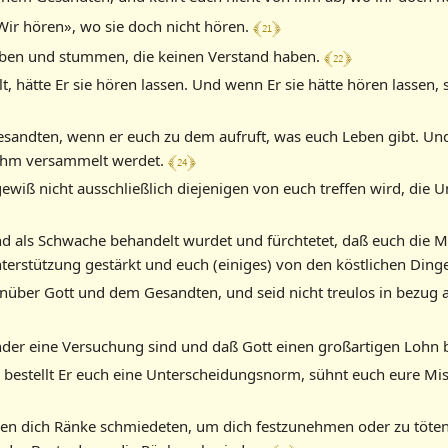
﴾ 21 ﴿
«Wir hören», wo sie doch nicht hören.
﴾ 22 ﴿
auben und stummen, die keinen Verstand haben.
lt, hätte Er sie hören lassen. Und wenn Er sie hätte hören lassen,
n Gesandten, wenn er euch zu dem aufruft, was euch Leben gibt. 
﴾ 24 ﴿
 Ihm versammelt werdet.
ewiß nicht ausschließlich diejenigen von euch treffen wird, die U
und als Schwache behandelt wurdet und fürchtetet, daß euch die
erstützung gestärkt und euch (einiges) von den köstlichen Dinge
egenüber Gott und dem Gesandten, und seid nicht treulos in bezug 
der eine Versuchung sind und daß Gott einen großartigen Lohn b
et, bestellt Er euch eine Unterscheidungsnorm, sühnt euch eure Mi
egen dich Ränke schmiedeten, um dich festzunehmen oder zu töten