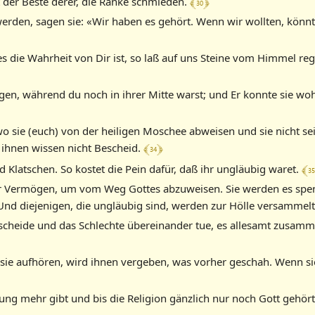
﴾ 30 ﴿
t der Beste derer, die Ränke schmieden.
rden, sagen sie: «Wir haben es gehört. Wenn wir wollten, könnt
es die Wahrheit von Dir ist, so laß auf uns Steine vom Himmel re
gen, während du noch in ihrer Mitte warst; und Er konnte sie w
wo sie (euch) von der heiligen Moschee abweisen und sie nicht se
﴾ 34 ﴿
 ihnen wissen nicht Bescheid.
﴾ 35
 Klatschen. So kostet die Pein dafür, daß ihr ungläubig waret.
ihr Vermögen, um vom Weg Gottes abzuweisen. Sie werden es spe
 Und diejenigen, die ungläubig sind, werden zur Hölle versammel
cheide und das Schlechte übereinander tue, es allesamt zusammen
sie aufhören, wird ihnen vergeben, was vorher geschah. Wenn sie 
ung mehr gibt und bis die Religion gänzlich nur noch Gott gehört