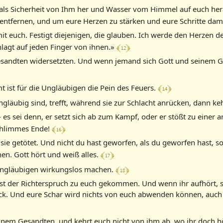
ß als Sicherheit von Ihm her und Wasser vom Himmel auf euch he
entfernen, und um eure Herzen zu stärken und eure Schritte dami
it euch. Festigt diejenigen, die glauben. Ich werde den Herzen de
﴾ 12 ﴿
hlagt auf jeden Finger von ihnen.»
Gesandten widersetzten. Und wenn jemand sich Gott und seinem G
﴾ 14 ﴿
mt ist für die Ungläubigen die Pein des Feuers.
e ungläubig sind, trefft, während sie zur Schlacht anrücken, dann k
s sei denn, er setzt sich ab zum Kampf, oder er stößt zu einer a
﴾ 16 ﴿
 schlimmes Ende!
t sie getötet. Und nicht du hast geworfen, als du geworfen hast, 
﴾ 17 ﴿
en. Gott hört und weiß alles.
﴾ 18 ﴿
r Ungläubigen wirkungslos machen.
ist der Richterspruch zu euch gekommen. Und wenn ihr aufhört, s
ck. Und eure Schar wird nichts von euch abwenden können, auch w
seinem Gesandten, und kehrt euch nicht von ihm ab, wo ihr doch h