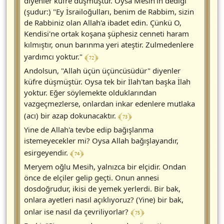
diyenler küfre düşmüştür. Oysa Mesih'in dediği
(şudur:) "Ey İsrailoğulları, benim de Rabbim, sizin
de Rabbiniz olan Allah'a ibadet edin. Çünkü O,
Kendisi'ne ortak koşana şüphesiz cenneti haram
kılmıştır, onun barınma yeri ateştir. Zulmedenlere
﴾ 72 ﴿
yardımcı yoktur."
Andolsun, "Allah üçün üçüncüsüdür" diyenler
küfre düşmüştür. Oysa tek bir İlah'tan başka İlah
yoktur. Eğer söylemekte olduklarından
vazgeçmezlerse, onlardan inkar edenlere mutlaka
﴾ 73 ﴿
(acı) bir azap dokunacaktır.
Yine de Allah'a tevbe edip bağışlanma
istemeyecekler mi? Oysa Allah bağışlayandır,
﴾ 74 ﴿
esirgeyendir.
Meryem oğlu Mesih, yalnızca bir elçidir. Ondan
önce de elçiler gelip geçti. Onun annesi
dosdoğrudur, ikisi de yemek yerlerdi. Bir bak,
onlara ayetleri nasıl açıklıyoruz? (Yine) bir bak,
﴾ 75 ﴿
onlar ise nasıl da çevriliyorlar?