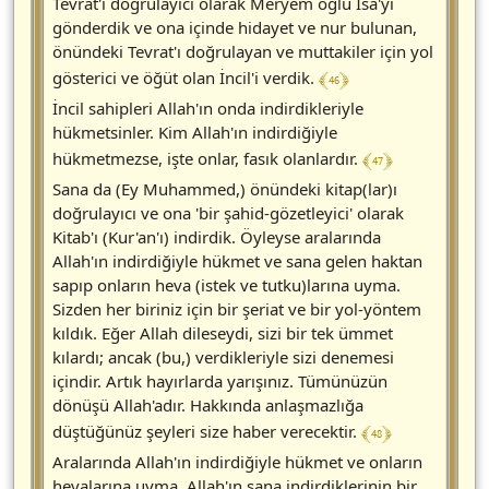
Tevrat'ı doğrulayıcı olarak Meryem oğlu İsa'yı
gönderdik ve ona içinde hidayet ve nur bulunan,
önündeki Tevrat'ı doğrulayan ve muttakiler için yol
﴾ 46 ﴿
gösterici ve öğüt olan İncil'i verdik.
İncil sahipleri Allah'ın onda indirdikleriyle
hükmetsinler. Kim Allah'ın indirdiğiyle
﴾ 47 ﴿
hükmetmezse, işte onlar, fasık olanlardır.
Sana da (Ey Muhammed,) önündeki kitap(lar)ı
doğrulayıcı ve ona 'bir şahid-gözetleyici' olarak
Kitab'ı (Kur'an'ı) indirdik. Öyleyse aralarında
Allah'ın indirdiğiyle hükmet ve sana gelen haktan
sapıp onların heva (istek ve tutku)larına uyma.
Sizden her biriniz için bir şeriat ve bir yol-yöntem
kıldık. Eğer Allah dileseydi, sizi bir tek ümmet
kılardı; ancak (bu,) verdikleriyle sizi denemesi
içindir. Artık hayırlarda yarışınız. Tümünüzün
dönüşü Allah'adır. Hakkında anlaşmazlığa
﴾ 48 ﴿
düştüğünüz şeyleri size haber verecektir.
Aralarında Allah'ın indirdiğiyle hükmet ve onların
hevalarına uyma. Allah'ın sana indirdiklerinin bir