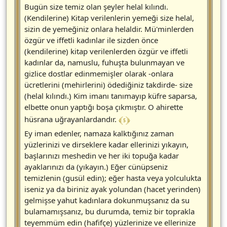
Bugün size temiz olan şeyler helal kılındı.
(Kendilerine) Kitap verilenlerin yemeği size helal,
sizin de yemeğiniz onlara helaldir. Mü'minlerden
özgür ve iffetli kadınlar ile sizden önce
(kendilerine) kitap verilenlerden özgür ve iffetli
kadınlar da, namuslu, fuhuşta bulunmayan ve
gizlice dostlar edinmemişler olarak -onlara
ücretlerini (mehirlerini) ödediğiniz takdirde- size
(helal kılındı.) Kim imanı tanımayıp küfre saparsa,
elbette onun yaptığı boşa çıkmıştır. O ahirette
﴾ 5 ﴿
hüsrana uğrayanlardandır.
Ey iman edenler, namaza kalktığınız zaman
yüzlerinizi ve dirseklere kadar ellerinizi yıkayın,
başlarınızı meshedin ve her iki topuğa kadar
ayaklarınızı da (yıkayın.) Eğer cünüpseniz
temizlenin (gusül edin); eğer hasta veya yolculukta
iseniz ya da biriniz ayak yolundan (hacet yerinden)
gelmişse yahut kadınlara dokunmuşsanız da su
bulamamışsanız, bu durumda, temiz bir toprakla
teyemmüm edin (hafifçe) yüzlerinize ve ellerinize