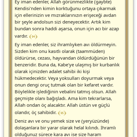
Ey iman edenler, Allah görünmezlikte (gaybte)
Kendisi'nden kimin korktuğunu ortaya çıkarmak
için ellerinizin ve mızraklarınızın erişeceği avdan
bir şeyle andolsun sizi deneyecektir. Artık kim
bundan sonra haddi aşarsa, onun için acı bir azap
﴾ 94 ﴿
vardır.
Ey iman edenler, siz ihramlıyken avı öldürmeyin.
Sizden kim onu kasıtlı olarak (taammüden)
öldürürse, cezası, hayvandan öldürdüğünün bir
benzeridir. Buna da, Kabe'ye ulaşmış bir kurbanlık
olarak içinizden adalet sahibi iki kişi
hükmedecektir. Veya yoksulları doyurmak veya
onun dengi oruç tutmak olan bir kefaret vardır.
Böylelikle işlediğinin vebalini tatmış olsun. Allah
geçmişte olanı bağışladı. Ama kim tekrarlarsa,
Allah ondan öç alacaktır. Allah üstün ve güçlü
﴾ 95 ﴿
olandır, öç sahibidir.
Deniz avı ve onu yemek size ve (yeryüzünde)
dolaşanlara bir yarar olarak helal kılındı. İhramlı
olduğunuz sürece kara avı ise size haram