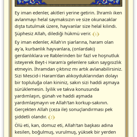
Ey iman edenler, akitleri yerine getirin. İhramlı iken
avlanmayı helal saymaksızın ve size okunacaklar
dışta tutulmak üzere, hayvanlar size helal kılındı.
﴾ 1 ﴿
Şüphesiz Allah, dilediği hükmü verir.
Ey iman edenler, Allah'ın şiarlarına, haram olan
ay'a, kurbanlık hayvanlara, (onlardaki)
gerdanlıklara ve Rablerinden bir fazl ve hoşnutluk
isteyerek Beyt-i Haram'a gelenlere sakın saygısızlık
etmeyin. İhramdan çıktınız mı artık avlanabilirsiniz.
Sizi Mescid-i Haram'dan alıkoyduklarından dolayı
bir topluluğa olan kininiz, sakın sizi haddi aşmaya
sürüklemesin. İyilik ve takva konusunda
yardımlaşın, günah ve haddi aşmada
yardımlaşmayın ve Allah'tan korkup-sakının.
Gerçekten Allah (ceza ile) sonuçlandırması pek
﴾ 2 ﴿
şiddetli olandır.
Ölü eti, kan, domuz eti, Allah'tan başkası adına
kesilen, boğulmuş, vurulmuş, yüksek bir yerden