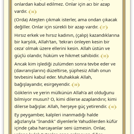
onlardan kabul edilmez. Onlar için acı bir azap
﴾ 36 ﴿
vardır.
(Orda) Ateşten çıkmak isterler, ama ondan çıkacak
﴾ 37 ﴿
değiller. Onlar için sürekli bir azap vardır.
Hırsız erkek ve hırsız kadının, (çalıp) kazandıklarına
bir karşılık, Allah'tan, 'tekrarı önleyen kesin bir
ceza' olmak üzere ellerini kesin. Allah üstün ve
﴾ 38 ﴿
güçlü olandır, hüküm ve hikmet sahibidir.
Ancak kim işlediği zulümden sonra tevbe eder ve
(davranışlarını) düzeltirse, şüphesiz Allah onun
tevbesini kabul eder. Muhakkak Allah,
﴾ 39 ﴿
bağışlayandır, esirgeyendir.
Göklerin ve yerin mülkünün Allah'a ait olduğunu
bilmiyor musun? O, kimi dilerse azaplandırır, kimi
﴾ 40 ﴿
dilerse bağışlar. Allah, herşeye güç yetirendir.
Ey peygamber, kalpleri inanmadığı halde
ağızlarıyla "İnandık" diyenlerle Yahudilerden küfür
içinde çaba harcayanlar seni üzmesin. Onlar,