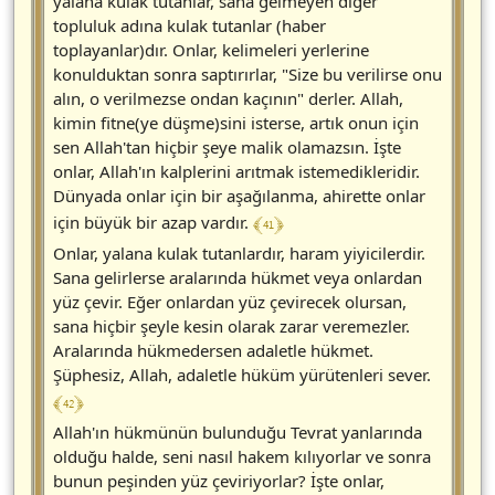
yalana kulak tutanlar, sana gelmeyen diğer
topluluk adına kulak tutanlar (haber
toplayanlar)dır. Onlar, kelimeleri yerlerine
konulduktan sonra saptırırlar, "Size bu verilirse onu
alın, o verilmezse ondan kaçının" derler. Allah,
kimin fitne(ye düşme)sini isterse, artık onun için
sen Allah'tan hiçbir şeye malik olamazsın. İşte
onlar, Allah'ın kalplerini arıtmak istemedikleridir.
Dünyada onlar için bir aşağılanma, ahirette onlar
﴾ 41 ﴿
için büyük bir azap vardır.
Onlar, yalana kulak tutanlardır, haram yiyicilerdir.
Sana gelirlerse aralarında hükmet veya onlardan
yüz çevir. Eğer onlardan yüz çevirecek olursan,
sana hiçbir şeyle kesin olarak zarar veremezler.
Aralarında hükmedersen adaletle hükmet.
Şüphesiz, Allah, adaletle hüküm yürütenleri sever.
﴾ 42 ﴿
Allah'ın hükmünün bulunduğu Tevrat yanlarında
olduğu halde, seni nasıl hakem kılıyorlar ve sonra
bunun peşinden yüz çeviriyorlar? İşte onlar,