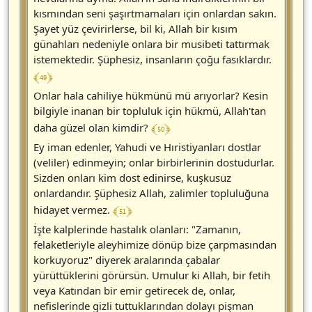
kısmından seni şaşırtmamaları için onlardan sakın.
Şayet yüz çevirirlerse, bil ki, Allah bir kısım
günahları nedeniyle onlara bir musibeti tattırmak
istemektedir. Şüphesiz, insanların çoğu fasıklardır.
﴾ 49 ﴿
Onlar hala cahiliye hükmünü mü arıyorlar? Kesin
bilgiyle inanan bir topluluk için hükmü, Allah'tan
﴾ 50 ﴿
daha güzel olan kimdir?
Ey iman edenler, Yahudi ve Hıristiyanları dostlar
(veliler) edinmeyin; onlar birbirlerinin dostudurlar.
Sizden onları kim dost edinirse, kuşkusuz
onlardandır. Şüphesiz Allah, zalimler topluluğuna
﴾ 51 ﴿
hidayet vermez.
İşte kalplerinde hastalık olanları: "Zamanın,
felaketleriyle aleyhimize dönüp bize çarpmasından
korkuyoruz" diyerek aralarında çabalar
yürüttüklerini görürsün. Umulur ki Allah, bir fetih
veya Katından bir emir getirecek de, onlar,
nefislerinde gizli tuttuklarından dolayı pişman