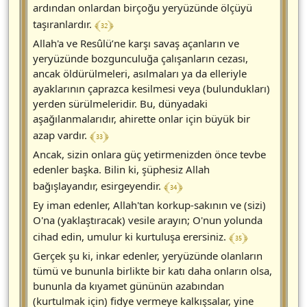
ardından onlardan birçoğu yeryüzünde ölçüyü
﴾ 32 ﴿
taşıranlardır.
Allah'a ve Resûlü’ne karşı savaş açanların ve
yeryüzünde bozgunculuğa çalışanların cezası,
ancak öldürülmeleri, asılmaları ya da elleriyle
ayaklarının çaprazca kesilmesi veya (bulundukları)
yerden sürülmeleridir. Bu, dünyadaki
aşağılanmalarıdır, ahirette onlar için büyük bir
﴾ 33 ﴿
azap vardır.
Ancak, sizin onlara güç yetirmenizden önce tevbe
edenler başka. Bilin ki, şüphesiz Allah
﴾ 34 ﴿
bağışlayandır, esirgeyendir.
Ey iman edenler, Allah'tan korkup-sakının ve (sizi)
O'na (yaklaştıracak) vesile arayın; O'nun yolunda
﴾ 35 ﴿
cihad edin, umulur ki kurtuluşa erersiniz.
Gerçek şu ki, inkar edenler, yeryüzünde olanların
tümü ve bununla birlikte bir katı daha onların olsa,
bununla da kıyamet gününün azabından
(kurtulmak için) fidye vermeye kalkışsalar, yine