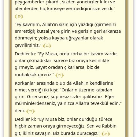
peygamberler çıkardı, sizden yöneticiler kıldı ve
alemlerden hiç kimseye vermediğini size verdi."
﴾ 20 ﴿
"Ey kavmim, Allah'ın sizin için yazdığı (girmenizi
emrettiği) kutsal yere girin ve gerisin geri arkanıza
dönmeyin; yoksa kayba uğrayanlar olarak
﴾ 21 ﴿
çevrilirsiniz."
Dediler ki: "Ey Musa, orda zorba bir kavim vardır,
onlar çıkmadıkları sürece biz oraya kesinlikle
girmeyiz. Şayet oradan çıkarlarsa, biz de
﴾ 22 ﴿
muhakkak gireriz.”
Korkanlar arasında olup da Allah'ın kendilerine
nimet verdiği iki kişi: "Onların üzerine kapıdan
girin. Girerseniz, şüphesiz sizler galibsiniz. Eğer
mü'minlerdenseniz, yalnızca Allah'a tevekkül edin."
﴾ 23 ﴿
dedi.
Dediler ki: "Ey Musa biz, onlar durduğu sürece
hiçbir zaman oraya girmeyeceğiz. Sen ve Rabbin
﴾ 24 ﴿
git, ikiniz savaşın. Biz burada duracağız."