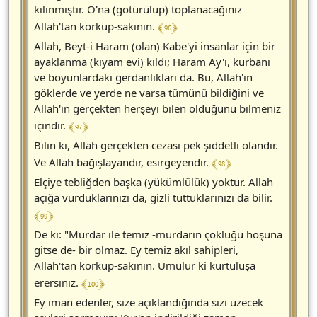
kılınmıştır. O'na (götürülüp) toplanacağınız
﴾ 96 ﴿
Allah'tan korkup-sakının.
Allah, Beyt-i Haram (olan) Kabe'yi insanlar için bir
ayaklanma (kıyam evi) kıldı; Haram Ay'ı, kurbanı
ve boyunlardaki gerdanlıkları da. Bu, Allah'ın
göklerde ve yerde ne varsa tümünü bildiğini ve
Allah'ın gerçekten herşeyi bilen olduğunu bilmeniz
﴾ 97 ﴿
içindir.
Bilin ki, Allah gerçekten cezası pek şiddetli olandır.
﴾ 98 ﴿
Ve Allah bağışlayandır, esirgeyendir.
Elçiye tebliğden başka (yükümlülük) yoktur. Allah
açığa vurduklarınızı da, gizli tuttuklarınızı da bilir.
﴾ 99 ﴿
De ki: "Murdar ile temiz -murdarın çokluğu hoşuna
gitse de- bir olmaz. Ey temiz akıl sahipleri,
Allah'tan korkup-sakının. Umulur ki kurtuluşa
﴾ 100 ﴿
erersiniz.
Ey iman edenler, size açıklandığında sizi üzecek