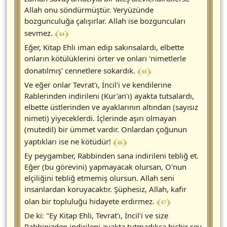
Allah onu söndürmüştür. Yeryüzünde
bozgunculuğa çalışırlar. Allah ise bozguncuları
﴾ 64 ﴿
sevmez.
Eğer, Kitap Ehli iman edip sakınsalardı, elbette
onların kötülüklerini örter ve onları 'nimetlerle
﴾ 65 ﴿
donatılmış' cennetlere sokardık.
Ve eğer onlar Tevrat'ı, İncil'i ve kendilerine
Rablerinden indirileni (Kur'an'ı) ayakta tutsalardı,
elbette üstlerinden ve ayaklarının altından (sayısız
nimeti) yiyeceklerdi. İçlerinde aşırı olmayan
(mutedil) bir ümmet vardır. Onlardan çoğunun
﴾ 66 ﴿
yaptıkları ise ne kötüdür!
Ey peygamber, Rabbinden sana indirileni tebliğ et.
Eğer (bu görevini) yapmayacak olursan, O'nun
elçiliğini tebliğ etmemiş olursun. Allah seni
insanlardan koruyacaktır. Şüphesiz, Allah, kafir
﴾ 67 ﴿
olan bir topluluğu hidayete erdirmez.
De ki: "Ey Kitap Ehli, Tevrat'ı, İncil'i ve size
Rabbinizden indirileni ayakta tutmadıkça hiçbir şey