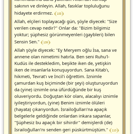
sakının ve dinleyin. Allah, fasıklar topluluğunu
﴾ 108 ﴿
hidayete erdirmez.
Allah, elçileri toplayacağı gün, şöyle diyecek: "Size
verilen cevap nedir?" Onlar da: "Bizim bilgimiz
yoktur; şüphesiz görünmeyenleri (gaybleri) bilen
﴾ 109 ﴿
Sensin Sen."
Allah şöyle diyecek: "Ey Meryem oğlu İsa, sana ve
annene olan nimetimi hatırla. Ben seni Ruhu'l-
Kudüs ile destekledim, beşikte iken de, yetişkin
iken de insanlarla konuşuyordun. Sana Kitab’ı,
hikmeti, Tevrat'ı ve İncil'i öğrettim. İznimle
çamurdan kuş biçiminde (bir şeyi) oluşturuyordun
da (yine) iznimle ona üfürdüğünde bir kuş
oluveriyordu. Doğuştan kör olanı, alacalıyı iznimle
iyileştiriyordun, (yine) Benim iznimle ölüleri
(hayata) çıkarıyordun. İsrailoğulları’na apaçık
belgelerle geldiğinde onlardan inkara sapanlar,
"Şüphesiz bu apaçık bir sihirdir" demişlerdi (de)
﴾ 110 ﴿
İsrailoğulları’nı senden geri püskürtmüştüm."