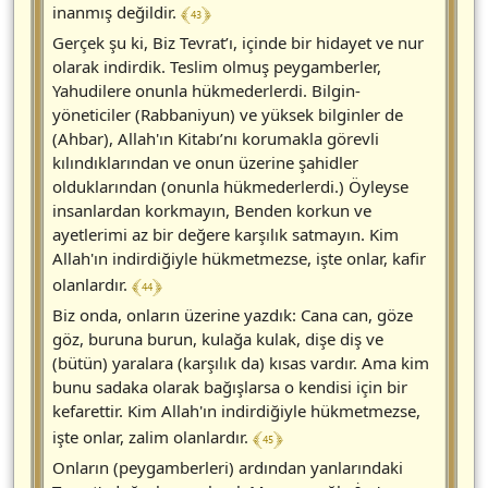
﴾ 43 ﴿
inanmış değildir.
Gerçek şu ki, Biz Tevrat’ı, içinde bir hidayet ve nur
olarak indirdik. Teslim olmuş peygamberler,
Yahudilere onunla hükmederlerdi. Bilgin-
yöneticiler (Rabbaniyun) ve yüksek bilginler de
(Ahbar), Allah'ın Kitabı’nı korumakla görevli
kılındıklarından ve onun üzerine şahidler
olduklarından (onunla hükmederlerdi.) Öyleyse
insanlardan korkmayın, Benden korkun ve
ayetlerimi az bir değere karşılık satmayın. Kim
Allah'ın indirdiğiyle hükmetmezse, işte onlar, kafir
﴾ 44 ﴿
olanlardır.
Biz onda, onların üzerine yazdık: Cana can, göze
göz, buruna burun, kulağa kulak, dişe diş ve
(bütün) yaralara (karşılık da) kısas vardır. Ama kim
bunu sadaka olarak bağışlarsa o kendisi için bir
kefarettir. Kim Allah'ın indirdiğiyle hükmetmezse,
﴾ 45 ﴿
işte onlar, zalim olanlardır.
Onların (peygamberleri) ardından yanlarındaki