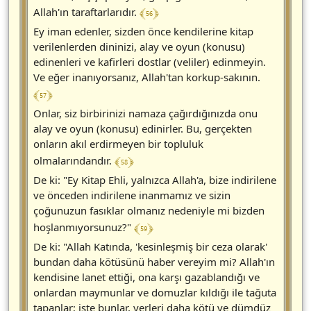
﴾ 56 ﴿
Allah'ın taraftarlarıdır.
Ey iman edenler, sizden önce kendilerine kitap
verilenlerden dininizi, alay ve oyun (konusu)
edinenleri ve kafirleri dostlar (veliler) edinmeyin.
Ve eğer inanıyorsanız, Allah'tan korkup-sakının.
﴾ 57 ﴿
Onlar, siz birbirinizi namaza çağırdığınızda onu
alay ve oyun (konusu) edinirler. Bu, gerçekten
onların akıl erdirmeyen bir topluluk
﴾ 58 ﴿
olmalarındandır.
De ki: "Ey Kitap Ehli, yalnızca Allah'a, bize indirilene
ve önceden indirilene inanmamız ve sizin
çoğunuzun fasıklar olmanız nedeniyle mi bizden
﴾ 59 ﴿
hoşlanmıyorsunuz?"
De ki: "Allah Katında, 'kesinleşmiş bir ceza olarak'
bundan daha kötüsünü haber vereyim mi? Allah'ın
kendisine lanet ettiği, ona karşı gazablandığı ve
onlardan maymunlar ve domuzlar kıldığı ile tağuta
tapanlar; işte bunlar, yerleri daha kötü ve dümdüz