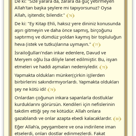
De ki: "Size yarara da, zarara da güç yetirmeyen
Allah'tan başka şeylere mi tapıyorsunuz? Oysa
﴾ 76 ﴿
Allah, işitendir, bilendir."
De ki: "Ey Kitap Ehli, haksız yere dininiz konusunda
aşırı gitmeyin ve daha önce sapmış, birçoğunu
saptırmış ve dümdüz yoldan kaymış bir topluluğun
﴾ 77 ﴿
heva (istek ve tutku)larına uymayın."
İsrailoğulları’ndan inkar edenlere, Davud ve
Meryem oğlu İsa diliyle lanet edilmiştir. Bu, isyan
﴾ 78 ﴿
etmeleri ve haddi aşmaları nedeniyledir.
Yapmakta oldukları münker(çirkin iş)lerden
birbirlerini sakındırmıyorlardı. Yapmakta oldukları
﴾ 79 ﴿
şey ne kötü idi!
Onlardan çoğunun inkara sapanlarla dostluklar
kurduklarını görürsün. Kendileri için nefislerinin
takdim ettiği şey ne kötüdür. Allah onlara
﴾ 80 ﴿
gazablandı ve onlar azapta ebedi kalacaklardır.
Eğer Allah'a, peygambere ve ona indirilene iman
etselerdi, onları dostlar edinmezlerdi. Fakat