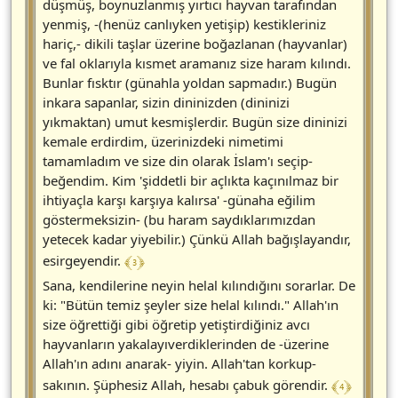
düşmüş, boynuzlanmış yırtıcı hayvan tarafından
yenmiş, -(henüz canlıyken yetişip) kestikleriniz
hariç,- dikili taşlar üzerine boğazlanan (hayvanlar)
ve fal oklarıyla kısmet aramanız size haram kılındı.
Bunlar fısktır (günahla yoldan sapmadır.) Bugün
inkara sapanlar, sizin dininizden (dininizi
yıkmaktan) umut kesmişlerdir. Bugün size dininizi
kemale erdirdim, üzerinizdeki nimetimi
tamamladım ve size din olarak İslam'ı seçip-
beğendim. Kim 'şiddetli bir açlıkta kaçınılmaz bir
ihtiyaçla karşı karşıya kalırsa' -günaha eğilim
göstermeksizin- (bu haram saydıklarımızdan
yetecek kadar yiyebilir.) Çünkü Allah bağışlayandır,
﴾ 3 ﴿
esirgeyendir.
Sana, kendilerine neyin helal kılındığını sorarlar. De
ki: "Bütün temiz şeyler size helal kılındı." Allah'ın
size öğrettiği gibi öğretip yetiştirdiğiniz avcı
hayvanların yakalayıverdiklerinden de -üzerine
Allah'ın adını anarak- yiyin. Allah'tan korkup-
﴾ 4 ﴿
sakının. Şüphesiz Allah, hesabı çabuk görendir.