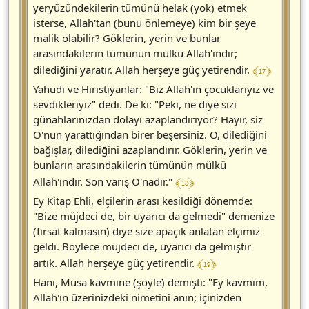
yeryüzündekilerin tümünü helak (yok) etmek
isterse, Allah'tan (bunu önlemeye) kim bir şeye
malik olabilir? Göklerin, yerin ve bunlar
arasındakilerin tümünün mülkü Allah'ındır;
﴾ 17 ﴿
dilediğini yaratır. Allah herşeye güç yetirendir.
Yahudi ve Hıristiyanlar: "Biz Allah'ın çocuklarıyız ve
sevdikleriyiz" dedi. De ki: "Peki, ne diye sizi
günahlarınızdan dolayı azaplandırıyor? Hayır, siz
O'nun yarattığından birer beşersiniz. O, dilediğini
bağışlar, dilediğini azaplandırır. Göklerin, yerin ve
bunların arasındakilerin tümünün mülkü
﴾ 18 ﴿
Allah'ındır. Son varış O'nadır."
Ey Kitap Ehli, elçilerin arası kesildiği dönemde:
"Bize müjdeci de, bir uyarıcı da gelmedi" demenize
(fırsat kalmasın) diye size apaçık anlatan elçimiz
geldi. Böylece müjdeci de, uyarıcı da gelmiştir
﴾ 19 ﴿
artık. Allah herşeye güç yetirendir.
Hani, Musa kavmine (şöyle) demişti: "Ey kavmim,
Allah'ın üzerinizdeki nimetini anın; içinizden