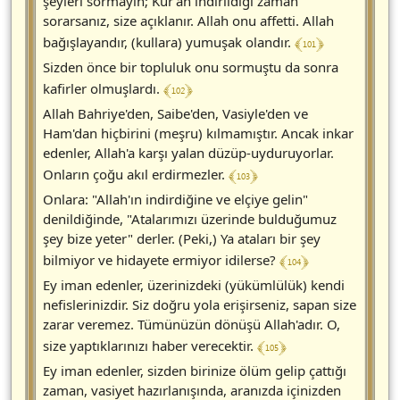
şeyleri sormayın; Kur'an indirildiği zaman
sorarsanız, size açıklanır. Allah onu affetti. Allah
﴾ 101 ﴿
bağışlayandır, (kullara) yumuşak olandır.
Sizden önce bir topluluk onu sormuştu da sonra
﴾ 102 ﴿
kafirler olmuşlardı.
Allah Bahriye'den, Saibe'den, Vasiyle'den ve
Ham'dan hiçbirini (meşru) kılmamıştır. Ancak inkar
edenler, Allah'a karşı yalan düzüp-uyduruyorlar.
﴾ 103 ﴿
Onların çoğu akıl erdirmezler.
Onlara: "Allah'ın indirdiğine ve elçiye gelin"
denildiğinde, "Atalarımızı üzerinde bulduğumuz
şey bize yeter" derler. (Peki,) Ya ataları bir şey
﴾ 104 ﴿
bilmiyor ve hidayete ermiyor idilerse?
Ey iman edenler, üzerinizdeki (yükümlülük) kendi
nefislerinizdir. Siz doğru yola erişirseniz, sapan size
zarar veremez. Tümünüzün dönüşü Allah'adır. O,
﴾ 105 ﴿
size yaptıklarınızı haber verecektir.
Ey iman edenler, sizden birinize ölüm gelip çattığı
zaman, vasiyet hazırlanışında, aranızda içinizden