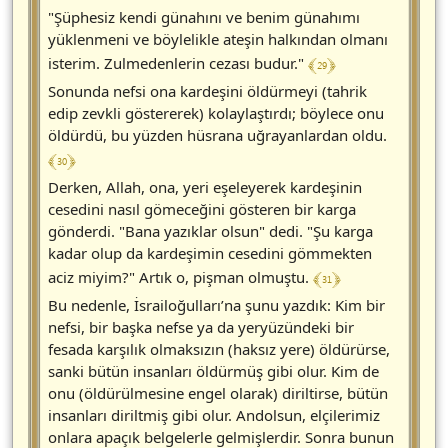
"Şüphesiz kendi günahını ve benim günahımı
yüklenmeni ve böylelikle ateşin halkından olmanı
﴾ 29 ﴿
isterim. Zulmedenlerin cezası budur."
Sonunda nefsi ona kardeşini öldürmeyi (tahrik
edip zevkli göstererek) kolaylaştırdı; böylece onu
öldürdü, bu yüzden hüsrana uğrayanlardan oldu.
﴾ 30 ﴿
Derken, Allah, ona, yeri eşeleyerek kardeşinin
cesedini nasıl gömeceğini gösteren bir karga
gönderdi. "Bana yazıklar olsun" dedi. "Şu karga
kadar olup da kardeşimin cesedini gömmekten
﴾ 31 ﴿
aciz miyim?" Artık o, pişman olmuştu.
Bu nedenle, İsrailoğulları’na şunu yazdık: Kim bir
nefsi, bir başka nefse ya da yeryüzündeki bir
fesada karşılık olmaksızın (haksız yere) öldürürse,
sanki bütün insanları öldürmüş gibi olur. Kim de
onu (öldürülmesine engel olarak) diriltirse, bütün
insanları diriltmiş gibi olur. Andolsun, elçilerimiz
onlara apaçık belgelerle gelmişlerdir. Sonra bunun