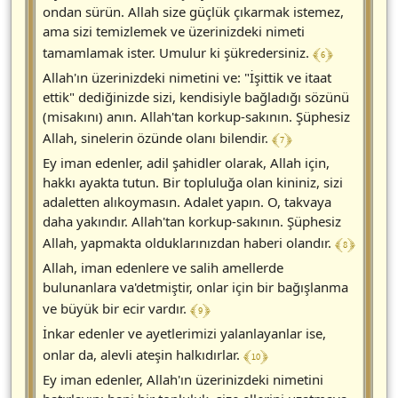
ondan sürün. Allah size güçlük çıkarmak istemez,
ama sizi temizlemek ve üzerinizdeki nimeti
﴾ 6 ﴿
tamamlamak ister. Umulur ki şükredersiniz.
Allah'ın üzerinizdeki nimetini ve: "İşittik ve itaat
ettik" dediğinizde sizi, kendisiyle bağladığı sözünü
(misakını) anın. Allah'tan korkup-sakının. Şüphesiz
﴾ 7 ﴿
Allah, sinelerin özünde olanı bilendir.
Ey iman edenler, adil şahidler olarak, Allah için,
hakkı ayakta tutun. Bir topluluğa olan kininiz, sizi
adaletten alıkoymasın. Adalet yapın. O, takvaya
daha yakındır. Allah'tan korkup-sakının. Şüphesiz
﴾ 8 ﴿
Allah, yapmakta olduklarınızdan haberi olandır.
Allah, iman edenlere ve salih amellerde
bulunanlara va'detmiştir, onlar için bir bağışlanma
﴾ 9 ﴿
ve büyük bir ecir vardır.
İnkar edenler ve ayetlerimizi yalanlayanlar ise,
﴾ 10 ﴿
onlar da, alevli ateşin halkıdırlar.
Ey iman edenler, Allah'ın üzerinizdeki nimetini