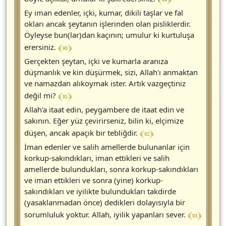
Ey iman edenler, içki, kumar, dikili taşlar ve fal
okları ancak şeytanın işlerinden olan pisliklerdir.
Öyleyse bun(lar)dan kaçının; umulur ki kurtuluşa
﴾ 90 ﴿
erersiniz.
Gerçekten şeytan, içki ve kumarla aranıza
düşmanlık ve kin düşürmek, sizi, Allah'ı anmaktan
ve namazdan alıkoymak ister. Artık vazgeçtiniz
﴾ 91 ﴿
değil mi?
Allah'a itaat edin, peygambere de itaat edin ve
sakının. Eğer yüz çevirirseniz, bilin ki, elçimize
﴾ 92 ﴿
düşen, ancak apaçık bir tebliğdir.
İman edenler ve salih amellerde bulunanlar için
korkup-sakındıkları, iman ettikleri ve salih
amellerde bulundukları, sonra korkup-sakındıkları
ve iman ettikleri ve sonra (yine) korkup-
sakındıkları ve iyilikte bulundukları takdirde
(yasaklanmadan önce) dedikleri dolayısıyla bir
﴾ 93 ﴿
sorumluluk yoktur. Allah, iyilik yapanları sever.