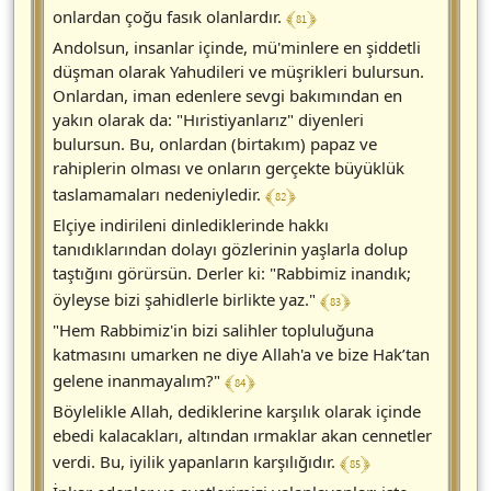
﴾ 81 ﴿
onlardan çoğu fasık olanlardır.
Andolsun, insanlar içinde, mü'minlere en şiddetli
düşman olarak Yahudileri ve müşrikleri bulursun.
Onlardan, iman edenlere sevgi bakımından en
yakın olarak da: "Hıristiyanlarız" diyenleri
bulursun. Bu, onlardan (birtakım) papaz ve
rahiplerin olması ve onların gerçekte büyüklük
﴾ 82 ﴿
taslamamaları nedeniyledir.
Elçiye indirileni dinlediklerinde hakkı
tanıdıklarından dolayı gözlerinin yaşlarla dolup
taştığını görürsün. Derler ki: "Rabbimiz inandık;
﴾ 83 ﴿
öyleyse bizi şahidlerle birlikte yaz."
"Hem Rabbimiz'in bizi salihler topluluğuna
katmasını umarken ne diye Allah'a ve bize Hak’tan
﴾ 84 ﴿
gelene inanmayalım?"
Böylelikle Allah, dediklerine karşılık olarak içinde
ebedi kalacakları, altından ırmaklar akan cennetler
﴾ 85 ﴿
verdi. Bu, iyilik yapanların karşılığıdır.