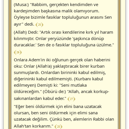
(Musa:) "Rabbim, gerçekten kendimden ve
kardeşimden başkasına malik olamıyorum.
Öyleyse bizimle fasıklar topluluğunun arasını Sen
﴾ 25 ﴿
ayır" dedi.
(Allah) Dedi: "Artık orası kendilerine kırk yıl haram
kılınmıştır. Onlar yeryüzünde 'şaşkınca dönüp
duracaklar.' Sen de o fasıklar topluluğuna üzülme."
﴾ 26 ﴿
Onlara Adem'in iki oğlunun gerçek olan haberini
oku: Onlar (Allah'a) yaklaştıracak birer kurban
sunmuşlardı. Onlardan birininki kabul edilmiş,
diğerininki kabul edilmemişti. (Kurbanı kabul
edilmeyen) Demişti ki: "Seni mutlaka
öldüreceğim." (Öbürü de:) "Allah, ancak korkup-
﴾ 27 ﴿
sakınanlardan kabul eder."
"Eğer beni öldürmek için elini bana uzatacak
olursan, ben seni öldürmek için elimi sana
uzatacak değilim. Çünkü ben, alemlerin Rabbi olan
﴾ 28 ﴿
Allah'tan korkarım."