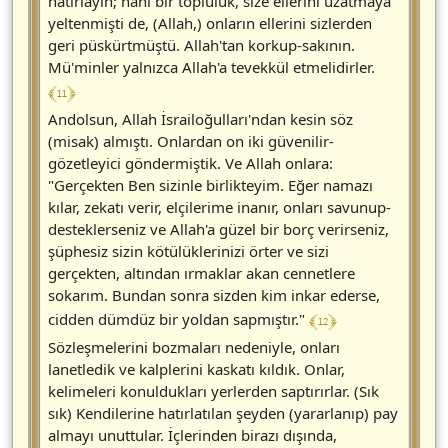
hatırlayın; hani bir topluluk, size ellerini uzatmaya
yeltenmişti de, (Allah,) onların ellerini sizlerden
geri püskürtmüştü. Allah'tan korkup-sakının.
Mü'minler yalnızca Allah'a tevekkül etmelidirler.
﴾ 11 ﴿
Andolsun, Allah İsrailoğulları'ndan kesin söz
(misak) almıştı. Onlardan on iki güvenilir-
gözetleyici göndermiştik. Ve Allah onlara:
"Gerçekten Ben sizinle birlikteyim. Eğer namazı
kılar, zekatı verir, elçilerime inanır, onları savunup-
desteklerseniz ve Allah'a güzel bir borç verirseniz,
şüphesiz sizin kötülüklerinizi örter ve sizi
gerçekten, altından ırmaklar akan cennetlere
sokarım. Bundan sonra sizden kim inkar ederse,
﴾ 12 ﴿
cidden dümdüz bir yoldan sapmıştır."
Sözleşmelerini bozmaları nedeniyle, onları
lanetledik ve kalplerini kaskatı kıldık. Onlar,
kelimeleri konuldukları yerlerden saptırırlar. (Sık
sık) Kendilerine hatırlatılan şeyden (yararlanıp) pay
almayı unuttular. İçlerinden birazı dışında,