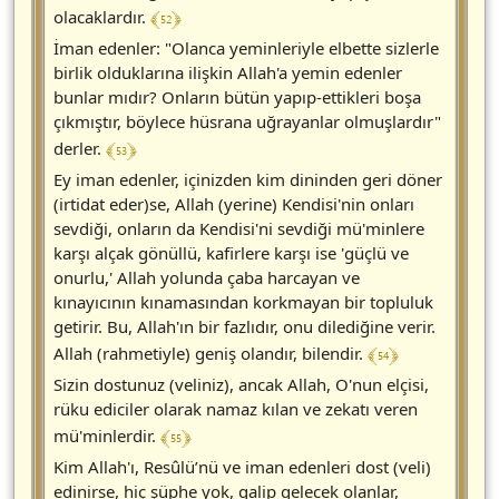
﴾ 52 ﴿
olacaklardır.
İman edenler: "Olanca yeminleriyle elbette sizlerle
birlik olduklarına ilişkin Allah'a yemin edenler
bunlar mıdır? Onların bütün yapıp-ettikleri boşa
çıkmıştır, böylece hüsrana uğrayanlar olmuşlardır"
﴾ 53 ﴿
derler.
Ey iman edenler, içinizden kim dininden geri döner
(irtidat eder)se, Allah (yerine) Kendisi'nin onları
sevdiği, onların da Kendisi'ni sevdiği mü'minlere
karşı alçak gönüllü, kafirlere karşı ise 'güçlü ve
onurlu,' Allah yolunda çaba harcayan ve
kınayıcının kınamasından korkmayan bir topluluk
getirir. Bu, Allah'ın bir fazlıdır, onu dilediğine verir.
﴾ 54 ﴿
Allah (rahmetiyle) geniş olandır, bilendir.
Sizin dostunuz (veliniz), ancak Allah, O'nun elçisi,
rüku ediciler olarak namaz kılan ve zekatı veren
﴾ 55 ﴿
mü'minlerdir.
Kim Allah'ı, Resûlü’nü ve iman edenleri dost (veli)
edinirse, hiç şüphe yok, galip gelecek olanlar,