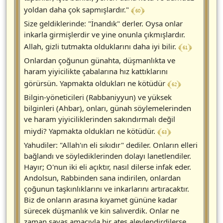
﴾ 60 ﴿
yoldan daha çok sapmışlardır."
Size geldiklerinde: "İnandık" derler. Oysa onlar
inkarla girmişlerdir ve yine onunla çıkmışlardır.
﴾ 61 ﴿
Allah, gizli tutmakta olduklarını daha iyi bilir.
Onlardan çoğunun günahta, düşmanlıkta ve
haram yiyicilikte çabalarına hız kattıklarını
﴾ 62 ﴿
görürsün. Yapmakta oldukları ne kötüdür
Bilgin-yöneticileri (Rabbaniyyun) ve yüksek
bilginleri (Ahbar), onları, günah söylemelerinden
ve haram yiyiciliklerinden sakındırmalı değil
﴾ 63 ﴿
miydi? Yapmakta oldukları ne kötüdür.
Yahudiler: "Allah'ın eli sıkıdır" dediler. Onların elleri
bağlandı ve söylediklerinden dolayı lanetlendiler.
Hayır; O'nun iki eli açıktır, nasıl dilerse infak eder.
Andolsun, Rabbinden sana indirilen, onlardan
çoğunun taşkınlıklarını ve inkarlarını artıracaktır.
Biz de onların arasına kıyamet gününe kadar
sürecek düşmanlık ve kin salıverdik. Onlar ne
zaman savaş amacıyla bir ateş alevlendirdilerse