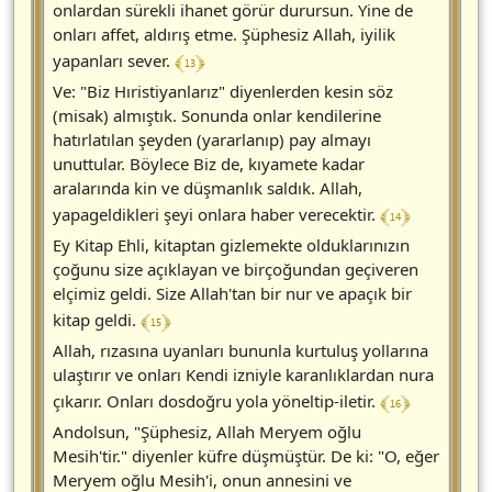
onlardan sürekli ihanet görür durursun. Yine de
onları affet, aldırış etme. Şüphesiz Allah, iyilik
﴾ 13 ﴿
yapanları sever.
Ve: "Biz Hıristiyanlarız" diyenlerden kesin söz
(misak) almıştık. Sonunda onlar kendilerine
hatırlatılan şeyden (yararlanıp) pay almayı
unuttular. Böylece Biz de, kıyamete kadar
aralarında kin ve düşmanlık saldık. Allah,
﴾ 14 ﴿
yapageldikleri şeyi onlara haber verecektir.
Ey Kitap Ehli, kitaptan gizlemekte olduklarınızın
çoğunu size açıklayan ve birçoğundan geçiveren
elçimiz geldi. Size Allah'tan bir nur ve apaçık bir
﴾ 15 ﴿
kitap geldi.
Allah, rızasına uyanları bununla kurtuluş yollarına
ulaştırır ve onları Kendi izniyle karanlıklardan nura
﴾ 16 ﴿
çıkarır. Onları dosdoğru yola yöneltip-iletir.
Andolsun, "Şüphesiz, Allah Meryem oğlu
Mesih'tir." diyenler küfre düşmüştür. De ki: "O, eğer
Meryem oğlu Mesih'i, onun annesini ve