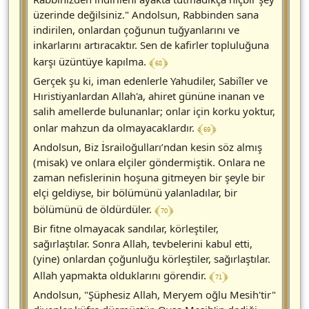
üzerinde değilsiniz." Andolsun, Rabbinden sana
indirilen, onlardan çoğunun tuğyanlarını ve
inkarlarını artıracaktır. Sen de kafirler topluluğuna
﴾ 68 ﴿
karşı üzüntüye kapılma.
Gerçek şu ki, iman edenlerle Yahudiler, Sabiîler ve
Hıristiyanlardan Allah'a, ahiret gününe inanan ve
salih amellerde bulunanlar; onlar için korku yoktur,
﴾ 69 ﴿
onlar mahzun da olmayacaklardır.
Andolsun, Biz İsrailoğulları’ndan kesin söz almış
(misak) ve onlara elçiler göndermiştik. Onlara ne
zaman nefislerinin hoşuna gitmeyen bir şeyle bir
elçi geldiyse, bir bölümünü yalanladılar, bir
﴾ 70 ﴿
bölümünü de öldürdüler.
Bir fitne olmayacak sandılar, körleştiler,
sağırlaştılar. Sonra Allah, tevbelerini kabul etti,
(yine) onlardan çoğunluğu körleştiler, sağırlaştılar.
﴾ 71 ﴿
Allah yapmakta olduklarını görendir.
Andolsun, "Şüphesiz Allah, Meryem oğlu Mesih'tir"