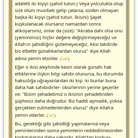
adaletli iki kişiyi (şahid tutun.) Veya yolculukta olup
size ölüm musibeti gelip çatarsa, sizden olmayan
başka iki kişiyi (şahid tutun. İkisini) Şayet
kuşkulanacak olursanız namazdan sonra
alıkoyarsınız, onlar da (size): "Akraba dahi olsa onu
(yeminimizi) hiçbir değere değiştirmeyeceğiz ve
Allah'ın şahidliğini gizlemeyeceğiz. Aksi takdirde
biz elbette günahkarlardan oluruz" diye Allah
﴾ 106 ﴿
adına yemin etsinler.
Eğer o ikisi aleyhinde kesin olarak günahı hak
ettiklerine ilişkin bilgi sahibi olunursa, bu durumda
haksızlığa uğrayanlardan iki kişi -ki bunlar buna
daha hak sahibidirler- öbürlerinin yerine geçerler
ve: "Bizim şehadetimiz o ikisinin şehadetinden
şüphesiz daha doğrudur. Biz haddi aşmadık, yoksa
gerçekten zulmedenlerden oluruz" diye Allah'a
﴾ 107 ﴿
yemin ederler.
Bu, gerektiği gibi şahidliği yapmalarına veya
yeminlerinden sonra yeminlerin reddedilmesinden
korkmalarına daha yakındır. Allah'tan korkup-