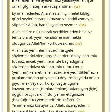
İnkar edenler ve ayetlerimizi yalanlayanlar; işte
﴾ 86 ﴿
onlar, çılgın ateşin arkadaşlarıdırlar.
Ey iman edenler, Allah'ın sizin için helal kıldığı
güzel şeyleri haram kılmayın ve haddi aşmayın.
﴾ 87 ﴿
Şüphesiz Allah, haddi aşanları sevmez.
Allah'ın size rızık olarak verdiklerinden helal ve
temiz olarak yiyin. Kendisi'ne inanmakta
﴾ 88 ﴿
olduğunuz Allah'tan korkup-sakının.
Allah sizi, yeminlerinizdeki ‘rastgele
söylemelerinizden, boş sözlerden’ dolayı sorumlu
tutmaz, ancak yeminlerinizle bağladığınız
sözlerden dolayı sizi sorumlu tutar. Onun
(yeminin) kefareti, ailenizdekilere yedirdiklerinizin
ortalamasından on yoksulu doyurmak ya da onları
giydirmek veya bir köleyi özgürlüğüne
kavuşturmaktır. (Bunlara imkan) Bulamayan (için)
üç gün oruç (vardır.) Bu, yemin ettiğinizde
(bozduğunuz) yeminlerinizin kefaretidir.
Yeminlerinizi koruyunuz. Allah, size ayetlerini
﴾ 89 ﴿
böyle açıklar, umulur ki şükredersiniz.