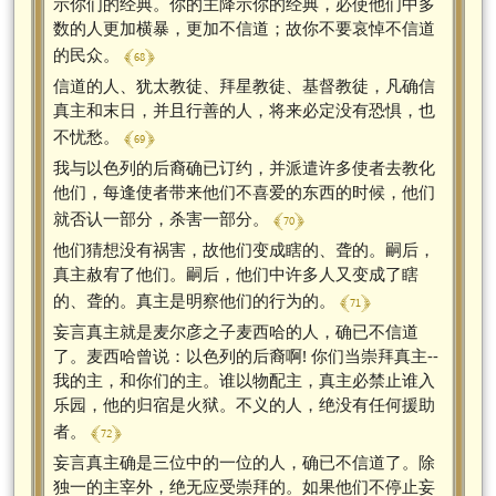
示你们的经典。你的主降示你的经典，必使他们中多
数的人更加横暴，更加不信道；故你不要哀悼不信道
﴾ 68 ﴿
的民众。
信道的人、犹太教徒、拜星教徒、基督教徒，凡确信
真主和末日，并且行善的人，将来必定没有恐惧，也
﴾ 69 ﴿
不忧愁。
我与以色列的后裔确已订约，并派遣许多使者去教化
他们，每逢使者带来他们不喜爱的东西的时候，他们
﴾ 70 ﴿
就否认一部分，杀害一部分。
他们猜想没有祸害，故他们变成瞎的、聋的。嗣后，
真主赦宥了他们。嗣后，他们中许多人又变成了瞎
﴾ 71 ﴿
的、聋的。真主是明察他们的行为的。
妄言真主就是麦尔彦之子麦西哈的人，确已不信道
了。麦西哈曾说：以色列的后裔啊! 你们当崇拜真主--
我的主，和你们的主。谁以物配主，真主必禁止谁入
乐园，他的归宿是火狱。不义的人，绝没有任何援助
﴾ 72 ﴿
者。
妄言真主确是三位中的一位的人，确已不信道了。除
独一的主宰外，绝无应受崇拜的。如果他们不停止妄