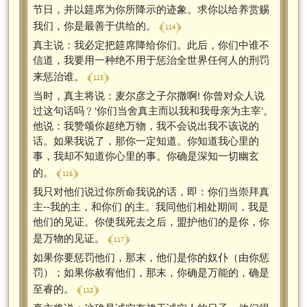
节日，并以筵席为你所降示的迹象。求你以给养赏赐
﴾ 114 ﴿
我们，你是最善于供给的。
真主说：我必定把筵席降给你们。此后，你们中谁不
信道，我要用一种绝不用于惩治全世界任何人的刑罚
﴾ 115 ﴿
来惩治谁。
当时，真主将说：麦尔彦之子尔撒啊! 你曾对众人说
过这句话吗﹖'你们当舍真主而以我和我母亲为主宰'。
他说：我赞颂你超绝万物，我不会说出我不该说的
话。如果我说了，那你一定知道。你知道我心里的
事，我却不知道你心里的事。你确是深知一切幽玄
﴾ 116 ﴿
的。
我只对他们说过你所命我说的话，即：你们当崇拜真
主--我的主，和你们 的主。我同他们相处期间，我是
他们的见证。你使我死去之后，盟护他们的是你，你
﴾ 117 ﴿
是万物的见证。
如果你要惩罚他们，那末，他们是你的奴仆（由你惩
罚）；如果你赦宥他们，那末，你确是万能的，确是
﴾ 118 ﴿
至睿的。