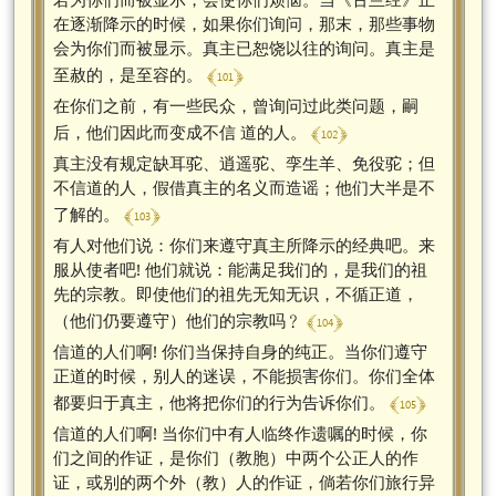
在逐渐降示的时候，如果你们询问，那末，那些事物
会为你们而被显示。真主已恕饶以往的询问。真主是
﴾ 101 ﴿
至赦的，是至容的。
在你们之前，有一些民众，曾询问过此类问题，嗣
﴾ 102 ﴿
后，他们因此而变成不信 道的人。
真主没有规定缺耳驼、逍遥驼、孪生羊、免役驼；但
不信道的人，假借真主的名义而造谣；他们大半是不
﴾ 103 ﴿
了解的。
有人对他们说：你们来遵守真主所降示的经典吧。来
服从使者吧! 他们就说：能满足我们的，是我们的祖
先的宗教。即使他们的祖先无知无识，不循正道，
﴾ 104 ﴿
（他们仍要遵守）他们的宗教吗﹖
信道的人们啊! 你们当保持自身的纯正。当你们遵守
正道的时候，别人的迷误，不能损害你们。你们全体
﴾ 105 ﴿
都要归于真主，他将把你们的行为告诉你们。
信道的人们啊! 当你们中有人临终作遗嘱的时候，你
们之间的作证，是你们（教胞）中两个公正人的作
证，或别的两个外（教）人的作证，倘若你们旅行异