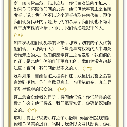
乡，而病势垂危。礼拜之后，你们留著这两个证人，
如果你们怀疑他们俩的忠实，他们俩就奉真主之名而
发誓，说：我们俩不以这个盟誓换取任何代价，即使
我们俩所代证的，是我们俩的亲戚，我们俩也不隐讳
真主所重视的证据；否则，我们俩必是犯罪的人。
﴾ 106 ﴿
如果发现他们俩犯罪的证据，那末，别的两个人代替
他们俩。（那两个人），应当是享有权利的人中与死
者最亲近的人。他们俩应奉真主之名发誓：我们俩的
作证，是比他们俩的作证更真实的。我们俩没有超越
﴾ 107 ﴿
法度；否则，我们俩必是不义的人。
这种规定，更能使证人据实作证，或畏惧发誓之后誓
言遭到拒绝。你们当敬畏真主，当听从命令。真主是
﴾ 108 ﴿
不引导犯罪的民众的。
真主集合众使者的日子，将问他们说：你们所得的答
覆是什么﹖他们将说：我们毫无知识。你确是深知幽
﴾ 109 ﴿
玄的。
那时，真主将说麦尔彦之子尔撒啊! 你当记忆我所赐
你和你母亲的恩典。当时，我曾以玄灵扶助你，你在