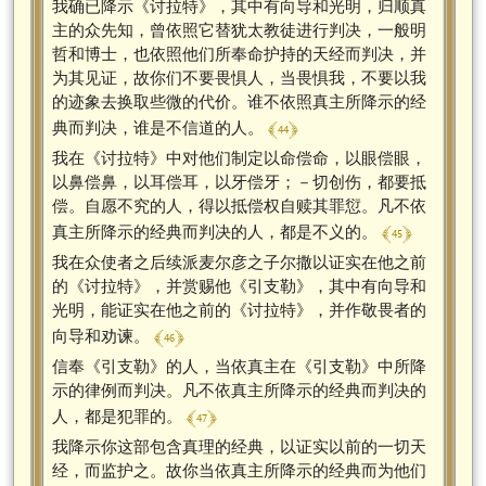
我确已降示《讨拉特》，其中有向导和光明，归顺真
主的众先知，曾依照它替犹太教徒进行判决，一般明
哲和博士，也依照他们所奉命护持的天经而判决，并
为其见证，故你们不要畏惧人，当畏惧我，不要以我
的迹象去换取些微的代价。谁不依照真主所降示的经
﴾ 44 ﴿
典而判决，谁是不信道的人。
我在《讨拉特》中对他们制定以命偿命，以眼偿眼，
以鼻偿鼻，以耳偿耳，以牙偿牙；－切创伤，都要抵
偿。自愿不究的人，得以抵偿权自赎其罪愆。凡不依
﴾ 45 ﴿
真主所降示的经典而判决的人，都是不义的。
我在众使者之后续派麦尔彦之子尔撒以证实在他之前
的《讨拉特》，并赏赐他《引支勒》，其中有向导和
光明，能证实在他之前的《讨拉特》，并作敬畏者的
﴾ 46 ﴿
向导和劝谏。
信奉《引支勒》的人，当依真主在《引支勒》中所降
示的律例而判决。凡不依真主所降示的经典而判决的
﴾ 47 ﴿
人，都是犯罪的。
我降示你这部包含真理的经典，以证实以前的一切天
经，而监护之。故你当依真主所降示的经典而为他们