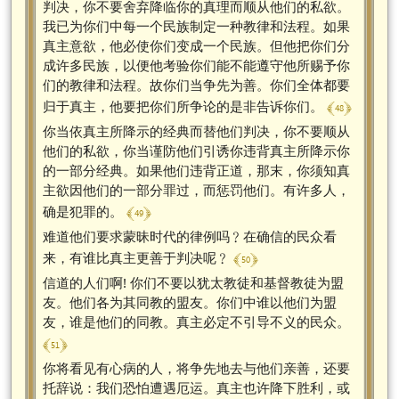
判决，你不要舍弃降临你的真理而顺从他们的私欲。
我已为你们中每一个民族制定一种教律和法程。如果
真主意欲，他必使你们变成一个民族。但他把你们分
成许多民族，以便他考验你们能不能遵守他所赐予你
们的教律和法程。故你们当争先为善。你们全体都要
﴾ 48 ﴿
归于真主，他要把你们所争论的是非告诉你们。
你当依真主所降示的经典而替他们判决，你不要顺从
他们的私欲，你当谨防他们引诱你违背真主所降示你
的一部分经典。如果他们违背正道，那末，你须知真
主欲因他们的一部分罪过，而惩罚他们。有许多人，
﴾ 49 ﴿
确是犯罪的。
难道他们要求蒙昧时代的律例吗﹖在确信的民众看
﴾ 50 ﴿
来，有谁比真主更善于判决呢﹖
信道的人们啊! 你们不要以犹太教徒和基督教徒为盟
友。他们各为其同教的盟友。你们中谁以他们为盟
友，谁是他们的同教。真主必定不引导不义的民众。
﴾ 51 ﴿
你将看见有心病的人，将争先地去与他们亲善，还要
托辞说：我们恐怕遭遇厄运。真主也许降下胜利，或