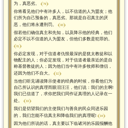
﴾ 79 ﴿
为，真恶劣。
你将看见他们中有许多人，以不信道的人为盟友；他
们所为自己预备的，真恶劣。那就是自召真主的厌
﴾ 80 ﴿
恶，他们将永遭刑罚。
假若他们确信真主和先知，以及降示他的经典，他们
必定不以不信道的人为盟友，但他们多数是犯罪的。
﴾ 81 ﴿
你必定发现，对于信道者仇恨最深的是犹太教徒和以
物配主的人；你必定发现，对于信道者最亲近的是自
称基督教徒的人；因为他们当中有许多牧师和僧侣，
﴾ 82 ﴿
还因为他们不自大。
当他们听见诵读降示使者的经典的时候，你看他们为
自己所认识的真理而眼泪汪汪，他们说：我们的主啊!
我们已信道了，求你把我们同作证真理的人记录在一
﴾ 83 ﴿
处。
我们是切望我们的主使我们与善良的民众同进乐园
﴾ 84 ﴿
的，我们怎能不信真主和降临我们的真理呢!
因为他们所说的话，真主要以下临诸河的乐园报酬他