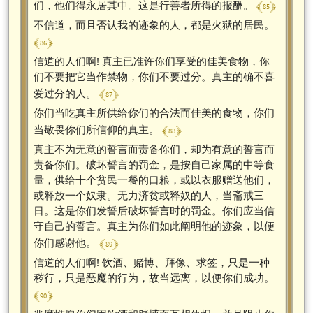
﴾ 85 ﴿
们，他们得永居其中。这是行善者所得的报酬。
不信道，而且否认我的迹象的人，都是火狱的居民。
﴾ 86 ﴿
信道的人们啊! 真主已准许你们享受的佳美食物，你
们不要把它当作禁物，你们不要过分。真主的确不喜
﴾ 87 ﴿
爱过分的人。
你们当吃真主所供给你们的合法而佳美的食物，你们
﴾ 88 ﴿
当敬畏你们所信仰的真主。
真主不为无意的誓言而责备你们，却为有意的誓言而
责备你们。破坏誓言的罚金，是按自己家属的中等食
量，供给十个贫民一餐的口粮，或以衣服赠送他们，
或释放一个奴隶。无力济贫或释奴的人，当斋戒三
日。这是你们发誓后破坏誓言时的罚金。你们应当信
守自己的誓言。真主为你们如此阐明他的迹象，以便
﴾ 89 ﴿
你们感谢他。
信道的人们啊! 饮酒、赌博、拜像、求签，只是一种
秽行，只是恶魔的行为，故当远离，以便你们成功。
﴾ 90 ﴿