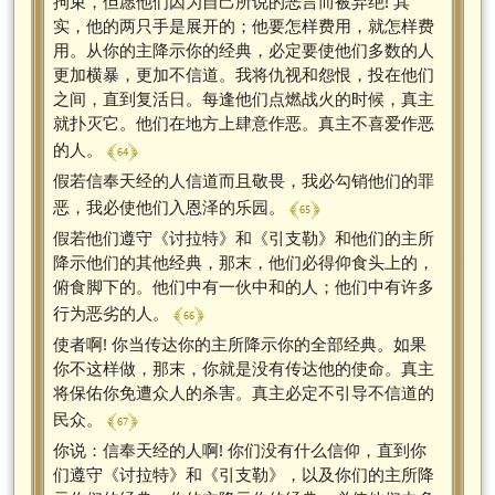
拘束，但愿他们因为自己所说的恶言而被弃绝! 其
实，他的两只手是展开的；他要怎样费用，就怎样费
用。从你的主降示你的经典，必定要使他们多数的人
更加横暴，更加不信道。我将仇视和怨恨，投在他们
之间，直到复活日。每逢他们点燃战火的时候，真主
就扑灭它。他们在地方上肆意作恶。真主不喜爱作恶
﴾ 64 ﴿
的人。
假若信奉天经的人信道而且敬畏，我必勾销他们的罪
﴾ 65 ﴿
恶，我必使他们入恩泽的乐园。
假若他们遵守《讨拉特》和《引支勒》和他们的主所
降示他们的其他经典，那末，他们必得仰食头上的，
俯食脚下的。他们中有一伙中和的人；他们中有许多
﴾ 66 ﴿
行为恶劣的人。
使者啊! 你当传达你的主所降示你的全部经典。如果
你不这样做，那末，你就是没有传达他的使命。真主
将保佑你免遭众人的杀害。真主必定不引导不信道的
﴾ 67 ﴿
民众。
你说：信奉天经的人啊! 你们没有什么信仰，直到你
们遵守《讨拉特》和《引支勒》，以及你们的主所降