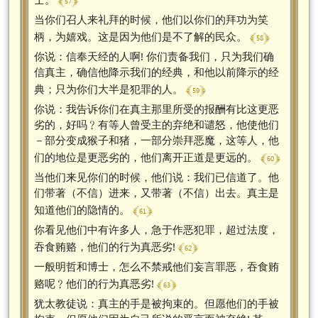
﴾ 57 ﴿
当你们召人来礼拜的时候，他们以你们的拜功为笑
﴾ 58 ﴿
柄，为嬉戏。这是因为他们是不了解的民众。
你说：信奉天经的人啊! 你们责备我们，只为我们确
信真主，确信他降示我们的经典，和他以前降示的经
﴾ 59 ﴿
典；只为你们大半是犯罪的人。
你说：我告诉你们在真主那里所受的报酬有比这更恶
劣的，好吗﹖有等人曾受主的弃绝和谴怒，他使他们
－部分变成猴子和猪，一部分崇拜恶魔，这等人，他
﴾ 60 ﴿
们的地位是更恶劣的，他们离开正道是更远的。
当他们来见你们的时候，他们说：我们已信道了。他
们带著（不信）进来，又带著（不信）出去。真主是
﴾ 61 ﴿
知道他们的隐情的。
你看见他们中有许多人，急于作恶犯罪，超过法度，
﴾ 62 ﴿
吞食贿赂，他们的行为真恶劣!
一般明哲和博士，怎么不禁戒他们妄言罪恶，吞食贿
﴾ 63 ﴿
赂呢﹖他们的行为真恶劣!
犹太教徒说：真主的手是被拘束的。但愿他们的手被