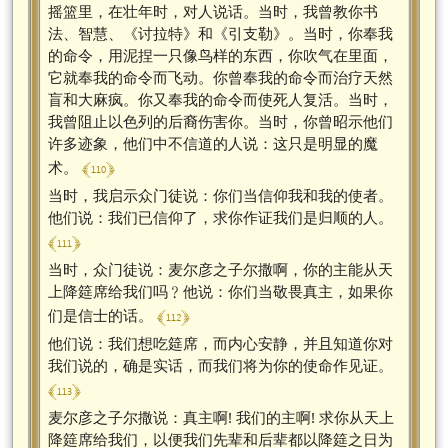
摇篮里，在壮年时，对人说话。当时，我曾教你书
法、智慧、《讨拉特》和《引支勒》。当时，你奉我
的命令，用泥捏一只像鸟样的东西，你吹气在里面，
它就奉我的命令而飞动。你曾奉我的命令而治疗天然
盲和大麻疯。你又奉我的命令而使死人复活。当时，
我曾阻止以色列的后裔伤害你。当时，你曾昭示他们
许多迹象，他们中不信道的人说：这只是明显的魔
﴾ 110 ﴿
术。
当时，我启示众门徒说：你们当信仰我和我的使者。
他们说：我们已信仰了，求你作证我们是归顺的人。
﴾ 111 ﴿
当时，众门徒说：麦尔彦之子尔撒啊，你的主能从天
上降筵席给我们吗﹖他说：你们当敬畏真主，如果你
﴾ 112 ﴿
们是信士的话。
他们说：我们想吃筵席，而内心安静，并且知道你对
我们说的，确是实话，而我们将为你的使命作见证。
﴾ 113 ﴿
麦尔彦之子尔撒说：真主啊! 我们的主啊! 求你从天上
降筵席给我们，以便我们先辈和后辈都以降筵之日为