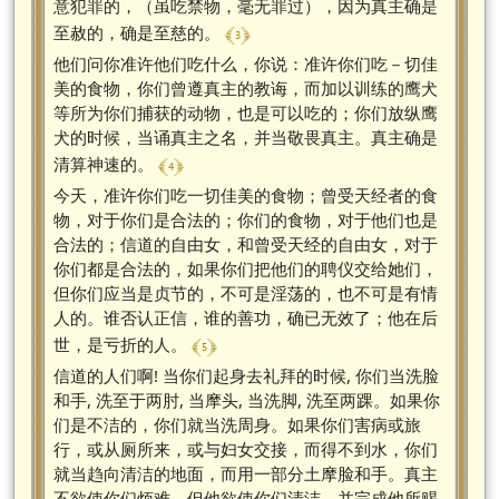
意犯罪的，（虽吃禁物，毫无罪过），因为真主确是
﴾ 3 ﴿
至赦的，确是至慈的。
他们问你准许他们吃什么，你说：准许你们吃－切佳
美的食物，你们曾遵真主的教诲，而加以训练的鹰犬
等所为你们捕获的动物，也是可以吃的；你们放纵鹰
犬的时候，当诵真主之名，并当敬畏真主。真主确是
﴾ 4 ﴿
清算神速的。
今天，准许你们吃一切佳美的食物；曾受天经者的食
物，对于你们是合法的；你们的食物，对于他们也是
合法的；信道的自由女，和曾受天经的自由女，对于
你们都是合法的，如果你们把他们的聘仪交给她们，
但你们应当是贞节的，不可是淫荡的，也不可是有情
人的。谁否认正信，谁的善功，确已无效了；他在后
﴾ 5 ﴿
世，是亏折的人。
信道的人们啊! 当你们起身去礼拜的时候, 你们当洗脸
和手, 洗至于两肘, 当摩头, 当洗脚, 洗至两踝。如果你
们是不洁的，你们就当洗周身。如果你们害病或旅
行，或从厕所来，或与妇女交接，而得不到水，你们
就当趋向清洁的地面，而用一部分土摩脸和手。真主
不欲使你们烦难，但他欲使你们清洁，并完成他所赐