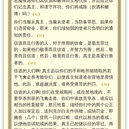
恶魔惟愿你们因饮酒和赌博而互相仇恨，并且阻止你
们记念真主，和谨守拜功。你们将戒除（饮酒和赌
﴾ 91 ﴿
博）吗﹖
你们当服从真主，当服从使者，当防备罪恶。如果你
们违背命令，那末，你们须知我的使者只负明白的通
﴾ 92 ﴿
知的责任。
信道而且行善的人，对于所用的饮食，是毫无罪过
的，如果他们敬畏而且信道，并努力为善；然后，敬
畏而且信道；然后，敬畏而且行善。真主是喜爱行善
﴾ 93 ﴿
者的。
信道的人们啊! 真主必以你们的手和枪所能猎取的若
干飞禽走兽考验你们，以便真主知道谁在背地里畏惧
﴾ 94 ﴿
他。此后，谁超越法度，谁将受痛苦的刑罚。
信道的人们啊! 你们在受戒期间，或在禁地境内，不
要宰杀所获的飞禽走兽。你们中谁故意宰杀，谁应以
相当的牲畜赎罪，那只牲畜，须经你们中的两个公正
人加以审定后，送到克尔白去作供物，或纳罚金，即
施舍（几个）贫民一日的口粮；或代以相当的斋戒，
以便他尝试犯戒的恶果。真主已恕饶以往的罪过。再