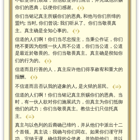
﴾ 6 ﴿
你们的恩典，以便你们感谢。
你们当铭记真主所赐你们的恩典, 和他与你们所缔的
盟约; 当时, 你们曾说: 我们听从了。你们当敬畏真
﴾ 7 ﴿
主。真主确是全知心事的。
信道的人们啊！你们当尽忠报主，当秉公作证，你们
绝不要因为怨恨一伙人而不公道，你们当公道，公道
是最近於敬畏的。你们当敬畏真主。真主确是彻知你
﴾ 8 ﴿
们的行为的。
信道而且行善的人，真主应许他们得享赦宥和重大的
﴾ 9 ﴿
报酬。
﴾ 10 ﴿
不信道而且否认我的迹象的人, 是火狱的居民。
信道的人们啊！你们当铭记真主所赐你们的恩典。当
时，有一伙人欲对你们施展武力，但真主为你们抵御
他们的武力；你们当敬畏真主。教信士们只信托真
﴾ 11 ﴿
主。
真主与以色列的后裔确已缔约，并从他们中派出十二
个首领。真主说：我确与你们同在。如果你们谨守拜
功，完纳天课，确信我的众使者，并协助他们，并以