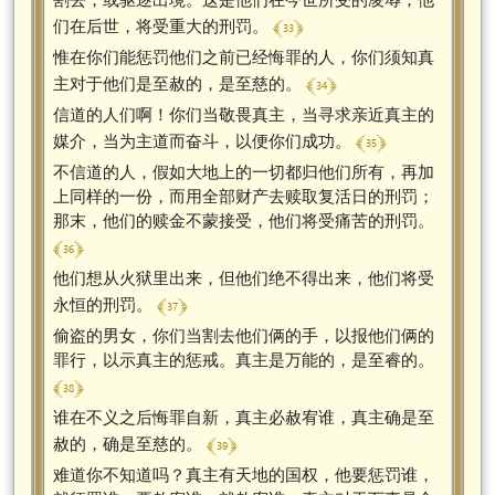
﴾ 33 ﴿
们在后世，将受重大的刑罚。
惟在你们能惩罚他们之前已经悔罪的人，你们须知真
﴾ 34 ﴿
主对于他们是至赦的，是至慈的。
信道的人们啊！你们当敬畏真主，当寻求亲近真主的
﴾ 35 ﴿
媒介，当为主道而奋斗，以便你们成功。
不信道的人，假如大地上的一切都归他们所有，再加
上同样的一份，而用全部财产去赎取复活日的刑罚；
那末，他们的赎金不蒙接受，他们将受痛苦的刑罚。
﴾ 36 ﴿
他们想从火狱里出来，但他们绝不得出来，他们将受
﴾ 37 ﴿
永恒的刑罚。
偷盗的男女，你们当割去他们俩的手，以报他们俩的
罪行，以示真主的惩戒。真主是万能的，是至睿的。
﴾ 38 ﴿
谁在不义之后悔罪自新，真主必赦宥谁，真主确是至
﴾ 39 ﴿
赦的，确是至慈的。
难道你不知道吗？真主有天地的国权，他要惩罚谁，