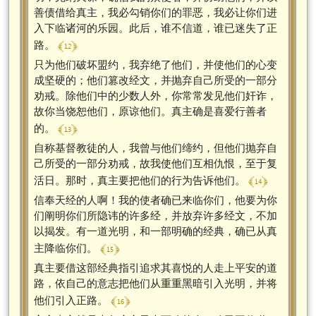
善债借给真主，我必勾销你们的罪恶，我必让你们进
入下临诸河的乐园。此后，谁不信道，谁已迷失了正
﴾ 12 ﴿
路。
只为他们破坏盟约，我弃绝了他们，并使他们的心变
成坚硬的；他们篡改经文，并抛弃自己所受的一部分
劝戒。除他们中的少数人外，你常常发见他们奸诈，
故你当饶恕他们，原谅他们。真主确是喜爱行善者
﴾ 13 ﴿
的。
自称基督教徒的人，我曾与他们缔约，但他们抛弃自
己所受的一部分劝戒，故我使他们互相仇恨，至于复
﴾ 14 ﴿
活日。那时，真主要把他们的行为告诉他们。
信奉天经的人啊！我的使者确已来临你们，他要为你
们阐明你们所隐讳的许多经，并放弃许多经文，不加
以揭发。有一道光明，和一部明确的经典，确已从真
﴾ 15 ﴿
主降临你们。
真主要借这部经典指引追求其喜悦的人走上平安的道
路，依自己的意志把他们从重重黑暗引入光明，并将
﴾ 16 ﴿
他们引入正路。