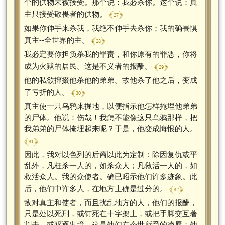
个的供物未被接受。那个说：我必杀你。这个说：真
﴾ 27 ﴿
主只接受敬畏者的供物。
如果你伸手来杀我，我绝不伸手去杀你；我的确畏惧
﴾ 28 ﴿
真主--全世界的主。
我必定要你担负杀我的罪责，和你原有的罪恶，你将
﴾ 29 ﴿
成为火狱的居民。这是不义者的报酬。
他的私欲撺掇他杀他的弟弟。故他杀了他之后，变成
﴾ 30 ﴿
了亏折的人。
真主使一只乌鸦来掘地，以便指示他怎样掩埋他弟弟
的尸体。他说：伤哉！我怎不能像这只乌鸦那样，把
我弟弟的尸体掩埋起来呢？于是，他变成悔恨的人。
﴾ 31 ﴿
因此，我对以色列的后裔以此为定制：除因复仇或平
乱外，凡枉杀一人的，如杀众人；凡救活一人的，如
救活众人。我的众使者。确已昭示他们许多迹象。此
﴾ 32 ﴿
后，他们中许多人，在地方上确是过分的。
敌对真主和使者，而且扰乱地方的人，他们的报酬，
只是处以死刑，或钉死在十字架上，或把手脚交互著
割去，或驱逐出境。这是他们在今世所受的凌辱；他