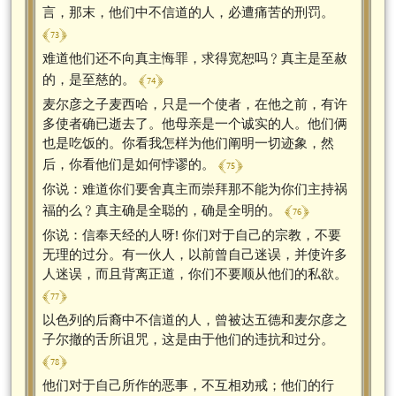
言，那末，他们中不信道的人，必遭痛苦的刑罚。
﴾ 73 ﴿
难道他们还不向真主悔罪，求得宽恕吗﹖真主是至赦
﴾ 74 ﴿
的，是至慈的。
麦尔彦之子麦西哈，只是一个使者，在他之前，有许
多使者确已逝去了。他母亲是一个诚实的人。他们俩
也是吃饭的。你看我怎样为他们阐明一切迹象，然
﴾ 75 ﴿
后，你看他们是如何悖谬的。
你说：难道你们要舍真主而崇拜那不能为你们主持祸
﴾ 76 ﴿
福的么﹖真主确是全聪的，确是全明的。
你说：信奉天经的人呀! 你们对于自己的宗教，不要
无理的过分。有一伙人，以前曾自己迷误，并使许多
人迷误，而且背离正道，你们不要顺从他们的私欲。
﴾ 77 ﴿
以色列的后裔中不信道的人，曾被达五德和麦尔彦之
子尔撤的舌所诅咒，这是由于他们的违抗和过分。
﴾ 78 ﴿
他们对于自己所作的恶事，不互相劝戒；他们的行