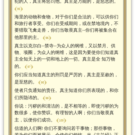
犯的人，真主将惩罚他。真主是万能的，是惩恶的。
﴾ 95 ﴿
海里的动物和食物，对于你们是合法的，可以供你们
和旅行者享受。你们在受戒期间，或在禁地境内，不
要猎取飞禽走兽，你们当敬畏真主--你们将被集合在
﴾ 96 ﴿
他那里的主。
真主以克尔白--禁寺--为众人的纲维，又以禁月、供
物、项圈，为众人的纲维，这是因为要使你们知道真
主全知天上的一切和地上的一切。真主是全 知万物
﴾ 97 ﴿
的。
你们应当知道真主的刑罚是严厉的，真主是至赦的，
﴾ 98 ﴿
是至慈的。
使者只负通知的责任。真主知道你们所表现的，和你
﴾ 99 ﴿
们所隐讳的。
你说：污秽的和清洁的，是不相等的，即使污秽的为
数很多，使你赞叹。有理智的人啊；你们当敬畏真
﴾ 100 ﴿
主，以便你们成功。
信道的人们啊! 你们不要询问若干事物；那些事物，
若为你们而被显示，会使你们烦恼。当《古兰经》正