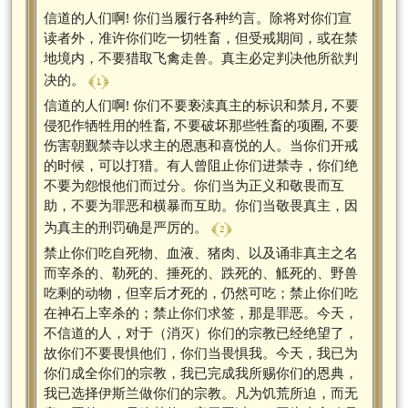
信道的人们啊! 你们当履行各种约言。除将对你们宣
读者外，准许你们吃一切牲畜，但受戒期间，或在禁
地境内，不要猎取飞禽走兽。真主必定判决他所欲判
﴾ 1 ﴿
决的。
信道的人们啊! 你们不要亵渎真主的标识和禁月, 不要
侵犯作牺牲用的牲畜, 不要破坏那些牲畜的项圈, 不要
伤害朝觐禁寺以求主的恩惠和喜悦的人。当你们开戒
的时候，可以打猎。有人曾阻止你们进禁寺，你们绝
不要为怨恨他们而过分。你们当为正义和敬畏而互
助，不要为罪恶和横暴而互助。你们当敬畏真主，因
﴾ 2 ﴿
为真主的刑罚确是严厉的。
禁止你们吃自死物、血液、猪肉、以及诵非真主之名
而宰杀的、勒死的、捶死的、跌死的、觝死的、野兽
吃剩的动物，但宰后才死的，仍然可吃；禁止你们吃
在神石上宰杀的；禁止你们求签，那是罪恶。今天，
不信道的人，对于（消灭）你们的宗教已经绝望了，
故你们不要畏惧他们，你们当畏惧我。今天，我已为
你们成全你们的宗教，我已完成我所赐你们的恩典，
我已选择伊斯兰做你们的宗教。凡为饥荒所迫，而无