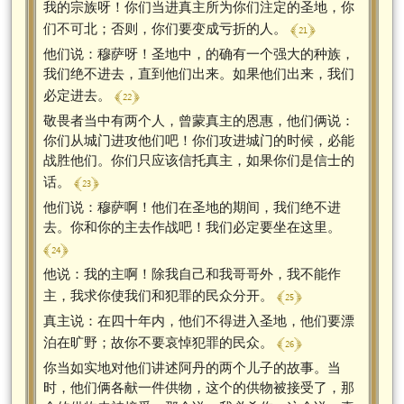
我的宗族呀！你们当进真主所为你们注定的圣地，你
﴾ 21 ﴿
们不可北；否则，你们要变成亏折的人。
他们说：穆萨呀！圣地中，的确有一个强大的种族，
我们绝不进去，直到他们出来。如果他们出来，我们
﴾ 22 ﴿
必定进去。
敬畏者当中有两个人，曾蒙真主的恩惠，他们俩说：
你们从城门进攻他们吧！你们攻进城门的时候，必能
战胜他们。你们只应该信托真主，如果你们是信士的
﴾ 23 ﴿
话。
他们说：穆萨啊！他们在圣地的期间，我们绝不进
去。你和你的主去作战吧！我们必定要坐在这里。
﴾ 24 ﴿
他说：我的主啊！除我自己和我哥哥外，我不能作
﴾ 25 ﴿
主，我求你使我们和犯罪的民众分开。
真主说：在四十年内，他们不得进入圣地，他们要漂
﴾ 26 ﴿
泊在旷野；故你不要哀悼犯罪的民众。
你当如实地对他们讲述阿丹的两个儿子的故事。当
时，他们俩各献一件供物，这个的供物被接受了，那