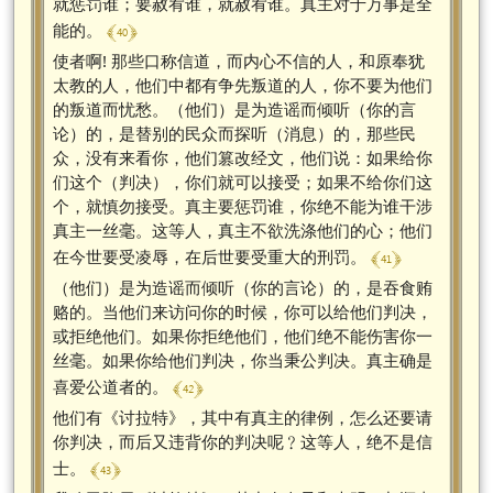
就惩罚谁；要赦宥谁，就赦宥谁。真主对于万事是全
﴾ 40 ﴿
能的。
使者啊! 那些口称信道，而内心不信的人，和原奉犹
太教的人，他们中都有争先叛道的人，你不要为他们
的叛道而忧愁。（他们）是为造谣而倾听（你的言
论）的，是替别的民众而探听（消息）的，那些民
众，没有来看你，他们篡改经文，他们说：如果给你
们这个（判决），你们就可以接受；如果不给你们这
个，就慎勿接受。真主要惩罚谁，你绝不能为谁干涉
真主一丝毫。这等人，真主不欲洗涤他们的心；他们
﴾ 41 ﴿
在今世要受凌辱，在后世要受重大的刑罚。
（他们）是为造谣而倾听（你的言论）的，是吞食贿
赂的。当他们来访问你的时候，你可以给他们判决，
或拒绝他们。如果你拒绝他们，他们绝不能伤害你一
丝毫。如果你给他们判决，你当秉公判决。真主确是
﴾ 42 ﴿
喜爱公道者的。
他们有《讨拉特》，其中有真主的律例，怎么还要请
你判决，而后又违背你的判决呢﹖这等人，绝不是信
﴾ 43 ﴿
士。