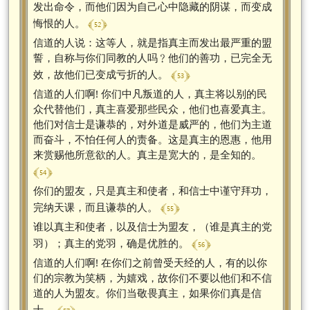
发出命令，而他们因为自己心中隐藏的阴谋，而变成
﴾ 52 ﴿
悔恨的人。
信道的人说：这等人，就是指真主而发出最严重的盟
誓，自称与你们同教的人吗﹖他们的善功，已完全无
﴾ 53 ﴿
效，故他们已变成亏折的人。
信道的人们啊! 你们中凡叛道的人，真主将以别的民
众代替他们，真主喜爱那些民众，他们也喜爱真主。
他们对信士是谦恭的，对外道是威严的，他们为主道
而奋斗，不怕任何人的责备。这是真主的恩惠，他用
来赏赐他所意欲的人。真主是宽大的，是全知的。
﴾ 54 ﴿
你们的盟友，只是真主和使者，和信士中谨守拜功，
﴾ 55 ﴿
完纳天课，而且谦恭的人。
谁以真主和使者，以及信士为盟友，（谁是真主的党
﴾ 56 ﴿
羽）；真主的党羽，确是优胜的。
信道的人们啊! 在你们之前曾受天经的人，有的以你
们的宗教为笑柄，为嬉戏，故你们不要以他们和不信
道的人为盟友。你们当敬畏真主，如果你们真是信
士。