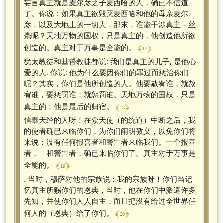
妄言真主就是麦尔彦之子麦西哈的人，确已不信道
了。你说：如果真主欲毁灭麦西哈和他的母亲麦尔
彦，以及大地上的一切人，那末，谁能干涉真主－丝
毫呢？天地万物的国权，只是真主的，他创造他所欲
﴾ 17 ﴿
创造的。真主对于万事是全能的。
犹太教徒和基督教徒都说: 我们是真主的儿子, 是他心
爱的人. 你说: 他为什么要因你们的罪过而惩治你们
呢？其实，你们是他所创造的人。他要赦宥谁，就赦
宥谁，要惩罚谁；就惩罚谁。天地万物的国权，只是
﴾ 18 ﴿
真主的；他是最后的归宿。
信奉天经的人呀！在众天使（的统道）中断之后，我
的使者确已来临你们，为你们阐明教义，以免你们将
来说：没有任何报喜者和警告者来临我们。一个报喜
者， 和警告者，确已来临你们了。真主对于万事是
﴾ 19 ﴿
全能的。
. 当时，穆萨对他的宗族说：我的宗族呀！你们当记
忆真主所赐你们的恩典，当时，他在你们中派遣许多
先知，并使你们人人自主，而且把没有给过全世界任
﴾ 20 ﴿
何人的（恩典）给了你们。