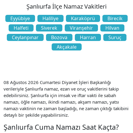
Şanlıurfa İlçe Namaz Vakitleri
Eyyübiye
Haliliye
Karaköprü
Birecik
Halfeti
Siverek
Viranşehir
Hilvan
Ceylanpınar
Bozova
Harran
Suruç
Akçakale
08 Ağustos 2026 Cumartesi Diyanet İşleri Başkanlığı
verileriyle Şanlıurfa namaz, ezan ve oruç vakitlerini takip
edebilirsiniz. Şanlıurfa için imsak ve iftar vakti ile sabah
namazı, öğle namazı, ikindi namazı, akşam namazı, yatsı
namazı vaktinin ne zaman başladığı, ne zaman çıktığı takibini
detaylı bir şekilde yapabilirsiniz.
Şanlıurfa Cuma Namazı Saat Kaçta?