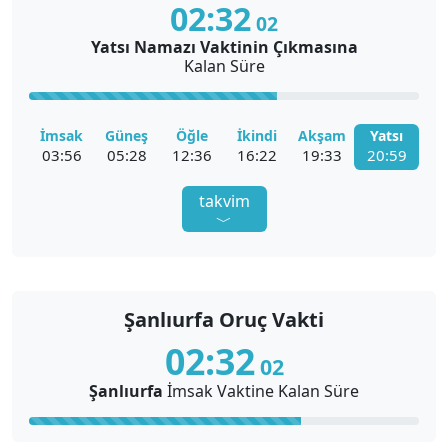
02:
32
02
Şanlıurfa
Yatsı Namazı Vaktinin Çıkmasına
Kalan Süre
Şanlıurfa Ezan Vakti
İmsak
Güneş
Öğle
İkindi
Akşam
Yatsı
03:56
05:28
12:36
16:22
19:33
20:59
takvim
﹀
Şanlıurfa Namaz Vakitleri Diyanet
Şanlıurfa Oruç Vakti
Şanlıurfa İmsak Vakti
Şanlıurfa İftar Vakti
02:
32
02
Şanlıurfa
İmsak
Vaktine Kalan Süre