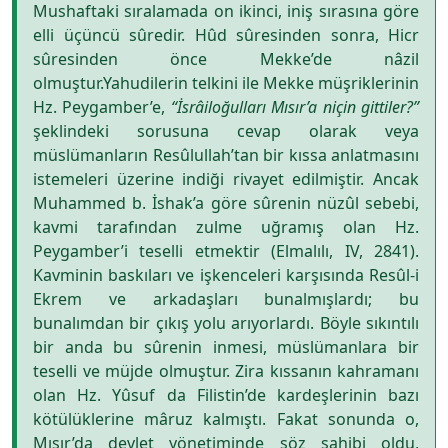
Mushaftaki sıralamada on ikinci, iniş sırasına göre
elli üçüncü sûredir. Hûd sûresinden sonra, Hicr
sûresinden önce Mekke’de nâzil
olmuştur.Yahudilerin telkini ile Mekke müşriklerinin
Hz. Peygamber’e,
“İsrâiloğulları Mısır’a niçin gittiler?”
şeklindeki sorusuna cevap olarak veya
müslümanların Resûlullah’tan bir kıssa anlatmasını
istemeleri üzerine indiği rivayet edilmiştir. Ancak
Muhammed b. İshak’a göre sûrenin nüzûl sebebi,
kavmi tarafından zulme uğramış olan Hz.
Peygamber’i teselli etmektir (Elmalılı, IV, 2841).
Kavminin baskıları ve işkenceleri karşısında Resûl-i
Ekrem ve arkadaşları bunalmışlardı; bu
bunalımdan bir çıkış yolu arıyorlardı. Böyle sıkıntılı
bir anda bu sûrenin inmesi, müslümanlara bir
teselli ve müjde olmuştur. Zira kıssanın kahramanı
olan Hz. Yûsuf da Filistin’de kardeşlerinin bazı
kötülüklerine mâruz kalmıştı. Fakat sonunda o,
Mısır’da devlet yönetiminde söz sahibi oldu,