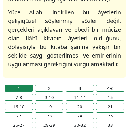
Yüce Allah, indirilen bu âyetlerin
gelişigüzel söylenmiş sözler değil,
gerçekleri açıklayan ve ebedî bir mûcize
olan ilâhî kitabın âyetleri olduğunu,
dolayısıyla bu kitaba şanına yakışır bir
şekilde saygı gösterilmesi ve emirlerinin
uygulanması gerektiğini vurgulamaktadır.
1
2
3
4-6
7-8
9-10
11-14
15
16-18
19
20
21
22
23
24
25
26-27
28-29
30-32
33