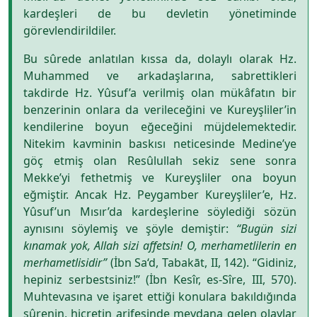
kardeşleri de bu devletin yönetiminde
görevlendirildiler.
Bu sûrede anlatılan kıssa da, dolaylı olarak Hz.
Muhammed ve arkadaşlarına, sabrettikleri
takdirde Hz. Yûsuf’a verilmiş olan mükâfatın bir
benzerinin onlara da verileceğini ve Kureyşliler’in
kendilerine boyun eğeceğini müjdelemektedir.
Nitekim kavminin baskısı neticesinde Medine’ye
göç etmiş olan Resûlullah sekiz sene sonra
Mekke’yi fethetmiş ve Kureyşliler ona boyun
eğmiştir. Ancak Hz. Peygamber Kureyşliler’e, Hz.
Yûsuf’un Mısır’da kardeşlerine söylediği sözün
aynısını söylemiş ve şöyle demiştir:
“Bugün sizi
kınamak yok, Allah sizi affetsin! O, merhametlilerin en
merhametlisidir”
(İbn Sa‘d, Tabakāt, II, 142). “Gidiniz,
hepiniz serbestsiniz!” (İbn Kesîr, es-Sîre, III, 570).
Muhtevasına ve işaret ettiği konulara bakıldığında
sûrenin, hicretin arifesinde meydana gelen olaylar