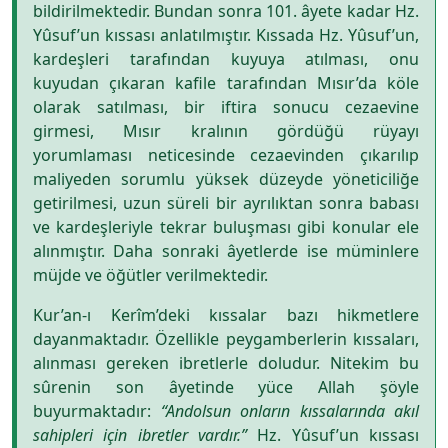
bildirilmektedir. Bundan sonra 101. âyete kadar Hz.
Yûsuf’un kıssası anlatılmıştır. Kıssada Hz. Yûsuf’un,
kardeşleri tarafından kuyuya atılması, onu
kuyudan çıkaran kafile tarafından Mısır’da köle
olarak satılması, bir iftira sonucu cezaevine
girmesi, Mısır kralının gördüğü rüyayı
yorumlaması neticesinde cezaevinden çıkarılıp
maliyeden sorumlu yüksek düzeyde yöneticiliğe
getirilmesi, uzun süreli bir ayrılıktan sonra babası
ve kardeşleriyle tekrar buluşması gibi konular ele
alınmıştır. Daha sonraki âyetlerde ise müminlere
müjde ve öğütler verilmektedir.
Kur’an-ı Kerîm’deki kıssalar bazı hikmetlere
dayanmaktadır. Özellikle peygamberlerin kıssaları,
alınması gereken ibretlerle doludur. Nitekim bu
sûrenin son âyetinde yüce Allah şöyle
buyurmaktadır:
“Andolsun onların kıssalarında akıl
sahipleri için ibretler vardır.”
Hz. Yûsuf’un kıssası