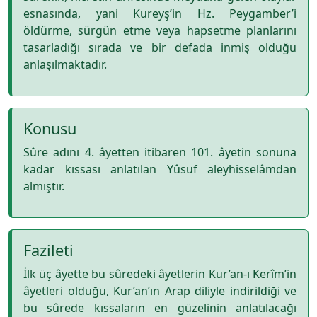
esnasında, yani Kureyş’in Hz. Peygamber’i
öldürme, sürgün etme veya hapsetme planlarını
tasarladığı sırada ve bir defada inmiş olduğu
anlaşılmaktadır.
Konusu
Sûre adını 4. âyetten itibaren 101. âyetin sonuna
kadar kıssası anlatılan Yûsuf aleyhisselâmdan
almıştır.
Fazileti
İlk üç âyette bu sûredeki âyetlerin Kur’an-ı Kerîm’in
âyetleri olduğu, Kur’an’ın Arap diliyle indirildiği ve
bu sûrede kıssaların en güzelinin anlatılacağı