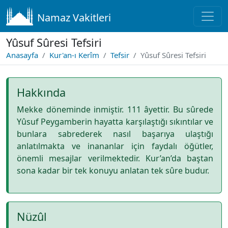
Namaz Vakitleri
Yûsuf Sûresi Tefsiri
Anasayfa
Kur'an-ı Kerîm
Tefsir
Yûsuf Sûresi Tefsiri
Hakkında
Mekke döneminde inmiştir. 111 âyettir. Bu sûrede
Yûsuf Peygamberin hayatta karşılaştığı sıkıntılar ve
bunlara sabrederek nasıl başarıya ulaştığı
anlatılmakta ve inananlar için faydalı öğütler,
önemli mesajlar verilmektedir. Kur’an’da baştan
sona kadar bir tek konuyu anlatan tek sûre budur.
Nüzûl