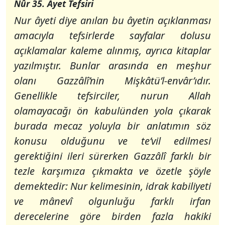
Nûr 35. Ayet Tefsiri
Nur
âyeti diye anılan bu âyetin açıklanması
amacıyla tefsirlerde say­falar dolusu
açıklamalar kaleme alınmış, ayrıca kitaplar
yazılmıştır. Bunlar arasında en meşhur
olanı Gazzâlî’nin Mişkâtü’l-envâr’ıdır.
Genellikle tefsirciler, nurun Allah
olamayacağı ön kabulünden yola çıkarak
burada mecaz yoluyla bir anlatımın söz
konusu olduğunu ve te’vil edilmesi
gerektiğini ileri sürerken Gazzâlî farklı bir
tezle karşımıza çıkmakta ve özetle şöyle
demektedir:
Nur
kelimesinin, idrak kabiliyeti
ve mânevî olgunluğu farklı irfan
derecelerine göre birden fazla hakiki