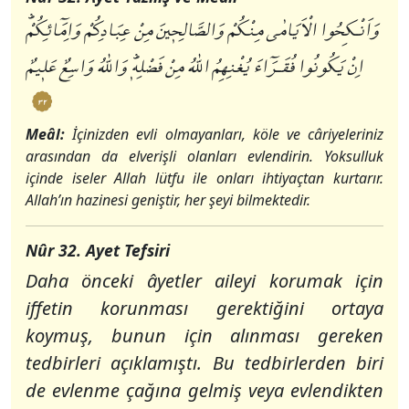
وَاَنْكِحُوا الْاَيَامٰى مِنْكُمْ وَالصَّالِحٖينَ مِنْ عِبَادِكُمْ وَاِمَٓائِكُمْؕ
اِنْ يَكُونُوا فُقَـرَٓاءَ يُغْنِهِمُ اللّٰهُ مِنْ فَضْلِهٖؕ وَاللّٰهُ وَاسِعٌ عَلٖيمٌ
٣٢
Meâl:
İçinizden evli olmayanları, köle ve câriyeleriniz
arasından da elverişli olanları evlendirin. Yoksulluk
içinde iseler Allah lütfu ile onları ihtiyaçtan kurtarır.
Allah’ın hazinesi geniştir, her şeyi bilmektedir.
Nûr 32. Ayet Tefsiri
Daha önceki âyetler aileyi korumak için
iffetin korunması gerektiğini ortaya
koymuş, bunun için alınması gereken
tedbirleri açıklamıştı. Bu tedbirlerden biri
de evlenme çağına gelmiş veya evlendikten