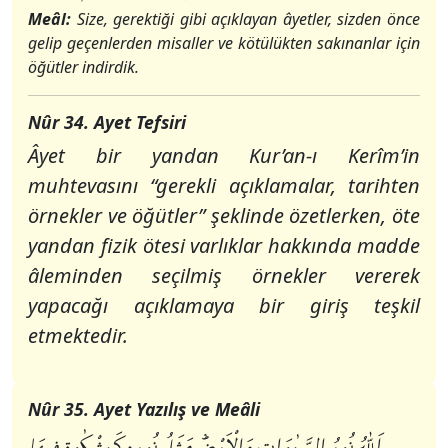
Meâl:
Size, gerektiği gibi açıklayan âyetler, sizden önce
gelip geçenlerden misaller ve kötülükten sakınanlar için
öğütler indirdik.
Nûr 34. Ayet Tefsiri
Âyet bir yandan Kur’an-ı Kerîm’in
muhtevasını “gerekli açıklamalar, tarihten
örnekler ve öğütler” şeklinde özetlerken, öte
yandan fizik ötesi varlıklar hakkında madde
âleminden seçilmiş örnekler vererek
yapacağı açıklamaya bir giriş teşkil
etmektedir.
Nûr 35. Ayet Yazılış ve Meâli
اَللّٰهُ نُورُ السَّمٰوَاتِ وَالْاَرْضِؕ مَثَلُ نُورِهٖ كَمِشْكٰوةٍ فٖيهَا