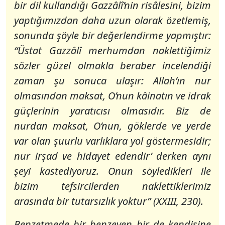
bir dil kullandığı Gazzâlî’nin risâlesini, bizim
yaptığımızdan daha uzun olarak özetlemiş,
sonunda şöyle bir değerlendirme yapmıştır:
“Üstat Gazzâlî merhumdan naklettiğimiz
sözler güzel olmakla beraber incelendiği
zaman şu sonuca ulaşır: Allah’ın nur
olmasından maksat, O’nun kâinatın ve idrak
güçlerinin yaratıcısı olmasıdır. Biz de
nurdan maksat, O’nun, göklerde ve yerde
var olan şuurlu varlıklara yol göstermesidir;
nur irşad ve hidayet edendir’ derken aynı
şeyi kastediyoruz. Onun söyledikleri ile
bizim tefsircilerden naklettiklerimiz
arasında bir tutarsızlık yoktur” (XXIII, 230).
Benzetmede bir benzeyen bir de kendisine