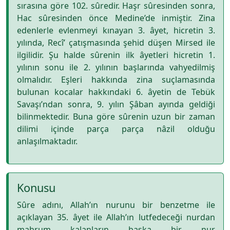
sırasına göre 102. sûredir. Haşr sûresinden sonra,
Hac sûresinden önce Medine’de inmiştir. Zina
edenlerle evlenmeyi kınayan 3. âyet, hicretin 3.
yılında, Recî’ çatışmasında şehid düşen Mirsed ile
ilgilidir. Şu halde sûrenin ilk âyetleri hicretin 1.
yılının sonu ile 2. yılının başlarında vahyedilmiş
olmalıdır. Eşleri hakkında zina suçlamasında
bulunan kocalar hakkındaki 6. âyetin de Tebük
Savaşı’ndan sonra, 9. yılın Şâban ayında geldiği
bilinmektedir. Buna göre sûrenin uzun bir zaman
dilimi içinde parça parça nâzil olduğu
anlaşılmaktadır.
Konusu
Sûre adını, Allah’ın nurunu bir benzetme ile
açıklayan 35. âyet ile Allah’ın lutfedeceği nurdan
mahrum kalanların başka bir nur