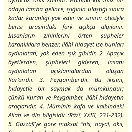
ayıracak zıtlık kalmaz. Halbuki karanlık bir
odaya lamba gelince, ışığının ulaştığı sınıra
kadar karanlığı yok eder ve sınırın ötesiyle
berisi arasındaki fark açıkça algılanır.
İnsanların zihinlerini örten şüpheler
karanlıklara benzer, ilâhî hidayet ise bunları
aydınlatan, yok eden ışık gibidir. 2. Apaçık
âyetlerden, şüpheleri gideren, insanı
aydınlatan açıklamalardan oluşan
Kur’an’dır. 3. Peygamber’dir. Bu ikisini,
hidayetle bir saymak da mümkündür;
çünkü Kur’an ve Peygamber, ilâhî hidayetin
araçlarıdır. 4. Müminin kafa ve kalbindeki
Allah ve din bilgisidir (Râzî, XXIII, 231-232).
5. Gazzâlî’ye göre maksat
“his, hayal, akıl,