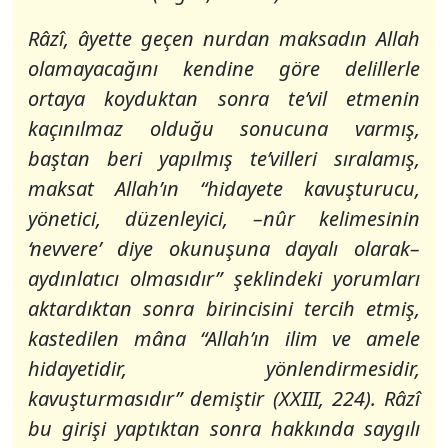
Râzî, âyette geçen nurdan maksadın Allah
olamayacağını kendine göre delillerle
ortaya koyduktan sonra te’vil etmenin
kaçınılmaz olduğu sonucuna varmış,
baştan beri yapılmış te’villeri sıralamış,
maksat Allah’ın “
hidayete kavuşturucu,
yönetici, düzenleyici, –nûr kelimesinin
‘nevvere’ diye okunuşuna dayalı olarak–
aydınlatıcı olmasıdır
” şeklindeki yorumları
aktardıktan sonra birincisini tercih etmiş,
kastedilen mâna “Allah’ın ilim ve amele
hidayetidir, yönlendirmesidir,
kavuşturmasıdır” demiştir (XXIII, 224). Râzî
bu girişi yaptıktan sonra hakkında saygılı