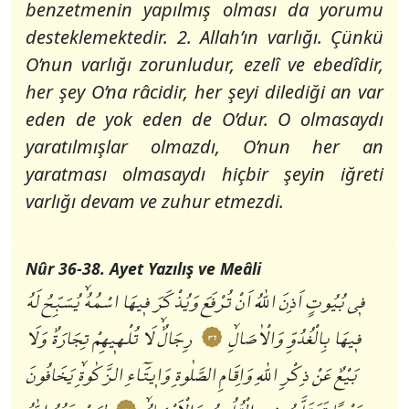
benzetmenin yapılmış olması da yorumu
desteklemektedir. 2. Allah’ın varlığı. Çünkü
O’nun varlığı zorunludur, ezelî ve ebedîdir,
her şey O’na râcidir, her şeyi dilediği an var
eden de yok eden de O’dur. O olmasaydı
yaratılmışlar olmazdı, O’nun her an
yaratması olmasaydı hiçbir şeyin iğreti
varlığı devam ve zuhur etmezdi.
Nûr 36-38. Ayet Yazılış ve Meâli
فٖي بُيُوتٍ اَذِنَ اللّٰهُ اَنْ تُرْفَعَ وَيُذْكَرَ فٖيهَا اسْمُهُۙ يُسَبِّحُ لَهُ
فٖيهَا بِالْغُدُوِّ وَالْاٰصَالِۙ
رِجَالٌۙ لَا تُلْهٖيهِمْ تِجَارَةٌ وَلَا
٣٦
بَيْعٌ عَنْ ذِكْرِ اللّٰهِ وَاِقَامِ الصَّلٰوةِ وَاٖيتَٓاءِ الزَّكٰوةِۙ يَخَافُونَ