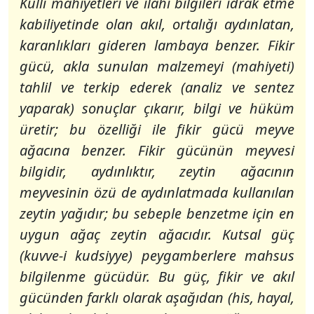
Küllî mahiyetleri ve ilâhî bilgileri idrak etme
kabiliyetinde olan akıl, ortalığı aydınlatan,
karanlıkları gideren lambaya benzer. Fikir
gücü, akla sunulan malzemeyi (mahiyeti)
tahlil ve terkip ederek (analiz ve sentez
yaparak) sonuçlar çıkarır, bilgi ve hüküm
üretir; bu özelliği ile fikir gücü meyve
ağacına benzer. Fikir gücünün meyvesi
bilgidir, aydınlıktır, zeytin ağacının
meyvesinin özü de aydınlatmada kullanılan
zeytin yağıdır; bu sebeple benzetme için en
uygun ağaç zeytin ağacıdır. Kutsal güç
(kuvve-i kudsiyye) peygamberlere mahsus
bilgilenme gücüdür. Bu güç, fikir ve akıl
gücünden farklı olarak aşağıdan (his, hayal,