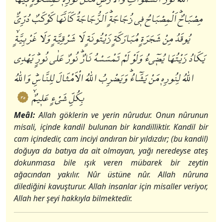
مِصْبَاحٌؕ اَلْمِصْبَاحُ فٖي زُجَاجَةٍؕ اَلزُّجَاجَةُ كَاَنَّهَا كَوْكَبٌ دُرِّيٌّ
يُوقَدُ مِنْ شَجَرَةٍ مُبَارَكَةٍ زَيْتُونَةٍ لَا شَرْقِيَّةٍ وَلَا غَرْبِيَّةٍۙ
يَكَادُ زَيْتُهَا يُضٖٓيءُ وَلَوْ لَمْ تَمْسَسْهُ نَارٌؕ نُورٌ عَلٰى نُورٍؕ يَهْدِي
اللّٰهُ لِنُورِهٖ مَنْ يَشَٓاءُؕ وَيَضْرِبُ اللّٰهُ الْاَمْثَالَ لِلنَّاسِؕ وَاللّٰهُ
بِكُلِّ شَيْءٍ عَلٖيمٌۙ
٣٥
Meâl:
Allah göklerin ve yerin nûrudur. Onun nûrunun
misali, içinde kandil bulunan bir kandilliktir. Kandil bir
cam içindedir, cam inciyi andıran bir yıldızdır; (bu kandil)
doğuya da batıya da ait olmayan, yağı neredeyse ateş
dokunmasa bile ışık veren mübarek bir zeytin
ağacından yakılır. Nûr üstüne nûr. Allah nûruna
dilediğini kavuşturur. Allah insanlar için misaller veriyor,
Allah her şeyi hakkıyla bilmektedir.