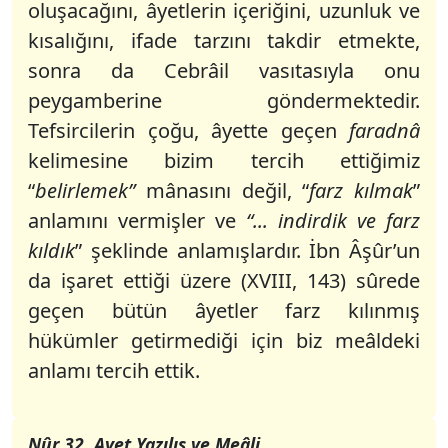
oluşacağını, âyetlerin içeriğini, uzunluk ve
kısalığını, ifade tarzını takdir etmekte,
sonra da Cebrâil vasıtasıyla onu
peygamberine göndermektedir.
Tefsircilerin çoğu, âyette geçen
faradnâ
kelimesine bizim tercih ettiğimiz
“
belirlemek”
mânasını değil, “
farz kılmak
”
anlamını vermişler ve
“... indirdik ve farz
kıldık
” şeklinde anlamışlardır. İbn Âşûr’un
da işaret ettiği üzere (XVIII, 143) sûrede
geçen bütün âyetler farz kılınmış
hükümler getirmediği için biz meâldeki
anlamı tercih ettik.
Nûr 32. Ayet Yazılış ve Meâli