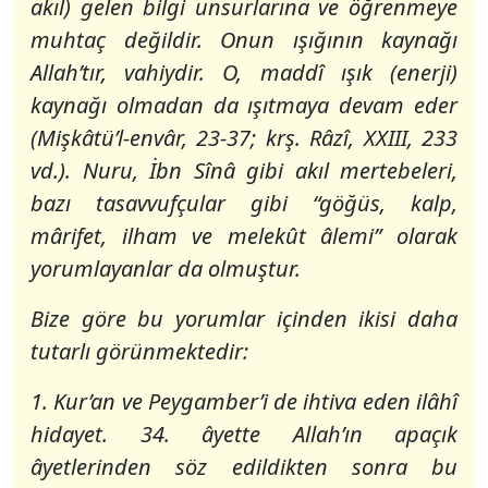
akıl) gelen bilgi unsurlarına ve öğrenmeye
muhtaç değildir. Onun ışığının kaynağı
Allah’tır, vahiydir. O, maddî ışık (enerji)
kaynağı olmadan da ışıtmaya devam eder
(Mişkâtü’l-envâr, 23-37; krş. Râzî, XXIII, 233
vd.). Nuru, İbn Sînâ gibi akıl mertebeleri,
bazı tasavvufçular gibi “göğüs, kalp,
mârifet, ilham ve melekût âlemi” olarak
yorumlayanlar da olmuştur.
Bize göre bu yorumlar içinden ikisi daha
tutarlı görünmektedir:
1. Kur’an ve Peygamber’i de ihtiva eden ilâhî
hidayet. 34. âyette Allah’ın apaçık
âyetlerinden söz edildikten sonra bu