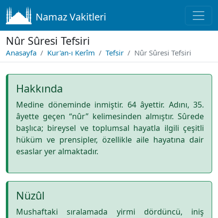
Namaz Vakitleri
Nûr Sûresi Tefsiri
Anasayfa
Kur'an-ı Kerîm
Tefsir
Nûr Sûresi Tefsiri
Hakkında
Medine döneminde inmiştir. 64 âyettir. Adını, 35.
âyette geçen “nûr” kelimesinden almıştır. Sûrede
başlıca; bireysel ve toplumsal hayatla ilgili çeşitli
hüküm ve prensipler, özellikle aile hayatına dair
esaslar yer almaktadır.
Nüzûl
Mushaftaki sıralamada yirmi dördüncü, iniş