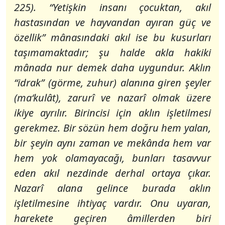
225). “
Yetişkin insanı çocuktan, akıl
hastasından ve hayvandan ayıran güç ve
özellik”
mânasındaki akıl ise bu kusurları
taşımamaktadır; şu halde akla hakiki
mânada nur demek daha uygundur. Aklın
“idrak
” (görme, zuhur) alanına giren şeyler
(ma‘kulât), zarurî ve nazarî olmak üzere
ikiye ayrılır. Birincisi için aklın işletilmesi
gerekmez. Bir sözün hem doğru hem yalan,
bir şeyin aynı zaman ve mekânda hem var
hem yok olamayacağı, bunları tasavvur
eden akıl nezdinde derhal ortaya çıkar.
Nazarî alana gelince burada aklın
işletilmesine ihtiyaç vardır. Onu uyaran,
harekete geçiren âmillerden biri