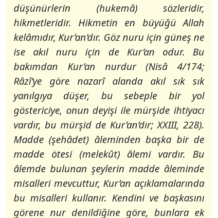
düşünürlerin (hukemâ) sözleridir,
hikmetleridir. Hikmetin en büyüğü Allah
kelâmıdır, Kur’an’dır. Göz nuru için güneş ne
ise akıl nuru için de Kur’an odur. Bu
bakımdan Kur’an nurdur (Nisâ 4/174;
Râzî’ye göre nazarî alanda akıl sık sık
yanılgıya düşer, bu sebeple bir yol
göstericiye, onun deyişi ile mürşide ihtiyacı
vardır, bu mürşid de Kur’an’dır; XXIII, 228).
Madde (şehâdet) âleminden başka bir de
madde ötesi (melekût) âlemi vardır. Bu
âlemde bulunan şeylerin madde âleminde
misalleri mevcuttur, Kur’an açıklamalarında
bu misalleri kullanır. Kendini ve başkasını
görene nur denildiğine göre, bunlara ek