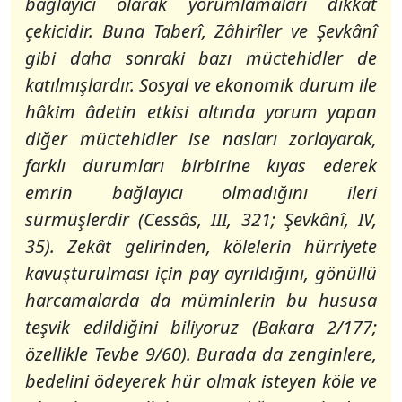
bağlayıcı olarak yorumlamaları dikkat
çekicidir. Buna Taberî, Zâhirîler ve Şevkânî
gibi daha sonraki bazı müctehidler de
katılmışlardır. Sosyal ve ekonomik durum ile
hâkim âdetin etkisi altında yorum yapan
diğer müctehidler ise nasları zorlayarak,
farklı durumları birbirine kıyas ederek
emrin bağlayıcı olmadığını ileri
sürmüşlerdir (Cessâs, III, 321; Şevkânî, IV,
35). Zekât gelirinden, kölelerin hürriyete
kavuşturulması için pay ayrıldığını, gönüllü
harcamalarda da müminlerin bu hususa
teşvik edildiğini biliyoruz (Bakara 2/177;
özellikle Tevbe 9/60). Burada da zenginlere,
bedelini ödeyerek hür olmak isteyen köle ve