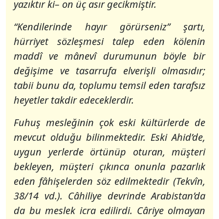
yazıktır ki– on üç asır gecikmiştir.
“
Kendilerinde hayır görürseniz
” şartı,
hürriyet sözleşmesi talep eden kölenin
maddî ve mânevî durumunun böyle bir
değişime ve tasarrufa elverişli olmasıdır;
tabii bunu da, toplumu temsil eden tarafsız
heyetler takdir edeceklerdir.
Fuhuş mesleğinin çok eski kültürlerde de
mevcut olduğu bilinmektedir. Eski Ahid’de,
uygun yerlerde örtünüp oturan, müşteri
bekleyen, müşteri çıkınca onunla pazarlık
eden fâhişelerden söz edilmektedir (Tekvîn,
38/14 vd.). Câhiliye devrinde Arabistan’da
da bu meslek icra edilirdi. Câriye olmayan