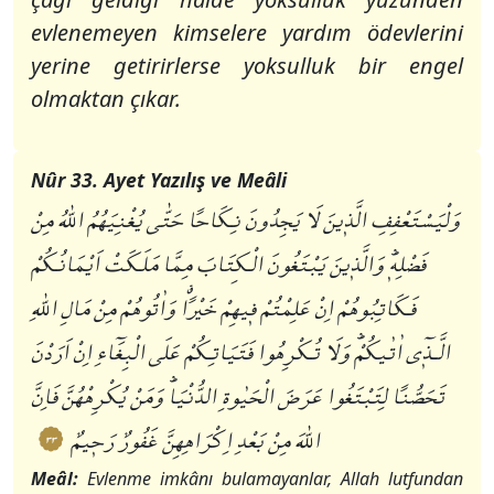
evlenemeyen kimselere yardım ödevlerini
yerine getirirlerse yoksulluk bir engel
olmaktan çıkar.
Nûr 33. Ayet Yazılış ve Meâli
وَلْيَسْتَعْفِفِ الَّذٖينَ لَا يَجِدُونَ نِكَاحاً حَتّٰى يُغْنِيَهُمُ اللّٰهُ مِنْ
فَضْلِهٖؕ وَالَّذٖينَ يَبْتَغُونَ الْكِتَابَ مِمَّا مَلَكَتْ اَيْمَانُكُمْ
فَكَاتِبُوهُمْ اِنْ عَلِمْتُمْ فٖيهِمْ خَيْراًࣗ وَاٰتُوهُمْ مِنْ مَالِ اللّٰهِ
الَّـذٖٓي اٰتٰيكُمْؕ وَلَا تُكْرِهُوا فَتَيَاتِكُمْ عَلَى الْبِغَٓاءِ اِنْ اَرَدْنَ
تَحَصُّناً لِتَبْتَغُوا عَرَضَ الْحَيٰوةِ الدُّنْيَاؕ وَمَنْ يُكْرِهْهُنَّ فَاِنَّ
اللّٰهَ مِنْ بَعْدِ اِكْرَاهِهِنَّ غَفُورٌ رَحٖيمٌ
٣٣
Meâl:
Evlenme imkânı bulamayanlar, Allah lutfundan