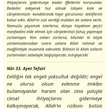
ihtiyaçlarını giderinceye kadar iffetlerini korusunlar.
Bedelini ödeyerek hür olmak isteyen köle ve
câriyelerinizin -kendilerinde hayır görürseniz- tekliflerini
kabul edin. Allah’ın size verdiği maldan da onlara verin.
Namuslu yaşamak isterlerse, dünya hayatının geçici
menfaatini elde etmek için câriyelerinizi fuhuş yapmaya
zorlamayın. Kim onları zorlarsa, bilsinler ki böyle
zorlanmalarından sonra onlara Allah rahmet ve
mağfiretiyle muamele edecektir. Bilinsin ki Allah onların
zorlamaları sebebiyle bağışlayıcıdır, esirgeyicidir.
Nûr 33. Ayet Tefsiri
Evliliğin tek engeli yoksulluk değildir; engel
ne olursa olsun evlenme imkânı
bulamayanlar haram olan zina yoluyla
cinsel ihtiyaçlarını gidermeye
kalkışmayacak, Allah’ın rızâsını bütün