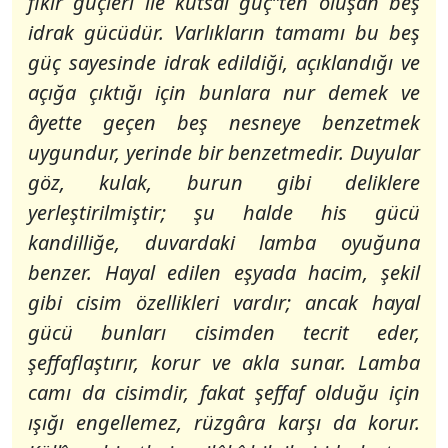
fikir güçleri ile kutsal güç”
ten oluşan beş
idrak gücüdür. Varlıkların tamamı bu beş
güç sayesinde idrak edildiği, açıklandığı ve
açığa çıktığı için bunlara nur demek ve
âyette geçen beş nesneye benzetmek
uygundur, yerinde bir benzetmedir. Duyular
göz, kulak, burun gibi deliklere
yerleştirilmiştir; şu halde his gücü
kandilliğe, duvardaki lamba oyuğuna
benzer. Hayal edilen eşyada hacim, şekil
gibi cisim özellikleri vardır; ancak hayal
gücü bunları cisimden tecrit eder,
şeffaflaştırır, korur ve akla sunar. Lamba
camı da cisimdir, fakat şeffaf olduğu için
ışığı engellemez, rüzgâra karşı da korur.