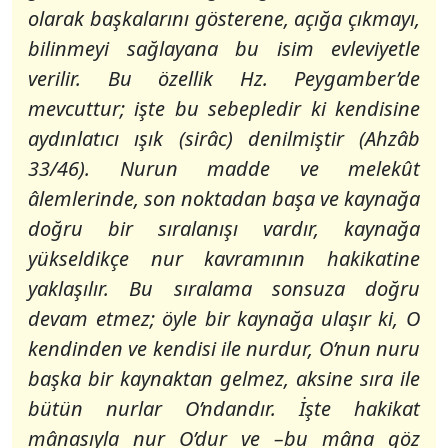
olarak başkalarını gösterene, açığa çıkmayı,
bilinmeyi sağlayana bu isim evleviyetle
verilir. Bu özellik Hz. Peygamber’de
mevcuttur; işte bu sebepledir ki kendisine
aydınlatıcı ışık (sirâc) denilmiştir (Ahzâb
33/46). Nurun madde ve melekût
âlemlerinde, son noktadan başa ve kaynağa
doğru bir sıralanışı vardır, kaynağa
yükseldikçe nur kavramının hakikatine
yaklaşılır. Bu sıralama sonsuza doğru
devam etmez; öyle bir kaynağa ulaşır ki, O
kendinden ve kendisi ile nurdur, O’nun nuru
başka bir kaynaktan gelmez, aksine sıra ile
bütün nurlar O’ndandır. İşte hakikat
mânasıyla nur O’dur ve –bu mâna göz