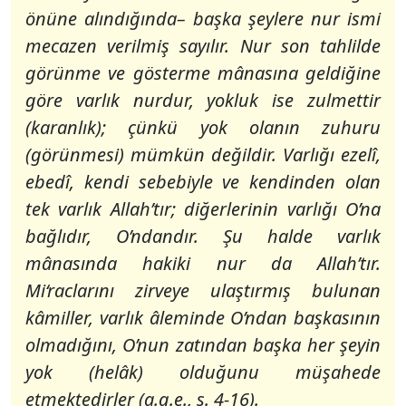
önüne alındığında– başka şeylere nur ismi
mecazen verilmiş sayılır.
Nur
son tahlilde
görünme ve gösterme mânasına geldiğine
göre varlık nurdur, yokluk ise zulmettir
(karanlık); çünkü yok olanın zuhuru
(görünmesi) mümkün değildir. Varlığı ezelî,
ebedî, kendi sebebiyle ve kendinden olan
tek varlık Allah’tır; diğerlerinin varlığı O’na
bağlıdır, O’ndandır. Şu halde varlık
mânasında hakiki nur da Allah’tır.
Mi‘raclarını zirveye ulaştırmış bulunan
kâmiller, varlık âleminde O’ndan başkasının
olmadığını, O’nun zatından başka her şeyin
yok (helâk) olduğunu müşahede
etmektedirler (a.g.e., s. 4-16).