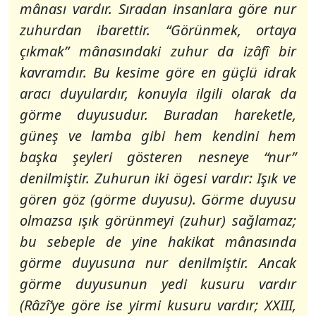
mânası vardır. Sıradan insanlara göre nur
zuhurdan ibarettir.
“Görünmek, ortaya
çıkmak”
mânasındaki zuhur da izâfî bir
kavramdır. Bu kesime göre en güçlü idrak
aracı duyulardır, konuyla ilgili olarak da
görme duyusudur. Buradan hareketle,
güneş ve lamba gibi hem kendini hem
başka şeyleri gösteren nesneye “
nur”
denilmiştir. Zuhurun iki ögesi vardır: Işık ve
gören göz (görme duyusu). Görme duyusu
olmazsa ışık görünmeyi (zuhur) sağlamaz;
bu sebeple de yine hakikat mânasında
görme duyusuna nur denilmiştir. Ancak
görme duyusunun yedi kusuru vardır
(Râzî’ye göre ise yirmi kusuru vardır; XXIII,