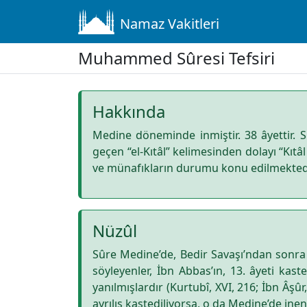
Namaz Vakitleri
Muhammed Sûresi Tefsiri
Hakkında
Medine döneminde inmiştir. 38 âyettir. S
geçen “el-Kıtâl” kelimesinden dolayı “Kıtâ
ve münafıkların durumu konu edilmektedi
Nüzûl
Sûre Medine’de, Bedir Savaşı’ndan sonra
söyleyenler, İbn Abbas’ın, 13. âyeti ka
yanılmışlardır (Kurtubî, XVI, 216; İbn Âşû
ayrılış kastediliyorsa, o da Medine’de inenl