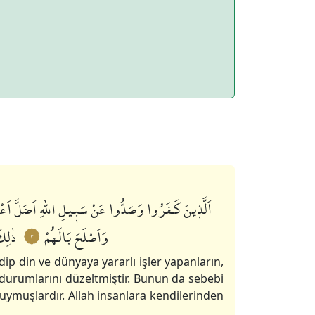
اَلَّذٖينَ كَـفَرُوا وَصَدُّوا عَنْ سَبٖيلِ اللّٰهِ اَضَلَّ اَعْ
وَاَصْلَحَ بَالَهُمْ
ذٰلِكَ
٢
ip din ve dünyaya yararlı işler yapanların,
 durumlarını düzeltmiştir. Bunun da sebebi
uymuşlardır. Allah insanlara kendilerinden