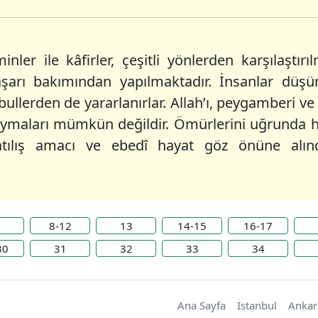
ler ile kâfirler, çeşitli yönlerden karşılaştır
şarı bakımından yapılmaktadır. İnsanlar düşü
bullerden de yararlanırlar. Allah’ı, peygamberi v
koymaları mümkün değildir. Ömürlerini uğrunda har
aratılış amacı ve ebedî hayat göz önüne alındı
8-12
13
14-15
16-17
30
31
32
33
34
Ana Sayfa
İstanbul
Ankar