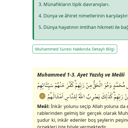
3. Münafıkların tipik davranışları.
4. Dünya ve âhiret nimetlerinin karşılaştır
5. Dünya hayatının imtihan hikmeti ile bağ
Muhammed Suresi Hakkında Detaylı Bilgi
1-3. Ayet Tefsiri
4. Ayet Tefsiri
5-6. Ayet Tefsiri
7. Ayet Tefsiri
8-12. Ayet Tefsiri
13. Ayet Tefsiri
14-15. Ayet Tefsiri
16-17. Ayet Tefsiri
18. Ayet Tefsiri
19. Ayet Tefsiri
20-21. Ayet Tefsiri
22-23. Ayet Tefsiri
24. Ayet Tefsiri
25-26. Ayet Tefsiri
27-28. Ayet Tefsiri
29-30. Ayet Tefsiri
31. Ayet Tefsiri
32. Ayet Tefsiri
33. Ayet Tefsiri
34. Ayet Tefsiri
35. Ayet Tefsiri
36-37. Ayet Tefsiri
38. Ayet Tefsiri
Muhammed 1-3. Ayet Yazılış ve Meâli
َّدٍ وَهُوَ الْحَقُّ مِنْ رَبِّهِمْۙ كَفَّرَ عَنْهُمْ سَيِّـَٔاتِهِمْ
ْ رَبِّهِمْؕ كَذٰلِكَ يَضْرِبُ اللّٰهُ لِلنَّاسِ اَمْثَالَهُمْ
٣
Meâl:
İnkâr yolunu seçip Allah yoluna da e
rablerinden gelmiş bir gerçek olarak Muha
şudur ki, inkâr edenler boş şeylerin peşi
örnekleri işte böyle vermektedir.