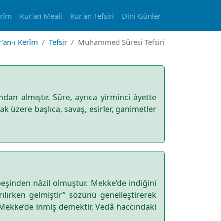
erîm
Kur'an Meali
Kur'an Tefsiri
Dini Günler
'an-ı Kerîm
Tefsir
Muhammed Sûresi Tefsiri
dan almıştır. Sûre, ayrıca yirminci âyette
k üzere başlıca, savaş, esirler, ganimetler
şinden nâzil olmuştur. Mekke’de indiğini
ılırken gelmiştir” sözünü genelleştirerek
yet Mekke’de inmiş demektir, Vedâ haccındaki