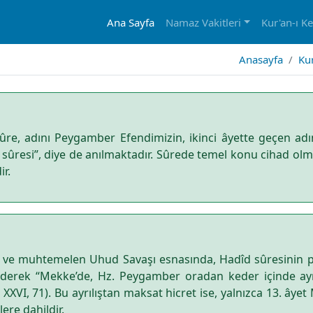
Ana Sayfa
Namaz Vakitleri
Kur'an-ı K
Anasayfa
Kur
ûre, adını Peygamber Efendimizin, ikinci âyette geçen adın
l sûresi”, diye de anılmaktadır. Sûrede temel konu cihad olma
r.
 ve muhtemelen Uhud Savaşı esnasında, Hadîd sûresinin pe
stederek “Mekke’de, Hz. Peygamber oradan keder içinde ayr
r, XXVI, 71). Bu ayrılıştan maksat hicret ise, yalnızca 13. â
ere dahildir.