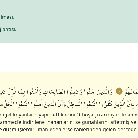
ılması.
lantısı.
مَالَهُمْ
وَالَّذٖينَ اٰمَنُوا وَعَمِلُوا الصَّالِحَاتِ وَاٰمَنُوا بِمَا نُزِّلَ عَلٰى مُحَم
١
 بِاَنَّ الَّذٖينَ كَفَرُوا اتَّبَعُوا الْبَاطِلَ وَاَنَّ الَّذٖينَ اٰمَنُوا اتَّبَعُوا الْحَقَّ مِن
ngel koyanların yapıp ettiklerini O boşa çıkarmıştır. İman ed
mmed’e indirilene inananların ise günahlarını affetmiş ve
ne düşmüşlerdir, iman edenlerse rablerinden gelen gerçeğe 