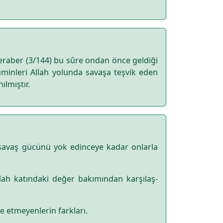
raber (3/144) bu sûre ondan önce geldiği
müminleri Allah yolunda savaşa teşvik eden
ılmıştır.
 savaş gücünü yok edinceye kadar onlarla
llah katındaki değer bakımından karşılaş­
 etmeyenlerin farkları.