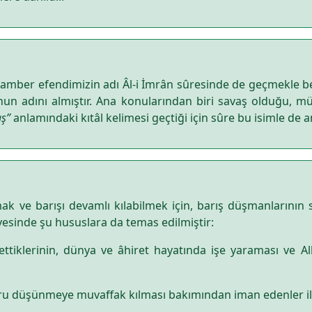
mber efendimizin adı Âl-i İmrân sûresinde de geçmekle be
 onun adını almıştır. Ana konularından biri savaş olduğu, 
aş”
anlamındaki kıtâl kelimesi geçtiği için sûre bu isimle de an
k ve barışı devamlı kılabilmek için, barış düşmanlarının
vesinde şu hususlara da temas edilmiştir:
ettiklerinin, dünya ve âhiret hayatında işe yaraması ve A
oğru düşünmeye muvaffak kılması bakımından iman edenler ile