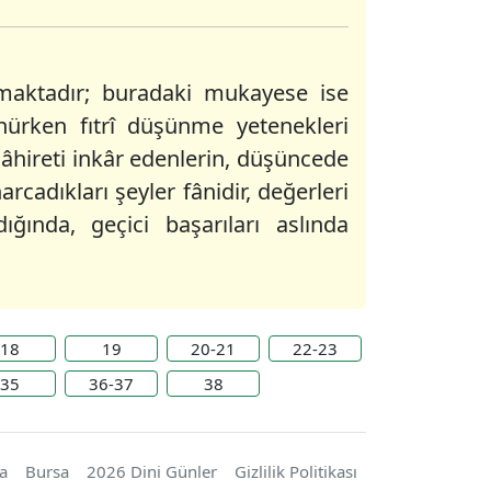
ılmaktadır; buradaki mukayese ise
nürken fıtrî düşünme yetenekleri
e âhireti inkâr edenlerin, düşüncede
cadıkları şeyler fânidir, değerleri
ğında, geçici başarıları aslında
18
19
20-21
22-23
35
36-37
38
a
Bursa
2026 Dini Günler
Gizlilik Politikası