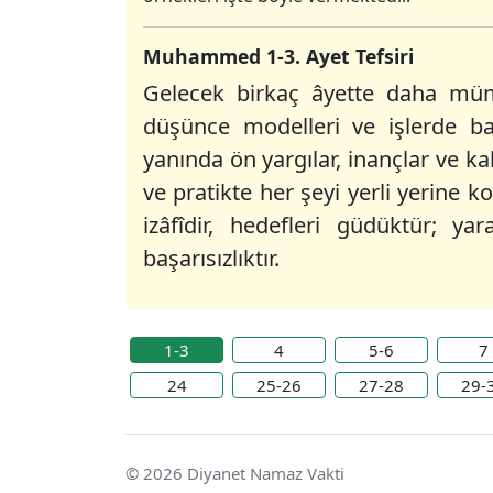
Muhammed 1-3. Ayet Tefsiri
Gelecek birkaç âyette daha mümin
düşünce modelleri ve işlerde ba
yanında ön yargılar, inançlar ve ka
ve pratikte her şeyi yerli yerine 
izâfîdir, hedefleri güdüktür; y
başarısızlıktır.
1-3
4
5-6
7
24
25-26
27-28
29-
© 2026 Diyanet Namaz Vakti