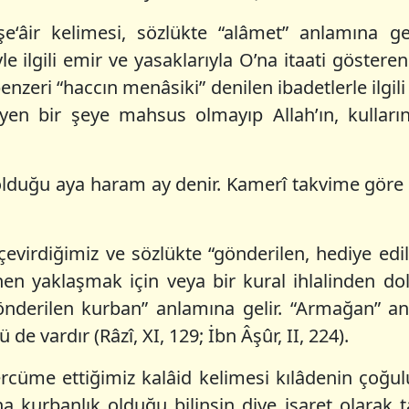
şe‘âir kelimesi, sözlükte “alâmet” anlamına ge
yle ilgili emir ve yasaklarıyla O’na itaati göstere
nzeri “haccın menâsiki” denilen ibadetlerle ilgili
en bir şeye mahsus olmayıp Allah’ın, kullarını 
duğu aya haram ay denir. Kamerî takvime göre b
 çevirdiğimiz ve sözlükte “gönderilen, hediye ed
ânen yaklaşmak için veya bir kural ihlalinden do
gönderilen kurban” anlamına gelir. “Armağan” a
e vardır (Râzî, XI, 129; İbn Âşûr, II, 224).
ercüme ettiğimiz kalâid kelimesi kılâdenin çoğul
 kurbanlık olduğu bilinsin diye işaret olarak t