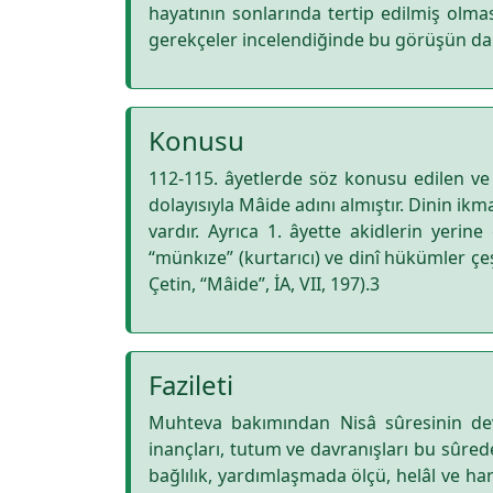
hayatının sonlarında tertip edilmiş olmas
gerekçeler incelendiğinde bu görüşün dah
Konusu
112-115. âyetlerde söz konusu edilen ve 
dolayısıyla Mâide adını almıştır. Dinin i
vardır. Ayrıca 1. âyette akidlerin yerine
“münkıze” (kurtarıcı) ve dinî hükümler çeşitl
Çetin, “Mâide”, İA, VII, 197).3
Fazileti
Muhteva bakımından Nisâ sûresinin deva
inançları, tutum ve davranışları bu sûrede
bağlılık, yardımlaşmada ölçü, helâl ve hara