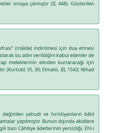
tler ortaya çıkmıştır (II, 448). Gösterilen
frası” (mâide) indirilmesi için dua etmesi
larak bu adın verildiğini kabul edenler de
azap meleklerinin elinden kurtaracağı için
r (Kurtubî, VI, 30; Elmalılı, III, 1543; Nihad
ğinilen yahudi ve hıristiyanların bâtıl
klamalar yapılmıştır. Bunun dışında akidlere
 bazı Câhiliye âdetlerinin yersizliği, Ehl-i