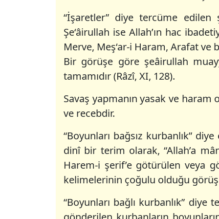
“İşaretler” diye tercüme edilen 
Şe‘âirullah ise Allah’ın hac ibadeti
Merve, Meş‘ar-i Haram, Arafat ve be
Bir görüşe göre şeâirullah muayy
tamamıdır (Râzî, XI, 128).
Savaş yapmanın yasak ve haram ol
ve recebdir.
“Boyunları bağsız kurbanlık” diye
dinî bir terim olarak, “Allah’a m
Harem-i şerif’e götürülen veya 
kelimelerinin çoğulu olduğu görüşü d
“Boyunları bağlı kurbanlık” diye t
gönderilen kurbanların boyunlarına