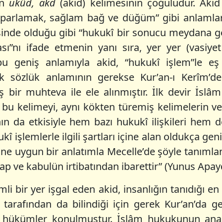
en
ukûd, akd
(akid) kelimesinin çoğuludur. Akid
toparlamak, sağlam bağ ve düğüm” gibi anlamlara
nde olduğu gibi “hukukî bir sonucu meydana geti
ı”nı ifade etmenin yanı sıra, yer yer (vasiyet 
, bu geniş anlamıyla akid, “hukukî işlem”le eş
k sözlük anlamının gerekse Kur’an-ı Kerîm’deki
 bir muhteva ile ele alınmıştır. İlk devir İslâm 
u kelimeyi, aynı kökten türemiş kelimelerin ve 
nın da etkisiyle hem bazı hukukî ilişkileri hem
ukî işlemlerle ilgili şartları içine alan oldukça 
ne uygun bir anlatımla Mecelle’de şöyle tanımlanm
cap ve kabulün irtibatından ibarettir” (Yunus Apaydı
li bir yer işgal eden akid, insanlığın tanıdığı e
ı tarafından da bilindiği için gerek Kur’an’da 
ili hükümler konulmuştur. İslâm hukukunun ana