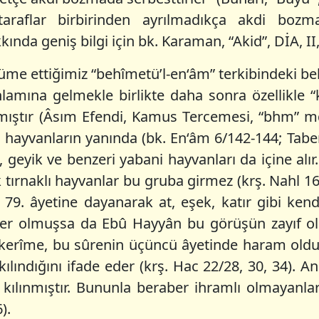
araflar birbirinden ayrılmadıkça akdi bozm
kında geniş bilgi için bk. Karaman, “Akid”, DİA, II,
üme ettiğimiz “behîmetü’l-en‘âm” terkibindeki be
anlamına gelmekle birlikte daha sonra özellikle
lmıştır (Âsım Efendi, Kamus Tercemesi, “bhm” m
l hayvanların yanında (bk. En‘âm 6/142-144; Taberî
, geyik ve benzeri yabani hayvanları da içine alır
tek tırnaklı hayvanlar bu gruba girmez (krş. Nahl
nin 79. âyetine dayanarak at, eşek, katır gibi ken
enler olmuşsa da Ebû Hayyân bu görüşün zayıf ol
i kerîme, bu sûrenin üçüncü âyetinde haram oldu
kılındığını ifade eder (krş. Hac 22/28, 30, 34).
kılınmıştır. Bununla beraber ihramlı olmayanlar
).