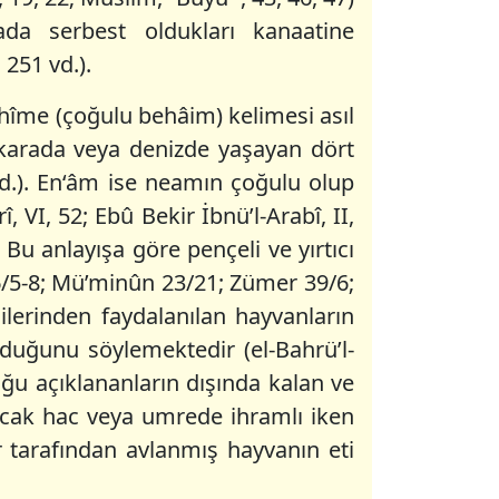
ada serbest oldukları kanaatine
 251 vd.).
hîme (çoğulu behâim) kelimesi asıl
 “karada veya denizde yaşayan dört
d.). En‘âm ise neamın çoğulu olup
, VI, 52; Ebû Bekir İbnü’l-Arabî, II,
. Bu anlayışa göre pençeli ve yırtıcı
 16/5-8; Mü’minûn 23/21; Zümer 39/6;
dilerinden faydalanılan hayvanların
duğunu söylemektedir (el-Bahrü’l-
ğu açıklananların dışında kalan ve
 Ancak hac veya umrede ihramlı iken
 tarafından avlanmış hayvanın eti