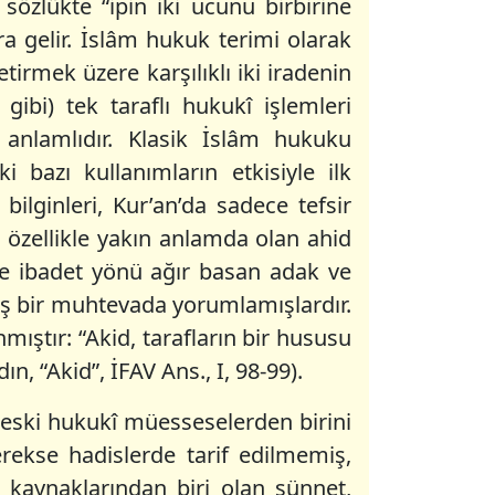
 sözlükte “ipin iki ucunu birbirine
 gelir. İslâm hukuk terimi olarak
rmek üzere karşılıklı iki iradenin
gibi) tek taraflı hukukî işlemleri
 anlamlıdır. Klasik İslâm hukuku
 bazı kullanımların etkisiyle ilk
bilginleri, Kur’an’da sadece tefsir
özellikle yakın anlamda olan ahid
 de ibadet yönü ağır basan adak ve
geniş bir muhtevada yorumlamışlardır.
ıştır: “Akid, tarafların bir hususu
n, “Akid”, İFAV Ans., I, 98-99).
n eski hukukî müesseselerden birini
gerekse hadislerde tarif edilmemiş,
 kaynaklarından biri olan sünnet,