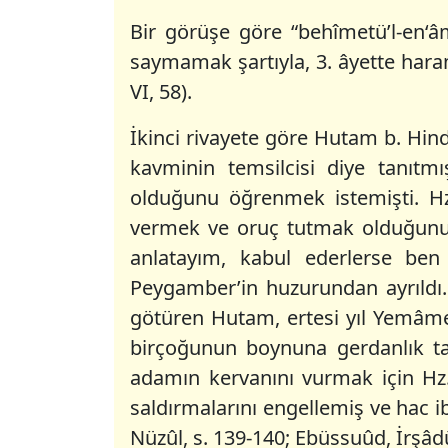
Bir görüşe göre “behîmetü’l-en‘â
saymamak şartıyla, 3. âyette haram 
VI, 58).
İkinci rivayete göre Hutam b. Hin
kavminin temsilcisi diye tanıtmı
olduğunu öğrenmek istemişti. H
vermek ve oruç tutmak olduğunu 
anlatayım, kabul ederlerse be
Peygamber’in huzurundan ayrıldı.
götüren Hutam, ertesi yıl Yemâme’
birçoğunun boynuna gerdanlık ta
adamın kervanını vurmak için Hz
saldırmalarını engellemiş ve hac iba
Nüzûl, s. 139-140; Ebüssuûd, İrşâdü’l-