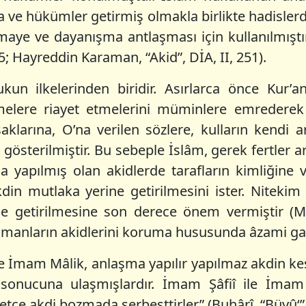
a ve hükümler getirmiş olmakla birlikte hadislerde 
maye ve dayanışma antlaşması için kullanılmıştı
25; Hayreddin Karaman, “Akid”, DİA, II, 251).
un ilkelerinden biridir. Asırlarca önce Kur’an-
melere riayet etmelerini müminlere emrederek bu
larına, O’na verilen sözlere, kulların kendi ar
gösterilmiştir. Bu sebeple İslâm, gerek fertler a
a yapılmış olan akidlerde tarafların kimliğine
din mutlaka yerine getirilmesini ister. Niteki
e getirilmesine son derece önem vermiştir (Mü
manların akidlerini koruma hususunda âzami gayr
 İmam Mâlik, anlaşma yapılır yapılmaz akdin kes
ı sonucuna ulaşmışlardır. İmam Şâfiî ile İma
tçe akdi bozmada serbesttirler” (Buhârî, “Büyû‘”, 