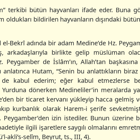
m” terkibi bütün hayvanları ifade eder. Buna g
oldukları bildirilen hayvanların dışındaki bütün 
d el-Bekrî adında bir adam Medine’de Hz. Peyga
ş, arkadaşlarıyla birlikte gelip müslüman ola
z. Peygamber de İslâm’ın, Allah’tan başkasın
anlatınca Hutam, “Senin bu anlattıkların bira
n de kabul ederim; eğer kabul etmezlerse be
 Yurduna dönerken Medineliler’in meralarda ya
den bir ticaret kervanı yükleyip hacca gelmiş v
kıp kurbanlık olarak Harem-i şerife sevketmiş
. Peygamber’den izin istediler. Bunun üzerine 
detiyle ilgili işaretlere saygılı olmalarını emretmi
akli’s-selîm, Beyrut, ts., III, 4).