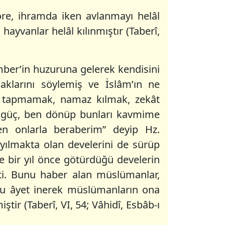
öre, ihramda iken avlanmayı helâl
hayvanlar helâl kılınmıştır (Taberî,
mber’in huzuruna gelerek kendisini
caklarını söylemiş ve İslâm’ın ne
a tapmamak, namaz kılmak, zekât
z güç, ben dönüp bunları kavmime
n onlarla beraberim” deyip Hz.
yılmakta olan develerini de sürüp
e bir yıl önce götürdüğü develerin
ti. Bunu haber alan müslümanlar,
bu âyet inerek müslümanların ona
ştir (Taberî, VI, 54; Vâhidî, Esbâb-ı