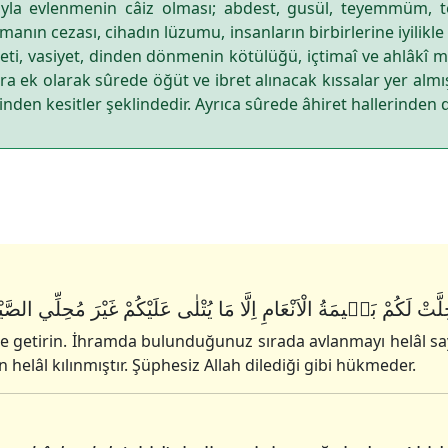
ıyla evlenmenin câiz olması; abdest, gusül, teyemmüm, tem
karmanın cezası, cihadın lüzumu, insanların birbirlerine iyilik
ti, vasiyet, dinden dönmenin kötülüğü, içtimaî ve ahlâkî mü
a ek olarak sûrede öğüt ve ibret alınacak kıssalar yer almışt
rinden kesitler şeklindedir. Ayrıca sûrede âhiret hallerinden
اُحِلَّتْ لَكُمْ بَهٖيمَةُ الْاَنْعَامِ اِلَّا مَا يُتْلٰى عَلَيْكُمْ غَيْرَ مُحِلِّي الصَّي
e getirin. İhramda bulunduğunuz sırada avlanmayı helâl saym
 helâl kılınmıştır. Şüphesiz Allah dilediği gibi hükmeder.