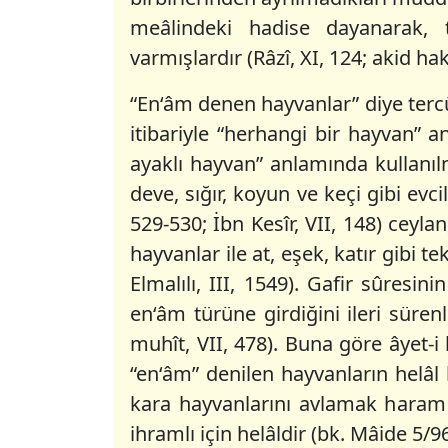
meâlindeki hadise dayanarak, t
varmışlardır (Râzî, XI, 124; akid hak
“En‘âm denen hayvanlar” diye terc
itibariyle “herhangi bir hayvan” 
ayaklı hayvan” anlamında kullanı
deve, sığır, koyun ve keçi gibi evci
529-530; İbn Kesîr, VII, 148) ceylan
hayvanlar ile at, eşek, katır gibi 
Elmalılı, III, 1549). Gafir sûresi
en‘âm türüne girdiğini ileri sür
muhît, VII, 478). Buna göre âyet-
“en‘âm” denilen hayvanların helâl 
kara hayvanlarını avlamak haram 
ihramlı için helâldir (bk. Mâide 5/96