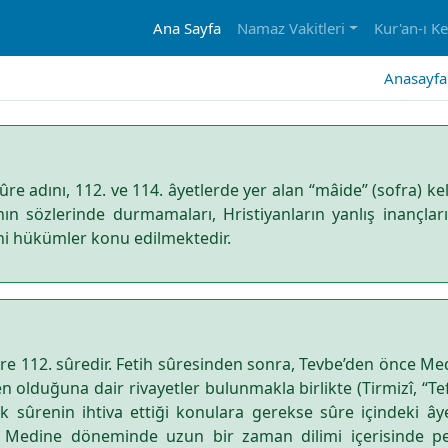
Ana Sayfa
Namaz Vakitleri
Kur'an-ı K
Anasayfa
re adını, 112. ve 114. âyetlerde yer alan “mâide” (sofra) kel
rının sözlerinde durmamaları, Hristiyanların yanlış inançla
ini hükümler konu edilmektedir.
göre 112. sûredir. Fetih sûresinden sonra, Tevbe’den önce 
 olduğuna dair rivayetler bulunmakla birlikte (Tirmizî, “Tefs
k sûrenin ihtiva ettiği konulara gerekse sûre içindeki âyet
, Medine döneminde uzun bir zaman dilimi içerisinde p