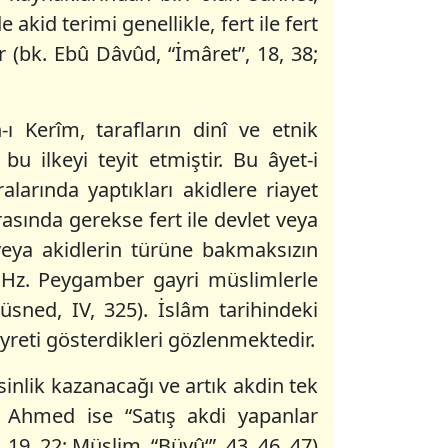
akid terimi genellikle, fert ile fert
r (bk. Ebû Dâvûd, “İmâret”, 18, 38;
ı Kerîm, tarafların dinî ve etnik
 ilkeyi teyit etmiştir. Bu âyet-i
alarında yaptıkları akidlere riayet
rasında gerekse fert ile devlet veya
 veya akidlerin türüne bakmaksızın
m Hz. Peygamber gayri müslimlerle
sned, IV, 325). İslâm tarihindeki
eti gösterdikleri gözlenmektedir.
inlik kazanacağı ve artık akdin tek
m Ahmed ise “Satış akdi yapanlar
19, 22; Müslim, “Büyû‘”, 43, 46, 47)