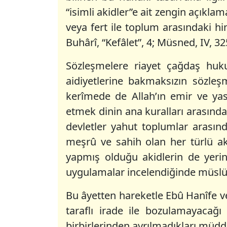
“isimli akidler”e ait zengin açıklam
veya fert ile toplum arasındaki hi
Buhârî, “Kefâlet”, 4; Müsned, IV, 3
Sözleşmelere riayet çağdaş hukuk
aidiyetlerine bakmaksızın sözleş
kerîmede de Allah’ın emir ve yasak
etmek dinin ana kuralları arasında 
devletler yahut toplumlar arasınd
meşrû ve sahih olan her türlü ak
yapmış olduğu akidlerin de yerin
uygulamalar incelendiğinde müslü
Bu âyetten hareketle Ebû Hanîfe ve
taraflı irade ile bozulamayacağ
birbirlerinden ayrılmadıkları müdde