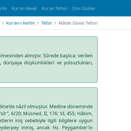
erîm
Kur'an Meali
Kur'an Tefsiri
Dini Günler
Kur'an-ı Kerîm
Tefsir
Mâide Sûresi Tefsiri
imesinden almıştır. Sûrede başlıca; verilen
rı, dünyaya düşkünlükleri ve yolsuzlukları,
Medine’de nâzil olmuştur. Medine döneminde
îr”, 6/20; Müsned, II, 176; VI, 455; Hâkim,
lerin iniş sebebiyle ilgili bilgilere uygun
eyderpey inmiş, ancak Hz. Peygamber’in