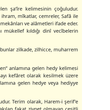
len şa‘îre kelimesinin çoğuludur.
n ihram, mîkatlar, cemreler, Safâ ile
 mekânları ve alâmetleri ifade eder.
mükellef kıldığı dinî vecîbelerin
unlar zilkade, zilhicce, muharrem
ilen” anlamına gelen hedy kelimesi
layı kefâret olarak kesilmek üzere
nlamına gelen hedye veya hediyye
udur. Terim olarak, Harem-i şerif’e
akılan fakat ziynet olmayan çeşitli