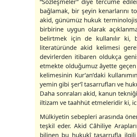
“Sözleşmeler” diye tercüme edil
bağlamak, bir şeyin kenarlarını 
akid, günümüz hukuk terminolojisi
birbirine uygun olarak açıklanmas
belirtmek için de kullanılır ki
literatüründe akid kelimesi gere
devirlerden itibaren oldukça geniş
etmekte olduğumuz âyette geçen b
kelimesinin Kur’an’daki kullanımı
yemin gibi şer‘î tasarrufları ve huk
Daha sonraları akid, kanun tekniği
iltizam ve taahhüt etmeleridir ki, i
Mülkiyetin sebepleri arasında önem
teşkil eder. Akid Câhiliye Araplar
bilinen bu hukukî tasarrufla ilg