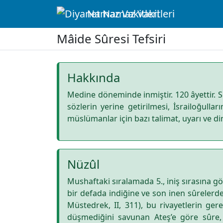
Namaz Vakitleri
Mâide Sûresi Tefsiri
Hakkında
Medine döneminde inmiştir. 120 âyettir. Sû
sözlerin yerine getirilmesi, İsrailoğulla
müslümanlar için bazı talimat, uyarı ve d
Nüzûl
Mushaftaki sıralamada 5., iniş sırasına 
bir defada indiğine ve son inen sûrelerden
Müstedrek, II, 311), bu rivayetlerin gere
düşmediğini savunan Ateş’e göre sûre