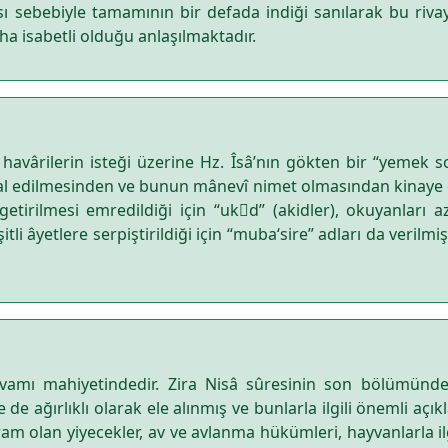
ı sebebiyle tamamının bir defada indiği sanılarak bu rivaye
a isabetli olduğu anlaşılmaktadır.
havârilerin isteği üzerine Hz. Îsâ’nın gökten bir “yemek so
kmal edilmesinden ve bunun mânevî nimet olmasından kinaye o
 getirilmesi emredildiği için “ukd” (akidler), okuyanları 
i âyetlere serpiştirildiği için “muba‘sire” adları da verilmişti
mı mahiyetindedir. Zira Nisâ sûresinin son bölümünde de
 de ağırlıklı olarak ele alınmış ve bunlarla ilgili önemli açı
m olan yiyecekler, av ve avlanma hükümleri, hayvanlarla ilgili